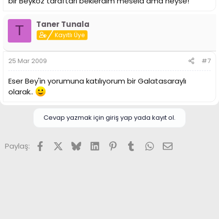
bir Beykoz taraftarı beklerdim mesela ama neyse!
Taner Tunala
T
Kayıtlı Üye
25 Mar 2009
#7
Eser Bey'in yorumuna katılıyorum bir Galatasaraylı
olarak..
Cevap yazmak için giriş yap yada kayıt ol.
Facebook
X (Twitter)
Bluesky
LinkedIn
Pinterest
Tumblr
WhatsApp
E-posta
Paylaş: