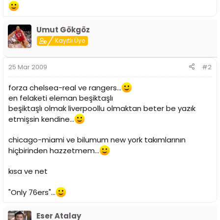
Umut Gökgöz
Kayıtlı Üye
25 Mar 2009
#2
forza chelsea-real ve rangers...
en felaketi eleman beşiktaşlı
beşiktaşlı olmak liverpoollu olmaktan beter be yazık
etmişsin kendine...
chicago-miami ve bilumum new york takımlarının
hiçbirinden hazzetmem...
kısa ve net
"Only 76ers"...
Eser Atalay