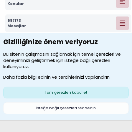
Konular
687173
Mesajlar
Gizliliğinize önem veriyoruz
7388
Kullanıcılar
Bu sitenin çalışmasını sağlamak için temel
çerezleri
ve
deneyiminizi geliştirmek için isteğe bağlı çerezleri
borabekirogluu
kullanıyoruz.
Son üye
Daha fazla bilgi edinin ve tercihlerinizi yapılandırın
Bize ulaşın
Şartlar ve kurallar
Gizlilik politikası
Çerezler
Yardım
Ana sayfa
R
Tüm çerezleri kabul et
S
S
Galatasaray Basketbol | GS Basket Taraftar Platformu
İsteğe bağlı çerezleri reddedin
®
Community platform by XenForo
© 2010-2026 XenForo Ltd.
XenForo Türkçe 🇹🇷 Destek Forumu –
XenWp.Com