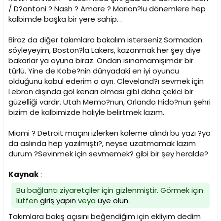
/ D?antoni ? Nash ? Amare ? Marion?lu dönemlere hep
kalbimde başka bir yere sahip. .
Biraz da diğer takımlara bakalım isterseniz.Sormadan
söyleyeyim, Boston?la Lakers, kazanmak her şey diye
bakarlar ya oyuna biraz. Ondan ısınamamışımdır bir
türlü. Yine de Kobe?nin dünyadaki en iyi oyuncu
olduğunu kabul ederim o ayrı. Cleveland?ı sevmek için
Lebron dışında göl kenarı olması gibi daha çekici bir
güzelliği vardır. Utah Memo?nun, Orlando Hido?nun şehri
bizim de kalbimizde haliyle belirtmek lazım.
Miami ? Detroit maçını izlerken kaleme alındı bu yazı ?ya
da aslında hep yazılmıştı?, neyse uzatmamak lazım
durum ?Sevinmek için sevmemek? gibi bir şey heralde?
Kaynak
:
Bu bağlantı ziyaretçiler için gizlenmiştir. Görmek için
lütfen
giriş yapın
veya
üye olun
.
Takımlara bakış açısını beğendiğim için ekliyim dedim