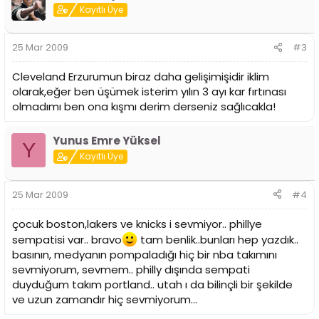
Kayıtlı Üye
25 Mar 2009
#3
Cleveland Erzurumun biraz daha gelişimişidir iklim
olarak,eğer ben üşümek isterim yılın 3 ayı kar fırtınası
olmadımı ben ona kışmı derim derseniz sağlıcakla!
Yunus Emre Yüksel
Y
Kayıtlı Üye
25 Mar 2009
#4
çocuk boston,lakers ve knicks i sevmiyor.. phillye
sempatisi var.. bravo
tam benlik..bunları hep yazdık..
basının, medyanın pompaladığı hiç bir nba takımını
sevmiyorum, sevmem.. philly dışında sempati
duyduğum takım portland.. utah ı da bilinçli bir şekilde
ve uzun zamandır hiç sevmiyorum...