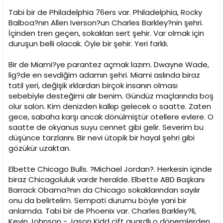
Tabi bir de Philadelphia 76ers var. Philadelphia, Rocky
Balboa?nın Allen Iverson?un Charles Barkley?nin şehri.
İçinden tren geçen, sokakları sert şehir. Var olmak için
duruşun belli olacak. Öyle bir şehir. Yeri farklı.
Bir de Miami?ye parantez açmak lazım. Dwayne Wade,
lig?de en sevdiğim adamın şehri. Miami aslında biraz
tatil yeri, değişik ırklardan birçok insanın olması
sebebiyle desteğimi alır benim. Gündüz maçlarında boş
olur salon. Kim denizden kalkıp gelecek o saatte. Zaten
gece, sabaha karşı ancak dönülmiştür otellere evlere. O
saatte de okyanus suyu cennet gibi gelir. Severim bu
düşünce tarzlarını. Bir nevi ütopik bir hayal şehri gibi
gözükür uzaktan.
Elbette Chicago Bulls. ?Michael Jordan?. Herkesin içinde
biraz Chicagoluluk vardır heralde. Elbette ABD Başkanı
Barrack Obama?nın da Chicago sokaklarından sayılır
onu da belirtelim. Sempati durumu böyle yani bir
anlamda. Tabi bir de Phoenix var. Charles Barkley?li,
Kevin Johnson - Jason Kidd çift guardlı o dönemlerden