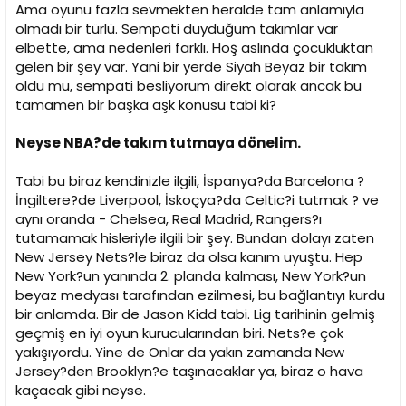
i
Ama oyunu fazla sevmekten heralde tam anlamıyla
olmadı bir türlü. Sempati duyduğum takımlar var
elbette, ama nedenleri farklı. Hoş aslında çocukluktan
gelen bir şey var. Yani bir yerde Siyah Beyaz bir takım
oldu mu, sempati besliyorum direkt olarak ancak bu
tamamen bir başka aşk konusu tabi ki?
Neyse NBA?de takım tutmaya dönelim.
Tabi bu biraz kendinizle ilgili, İspanya?da Barcelona ?
İngiltere?de Liverpool, İskoçya?da Celtic?i tutmak ? ve
aynı oranda - Chelsea, Real Madrid, Rangers?ı
tutamamak hisleriyle ilgili bir şey. Bundan dolayı zaten
New Jersey Nets?le biraz da olsa kanım uyuştu. Hep
New York?un yanında 2. planda kalması, New York?un
beyaz medyası tarafından ezilmesi, bu bağlantıyı kurdu
bir anlamda. Bir de Jason Kidd tabi. Lig tarihinin gelmiş
geçmiş en iyi oyun kurucularından biri. Nets?e çok
yakışıyordu. Yine de Onlar da yakın zamanda New
Jersey?den Brooklyn?e taşınacaklar ya, biraz o hava
kaçacak gibi neyse.