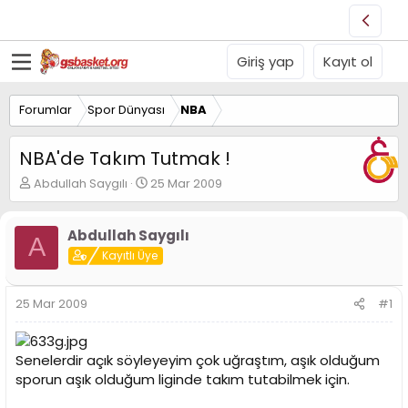
Giriş yap
Kayıt ol
Forumlar
Spor Dünyası
NBA
NBA'de Takım Tutmak !
K
B
Abdullah Saygılı
25 Mar 2009
o
a
n
ş
u
l
Abdullah Saygılı
A
y
a
Kayıtlı Üye
u
n
B
g
a
ı
25 Mar 2009
#1
ş
ç
l
t
a
a
Senelerdir açık söyleyeyim çok uğraştım, aşık olduğum
t
r
sporun aşık olduğum liginde takım tutabilmek için.
a
i
n
h