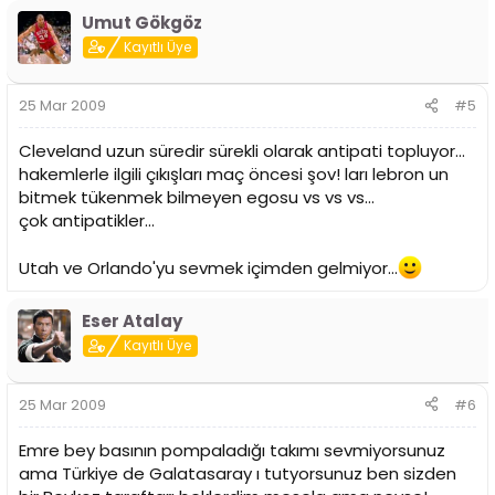
Umut Gökgöz
Kayıtlı Üye
25 Mar 2009
#5
Cleveland uzun süredir sürekli olarak antipati topluyor...
hakemlerle ilgili çıkışları maç öncesi şov! ları lebron un
bitmek tükenmek bilmeyen egosu vs vs vs...
çok antipatikler...
Utah ve Orlando'yu sevmek içimden gelmiyor...
Eser Atalay
Kayıtlı Üye
25 Mar 2009
#6
Emre bey basının pompaladığı takımı sevmiyorsunuz
ama Türkiye de Galatasaray ı tutyorsunuz ben sizden