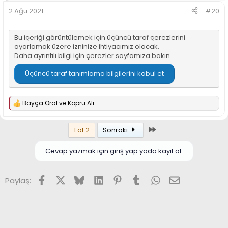
2 Ağu 2021
#20
Bu içeriği görüntülemek için üçüncü taraf çerezlerini
ayarlamak üzere izninize ihtiyacımız olacak.
Daha ayrıntılı bilgi için
çerezler sayfamıza
bakın.
Üçüncü taraf tanımlama bilgilerini kabul et
Bayça Oral
ve
Köprü Ali
T
e
p
Son
1 of 2
Sonraki
k
i
l
Cevap yazmak için giriş yap yada kayıt ol.
e
r
:
Facebook
X (Twitter)
Bluesky
LinkedIn
Pinterest
Tumblr
WhatsApp
E-posta
Paylaş: