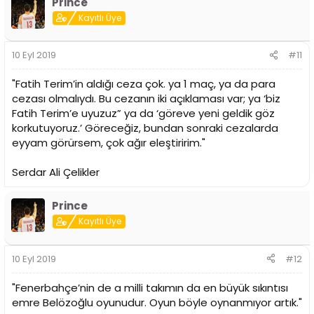
Prince
Kayıtlı Üye
10 Eyl 2019
#11
"Fatih Terim’in aldığı ceza çok. ya 1 maç, ya da para
cezası olmalıydı. Bu cezanın iki açıklaması var; ya ‘biz
Fatih Terim’e uyuzuz” ya da ‘göreve yeni geldik göz
korkutuyoruz.’ Göreceğiz, bundan sonraki cezalarda
eyyam görürsem, çok ağır eleştiririm."
Serdar Ali Çelikler
Prince
Kayıtlı Üye
10 Eyl 2019
#12
"Fenerbahçe’nin de a milli takımın da en büyük sıkıntısı
emre Belözoğlu oyunudur. Oyun böyle oynanmıyor artık."