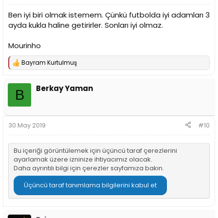
Ben iyi biri olmak istemem. Çünkü futbolda iyi adamları 3
ayda kukla haline getirirler. Sonları iyi olmaz.
Mourinho
Bayram Kurtulmuş
T
e
p
Berkay Yaman
k
B
i
l
e
r
30 May 2019
#10
:
Bu içeriği görüntülemek için üçüncü taraf çerezlerini
ayarlamak üzere izninize ihtiyacımız olacak.
Daha ayrıntılı bilgi için
çerezler sayfamıza
bakın.
Üçüncü taraf tanımlama bilgilerini kabul et