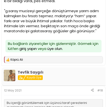
ki bir bildiği vardı, pes etmedi."
"g.saray mucizeyi gerçeğe dönüştürmeye yarım adım
kalmışken bu fırsatı tepmez. malatya‘yı “ham” yapar.
farkı arar ve büyük ihtimal yakalar. fatih hoca başka
ihtimale izin vermez. beşiktaş‘ın son maça önde girdiği
maratonda ipi galatasaray göğüsler gibi görünüyor."
Bu bağlantı ziyaretçiler için gizlenmiştir. Görmek için
lütfen
giriş yapın
veya
üye olun
.
Köprü Ali
T
e
p
Tevfik Saygılı
k
i
Kayıtlı Üye
l
e
r
12 May 2021
#18
:
Bu içeriği görüntülemek için üçüncü taraf çerezlerini