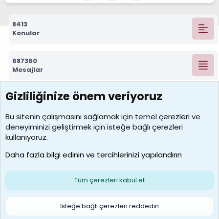
8413
Konular
687360
Mesajlar
Gizliliğinize önem veriyoruz
7392
Kullanıcılar
Bu sitenin çalışmasını sağlamak için temel
çerezleri
ve
deneyiminizi geliştirmek için isteğe bağlı çerezleri
MosesBrownHayranı
kullanıyoruz.
Son üye
Daha fazla bilgi edinin ve tercihlerinizi yapılandırın
Bize ulaşın
Şartlar ve kurallar
Gizlilik politikası
Çerezler
Yardım
Ana sayfa
R
Tüm çerezleri kabul et
S
S
Galatasaray Basketbol | GS Basket Taraftar Platformu
İsteğe bağlı çerezleri reddedin
®
Community platform by XenForo
© 2010-2026 XenForo Ltd.