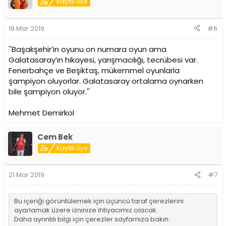
Kayıtlı Üye
19 Mar 2019
#6
''Başakşehir’in oyunu on numara oyun ama
Galatasaray’ın hikayesi, yarışmacılığı, tecrübesi var.
Fenerbahçe ve Beşiktaş, mükemmel oyunlarla
şampiyon oluyorlar. Galatasaray ortalama oynarken
bile şampiyon oluyor.''
Mehmet Demirkol
Cem Bek
Kayıtlı Üye
21 Mar 2019
#7
Bu içeriği görüntülemek için üçüncü taraf çerezlerini
ayarlamak üzere izninize ihtiyacımız olacak.
Daha ayrıntılı bilgi için
çerezler sayfamıza
bakın.