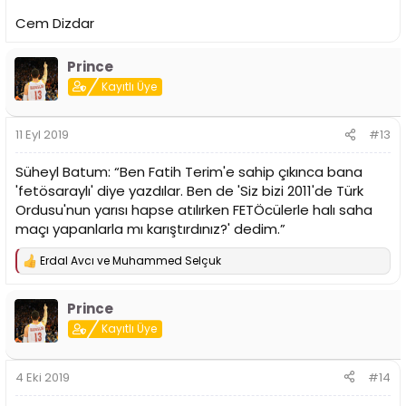
Cem Dizdar
Prince
Kayıtlı Üye
11 Eyl 2019
#13
Süheyl Batum: “Ben Fatih Terim'e sahip çıkınca bana
'fetösaraylı' diye yazdılar. Ben de 'Siz bizi 2011'de Türk
Ordusu'nun yarısı hapse atılırken FETÖcülerle halı saha
maçı yapanlarla mı karıştırdınız?' dedim.”
Erdal Avcı
ve
Muhammed Selçuk
T
e
p
Prince
k
i
Kayıtlı Üye
l
e
r
4 Eki 2019
#14
: