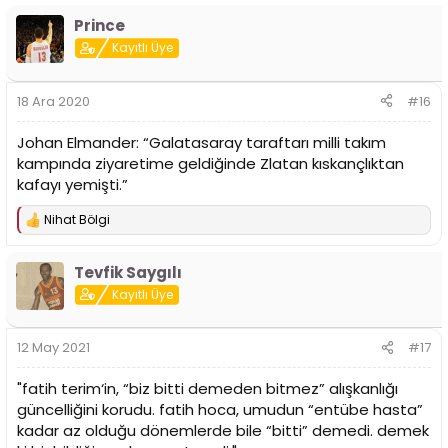
Prince
Kayıtlı Üye
18 Ara 2020
#16
Johan Elmander: “Galatasaray taraftarı milli takım
kampında ziyaretime geldiğinde Zlatan kıskançlıktan
kafayı yemişti.”
Nihat Bölgi
T
e
p
Tevfik Saygılı
k
i
Kayıtlı Üye
l
e
r
12 May 2021
#17
:
"fatih terim‘in, “biz bitti demeden bitmez” alışkanlığı
güncelliğini korudu. fatih hoca, umudun “entübe hasta”
kadar az olduğu dönemlerde bile “bitti” demedi. demek