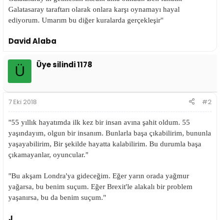
i
Galatasaray taraftarı olarak onlara karşı oynamayı hayal
ediyorum. Umarım bu diğer kuralarda gerçekleşir''
David Alaba
Üye silindi 1178
Ü
7 Eki 2018
#2
"55 yıllık hayatımda ilk kez bir insan avına şahit oldum. 55
yaşındayım, olgun bir insanım. Bunlarla başa çıkabilirim, bununla
yaşayabilirim, Bir şekilde hayatta kalabilirim. Bu durumla başa
çıkamayanlar, oyuncular."
"Bu akşam Londra'ya gideceğim. Eğer yarın orada yağmur
yağarsa, bu benim suçum. Eğer Brexit'le alakalı bir problem
yaşanırsa, bu da benim suçum."
J