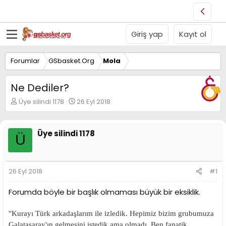
Giriş yap
Kayıt ol
Forumlar
GSbasket.Org
Mola
Ne Dediler?
K
B
Üye silindi 1178
26 Eyl 2018
o
a
n
ş
u
l
Üye silindi 1178
Ü
y
a
u
n
B
g
a
ı
26 Eyl 2018
#1
ş
ç
l
t
Forumda böyle bir başlık olmaması büyük bir eksiklik.
a
a
t
r
a
i
''Kurayı Türk arkadaşlarım ile izledik. Hepimiz bizim grubumuza
n
h
Galatasaray'ın gelmesini istedik ama olmadı. Ben fanatik