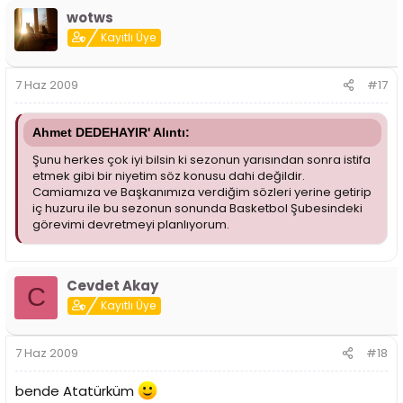
wotws
Kayıtlı Üye
7 Haz 2009
#17
Ahmet DEDEHAYIR' Alıntı:
Şunu herkes çok iyi bilsin ki sezonun yarısından sonra istifa
etmek gibi bir niyetim söz konusu dahi değildir.
Camiamıza ve Başkanımıza verdiğim sözleri yerine getirip
iç huzuru ile bu sezonun sonunda Basketbol Şubesindeki
görevimi devretmeyi planlıyorum.
Cevdet Akay
C
Kayıtlı Üye
7 Haz 2009
#18
bende Atatürküm