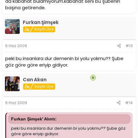
da kabahat bulamıyorum.kabahat seni bu şubenin
başına getirende.
Furkan Şimşek
Kayıtlı Üye
6 Haz 2009
#13
peki bu insanlara dur demenin bi yolu yokmu?? Şube
göz göre göre eriyip gidiyor.
Can Akan
Kayıtlı Üye
6 Haz 2009
#14
Furkan Şimşek' Alıntı:
peki bu insanlara dur demenin bi yolu yokmu?? Şube göz
göre göre eriyip gidiyor.