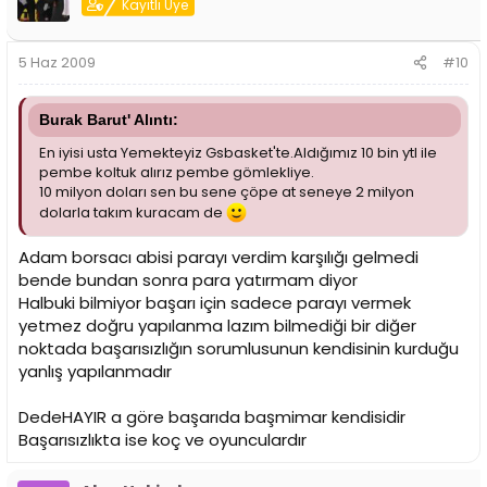
Kayıtlı Üye
5 Haz 2009
#10
Burak Barut' Alıntı:
En iyisi usta Yemekteyiz Gsbasket'te.Aldığımız 10 bin ytl ile
pembe koltuk alırız pembe gömlekliye.
10 milyon doları sen bu sene çöpe at seneye 2 milyon
dolarla takım kuracam de
Adam borsacı abisi parayı verdim karşılığı gelmedi
bende bundan sonra para yatırmam diyor
Halbuki bilmiyor başarı için sadece parayı vermek
yetmez doğru yapılanma lazım bilmediği bir diğer
noktada başarısızlığın sorumlusunun kendisinin kurduğu
yanlış yapılanmadır
DedeHAYIR a göre başarıda başmimar kendisidir
Başarısızlıkta ise koç ve oyunculardır