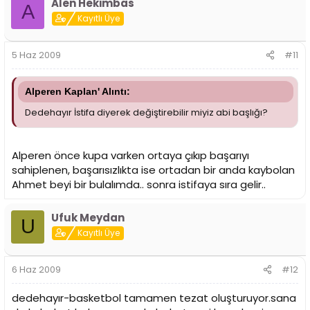
Alen Hekimbas
A
Kayıtlı Üye
5 Haz 2009
#11
Alperen Kaplan' Alıntı:
Dedehayır İstifa diyerek değiştirebilir miyiz abi başlığı?
Alperen önce kupa varken ortaya çıkıp başarıyı
sahiplenen, başarısızlıkta ise ortadan bir anda kaybolan
Ahmet beyi bir bulalımda.. sonra istifaya sıra gelir..
Ufuk Meydan
U
Kayıtlı Üye
6 Haz 2009
#12
dedehayır-basketbol tamamen tezat oluşturuyor.sana