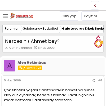
Giriş yap
Kayıt ol
Forumlar
Galatasaray Basketbol
Galatasaray Erkek Basket
Nerdesiniz Ahmet bey?
K
B
Alen Hekimbas
5 Haz 2009
o
a
n
ş
u
l
Alen Hekimbas
A
y
a
Kayıtlı Üye
u
n
B
g
a
ı
5 Haz 2009
#1
ş
ç
l
t
Çok sıkıntılar yaşadı Galatasaray'ın basketbol şübesi..
a
a
t
r
Play out oynamak, hedefsiz kalmak.. Fakat hiçbiri bu
a
i
kadar acıtmadı Galatasaray taraftarını..
n
h