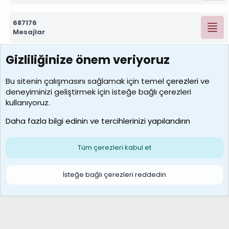
687176
Mesajlar
Gizliliğinize önem veriyoruz
7388
Kullanıcılar
Bu sitenin çalışmasını sağlamak için temel
çerezleri
ve
deneyiminizi geliştirmek için isteğe bağlı çerezleri
borabekirogluu
kullanıyoruz.
Son üye
Daha fazla bilgi edinin ve tercihlerinizi yapılandırın
Bize ulaşın
Şartlar ve kurallar
Gizlilik politikası
Çerezler
Yardım
Ana sayfa
R
Tüm çerezleri kabul et
S
S
Galatasaray Basketbol | GS Basket Taraftar Platformu
İsteğe bağlı çerezleri reddedin
®
Community platform by XenForo
© 2010-2026 XenForo Ltd.
XenForo Türkçe 🇹🇷 Destek Forumu –
XenWp.Com