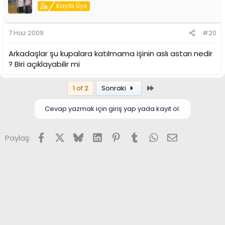
Kayıtlı Üye
7 Haz 2009
#20
Arkadaşlar şu kupalara katılmama işinin aslı astarı nedir
? Biri açıklayabilir mi
Son
1 of 2
Sonraki
Cevap yazmak için giriş yap yada kayıt ol.
Facebook
X (Twitter)
Bluesky
LinkedIn
Pinterest
Tumblr
WhatsApp
E-posta
Paylaş: