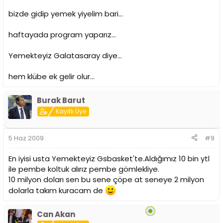
bizde gidip yemek yiyelim bari...
haftayada program yaparız...
Yemekteyiz Galatasaray diye...
hem klübe ek gelir olur...
Burak Barut
Kayıtlı Üye
5 Haz 2009
#9
En iyisi usta Yemekteyiz Gsbasket'te.Aldığımız 10 bin ytl
ile pembe koltuk alırız pembe gömlekliye.
10 milyon doları sen bu sene çöpe at seneye 2 milyon
dolarla takım kuracam de
Can Akan