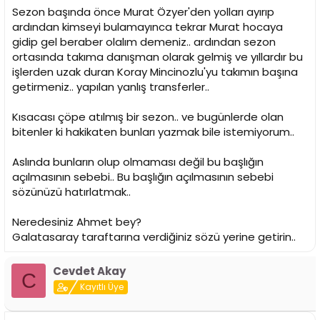
i
Sezon başında önce Murat Özyer'den yolları ayırıp
ardından kimseyi bulamayınca tekrar Murat hocaya
gidip gel beraber olalım demeniz.. ardından sezon
ortasında takıma danışman olarak gelmiş ve yıllardır bu
işlerden uzak duran Koray Mincinozlu'yu takımın başına
getirmeniz.. yapılan yanlış transferler..
Kısacası çöpe atılmış bir sezon.. ve bugünlerde olan
bitenler ki hakikaten bunları yazmak bile istemiyorum..
Aslında bunların olup olmaması değil bu başlığın
açılmasının sebebi.. Bu başlığın açılmasının sebebi
sözünüzü hatırlatmak..
Neredesiniz Ahmet bey?
Galatasaray taraftarına verdiğiniz sözü yerine getirin..
Cevdet Akay
C
Kayıtlı Üye