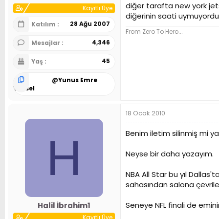
diğer tarafta new york je
Kayıtlı Üye
diğerinin saati uymuyordu
28 Ağu 2007
Katılım
From Zero To Hero...
4,346
Mesajlar
45
Yaş
@
Yunus Emre
Yüksel
18 Ocak 2010
Benim iletim silinmiş mi 
H
Neyse bir daha yazayım.
NBA All Star bu yıl Dallas't
sahasından salona çevrile
Seneye NFL finali de emin
Halil İbrahim1
Kayıtlı Üye