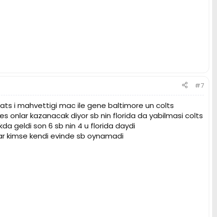
#7
ats i mahvettigi mac ile gene baltimore un colts
es onlar kazanacak diyor sb nin florida da yabilmasi colts
ikda geldi son 6 sb nin 4 u florida daydi
ar kimse kendi evinde sb oynamadi