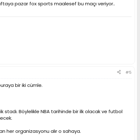
aftaya pazar fox sports maalesef bu maçı veriyor..
#5
raya bir iki cümle.
k stadı. Böylelikle NBA tarihinde bir ilk olacak ve futbol
lecek.
lan her organizasyonu alır o sahaya.