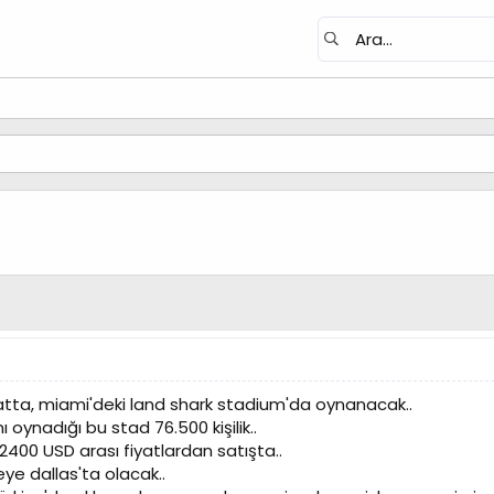
tta, miami'deki land shark stadium'da oynanacak..
 oynadığı bu stad 76.500 kişilik..
e 2400 USD arası fiyatlardan satışta..
e dallas'ta olacak..