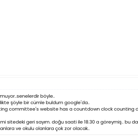
muyor..senelerdir böyle..
likte şöyle bir cümle buldum google'da..
ting committee's website has a countdown clock counting d
i sitedeki geri sayım. doğu saati ile 18.30 a göreymiş.. bu da t
şanlara ve okulu olanlara çok zor olacak..