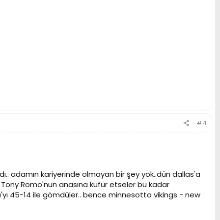
#4
B vardı.. adamın kariyerinde olmayan bir şey yok..dün dallas'a
.. Tony Romo'nun anasına küfür etseler bu kadar
na'yı 45-14 ile gömdüler.. bence minnesotta vikings - new