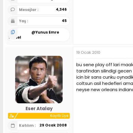
4,346
Mesajlar
45
Yaş
@
Yunus Emre
Yüksel
19 Ocak 2010
bu sene play off lari maa
tarafindan silindigi gecen
icin bir sans cunku oynadik
coltsun asil hedefleri a
neyse new orleans indiana
Eser Atalay
Kayıtlı Üye
29 Ocak 2008
Katılım