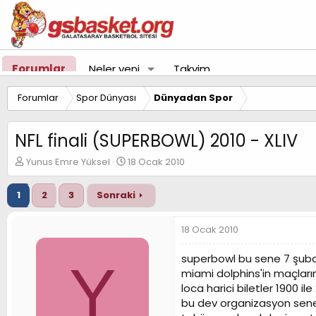
Forumlar
Neler yeni
Takvim
Forumlar
Spor Dünyası
Dünyadan Spor
NFL finali (SUPERBOWL) 2010 - XLIV
K
B
Yunus Emre Yüksel
18 Ocak 2010
o
a
n
ş
1
2
3
Sonraki
u
l
y
a
u
n
18 Ocak 2010
B
g
a
ı
superbowl bu sene 7 şuba
Y
ş
ç
miami dolphins'in maçlarını
l
t
loca harici biletler 1900 il
a
a
t
r
bu dev organizasyon seney
a
i