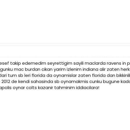
lesef takip edemedim seyrettigim sayili maclarda ravens in p
 gunku mac burdan cikan yarim izlenim indiana alir zaten herk
lari tum sb leri florida da oynamislar zaten florida dan bikkinl
ma 2012 de kendi sahasinda sb oynamakmis cunku bugune kad
polis oynar colts kazanir tahminim iddiacilara!