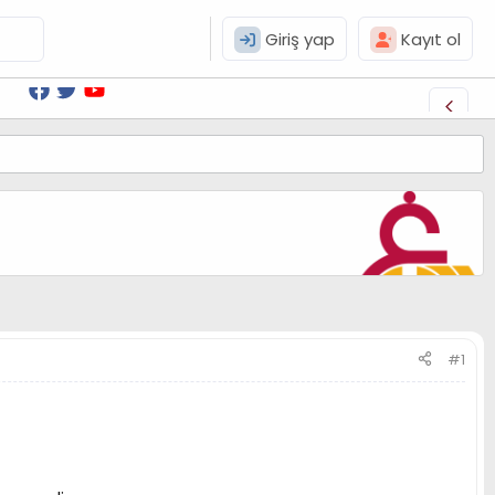
Giriş yap
Kayıt ol
#1