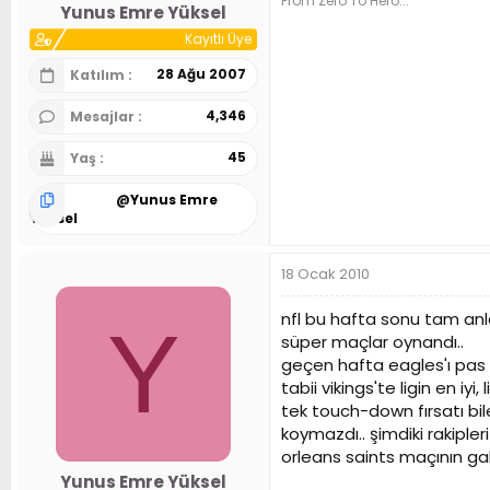
From Zero To Hero...
Yunus Emre Yüksel
Kayıtlı Üye
28 Ağu 2007
Katılım
4,346
Mesajlar
45
Yaş
@
Yunus Emre
Yüksel
18 Ocak 2010
nfl bu hafta sonu tam anl
Y
süper maçlar oynandı..
geçen hafta eagles'ı pas p
tabii vikings'te ligin en iy
tek touch-down fırsatı bil
koymazdı.. şimdiki rakiple
orleans saints maçının gal
Yunus Emre Yüksel