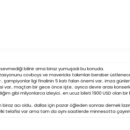
i sevmediği bilinir ama biraz yumuşadı bu konuda.
zasyonunu covboys ve mavericks takımları beraber üstlene
ampiyonlar ligi finalinin 5 katı falan önemi var.. imza günle
si var.. maçtan bir gece önce işte.. ayrıca devre arası konserl
ğım gibi milyonlarca izleyici.. en ucuz bileti 1900 USD olan bir
n biraz acı oldu.. dallas için pazar öğleden sonrası demek la
ki telafisi var ama tam da aynı saatlerde minnesotta çayırınca