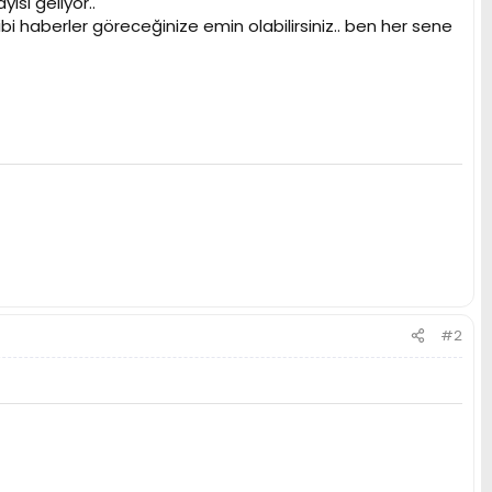
ısı geliyor..
ibi haberler göreceğinize emin olabilirsiniz.. ben her sene
#2