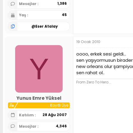
1,386
Mesajlar
45
Yaş
@
Eser Atalay
19 Ocak 2010
oooo, erkek sesi geldi...
Y
sen yaşıyormusun birader
new orleans olur şampiyon
sen rahat ol..
From Zero To Hero...
Yunus Emre Yüksel
Kayıtlı Üye
28 Ağu 2007
Katılım
4,346
Mesajlar