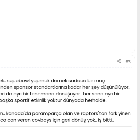
#6
cek.. supebowl yapmak demek sadece bir maç
rinden sponsor standartlarına kadar her şey düşünülüyor..
eri de ayrı bir fenomene dönüşüyor.. her sene ayrı bir
 başka sportif etkinlik yoktur dünyada herhalde..
zım.. kanada'da paramparça olan ve raptors'tan fark yinen
 can veren covboys için geri dönüş yok.. iş bitti..