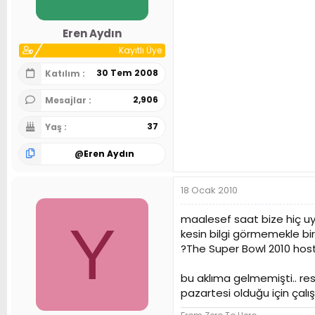
Eren Aydın
Kayıtlı Üye
30 Tem 2008
Katılım
2,906
Mesajlar
37
Yaş
@
Eren Aydın
18 Ocak 2010
maalesef saat bize hiç uy
Y
kesin bilgi görmemekle bir
?The Super Bowl 2010 hos
bu aklıma gelmemişti.. resm
pazartesi olduğu için çalı