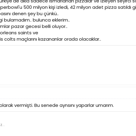
rkiye'de akla sadece ısmarlanan pizzalar ve izleyen seyirci say
erbowl'u 500 milyon kişi izledi, 42 milyon adet pizza satıldı g
basını denen şey bu çünkü..
ilgi bulamadım.. bulunca eklerim..
mlar pazar gecesi belli oluyor..
orleans saints ve
is colts maçlarını kazananlar orada olacaklar..
arak vermişti. Bu senede aynsını yaparlar umarım.
z...