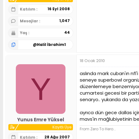
16 Eyl 2008
Katılım
1,047
Mesajlar
44
Yaş
@
Halil İbrahim1
18 Ocak 2010
aslında mark cuban'ın nfl'
Y
seneye superbowl organi
düzenlemeye benzemiyor.. ş
cumartesi gecesi bir parti
senaryo.. yukarıda da yazdı
ayrıca dün gece dallas içi
mavs'in mağlubiyetinin bel
Yunus Emre Yüksel
Kayıtlı Üye
From Zero To Hero...
28 Ağu 2007
Katılım