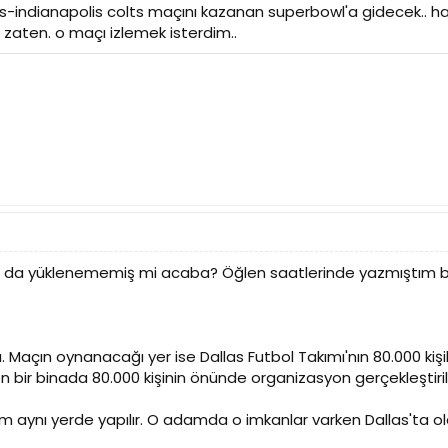
ts-indianapolis colts maçını kazanan superbowl'a gidecek.. h
 zaten. o maçı izlemek isterdim..
ya da yüklenememiş mi acaba? Öğlen saatlerinde yazmıştım bu
a. Maçın oynanacağı yer ise Dallas Futbol Takımı'nın 80.000 kişili
n bir binada 80.000 kişinin önünde organizasyon gerçekleştiri
im aynı yerde yapılır. O adamda o imkanlar varken Dallas'ta o