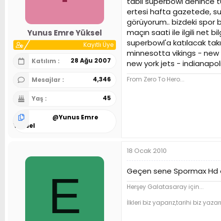
tabii superbowl denince tü
n
h
ertesi hafta gazetede, sup
i
görüyorum.. bizdeki spor 
maçın saati ile ilgili net b
Yunus Emre Yüksel
superbowl'a katılacak takı
Kayıtlı Üye
minnesotta vikings - new 
28 Ağu 2007
Katılım
new york jets - indianapol
From Zero To Hero...
4,346
Mesajlar
45
Yaş
@
Yunus Emre
Yüksel
18 Ocak 2010
Geçen sene Spormax Hd ol
E
Herşey Galatasaray için...
İlkleri biz yaparız,tarihi biz yazarı