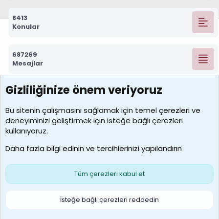
8413
Konular
687269
Mesajlar
Gizliliğinize önem veriyoruz
7388
Kullanıcılar
Bu sitenin çalışmasını sağlamak için temel
çerezleri
ve
deneyiminizi geliştirmek için isteğe bağlı çerezleri
borabekirogluu
kullanıyoruz.
Son üye
Daha fazla bilgi edinin ve tercihlerinizi yapılandırın
Bize ulaşın
Şartlar ve kurallar
Gizlilik politikası
Çerezler
Yardım
Ana sayfa
R
Tüm çerezleri kabul et
S
S
Galatasaray Basketbol | GS Basket Taraftar Platformu
İsteğe bağlı çerezleri reddedin
®
Community platform by XenForo
© 2010-2026 XenForo Ltd.
XenForo Türkçe 🇹🇷 Destek Forumu –
XenWp.Com