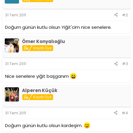
i
31 Tem 2011
#2
Doğum günün kutlu olsun Yiğit'cim nice senelere.
Ömer Konyalıoğlu
Kayıtlı Üye
31 Tem 2011
#3
Nice senelere yiğit başganım
Alperen Küçük
Kayıtlı Üye
31 Tem 2011
#4
Doğum günün kutlu olsun kardeşim.