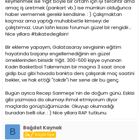
keyiflenmek ise Yiğit böyle bir ortam için iyi tercihtir ama
amaç iş üretmek (pankart vb.) ise mümkün olduğunca
haber vermemek gerekir kendisine. : ) Çalışmaktan
kaçmaz ama yaptığı muhabbetle kimseyi de
çalıştırmaz. Uzun lafın kısası forumun güzel bir rengidir...
Nice yıllara #bikatedegilsin!
Bir ekleme yapayım, Galatasaray sevgisinin eğitim
hayatında başarıyı engellemediğinin en güzel
örneklerinden birisidir Yiğit. 300-500 kişiye oynanan
Kadın Basketbol Takımımızın bir maçına 3 saat önce
gidip buz gibi havada bankta ders çalışarak maç saatini
bekler, ve hak ettiği "takdir"i her sene alır bu genç.
Bugün ayrıca Recep Sarımeşe´nin de doğum günü. Eskisi
gibi yazmasa da okumayı ihmal etmiyorum diyor
maçlarda görüştüğümüzde. Okuyup okumadığı
buradan belli olur. : ) Nice yıllara RAP tutkunu.
Bağdat Kaynak
B
Kayıtlı Üye