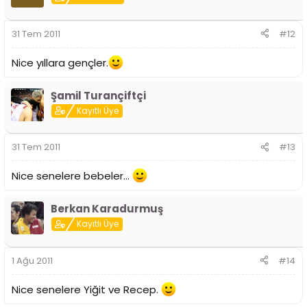
31 Tem 2011
#12
Nice yıllara gençler.
Şamil Turançiftçi
Kayıtlı Üye
31 Tem 2011
#13
Nice senelere bebeler...
Berkan Karadurmuş
Kayıtlı Üye
1 Ağu 2011
#14
Nice senelere Yiğit ve Recep.