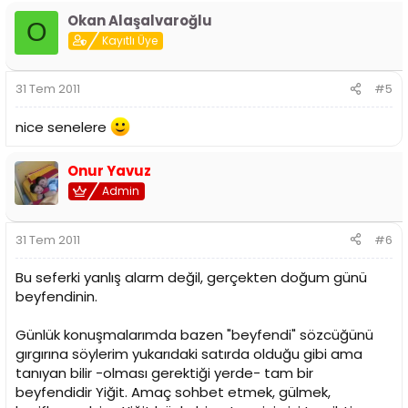
Okan Alaşalvaroğlu
O
Kayıtlı Üye
31 Tem 2011
#5
nice senelere
Onur Yavuz
Admin
31 Tem 2011
#6
Bu seferki yanlış alarm değil, gerçekten doğum günü
beyfendinin.
Günlük konuşmalarımda bazen "beyfendi" sözcüğünü
gırgırına söylerim yukarıdaki satırda olduğu gibi ama
tanıyan bilir -olması gerektiği yerde- tam bir
beyfendidir Yiğit. Amaç sohbet etmek, gülmek,