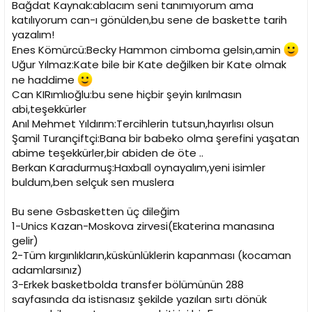
Bağdat Kaynak:ablacım seni tanımıyorum ama
katılıyorum can-ı gönülden,bu sene de baskette tarih
yazalım!
Enes Kömürcü:Becky Hammon cimboma gelsin,amin
Uğur Yılmaz:Kate bile bir Kate değilken bir Kate olmak
ne haddime
Can KIRımlıoğlu:bu sene hiçbir şeyin kırılmasın
abi,teşekkürler
Anıl Mehmet Yıldırım:Tercihlerin tutsun,hayırlısı olsun
Şamil Turançiftçi:Bana bir babeko olma şerefini yaşatan
abime teşekkürler,bir abiden de öte ..
Berkan Karadurmuş:Haxball oynayalım,yeni isimler
buldum,ben selçuk sen muslera
Bu sene Gsbasketten üç dileğim
1-Unics Kazan-Moskova zirvesi(Ekaterina manasına
gelir)
2-Tüm kırgınlıkların,küskünlüklerin kapanması (kocaman
adamlarsınız)
3-Erkek basketbolda transfer bölümünün 288
sayfasında da istisnasız şekilde yazılan sırtı dönük