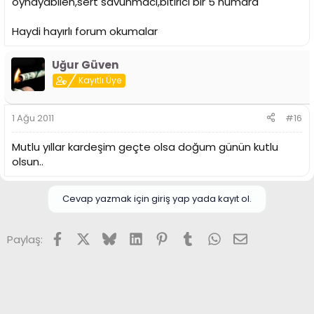
oynayabilen,sert savunmacı,bitirici bir 5 numara
Haydi hayırlı forum okumalar
Uğur Güven
Kayıtlı Üye
1 Ağu 2011
#16
Mutlu yıllar kardeşim geçte olsa doğum günün kutlu
olsun..
Cevap yazmak için giriş yap yada kayıt ol.
Facebook
X (Twitter)
Bluesky
LinkedIn
Pinterest
Tumblr
WhatsApp
E-posta
Paylaş: