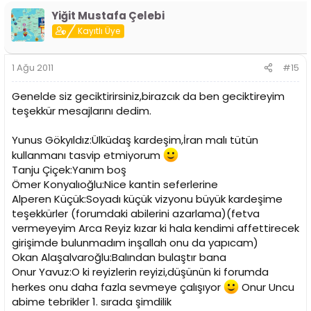
Yiğit Mustafa Çelebi
Kayıtlı Üye
1 Ağu 2011
#15
Genelde siz geciktirirsiniz,birazcık da ben geciktireyim
teşekkür mesajlarını dedim.
Yunus Gökyıldız:Ülküdaş kardeşim,İran malı tütün
kullanmanı tasvip etmiyorum
Tanju Çiçek:Yanım boş
Ömer Konyalıoğlu:Nice kantin seferlerine
Alperen Küçük:Soyadı küçük vizyonu büyük kardeşime
teşekkürler (forumdaki abilerini azarlama)(fetva
vermeyeyim Arca Reyiz kızar ki hala kendimi affettirecek
girişimde bulunmadım inşallah onu da yapıcam)
Okan Alaşalvaroğlu:Balından bulaştır bana
Onur Yavuz:O ki reyizlerin reyizi,düşünün ki forumda
herkes onu daha fazla sevmeye çalışıyor
Onur Uncu
abime tebrikler 1. sırada şimdilik