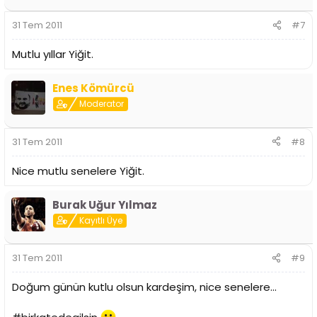
31 Tem 2011
#7
Mutlu yıllar Yiğit.
Enes Kömürcü
Moderator
31 Tem 2011
#8
Nice mutlu senelere Yiğit.
Burak Uğur Yılmaz
Kayıtlı Üye
31 Tem 2011
#9
Doğum günün kutlu olsun kardeşim, nice senelere...