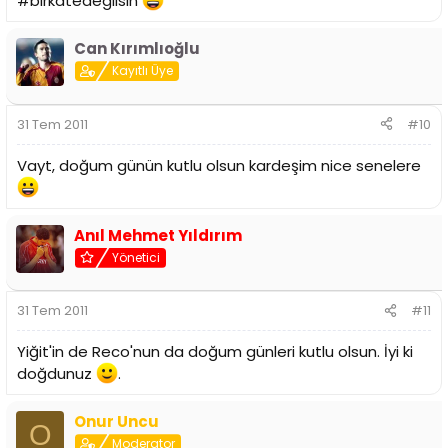
#birkatedegilsin
Can Kırımlıoğlu
Kayıtlı Üye
31 Tem 2011
#10
Vayt, doğum günün kutlu olsun kardeşim nice senelere
Anıl Mehmet Yıldırım
Yönetici
31 Tem 2011
#11
Yiğit'in de Reco'nun da doğum günleri kutlu olsun. İyi ki
doğdunuz
.
Onur Uncu
O
Moderator