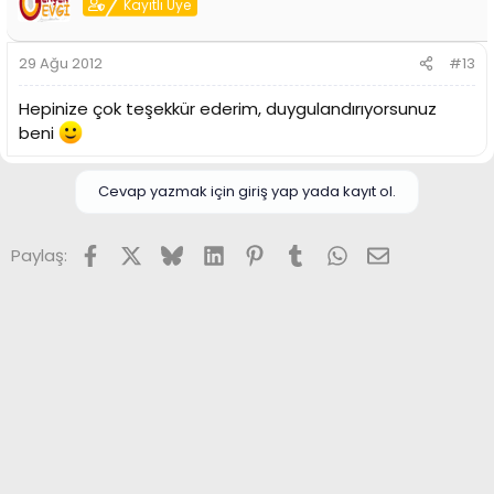
Kayıtlı Üye
29 Ağu 2012
#13
Hepinize çok teşekkür ederim, duygulandırıyorsunuz
beni
Cevap yazmak için giriş yap yada kayıt ol.
Facebook
X (Twitter)
Bluesky
LinkedIn
Pinterest
Tumblr
WhatsApp
E-posta
Paylaş: