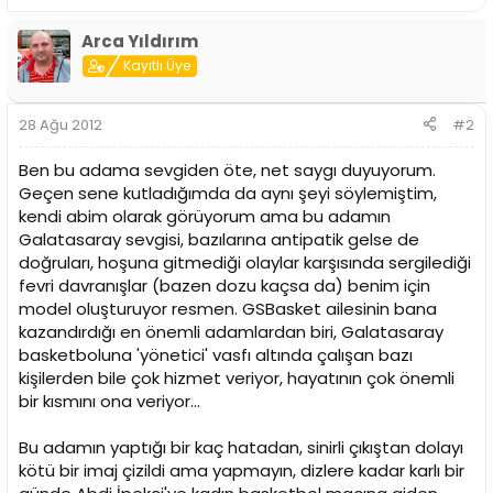
i
Arca Yıldırım
Kayıtlı Üye
28 Ağu 2012
#2
Ben bu adama sevgiden öte, net saygı duyuyorum.
Geçen sene kutladığımda da aynı şeyi söylemiştim,
kendi abim olarak görüyorum ama bu adamın
Galatasaray sevgisi, bazılarına antipatik gelse de
doğruları, hoşuna gitmediği olaylar karşısında sergilediği
fevri davranışlar (bazen dozu kaçsa da) benim için
model oluşturuyor resmen. GSBasket ailesinin bana
kazandırdığı en önemli adamlardan biri, Galatasaray
basketboluna 'yönetici' vasfı altında çalışan bazı
kişilerden bile çok hizmet veriyor, hayatının çok önemli
bir kısmını ona veriyor...
Bu adamın yaptığı bir kaç hatadan, sinirli çıkıştan dolayı
kötü bir imaj çizildi ama yapmayın, dizlere kadar karlı bir