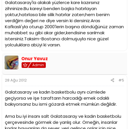
Galatasaray'la alakalı yüzlerce kare kazırsınız
zihninize.Bu kareyi benden başka hatırlayan
yoktur,hatırlasa bile silik hatırlar zaten;hem benim
verdiğim değeri ne diye versin ki dersiniz.Aras
Kafkaslı'yla oturup 2000'lerin başına döndüğünüz zaman
muhabbet su gibi akar gider,kendisine sarılmak
istersiniz.Taksim-Bostancı dolmuşuyla nice güzel
yolculuklara abi,iyi ki varsın.
Onur Yavuz
Admin
28 Ağu 2012
#5
Galatasaray ve kadın basketbolu aynı cümlede
geçiyorsa ve işe taraftarın harcadığı emek odaklı
bakıyorsanız bu ismi gözardı etmek mümkün değildir.
Ama bu iyi insanı salt Galatasaray ve kadın basketbolu
çerçevesinde görmek de yanlış olur. Örneğin, insanlar
kadar hayvanları da sever, yeri gelince onlar için nice