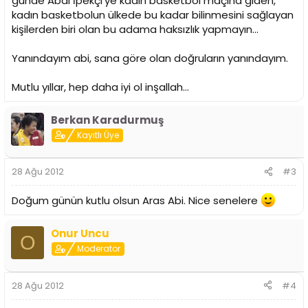
günde Abdi İpekçi'ye kadın basketbol maçına giden,
kadın basketbolun ülkede bu kadar bilinmesini sağlayan
kişilerden biri olan bu adama haksızlık yapmayın...
Yanındayım abi, sana göre olan doğruların yanındayım.
Mutlu yıllar, hep daha iyi ol inşallah...
Berkan Karadurmuş
Kayıtlı Üye
28 Ağu 2012
#3
Doğum günün kutlu olsun Aras Abi. Nice senelere
Onur Uncu
O
Moderator
28 Ağu 2012
#4