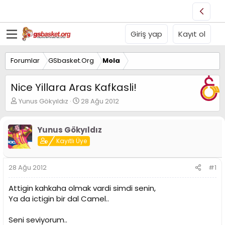
Giriş yap
Kayıt ol
Forumlar
GSbasket.Org
Mola
Nice Yillara Aras Kafkasli!
K
B
Yunus Gökyıldız
28 Ağu 2012
o
a
n
ş
u
l
Yunus Gökyıldız
y
a
Kayıtlı Üye
u
n
B
g
a
ı
28 Ağu 2012
#1
ş
ç
l
t
Attigin kahkaha olmak vardi simdi senin,
a
a
Ya da ictigin bir dal Camel..
t
r
a
i
n
h
Seni seviyorum..