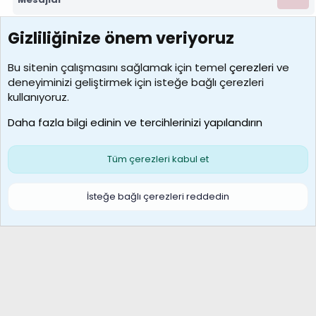
Gizliliğinize önem veriyoruz
7388
Kullanıcılar
Bu sitenin çalışmasını sağlamak için temel
çerezleri
ve
deneyiminizi geliştirmek için isteğe bağlı çerezleri
borabekirogluu
kullanıyoruz.
Son üye
Daha fazla bilgi edinin ve tercihlerinizi yapılandırın
Bize ulaşın
Şartlar ve kurallar
Gizlilik politikası
Çerezler
Yardım
Ana sayfa
R
Tüm çerezleri kabul et
S
S
Galatasaray Basketbol | GS Basket Taraftar Platformu
İsteğe bağlı çerezleri reddedin
®
Community platform by XenForo
© 2010-2026 XenForo Ltd.
XenForo Türkçe 🇹🇷 Destek Forumu –
XenWp.Com