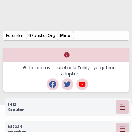
Forumlar
GSbasket.Org
Mola
Galatasaray basketbolu Türkiye'ye getiren
kulüptür
8412
Konular
687224
Mesajlar