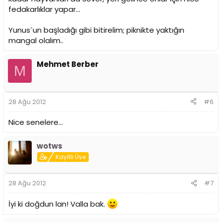
fedakarlıklar yapar...
Yunus´un başladığı gibi bitirelim; piknikte yaktığın
mangal olalım..
Mehmet Berber
M
28 Ağu 2012
#6
Nice senelere...
wotws
Kayıtlı Üye
28 Ağu 2012
#7
İyi ki doğdun lan! Valla bak.