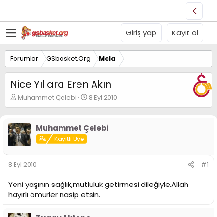
Giriş yap
Kayıt ol
Forumlar
GSbasket.Org
Mola
Nice Yıllara Eren Akın
K
B
Muhammet Çelebi
8 Eyl 2010
o
a
n
ş
u
l
Muhammet Çelebi
y
a
Kayıtlı Üye
u
n
B
g
a
ı
8 Eyl 2010
#1
ş
ç
l
t
Yeni yaşının sağlık,mutluluk getirmesi dileğiyle.Allah
a
a
t
r
hayırlı ömürler nasip etsin.
a
i
n
h