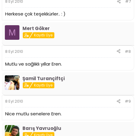
8 Eyl 2010
#7
Herkese çok teşekkürler.. : )
Mert Göker
M
Kayıtlı Üye
8 Eyl 2010
#8
Mutlu ve sağlıklı yıllar Eren.
Şamil Turançiftçi
Kayıtlı Üye
8 Eyl 2010
#9
Nice mutlu senelere Eren.
Barış Yavruoğlu
Kayıtlı Üye