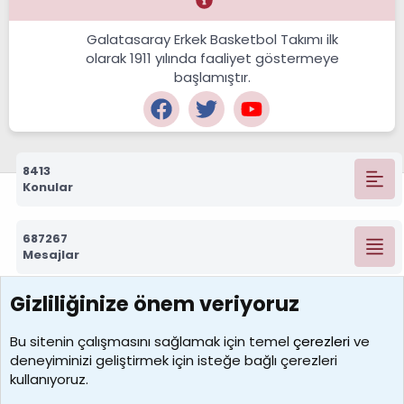
Galatasaray Erkek Basketbol Takımı ilk
olarak 1911 yılında faaliyet göstermeye
başlamıştır.
8413
Konular
687267
Mesajlar
Gizliliğinize önem veriyoruz
7388
Kullanıcılar
Bu sitenin çalışmasını sağlamak için temel
çerezleri
ve
deneyiminizi geliştirmek için isteğe bağlı çerezleri
borabekirogluu
kullanıyoruz.
Son üye