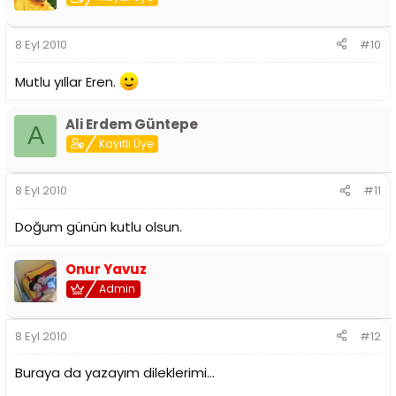
8 Eyl 2010
#10
Mutlu yıllar Eren.
Ali Erdem Güntepe
A
Kayıtlı Üye
8 Eyl 2010
#11
Doğum günün kutlu olsun.
Onur Yavuz
Admin
8 Eyl 2010
#12
Buraya da yazayım dileklerimi...