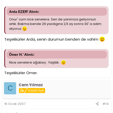
Arda EZER' Alıntı:
Onur' cum nice senelere. Sen de yanımıza geliyorsun
artık. Bakma bende 29 yazdıgına 2,5 ay sonra 30' a adım
atyoruz
Teşekkürler Arda, senin durumun benden de vahim
Ömer H.' Alıntı:
Nice senelere ağabey.. Yaşlılık..
Teşekkürler Ömer.
Cem Yılmaz
C
Kayıtlı Üye
16 Ocak 2007
#14