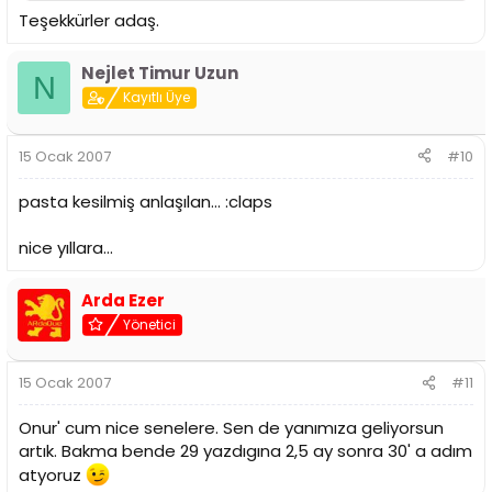
Teşekkürler adaş.
Nejlet Timur Uzun
N
Kayıtlı Üye
15 Ocak 2007
#10
pasta kesilmiş anlaşılan... :claps
nice yıllara...
Arda Ezer
Yönetici
15 Ocak 2007
#11
Onur' cum nice senelere. Sen de yanımıza geliyorsun
artık. Bakma bende 29 yazdıgına 2,5 ay sonra 30' a adım
atyoruz