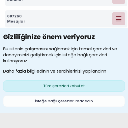
687260
Mesajlar
Gizliliğinize önem veriyoruz
7388
Kullanıcılar
Bu sitenin çalışmasını sağlamak için temel
çerezleri
ve
deneyiminizi geliştirmek için isteğe bağlı çerezleri
borabekirogluu
kullanıyoruz.
Son üye
Daha fazla bilgi edinin ve tercihlerinizi yapılandırın
Bize ulaşın
Şartlar ve kurallar
Gizlilik politikası
Çerezler
Yardım
Ana sayfa
R
Tüm çerezleri kabul et
S
S
Galatasaray Basketbol | GS Basket Taraftar Platformu
İsteğe bağlı çerezleri reddedin
®
Community platform by XenForo
© 2010-2026 XenForo Ltd.
XenForo Türkçe 🇹🇷 Destek Forumu –
XenWp.Com