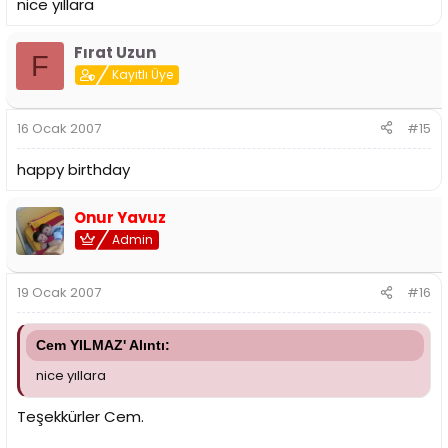
nice yıllara
Fırat Uzun
F
Kayıtlı Üye
16 Ocak 2007
#15
happy birthday
Onur Yavuz
Admin
19 Ocak 2007
#16
Cem YILMAZ' Alıntı:
nice yıllara
Teşekkürler Cem.