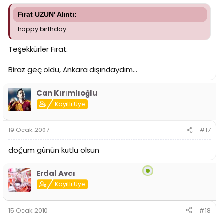
Fırat UZUN' Alıntı:
happy birthday
Teşekkürler Fırat.
Biraz geç oldu, Ankara dışındaydım...
Can Kırımlıoğlu
Kayıtlı Üye
19 Ocak 2007
#17
doğum günün kutlu olsun
Erdal Avcı
Kayıtlı Üye
15 Ocak 2010
#18