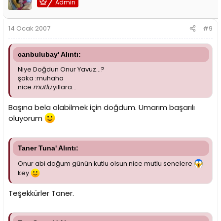
Admin
14 Ocak 2007
#9
canbulubay' Alıntı:
Niye Doğdun Onur Yavuz...?
şaka :muhaha
nice
mutlu
yıllara...
Başına bela olabilmek için doğdum. Umarım başarılı
oluyorum
Taner Tuna' Alıntı:
Onur abi doğum günün kutlu olsun.nice mutlu senelere
key
Teşekkürler Taner.