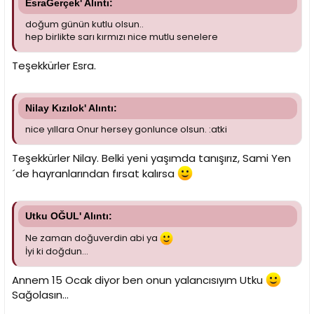
EsraGerçek' Alıntı:
doğum günün kutlu olsun..
hep birlikte sarı kırmızı nice mutlu senelere
Teşekkürler Esra.
Nilay Kızılok' Alıntı:
nice yıllara Onur hersey gonlunce olsun. :atki
Teşekkürler Nilay. Belki yeni yaşımda tanışırız, Sami Yen
´de hayranlarından fırsat kalırsa
Utku OĞUL' Alıntı:
Ne zaman doğuverdin abi ya
İyi ki doğdun...
Annem 15 Ocak diyor ben onun yalancısıyım Utku
Sağolasın...