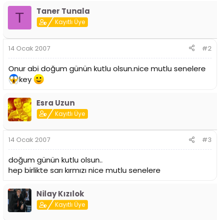
i
Taner Tunala
T
Kayıtlı Üye
14 Ocak 2007
#2
Onur abi doğum günün kutlu olsun.nice mutlu senelere
key
Esra Uzun
Kayıtlı Üye
14 Ocak 2007
#3
doğum günün kutlu olsun..
hep birlikte sarı kırmızı nice mutlu senelere
Nilay Kızılok
Kayıtlı Üye