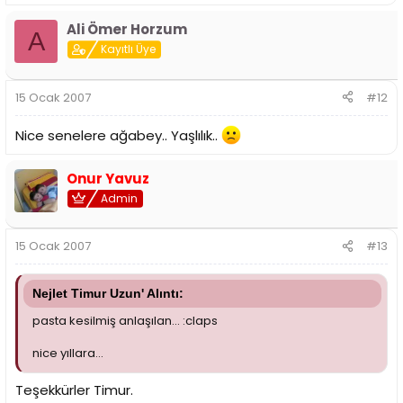
Ali Ömer Horzum
A
Kayıtlı Üye
15 Ocak 2007
#12
Nice senelere ağabey.. Yaşlılık..
Onur Yavuz
Admin
15 Ocak 2007
#13
Nejlet Timur Uzun' Alıntı:
pasta kesilmiş anlaşılan... :claps
nice yıllara...
Teşekkürler Timur.