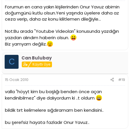
Forumun en cana yakın kişilerinden Onur Yavuz abimin
doğumgünü kutlu olsun.Yeni yaşında üyelere daha az
ceza verip, daha az konu kilitlemen dileğiyle...
Not:Bu arada "Youtube Videoları" konusunda yazdığın
yazıdan alındım haberin olsun.
Biz yamyam değiliz.
Can Bulubay
C
Kayıtlı Üye
15 Ocak 2010
#19
valla "höyyt kim bu başlığı benden önce açan
kendinibilmez" diye dalıyordum ki ..t oldum
bildik tırt kelimelere sığdıramam ben kendisini..
bu şerefsiz hayata fazladır Onur Yavuz..