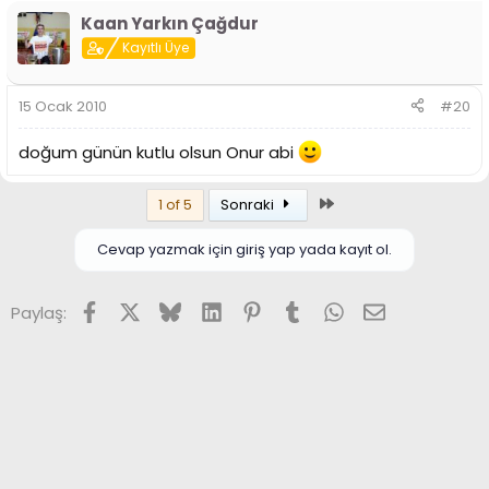
Kaan Yarkın Çağdur
Kayıtlı Üye
15 Ocak 2010
#20
doğum günün kutlu olsun Onur abi
Son
1 of 5
Sonraki
Cevap yazmak için giriş yap yada kayıt ol.
Facebook
X (Twitter)
Bluesky
LinkedIn
Pinterest
Tumblr
WhatsApp
E-posta
Paylaş: