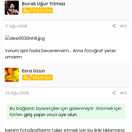
Burak Uğur Yılmaz
Kayıtlı Üye
17 Ağu 2008
#12
Yorum işini fazla beceremem... Ama fotoğraf yeter
umarım.
Esra Uzun
Kayıtlı Üye
23 Ağu 2008
#13
Bu bağlantı ziyaretçiler için gizlenmiştir. Görmek için
lütfen
giriş yapın
veya
üye olun
.
benim fotoğraflarımı takip etmek için bu linki tıklamanız