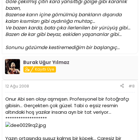
Göle çekilmiş çitin kara yansıttığı gölge gibi karanlık
bazen,
Bazense karın içine gömülmüş bankların dışarıda
kalan kısımları gibi aydınlığa muhtaç...
Ve bazen karda, bata çıka ilerlenilen bir yürüyüş gibi...
Bazen de kar gibi beyaz, eskiden yaşananlar gibi...
Sonunu gözümde kestiremediğim bir başlangıç...
Burak Uğur Yılmaz
Kayıtlı Üye
12 Ağu 2008
#8
Onur Abi sen olayı aşmışsın. Profesyonel bir fotoğrafçı
gibisin... Gerçekten çok güzel. Tabi o eşsiz resmin
altındaki hoş yazılar insana ayrı bir tat veriyor...
*******************
Yazın ortasında susuz kalmış bir köpek... Çaresiz bir