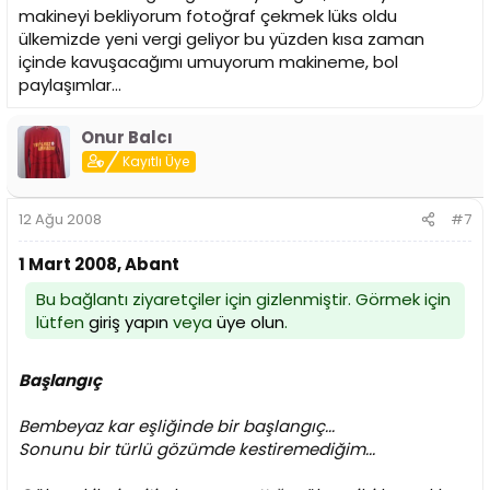
makineyi bekliyorum fotoğraf çekmek lüks oldu
ülkemizde yeni vergi geliyor bu yüzden kısa zaman
içinde kavuşacağımı umuyorum makineme, bol
paylaşımlar...
Onur Balcı
Kayıtlı Üye
12 Ağu 2008
#7
1 Mart 2008, Abant
Bu bağlantı ziyaretçiler için gizlenmiştir. Görmek için
lütfen
giriş yapın
veya
üye olun
.
Başlangıç
Bembeyaz kar eşliğinde bir başlangıç...
Sonunu bir türlü gözümde kestiremediğim...