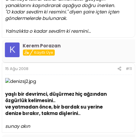
yanaklarını kaşındırarak aşağıya doğru inerken.
"O kadar sevdim ki resmini." diyen şaire içten içten
göndermelerde bulunarak.
Yalnızlıkta o kadar sevdim ki resmini...
Kerem Porazan
K
Kayıtlı Üye
15 Ağu 2008
#11
yaşlı bir devrimci, düşürmez hiç ağzından
özgürlük kelimesini..
ve yatmadan önce, bir bardak su yerine
denize bırakır, takma dişlerini..
sunay akın