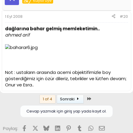
Kayıtlı Üye
1 Eyl 2008
#20
dağlarına bahar gelmiş memleketimin..
ahmed arif
Not : ustaların arasında acemi objektifimizle boy
gösterdiğimiz için özür dileriz, tebrikler ve lütfen devam;
Onur ve Esra..
Son
1 of 4
Sonraki
Cevap yazmak için giriş yap yada kayıt ol.
Facebook
X (Twitter)
Bluesky
LinkedIn
Pinterest
Tumblr
WhatsApp
E-posta
Paylaş: