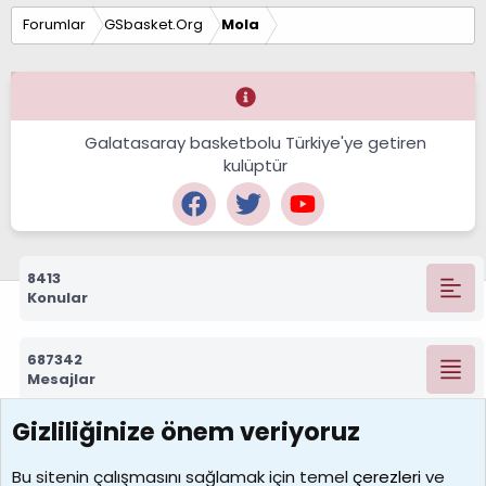
Forumlar
GSbasket.Org
Mola
Galatasaray basketbolu Türkiye'ye getiren
kulüptür
8413
Konular
687342
Mesajlar
Gizliliğinize önem veriyoruz
7390
Kullanıcılar
Bu sitenin çalışmasını sağlamak için temel
çerezleri
ve