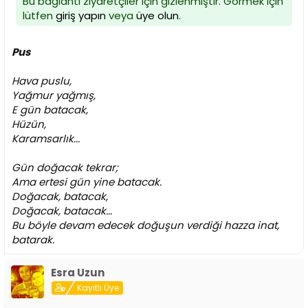
Bu bağlantı ziyaretçiler için gizlenmiştir. Görmek için
lütfen
giriş yapın
veya
üye olun
.
Pus
Hava puslu,
Yağmur yağmış,
E gün batacak,
Hüzün,
Karamsarlık...
Gün doğacak tekrar;
Ama ertesi gün yine batacak.
Doğacak, batacak,
Doğacak, batacak...
Bu böyle devam edecek doğuşun verdiği hazza inat,
batarak.
Esra Uzun
Kayıtlı Üye