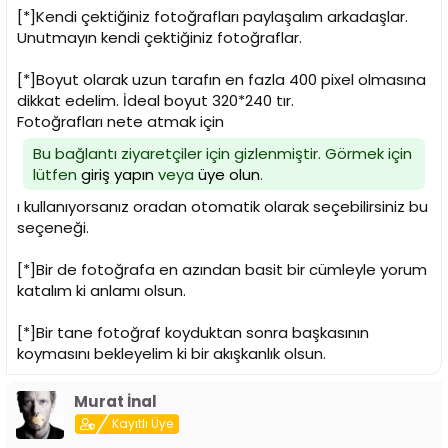
i
[*]Kendi çektiğiniz fotoğrafları paylaşalım arkadaşlar.
Unutmayın kendi çektiğiniz fotoğraflar.
[*]Boyut olarak uzun tarafın en fazla 400 pixel olmasına
dikkat edelim. İdeal boyut 320*240 tır.
Fotoğrafları nete atmak için
Bu bağlantı ziyaretçiler için gizlenmiştir. Görmek için
lütfen
giriş yapın
veya
üye olun
.
ı kullanıyorsanız oradan otomatik olarak seçebilirsiniz bu
seçeneği.
[*]Bir de fotoğrafa en azından basit bir cümleyle yorum
katalım ki anlamı olsun.
[*]Bir tane fotoğraf koyduktan sonra başkasının
koymasını bekleyelim ki bir akışkanlık olsun.
Murat İnal
Kayıtlı Üye