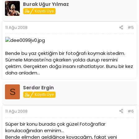
Burak Uğur Yılmaz
Kayıtlı Üye
11 Ağu 2008
#5
Bende bu yaz çektiğim bir fotoğrafı koymak istedim.
Sümele Manastırı'na çıkarken yolda durup resmini
çektim. Gerçekten doğa insanı rahatlatıyor. Bunu bir kez
daha anladım...
Serdar Ergin
S
Kayıtlı Üye
11 Ağu 2008
#6
Süper bir konu burada çok güzel Fotoğraflar
konulacağınıdan eminim...
Bende elimden geldiğince koyacağım, fakat yeni