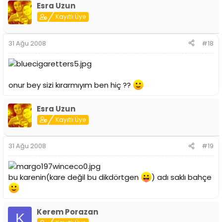
Esra Uzun
Kayıtlı Üye
31 Ağu 2008
#18
onur bey sizi kırarmıyım ben hiç ??
Esra Uzun
Kayıtlı Üye
31 Ağu 2008
#19
bu karenin(kare değil bu dikdörtgen
) adı saklı bahçe
Kerem Porazan
K