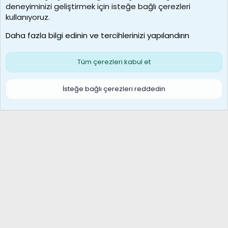
deneyiminizi geliştirmek için isteğe bağlı çerezleri
kullanıyoruz.
MosesBrownHayranı
Son üye
Daha fazla bilgi edinin ve tercihlerinizi yapılandırın
Bize ulaşın
Şartlar ve kurallar
Gizlilik politikası
Çerezler
Yardım
Ana sayfa
R
Tüm çerezleri kabul et
S
S
Galatasaray Basketbol | GS Basket Taraftar Platformu
İsteğe bağlı çerezleri reddedin
®
Community platform by XenForo
© 2010-2026 XenForo Ltd.
XenForo Türkçe 🇹🇷 Destek Forumu –
XenWp.Com