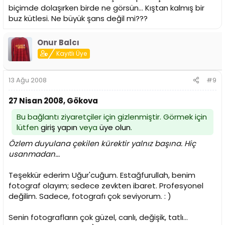
biçimde dolaşırken birde ne görsün... Kıştan kalmış bir
buz kütlesi. Ne büyük şans değil mi???
Onur Balcı
Kayıtlı Üye
13 Ağu 2008
#9
27 Nisan 2008, Gökova
Bu bağlantı ziyaretçiler için gizlenmiştir. Görmek için
lütfen
giriş yapın
veya
üye olun
.
Özlem duyulana çekilen kürektir yalnız başına. Hiç
usanmadan...
Teşekkür ederim Uğur'cuğum. Estağfurullah, benim
fotograf olayım; sedece zevkten ibaret. Profesyonel
değilim. Sadece, fotografı çok seviyorum. : )
Senin fotografların çok güzel, canlı, değişik, tatlı...