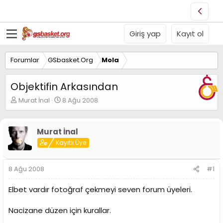
Giriş yap
Kayıt ol
Forumlar
GSbasket.Org
Mola
Objektifin Arkasından
K
B
Murat İnal
8 Ağu 2008
o
a
n
ş
u
l
Murat İnal
y
a
Kayıtlı Üye
u
n
B
g
a
ı
8 Ağu 2008
#1
ş
ç
l
t
Elbet vardır fotoğraf çekmeyi seven forum üyeleri.
a
a
t
r
a
i
Nacizane düzen için kurallar.
n
h