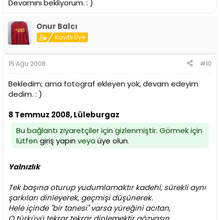
Devamını bekliyorum. : )
Onur Balcı
Kayıtlı Üye
15 Ağu 2008
#10
Bekledim; ama fotograf ekleyen yok, devam edeyim
dedim. : )
8 Temmuz 2008, Lüleburgaz
Bu bağlantı ziyaretçiler için gizlenmiştir. Görmek için
lütfen
giriş yapın
veya
üye olun
.
Yalnızlık
Tek başına oturup yudumlamaktır kadehi, sürekli aynı
şarkıları dinleyerek, geçmişi düşünerek.
Hele içinde "bir tanesi" varsa yüreğini acıtan,
O türküyü tekrar tekrar dinlemektir gözyaşın