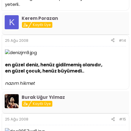
yeterli..
Kerem Porazan
K
Kayıtlı Üye
25 Ağu 2008
#14
en güzel deniz, henüz gidilmemiş olanıdır,
en güzel çocuk, henüz büyümedi..
nazım hikmet
Burak Uğur Yılmaz
Kayıtlı Üye
25 Ağu 2008
#15