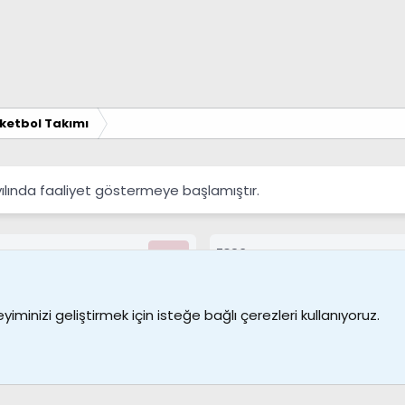
ketbol Takımı
yılında faaliyet göstermeye başlamıştır.
7390
Kullanıcılar
Bize ulaşın
Şartl
iminizi geliştirmek için isteğe bağlı çerezleri kullanıyoruz.