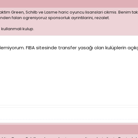
aktim Green, Schilb ve Lasme haric oyuncu lisanslari cikmis. Benim ta
inden falan ogreniyoruz sponsorluk ayrintilarini, rezalet.
 kullanmali kulup.
ilemiyorum. FIBA sitesinde transfer yasağı olan kulüplerin aç