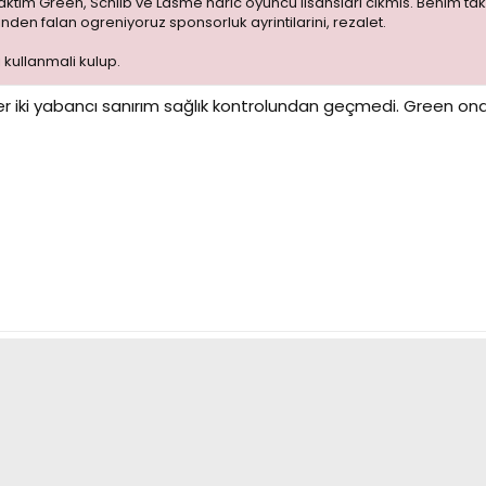
aktim Green, Schilb ve Lasme haric oyuncu lisanslari cikmis. Benim ta
inden falan ogreniyoruz sponsorluk ayrintilarini, rezalet.
 kullanmali kulup.
ğer iki yabancı sanırım sağlık kontrolundan geçmedi. Green o