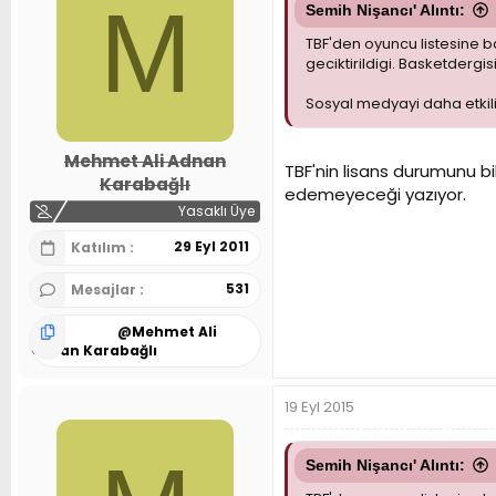
M
Semih Nişancı' Alıntı:
TBF'den oyuncu listesine b
geciktirildigi. Basketdergis
Sosyal medyayi daha etkili
Mehmet Ali Adnan
TBF'nin lisans durumunu b
Karabağlı
edemeyeceği yazıyor.
Yasaklı Üye
29 Eyl 2011
Katılım
531
Mesajlar
@
Mehmet Ali
Adnan Karabağlı
19 Eyl 2015
Semih Nişancı' Alıntı: