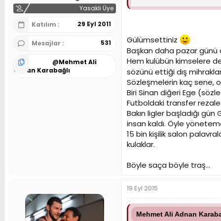
bekliyoruz. Koskoca Galatas
Yasaklı Üye
İletişim dersinden sınıfta kal
29 Eyl 2011
Katılım
Gülümsettiniz
531
Mesajlar
Başkan daha pazar günü c
Hem kulübün kimselere de 
@
Mehmet Ali
Adnan Karabağlı
sözünü ettiği dış mihraklar
Sözleşmelerin kaç sene, o
Biri Sinan diğeri Ege (söz
Futboldaki transfer rezalet
Bakın ligler başladığı gü
insan kaldı. Öyle yönetem
15 bin kişilik salon palavr
kulaklar.
Böyle saça böyle traş...
19 Eyl 2015
Mehmet Ali Adnan Karabağl