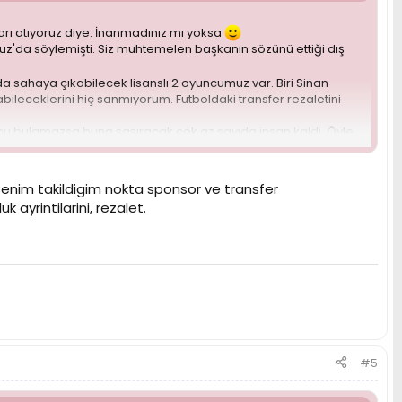
ı atıyoruz diye. İnanmadınız mı yoksa
uz'da söylemişti. Siz muhtemelen başkanın sözünü ettiği dış
 sahaya çıkabilecek lisanslı 2 oyuncumuz var. Biri Sinan
ileceklerini hiç sanmıyorum. Futboldaki transfer rezaletini
lcu bulamazsa buna şaşıracak çok az sayıda insan kaldı. Öyle
Galatasaray başkanı gördü bu gözler, duydu bu kulaklar.
 Benim takildigim nokta sponsor ve transfer
 ayrintilarini, rezalet.
#5