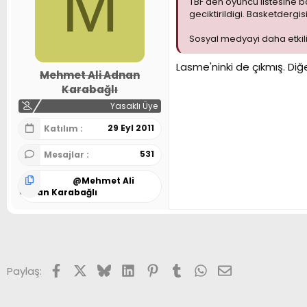
M
TBF'den oyuncu listesine b
geciktirildigi. Basketdergis
Sosyal medyayi daha etkili
Lasme'ninki de çıkmış. Di
Mehmet Ali Adnan
Karabağlı
Yasaklı Üye
29 Eyl 2011
Katılım
531
Mesajlar
@
Mehmet Ali
Adnan Karabağlı
Facebook
X (Twitter)
Bluesky
LinkedIn
Pinterest
Tumblr
WhatsApp
E-posta
Paylaş: