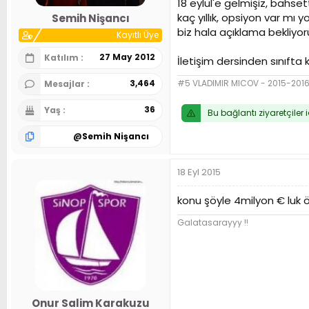
18 eylül'e gelmişiz, bahs
n
h
kaç yıllık, opsiyon var mı
Semih Nişancı
i
biz hala açıklama bekliyor
Kayıtlı Üye
27 May 2012
Katılım
İletişim dersinden sınıfta ka
#5 VLADIMIR MICOV - 2015-20
3,464
Mesajlar
36
Yaş
Bu bağlantı ziyaretçiler 
@
Semih Nişancı
18 Eyl 2015
konu şöyle 4milyon € luk ö
Galatasarayyy !!
Onur Salim Karakuzu