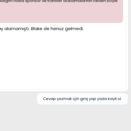
kildigim nokta sponsor ve transfer aciklamalarinin neden boyle
nay alamamıştı. Blake de henüz gelmedi.
Cevap yazmak için giriş yap yada kayıt ol.