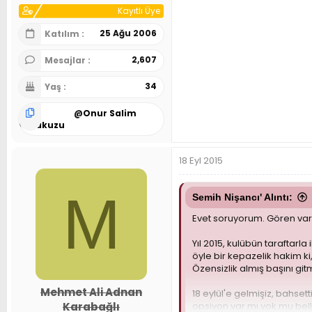
Kayıtlı Üye
25 Ağu 2006
Katılım
2,607
Mesajlar
34
Yaş
@
Onur Salim
Karakuzu
18 Eyl 2015
M
Semih Nişancı' Alıntı:
Evet soruyorum. Gören var
Yıl 2015, kulübün taraftarla
öyle bir kepazelik hakim k
Özensizlik almış başını gitm
Mehmet Ali Adnan
18 eylül'e gelmişiz, bahse
opsiyon var mı yok mu bell
Karabağlı