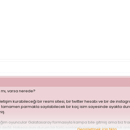
 mı, varsa nerede?
 iletişim kurabileceği bir resmi sitesi, bir twitter hesabı ve bir de ins
i, tamamen parmakla sayılabilecek bir kaç isim sayesinde ayakta duruy
iş.
ttiğim oyuncular Galatasaray formasıyla kampa bile gitmiş ama biz tran
i değil. Hakeza aynı durum bir türlü sonlandırılamayan sponsorluk anl
Genişletmek için tıkla ...