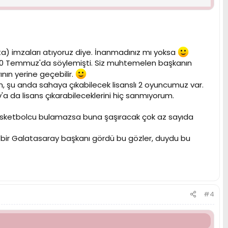
) imzaları atıyoruz diye. İnanmadınız mı yoksa
l 20 Temmuz'da söylemişti. Siz muhtemelen başkanın
ının yerine geçebilir.
, şu anda sahaya çıkabilecek lisanslı 2 oyuncumuz var.
a da lisans çıkarabileceklerini hiç sanmıyorum.
 basketbolcu bulamazsa buna şaşıracak çok az sayıda
eken bir Galatasaray başkanı gördü bu gözler, duydu bu
#4