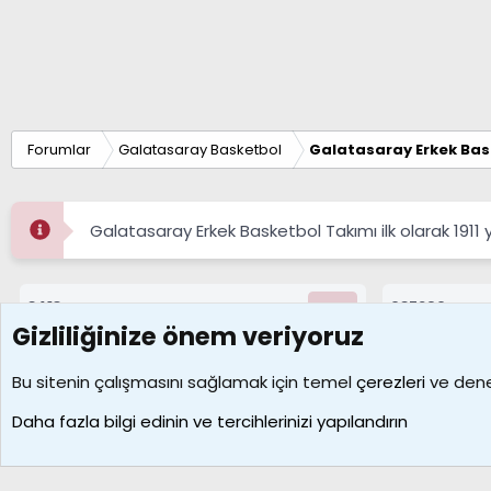
Forumlar
Galatasaray Basketbol
Galatasaray Erkek Bas
Galatasaray Erkek Basketbol Takımı ilk olarak 1911 
8413
687296
Konular
Mesajlar
Gizliliğinize önem veriyoruz
Çerezler
Bu sitenin çalışmasını sağlamak için temel
çerezleri
ve deney
Daha fazla bilgi edinin ve tercihlerinizi yapılandırın
Galatasaray Basketbol | GS Basket Taraftar Platformu