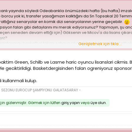
nlı yayında söyledi Odeabankla önümüzdeki hafta (bu hafta) imzalar
orcu yok ki, transfer yasağımızın kalktığını da Sn Topsakal 20 Temm
rattığınız senaryolar en komik dizi senaryolarının yerine geçebilir.
siyon falan gibi detaylarını mı merak ediyorsunuz? Yapmayın, şu anda
eçen seneden devam ettiği için) Göksenin ve Micov'a da lisans çıkarab
yız?
 Galatasaray basketbol takımı sahaya çıkarabilecek lisanslı basketbo
Genişletmek için tıkla ...
var.
alarıyla uyutmaya başladılar. Canlı yayında ulanlar, s...rler çeken bir 
baktim Green, Schilb ve Lasme haric oyuncu lisanslari cikmis.
 geciktirildigi. Basketdergisinden falan ogreniyoruz sponsorluk
 kullanmali kulup.
16 SEZONU EUROCUP ŞAMPİYONU GALATASARAY -
için gizlenmiştir. Görmek için lütfen
giriş yapın
veya
üye olun
.