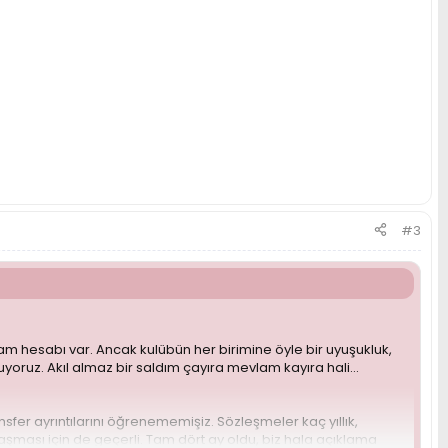
#3
tagram hesabı var. Ancak kulübün her birimine öyle bir uyuşukluk,
oruz. Akıl almaz bir saldım çayıra mevlam kayıra hali...
sfer ayrıntılarını öğrenememişiz. Sözleşmeler kaç yıllık,
aşması için de geçerli. Tam dört ay oldu, biz hala açıklama