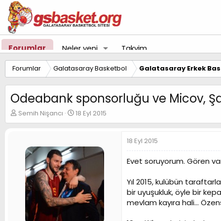
Forumlar
Neler yeni
Takvim
Forumlar
Galatasaray Basketbol
Galatasaray Erkek Bas
Odeabank sponsorluğu ve Micov, Şafa
K
B
Semih Nişancı
18 Eyl 2015
o
a
n
ş
u
l
18 Eyl 2015
y
a
u
n
Evet soruyorum. Gören va
B
g
a
ı
Yıl 2015, kulübün taraftarl
ş
ç
bir uyuşukluk, öyle bir ke
l
t
a
a
mevlam kayıra hali... Özens
t
r
a
i