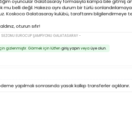
ettiğim oyuncular Galatasaray formasıyla kampa bile gitmiş am
 yok mu belli değil. Hakeza aynı durum bir türlü sonlandırılama
uz. Koskoca Galatasaray kulübü, taraftarını bilgilendirmeye ten
ldınız, oturun sıfır!
16 SEZONU EUROCUP ŞAMPİYONU GALATASARAY -
için gizlenmiştir. Görmek için lütfen
giriş yapın
veya
üye olun
.
deme yapılmalı sonrasında yasak kalkıp transferler açıklanır.