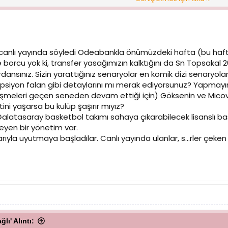
aray kulübü, taraftarını bilgilendirmeye tenezzül etmiyor! Rezillik!
dınız, oturun sıfır!
anlı yayında söyledi Odeabankla önümüzdeki hafta (bu hafta
borcu yok ki, transfer yasağımızın kalktığını da Sn Topsaka
dansınız. Sizin yarattığınız senaryolar en komik dizi senaryolar
psiyon falan gibi detaylarını mı merak ediyorsunuz? Yapmayın
leşmeleri geçen seneden devam ettiği için) Göksenin ve Micov'
ini yaşarsa bu kulüp şaşırır mıyız?
n Galatasaray basketbol takımı sahaya çıkarabilecek lisanslı
eyen bir yönetim var.
alarıyla uyutmaya başladılar. Canlı yayında ulanlar, s...rler ç
ı' Alıntı: