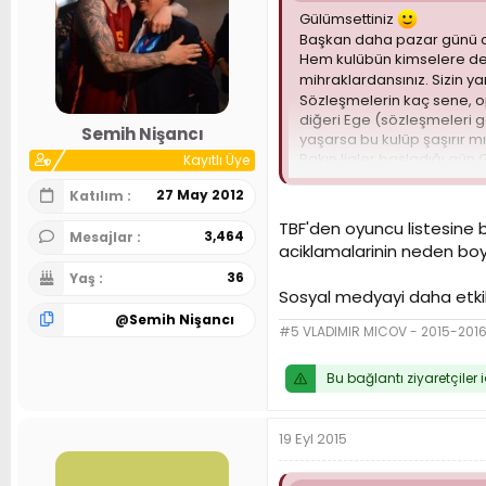
Gülümsettiniz
Başkan daha pazar günü ca
Hem kulübün kimselere de b
mihraklardansınız. Sizin ya
Sözleşmelerin kaç sene, op
diğeri Ege (sözleşmeleri g
Semih Nişancı
yaşarsa bu kulüp şaşırır mı
Bakın ligler başladığı gün
Kayıtlı Üye
yönetemeyen bir yönetim 
27 May 2012
Katılım
15 bin kişilik salon palavr
TBF'den oyuncu listesine 
Böyle saça böyle traş...
3,464
Mesajlar
aciklamalarinin neden boyle
36
Yaş
Sosyal medyayi daha etkili
@
Semih Nişancı
#5 VLADIMIR MICOV - 2015-20
Bu bağlantı ziyaretçiler 
19 Eyl 2015