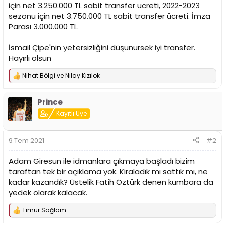
i
için net 3.250.000 TL sabit transfer ücreti, 2022-2023
sezonu için net 3.750.000 TL sabit transfer ücreti. İmza
Parası 3.000.000 TL.
İsmail Çipe'nin yetersizliğini düşünürsek iyi transfer.
Hayırlı olsun
Nihat Bölgi
ve
Nilay Kızılok
T
e
p
Prince
k
i
Kayıtlı Üye
l
e
r
9 Tem 2021
#2
:
Adam Giresun ile idmanlara çıkmaya başladı bizim
taraftan tek bir açıklama yok. Kiraladık mı sattık mı, ne
kadar kazandık? Üstelik Fatih Öztürk denen kumbara da
yedek olarak kalacak.
Timur Sağlam
T
e