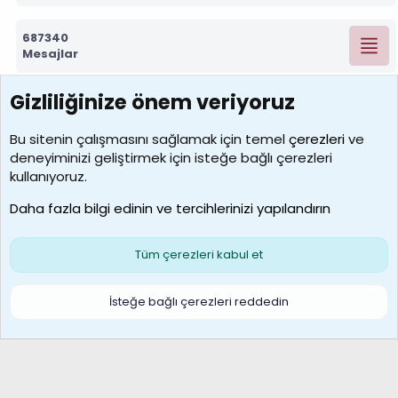
687340
Mesajlar
Gizliliğinize önem veriyoruz
7390
Kullanıcılar
Bu sitenin çalışmasını sağlamak için temel
çerezleri
ve
deneyiminizi geliştirmek için isteğe bağlı çerezleri
MosesBrownHayranı
kullanıyoruz.
Son üye
Daha fazla bilgi edinin ve tercihlerinizi yapılandırın
Bize ulaşın
Şartlar ve kurallar
Gizlilik politikası
Çerezler
Yardım
Ana sayfa
R
Tüm çerezleri kabul et
S
S
Galatasaray Basketbol | GS Basket Taraftar Platformu
İsteğe bağlı çerezleri reddedin
®
Community platform by XenForo
© 2010-2026 XenForo Ltd.
XenForo Türkçe 🇹🇷 Destek Forumu –
XenWp.Com