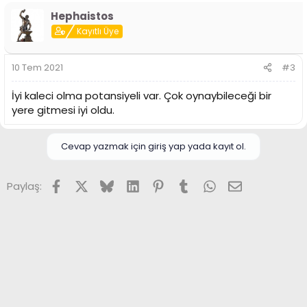
p
Hephaistos
k
i
Kayıtlı Üye
l
e
r
10 Tem 2021
#3
:
İyi kaleci olma potansiyeli var. Çok oynaybileceği bir
yere gitmesi iyi oldu.
Cevap yazmak için giriş yap yada kayıt ol.
Facebook
X (Twitter)
Bluesky
LinkedIn
Pinterest
Tumblr
WhatsApp
E-posta
Paylaş: