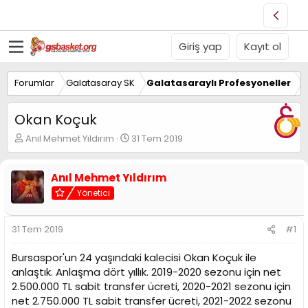
Giriş yap
Kayıt ol
Forumlar
Galatasaray SK
Galatasaraylı Profesyoneller
Okan Koçuk
K
B
Anıl Mehmet Yıldırım
31 Tem 2019
o
a
n
ş
u
l
Anıl Mehmet Yıldırım
y
a
Yönetici
u
n
B
g
a
ı
31 Tem 2019
#1
ş
ç
l
t
Bursaspor'un 24 yaşındaki kalecisi Okan Koçuk ile
a
a
anlaştık. Anlaşma dört yıllık. 2019-2020 sezonu için net
t
r
2.500.000 TL sabit transfer ücreti, 2020-2021 sezonu için
a
i
n
h
net 2.750.000 TL sabit transfer ücreti, 2021-2022 sezonu