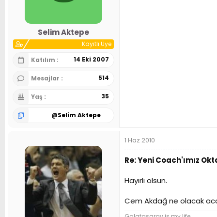
n
h
i
Selim Aktepe
Kayıtlı Üye
14 Eki 2007
Katılım
514
Mesajlar
35
Yaş
@
Selim Aktepe
1 Haz 2010
Re: Yeni Coach'ımız Ok
Hayırlı olsun.
Cem Akdağ ne olacak ac
Galatasaray is my life.