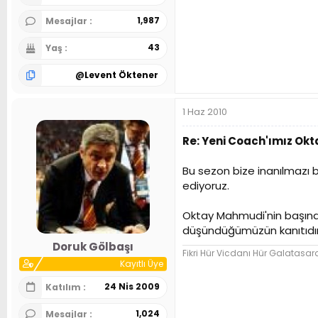
1,987
Mesajlar
43
Yaş
@
Levent Öktener
1 Haz 2010
Re: Yeni Coach'ımız Ok
Bu sezon bize inanılmazı
ediyoruz.
Oktay Mahmudi'nin başınd
düşündüğümüzün kanıtıdır. 
Doruk Gölbaşı
Fikri Hür Vicdanı Hür Galatasar
Kayıtlı Üye
24 Nis 2009
Katılım
1,024
Mesajlar