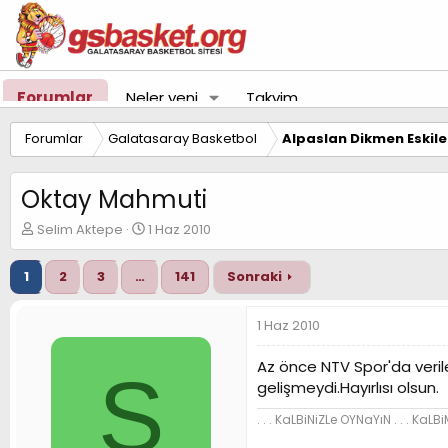
Forumlar
Neler yeni
Takvim
Forumlar
Galatasaray Basketbol
Alpaslan Dikmen Eskil
Oktay Mahmuti
K
B
Selim Aktepe
1 Haz 2010
o
a
n
ş
1
2
3
…
141
Sonraki
u
l
y
a
u
n
1 Haz 2010
B
g
a
ı
Az önce NTV Spor'da veril
S
ş
ç
gelişmeydi.Hayırlısı olsun.
l
t
a
a
. . . KaLBiNiZLe OYNaYıN . . . KaLBi
t
r
a
i