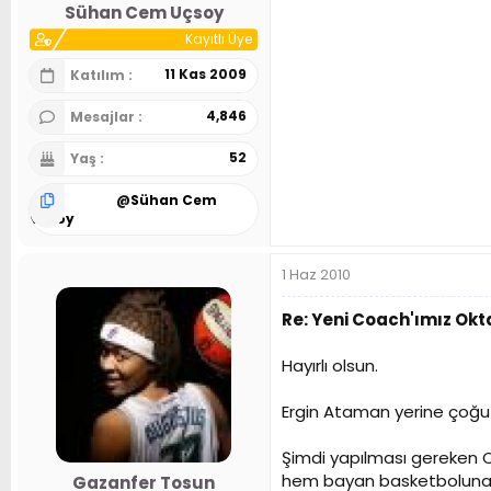
Sühan Cem Uçsoy
Kayıtlı Üye
11 Kas 2009
Katılım
4,846
Mesajlar
52
Yaş
@
Sühan Cem
Uçsoy
1 Haz 2010
Re: Yeni Coach'ımız Ok
Hayırlı olsun.
Ergin Ataman yerine çoğu k
Şimdi yapılması gereken 
hem bayan basketboluna ya
Gazanfer Tosun