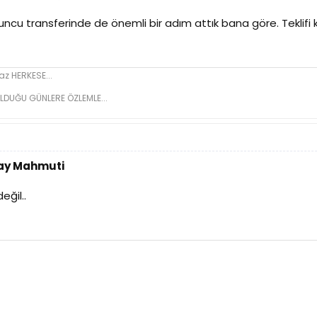
uncu transferinde de önemli bir adım attık bana göre. Teklifi k
z HERKESE...
LDUĞU GÜNLERE ÖZLEMLE...
tay Mahmuti
ğil..