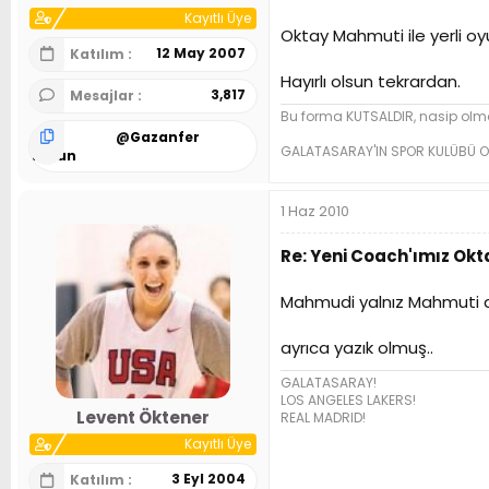
Kayıtlı Üye
Oktay Mahmuti ile yerli oy
12 May 2007
Katılım
Hayırlı olsun tekrardan.
3,817
Mesajlar
Bu forma KUTSALDIR, nasip olma
@
Gazanfer
GALATASARAY'IN SPOR KULÜBÜ O
Tosun
1 Haz 2010
Re: Yeni Coach'ımız Ok
Mahmudi yalnız Mahmuti de
ayrıca yazık olmuş..
GALATASARAY!
LOS ANGELES LAKERS!
Levent Öktener
REAL MADRID!
Kayıtlı Üye
3 Eyl 2004
Katılım