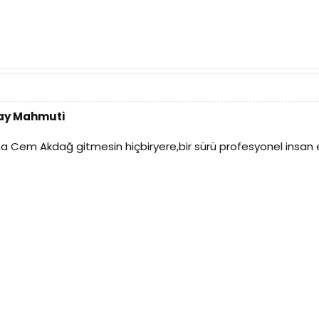
tay Mahmuti
Cem Akdağ gitmesin hiçbiryere,bir sürü profesyonel insan ek