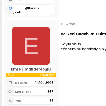
@
Kerem
Bozgeyik
1 Haz 2010
Re: Yeni Coach'ımız Ok
E
Hayırlı olsun.
Yönetim bu hamlesiyle niy
Emre Elmalıdereoğlu
Kayıtlı Üye
11 Ağu 2008
Katılım
847
Mesajlar
36
Yaş