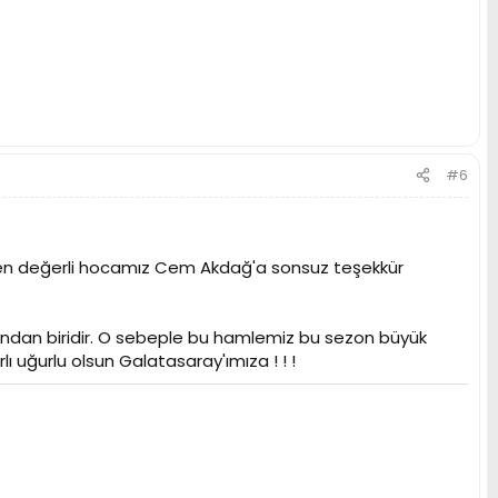
#6
ren değerli hocamız Cem Akdağ'a sonsuz teşekkür
dan biridir. O sebeple bu hamlemiz bu sezon büyük
ı uğurlu olsun Galatasaray'ımıza ! ! !