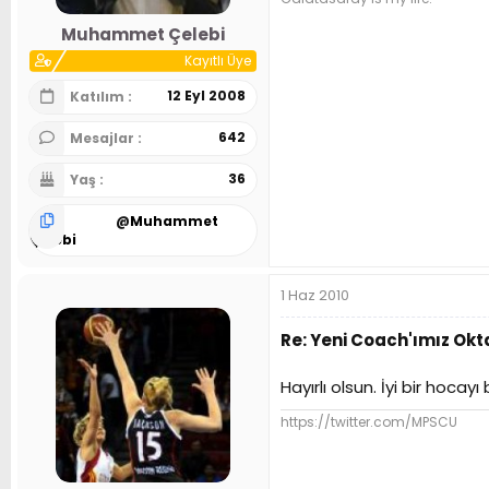
Muhammet Çelebi
Kayıtlı Üye
12 Eyl 2008
Katılım
642
Mesajlar
36
Yaş
@
Muhammet
Çelebi
1 Haz 2010
Re: Yeni Coach'ımız Ok
Hayırlı olsun. İyi bir hoc
https://twitter.com/MPSCU