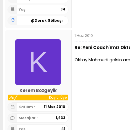
34
Yaş
@
Doruk Gölbaşı
1 Haz 2010
Re: Yeni Coach'ımız Ok
K
Oktay Mahmudi gelsin ama 
Kerem Bozgeyik
Kayıtlı Üye
11 Mar 2010
Katılım
1,433
Mesajlar
41
Yaş