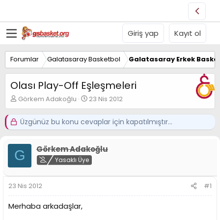
Giriş yap
Kayıt ol
Forumlar
Galatasaray Basketbol
Galatasaray Erkek Basket
Olası Play-Off Eşleşmeleri
K
B
Görkem Adakoğlu
23 Nis 2012
o
a
n
ş
Üzgünüz bu konu cevaplar için kapatılmıştır...
u
l
y
a
u
n
Görkem Adakoğlu
B
g
G
a
Yasaklı Üye
ı
ş
ç
l
t
23 Nis 2012
#1
a
a
t
r
a
i
Merhaba arkadaşlar,
n
h