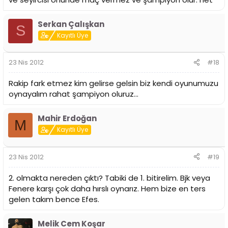
Serkan Çalışkan
S
Kayıtlı Üye
23 Nis 2012
#18
Rakip fark etmez kim gelirse gelsin biz kendi oyunumuzu
oynayalım rahat şampiyon oluruz...
Mahir Erdoğan
M
Kayıtlı Üye
23 Nis 2012
#19
2. olmakta nereden çıktı? Tabiki de 1. bitirelim. Bjk veya
Fenere karşı çok daha hırslı oynarız. Hem bize en ters
gelen takım bence Efes.
Melik Cem Koşar