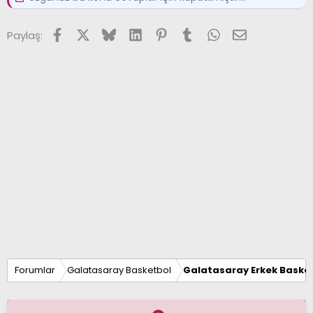
Facebook
X (Twitter)
Bluesky
LinkedIn
Pinterest
Tumblr
WhatsApp
E-posta
Paylaş:
Forumlar
Galatasaray Basketbol
Galatasaray Erkek Basket