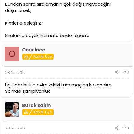
i
Bundan sonra sıralamanın çok değişmeyeceğini
düşünürsek,
Kimlerle eşleşiriz?
Sıralama büyük ihtimalle böyle olacak.
Onur İnce
O
Kayıtlı Üye
23 Nis 2012
#2
Ligi lider bitirip evimizdeki tüm maçları kazanalım.
Sonrası şampiyonluk
Burak Şahin
Kayıtlı Üye
23 Nis 2012
#3