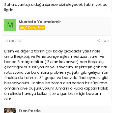
Saha avantajı olduğu sürece bizi eleyecek takım yok bu
ligde!
Mustafa Yalımdemir
M
Kayıtlı Üye
23 Nis 2012
#9
Bizim ve diğer 2 takım çok kolay çıkacaktır yarı finale
ama Beşiktaş ve Fenerbahçe eşlesmesi uzun sürer ve
bence 3 maçta biter ( 2 olan kazanıyor) ben Beşiktaş
çıkacağını düsünüyorum ve istiyorum.Beşiktaşın çok dar
rotasyonu var bu onlara problem yaşatır gibi geliyor.Yarı
finalde de tahmini 3.1 geçer ve banvitle final oynarız gibi
hissediyorum .Finalde ise zorda olsa neden bir süpürme
olmasın diye düşünüyorum .Umarın o kupa kaptan Haluk
un elinde havaya kalkar işte o gün bizim için bayram
olur.
Eren Pardo