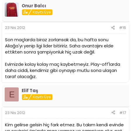
Onur Balcı
Kayıtlı Üye
23 Nis 2012
#16
Son maçlarda biraz zorlansak da, bu hafta sonu
Aliağa'yı yenip ligi lider bitiririz. Saha avantajını elde
ettikten sonra şampiyonluk hiç uzak değil.
Evimizde kolay kolay maç kaybetmeyiz. Play-off'larda
daha ciddi, kendimiz gibi oynayıp mutlu sona ulaşan
taraf olacağız.
Elif Taş
E
Kayıtlı Üye
23 Nis 2012
#17
Kim gelirse gelsin hiç fark etmez. Bu takım kendi evinde
ve seyircisi önünde maç vermez ve şampiyon olur. net