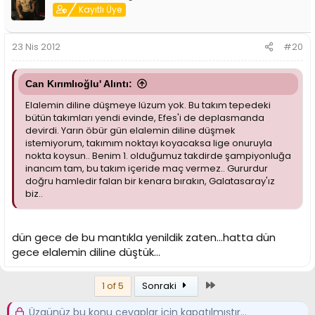
Kayıtlı Üye
23 Nis 2012
#20
Can Kırımlıoğlu' Alıntı:
Elalemin diline düşmeye lüzum yok. Bu takım tepedeki
bütün takımları yendi evinde, Efes'i de deplasmanda
devirdi. Yarın öbür gün elalemin diline düşmek
istemiyorum, takımım noktayı koyacaksa lige onuruyla
nokta koysun.. Benim 1. olduğumuz takdirde şampiyonluğa
inancım tam, bu takım içeride maç vermez.. Gururdur
doğru hamledir falan bir kenara bırakın, Galatasaray'ız
biz..
dün gece de bu mantıkla yenildik zaten...hatta dün
gece elalemin diline düştük...
Son
1 of 5
Sonraki
Üzgünüz bu konu cevaplar için kapatılmıştır...