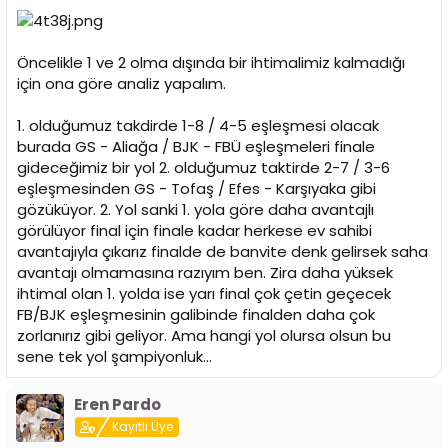
Öncelikle 1 ve 2 olma dışında bir ihtimalimiz kalmadığı
için ona göre analiz yapalım.
1. olduğumuz takdirde 1-8 / 4-5 eşleşmesi olacak
burada GS - Aliağa / BJK - FBÜ eşleşmeleri finale
gideceğimiz bir yol 2. olduğumuz taktirde 2-7 / 3-6
eşleşmesinden GS - Tofaş / Efes - Karşıyaka gibi
gözüküyor. 2. Yol sanki 1. yola göre daha avantajlı
görülüyor final için finale kadar herkese ev sahibi
avantajıyla çıkarız finalde de banvite denk gelirsek saha
avantajı olmamasına razıyım ben. Zira daha yüksek
ihtimal olan 1. yolda ise yarı final çok çetin geçecek
FB/BJK eşleşmesinin galibinde finalden daha çok
zorlanırız gibi geliyor. Ama hangi yol olursa olsun bu
sene tek yol şampiyonluk...
Eren Pardo
Kayıtlı Üye