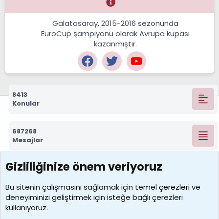
Galatasaray, 2015-2016 sezonunda
EuroCup şampiyonu olarak Avrupa kupası
kazanmıştır.
8413
Konular
687268
Mesajlar
Gizliliğinize önem veriyoruz
7388
Kullanıcılar
Bu sitenin çalışmasını sağlamak için temel
çerezleri
ve
deneyiminizi geliştirmek için isteğe bağlı çerezleri
borabekirogluu
kullanıyoruz.
Son üye