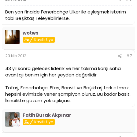
Ben yarı finalde Fenerbahçe Ülker ile eşleşmek isterim
tabi Beşiktaş ı eleyebilirlerse.
wotws
Kayıtlı Üye
23 Nis 2012
#7
43 yıl sonra gelecek liderlik ve her takıma karşı saha
avantajı benim için her şeyden değerlidir.
Tofaş, Fenerbahçe, Efes, Banvit ve Beşiktaş fark etmez,
hepsini evimizde yener şampiyon oluruz. Bu kadar basit.
İkincilikte gözüm yok açıkçası.
Fatih Burak Akpınar
Kayıtlı Üye