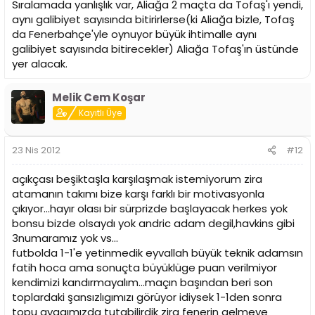
Sıralamada yanlışlık var, Aliağa 2 maçta da Tofaş'ı yendi,
aynı galibiyet sayısında bitirirlerse(ki Aliağa bizle, Tofaş
da Fenerbahçe'yle oynuyor büyük ihtimalle aynı
galibiyet sayısında bitirecekler) Aliağa Tofaş'ın üstünde
yer alacak.
Melik Cem Koşar
Kayıtlı Üye
23 Nis 2012
#12
açıkçası beşiktaşla karşılaşmak istemiyorum zira
atamanın takımı bize karşı farklı bir motivasyonla
çıkıyor...hayır olası bir sürprizde başlayacak herkes yok
bonsu bizde olsaydı yok andric adam degil,havkins gibi
3numaramız yok vs...
futbolda 1-1'e yetinmedik eyvallah büyük teknik adamsın
fatih hoca ama sonuçta büyüklüge puan verilmiyor
kendimizi kandırmayalım...maçın başından beri son
toplardaki şansızlıgımızı görüyor idiysek 1-1den sonra
topu ayagımızda tutabilirdik zira fenerin gelmeye