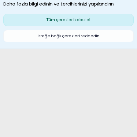
Daha fazla bilgi edinin ve tercihlerinizi yapılandırın
Bize ulaşın
Şartlar ve kurallar
Gizlilik politikası
Çerezler
Yardım
Ana sayfa
R
Tüm çerezleri kabul et
S
S
Galatasaray Basketbol | GS Basket Taraftar Platformu
İsteğe bağlı çerezleri reddedin
®
Community platform by XenForo
© 2010-2026 XenForo Ltd.
XenForo Türkçe 🇹🇷 Destek Forumu –
XenWp.Com