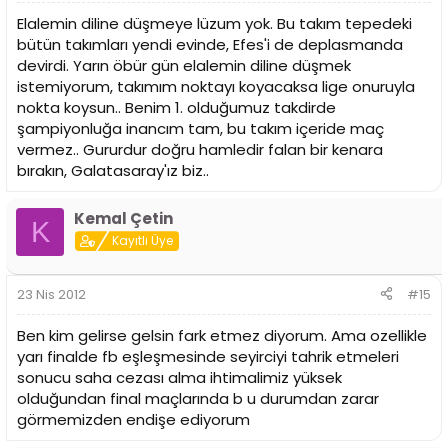
Elalemin diline düşmeye lüzum yok. Bu takım tepedeki
bütün takımları yendi evinde, Efes'i de deplasmanda
devirdi. Yarın öbür gün elalemin diline düşmek
istemiyorum, takımım noktayı koyacaksa lige onuruyla
nokta koysun.. Benim 1. olduğumuz takdirde
şampiyonluğa inancım tam, bu takım içeride maç
vermez.. Gururdur doğru hamledir falan bir kenara
bırakın, Galatasaray'ız biz..
Kemal Çetin
K
Kayıtlı Üye
23 Nis 2012
#15
Ben kim gelirse gelsin fark etmez diyorum. Ama ozellikle
yarı finalde fb eşleşmesinde seyirciyi tahrik etmeleri
sonucu saha cezası alma ihtimalimiz yüksek
olduğundan final maçlarında b u durumdan zarar
görmemizden endişe ediyorum