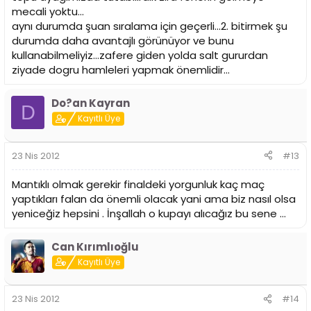
mecali yoktu...
aynı durumda şuan sıralama için geçerli...2. bitirmek şu
durumda daha avantajlı görünüyor ve bunu
kullanabilmeliyiz...zafere giden yolda salt gururdan
ziyade dogru hamleleri yapmak önemlidir...
Do?an Kayran
D
Kayıtlı Üye
23 Nis 2012
#13
Mantıklı olmak gerekir finaldeki yorgunluk kaç maç
yaptıkları falan da önemli olacak yani ama biz nasıl olsa
yeniceğiz hepsini . İnşallah o kupayı alıcağız bu sene ...
Can Kırımlıoğlu
Kayıtlı Üye
23 Nis 2012
#14