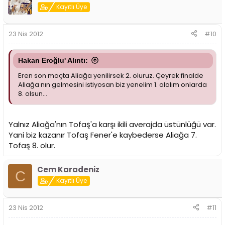
Kayıtlı Üye
23 Nis 2012
#10
Hakan Eroğlu' Alıntı:
Eren son maçta Aliağa yenilirsek 2. oluruz. Çeyrek finalde
Aliağa nın gelmesini istiyosan biz yenelim 1. olalım onlarda
8. olsun...
Yalnız Aliağa'nın Tofaş'a karşı ikili averajda üstünlüğü var.
Yani biz kazanır Tofaş Fener'e kaybederse Aliağa 7.
Tofaş 8. olur.
Cem Karadeniz
C
Kayıtlı Üye
23 Nis 2012
#11