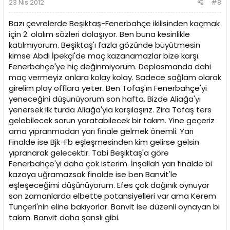
23 Nis 2012
#8
Bazı çevrelerde Beşiktaş-Fenerbahçe ikilisinden kaçmak
için 2. olalım sözleri dolaşıyor. Ben buna kesinlikle
katılmıyorum. Beşiktaş'ı fazla gözünde büyütmesin
kimse Abdi İpekçi'de maç kazanamazlar bize karşı.
Fenerbahçe'ye hiç değinmiyorum. Deplasmanda dahi
maç vermeyiz onlara kolay kolay. Sadece sağlam olarak
girelim play offlara yeter. Ben Tofaş'ın Fenerbahçe'yi
yeneceğini düşünüyorum son hafta. Bizde Aliağa'yı
yenersek ilk turda Aliağa'yla karşılaşırız. Zira Tofaş ters
gelebilecek sorun yaratabilecek bir takım. Yine geçeriz
ama yıpranmadan yarı finale gelmek önemli. Yarı
Finalde ise Bjk-Fb eşleşmesinden kim gelirse gelsin
yıpranarak gelecektir. Tabi Beşiktaş'a göre
Fenerbahçe'yi daha çok isterim. İnşallah yarı finalde bi
kazaya uğramazsak finalde ise ben Banvit'le
eşleşeceğimi düşünüyorum. Efes çok dağınık oynuyor
son zamanlarda elbette potansiyelleri var ama Kerem
Tunçeri'nin eline bakıyorlar. Banvit ise düzenli oynayan bi
takım. Banvit daha şanslı gibi.