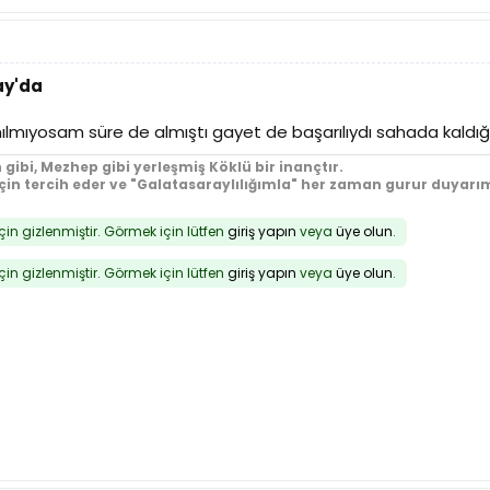
ay'da
mıyosam süre de almıştı gayet de başarılıydı sahada kaldığı 
 gibi, Mezhep gibi yerleşmiş Köklü bir inançtır.
için tercih eder ve "Galatasaraylılığımla" her zaman gurur duyarım
için gizlenmiştir. Görmek için lütfen
giriş yapın
veya
üye olun
.
için gizlenmiştir. Görmek için lütfen
giriş yapın
veya
üye olun
.