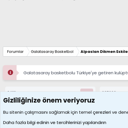
Forumlar
Galatasaray Basketbol
Alpaslan Dikmen Eskil
Galatasaray basketbolu Türkiye'ye getiren kulüpt
8413
687268
Konular
Mesajlar
Gizliliğinize önem veriyoruz
Çerezler
Bu sitenin çalışmasını sağlamak için temel
çerezleri
ve deney
Daha fazla bilgi edinin ve tercihlerinizi yapılandırın
Galatasaray Basketbol | GS Basket Taraftar Platformu