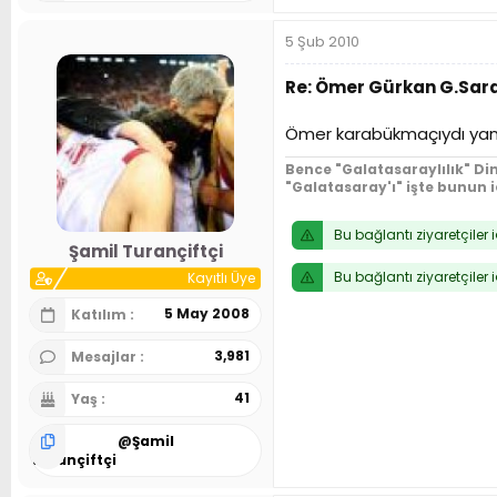
5 Şub 2010
Re: Ömer Gürkan G.Sar
Ömer karabükmaçıydı yanıl
Bence "Galatasaraylılık" Din
"Galatasaray'ı" işte bunun 
Bu bağlantı ziyaretçiler 
Şamil Turançiftçi
Bu bağlantı ziyaretçiler 
Kayıtlı Üye
5 May 2008
Katılım
3,981
Mesajlar
41
Yaş
@
Şamil
Turançiftçi