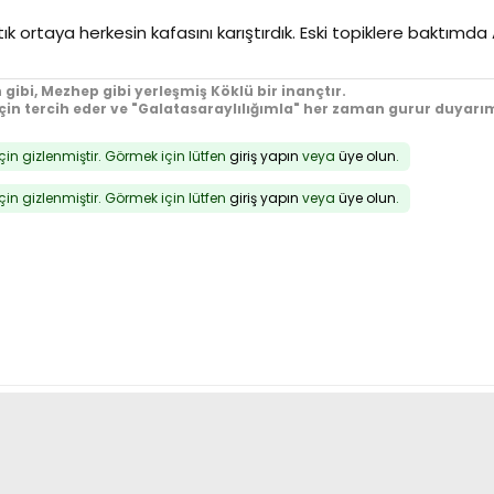
tık ortaya herkesin kafasını karıştırdık. Eski topiklere baktım
 gibi, Mezhep gibi yerleşmiş Köklü bir inançtır.
için tercih eder ve "Galatasaraylılığımla" her zaman gurur duyarım
için gizlenmiştir. Görmek için lütfen
giriş yapın
veya
üye olun
.
için gizlenmiştir. Görmek için lütfen
giriş yapın
veya
üye olun
.