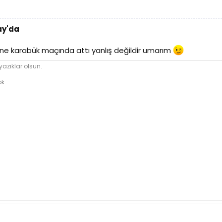
ay'da
 yine karabük maçında attı yanlış değildir umarım
azıklar olsun.
....