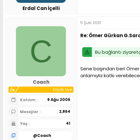
n
h
Erdal Can İçelli
i
5 Şub 2010
Re: Ömer Gürkan G.Sar
C
Bu bağlantı ziyaretç
Sene başından beri Ömer z
anlamıyla katkı verebilecek
Coach
Kayıtlı Üye
9 Ağu 2006
Katılım
2,864
Mesajlar
41
Yaş
@
Coach