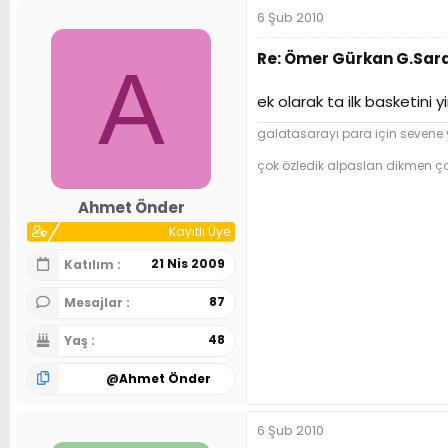
6 Şub 2010
Re: Ömer Gürkan G.Sar
A
ek olarak ta ilk basketini
galatasarayı para için sevene y
çok özledik alpaslan dikmen çok
Ahmet Önder
Kayıtlı Üye
21 Nis 2009
Katılım
87
Mesajlar
48
Yaş
@
Ahmet Önder
6 Şub 2010