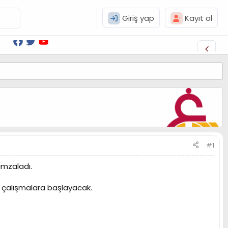
Giriş yap
Kayıt ol
#1
imzaladı.
e çalışmalara başlayacak.