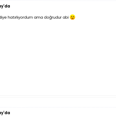
ay'da
iye hatırlıyordum ama doğrudur abi
ay'da