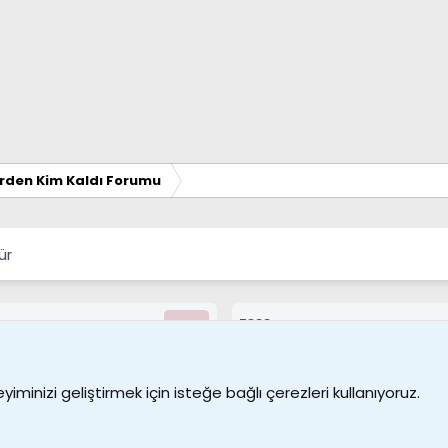
erden Kim Kaldı Forumu
ür
7388
Kullanıcılar
Bize ulaşın
Şartl
iminizi geliştirmek için isteğe bağlı çerezleri kullanıyoruz.