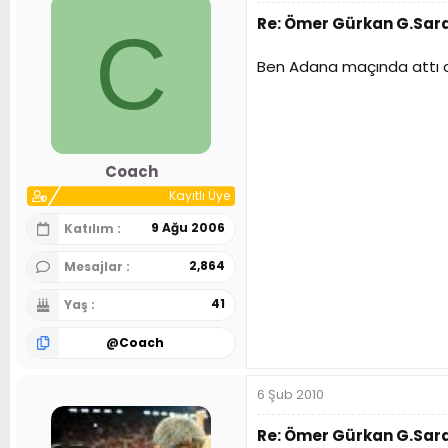
Re: Ömer Gürkan G.Sar
C
Ben Adana maçında attı d
Coach
Kayıtlı Üye
9 Ağu 2006
Katılım
2,864
Mesajlar
41
Yaş
@
Coach
6 Şub 2010
Re: Ömer Gürkan G.Sar