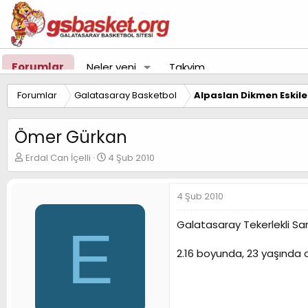
Forumlar
Neler yeni
Takvim
Forumlar
Galatasaray Basketbol
Alpaslan Dikmen Eskil
Ömer Gürkan
K
B
Erdal Can İçelli
4 Şub 2010
o
a
n
ş
u
l
4 Şub 2010
y
a
u
n
Galatasaray Tekerlekli San
E
B
g
a
ı
2.16 boyunda, 23 yaşında 
ş
ç
l
t
a
a
t
r
a
i