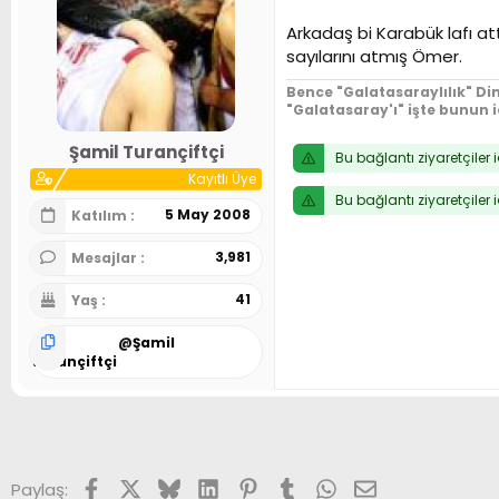
Arkadaş bi Karabük lafı at
sayılarını atmış Ömer.
Bence "Galatasaraylılık" Din
"Galatasaray'ı" işte bunun 
Şamil Turançiftçi
Bu bağlantı ziyaretçiler 
Kayıtlı Üye
Bu bağlantı ziyaretçiler 
5 May 2008
Katılım
3,981
Mesajlar
41
Yaş
@
Şamil
Turançiftçi
Facebook
X (Twitter)
Bluesky
LinkedIn
Pinterest
Tumblr
WhatsApp
E-posta
Paylaş: