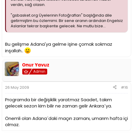
verdin, sağ olasın.
"gsbasket.org Üyelerinin Fotoğrafları" başlığında dile
getirmiştim bu özlemimi. Bir sene aranın ardından Engelsiz
Aslanlar tekrar başkente gelecek. Ne mutlu bize...
Bu gelişme Adana'ya gelme işine çomak sokmaz
inşallah..
Onur Yavuz
Admin
26 May 2009
#16
Programda bir değişiklik yaratmaz Saadet, takım
gelecek sezon kim bilir ne zaman gelir Ankara´ya.
Önemli olan Adana´daki maçın zamanı, umarım hafta içi
olmaz.