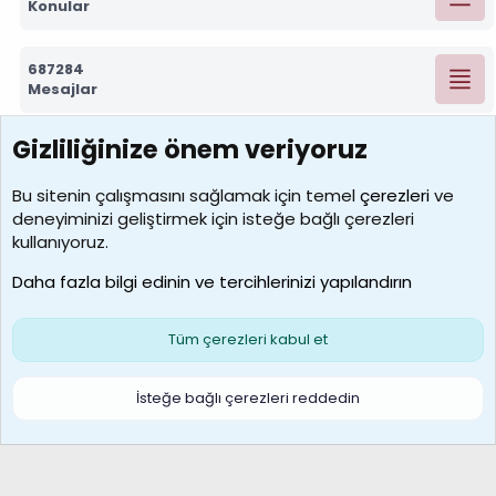
Konular
687284
Mesajlar
Gizliliğinize önem veriyoruz
7389
Kullanıcılar
Bu sitenin çalışmasını sağlamak için temel
çerezleri
ve
deneyiminizi geliştirmek için isteğe bağlı çerezleri
idriskaancelik
kullanıyoruz.
Son üye
Daha fazla bilgi edinin ve tercihlerinizi yapılandırın
Bize ulaşın
Şartlar ve kurallar
Gizlilik politikası
Çerezler
Yardım
Ana sayfa
R
Tüm çerezleri kabul et
S
S
Galatasaray Basketbol | GS Basket Taraftar Platformu
İsteğe bağlı çerezleri reddedin
®
Community platform by XenForo
© 2010-2026 XenForo Ltd.
XenForo Türkçe 🇹🇷 Destek Forumu –
XenWp.Com