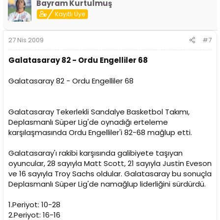
Bayram Kurtulmuş
Kayıtlı Üye
27 Nis 2009
#7
Galatasaray 82 - Ordu Engelliler 68
Galatasaray 82 - Ordu Engelliler 68
Galatasaray Tekerlekli Sandalye Basketbol Takımı,
Deplasmanlı Süper Lig'de oynadığı erteleme
karşılaşmasında Ordu Engelliler'i 82-68 mağlup etti.
Galatasaray'ı rakibi karşısında galibiyete taşıyan
oyuncular, 28 sayıyla Matt Scott, 21 sayıyla Justin Eveson
ve 16 sayıyla Troy Sachs oldular. Galatasaray bu sonuçla
Deplasmanlı Süper Lig'de namağlup liderliğini sürdürdü.
1.Periyot: 10-28
2.Periyot: 16-16