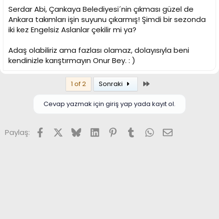
Serdar Abi, Çankaya Belediyesi´nin çıkması güzel de
Ankara takımları işin suyunu çıkarmış! Şimdi bir sezonda
iki kez Engelsiz Aslanlar çekilir mi ya?
Adaş olabiliriz ama fazlası olamaz, dolayısıyla beni
kendinizle karıştırmayın Onur Bey. : )
Son
1 of 2
Sonraki
Cevap yazmak için giriş yap yada kayıt ol.
Facebook
X (Twitter)
Bluesky
LinkedIn
Pinterest
Tumblr
WhatsApp
E-posta
Paylaş: