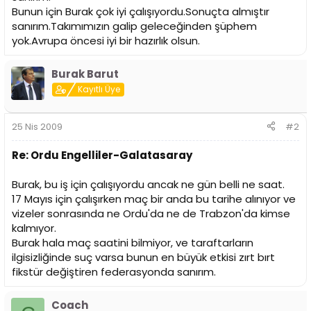
i
Bunun için Burak çok iyi çalışıyordu.Sonuçta almıştır
sanırım.Takımımızın galip geleceğinden şüphem
yok.Avrupa öncesi iyi bir hazırlık olsun.
Burak Barut
Kayıtlı Üye
25 Nis 2009
#2
Re: Ordu Engelliler-Galatasaray
Burak, bu iş için çalışıyordu ancak ne gün belli ne saat.
17 Mayıs için çalışırken maç bir anda bu tarihe alınıyor ve
vizeler sonrasında ne Ordu'da ne de Trabzon'da kimse
kalmıyor.
Burak hala maç saatini bilmiyor, ve taraftarların
ilgisizliğinde suç varsa bunun en büyük etkisi zırt bırt
fikstür değiştiren federasyonda sanırım.
Coach