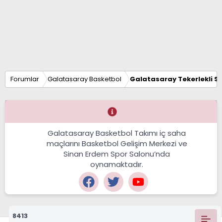
Forumlar
Galatasaray Basketbol
Galatasaray Tekerlekli S
Galatasaray Basketbol Takımı iç saha
maçlarını Basketbol Gelişim Merkezi ve
Sinan Erdem Spor Salonu’nda
oynamaktadır.
8413