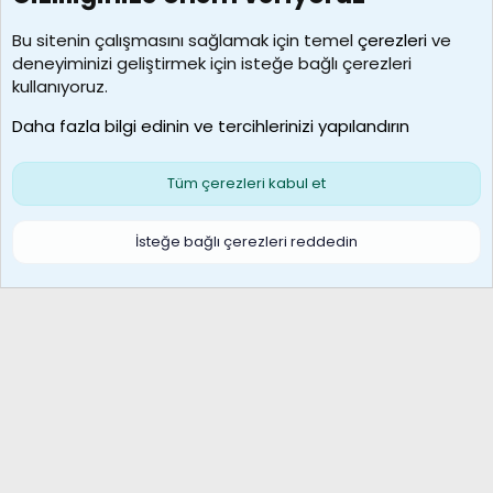
Kullanıcılar
Bu sitenin çalışmasını sağlamak için temel
çerezleri
ve
deneyiminizi geliştirmek için isteğe bağlı çerezleri
borabekirogluu
kullanıyoruz.
Son üye
Daha fazla bilgi edinin ve tercihlerinizi yapılandırın
Bize ulaşın
Şartlar ve kurallar
Gizlilik politikası
Çerezler
Yardım
Ana sayfa
R
Tüm çerezleri kabul et
S
S
Galatasaray Basketbol | GS Basket Taraftar Platformu
İsteğe bağlı çerezleri reddedin
®
Community platform by XenForo
© 2010-2026 XenForo Ltd.
XenForo Türkçe 🇹🇷 Destek Forumu –
XenWp.Com