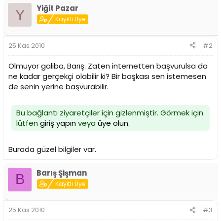
i
Yiğit Pazar
Y
Kayıtlı Üye
25 Kas 2010
#2
Olmuyor galiba, Barış. Zaten internetten başvurulsa da
ne kadar gerçekçi olabilir ki? Bir başkası sen istemesen
de senin yerine başvurabilir.
Bu bağlantı ziyaretçiler için gizlenmiştir. Görmek için
lütfen
giriş yapın
veya
üye olun
.
Burada güzel bilgiler var.
Barış Şişman
B
Kayıtlı Üye
25 Kas 2010
#3