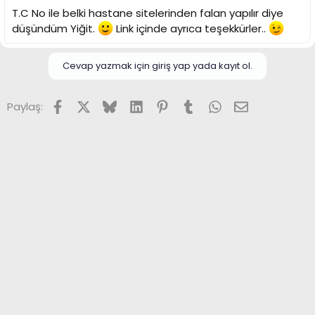
T.C No ile belki hastane sitelerinden falan yapılır diye
düşündüm Yiğit.
Link içinde ayrıca teşekkürler..
Cevap yazmak için giriş yap yada kayıt ol.
Facebook
X (Twitter)
Bluesky
LinkedIn
Pinterest
Tumblr
WhatsApp
E-posta
Paylaş: