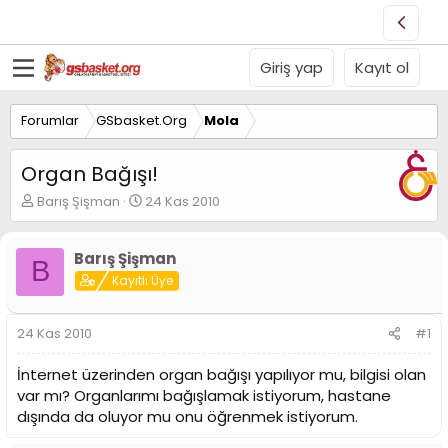
Giriş yap
Kayıt ol
Forumlar
GSbasket.Org
Mola
Organ Bağışı!
K
B
Barış Şişman
24 Kas 2010
o
a
n
ş
u
l
Barış Şişman
B
y
a
Kayıtlı Üye
u
n
B
g
a
ı
24 Kas 2010
#1
ş
ç
l
t
İnternet üzerinden organ bağışı yapılıyor mu, bilgisi olan
a
a
var mı? Organlarımı bağışlamak istiyorum, hastane
t
r
dışında da oluyor mu onu öğrenmek istiyorum.
a
i
n
h