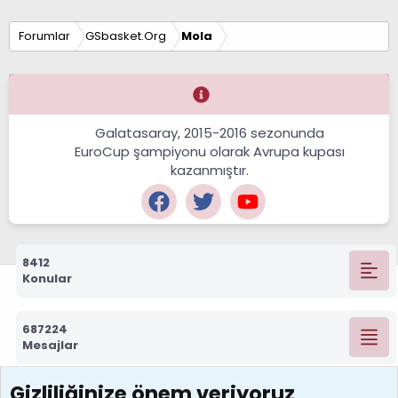
Forumlar
GSbasket.Org
Mola
Galatasaray, 2015-2016 sezonunda
EuroCup şampiyonu olarak Avrupa kupası
kazanmıştır.
8412
Konular
687224
Mesajlar
Gizliliğinize önem veriyoruz
7388