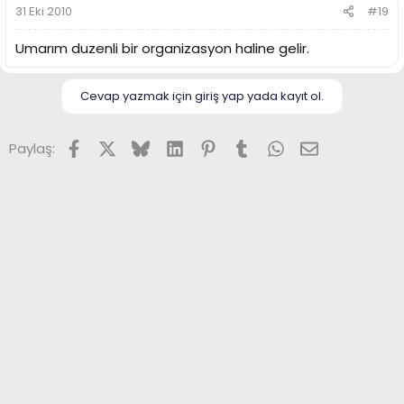
31 Eki 2010
#19
Umarım duzenli bir organizasyon haline gelir.
Cevap yazmak için giriş yap yada kayıt ol.
Facebook
X (Twitter)
Bluesky
LinkedIn
Pinterest
Tumblr
WhatsApp
E-posta
Paylaş: