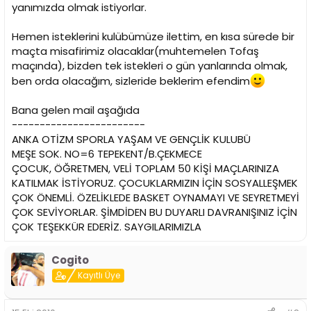
i
yanımızda olmak istiyorlar.
Hemen isteklerini kulübümüze ilettim, en kısa sürede bir
maçta misafirimiz olacaklar(muhtemelen Tofaş
maçında), bizden tek istekleri o gün yanlarında olmak,
ben orda olacağım, sizleride beklerim efendim
Bana gelen mail aşağıda
------------------------
ANKA OTİZM SPORLA YAŞAM VE GENÇLİK KULUBÜ
MEŞE SOK. NO=6 TEPEKENT/B.ÇEKMECE
ÇOCUK, ÖĞRETMEN, VELİ TOPLAM 50 KİŞİ MAÇLARINIZA
KATILMAK İSTİYORUZ. ÇOCUKLARMIZIN İÇİN SOSYALLEŞMEK
ÇOK ÖNEMLİ. ÖZELİKLEDE BASKET OYNAMAYI VE SEYRETMEYİ
ÇOK SEVİYORLAR. ŞİMDİDEN BU DUYARLI DAVRANIŞINIZ İÇİN
ÇOK TEŞEKKÜR EDERİZ. SAYGILARIMIZLA
Cogito
Kayıtlı Üye