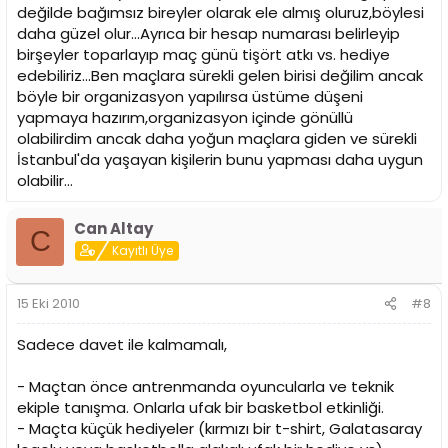
değilde bağımsız bireyler olarak ele almış oluruz,böylesi
daha güzel olur...Ayrıca bir hesap numarası belirleyip
birşeyler toparlayıp maç günü tişört atkı vs. hediye
edebiliriz...Ben maçlara sürekli gelen birisi değilim ancak
böyle bir organizasyon yapılırsa üstüme düşeni
yapmaya hazırım,organizasyon içinde gönüllü
olabilirdim ancak daha yoğun maçlara giden ve sürekli
İstanbul'da yaşayan kişilerin bunu yapması daha uygun
olabilir...
Can Altay
C
Kayıtlı Üye
15 Eki 2010
#8
Sadece davet ile kalmamalı,
- Maçtan önce antrenmanda oyuncularla ve teknik
ekiple tanışma. Onlarla ufak bir basketbol etkinliği.
- Maçta küçük hediyeler (kırmızı bir t-shirt, Galatasaray