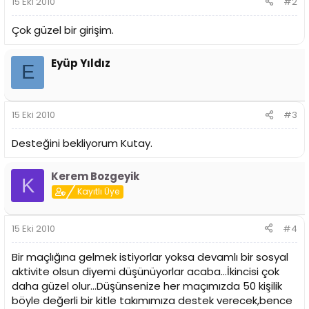
15 Eki 2010
#2
Çok güzel bir girişim.
Eyüp Yıldız
E
15 Eki 2010
#3
Desteğini bekliyorum Kutay.
Kerem Bozgeyik
K
Kayıtlı Üye
15 Eki 2010
#4
Bir maçlığına gelmek istiyorlar yoksa devamlı bir sosyal
aktivite olsun diyemi düşünüyorlar acaba...İkincisi çok
daha güzel olur...Düşünsenize her maçımızda 50 kişilik
böyle değerli bir kitle takımımıza destek verecek,bence