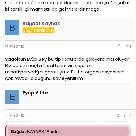
salonda değildim ben geldiler mi acaba maça ? inşallah
bi terslik çıkmamıştır da gelmişlerdir maça
Bağdat Kaynak
B
Kayıtlı Üye
18 Eki 2010
#11
Sağolsun Eyüp Bey bu tip konularda çok yardımcı oluyor.
Biz de bir maçta taraftarımızın ciddi bir
misafirperverlğini görmüştük. Bu tip organizasyonların
çok faydalı olduğunu söyleyebilirim.
Eyüp Yıldız
E
19 Eki 2010
#12
Bağdat KAYNAK' Alıntı: