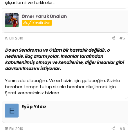
şık,anlamlı ve farklı olur...
Ömer Faruk Ünalan
Kayıtlı Üye
15 Eki 2010
#5
Down Sendromu ve Otizm bir hastalık değildir. o
nedenle, ilaç aramıyolar. İnsanlar tarafından
kabullenilmiş olmayı ve kendilerine, diğer insanlar gibi
davranılmasını istiyorlar.
Yanınızda olacağım. Ve sırf sizin için geleceğim. Sizinle
beraber tempo tutup sizinle beraber alkışlamak için..
Şeref vereceksiniz bizlere..
Eyüp Yıldız
E
15 Eki 2010
#6