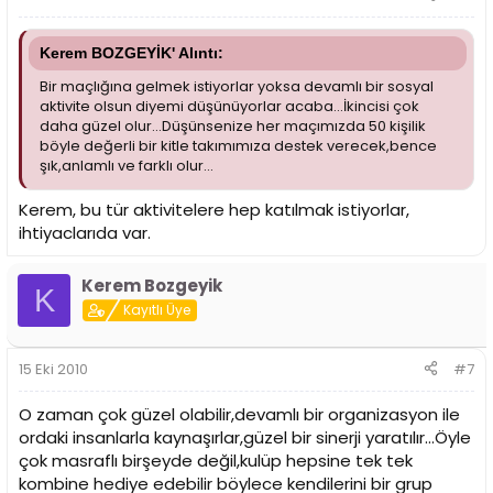
Kerem BOZGEYİK' Alıntı:
Bir maçlığına gelmek istiyorlar yoksa devamlı bir sosyal
aktivite olsun diyemi düşünüyorlar acaba...İkincisi çok
daha güzel olur...Düşünsenize her maçımızda 50 kişilik
böyle değerli bir kitle takımımıza destek verecek,bence
şık,anlamlı ve farklı olur...
Kerem, bu tür aktivitelere hep katılmak istiyorlar,
ihtiyaclarıda var.
Kerem Bozgeyik
K
Kayıtlı Üye
15 Eki 2010
#7
O zaman çok güzel olabilir,devamlı bir organizasyon ile
ordaki insanlarla kaynaşırlar,güzel bir sinerji yaratılır...Öyle
çok masraflı birşeyde değil,kulüp hepsine tek tek
kombine hediye edebilir böylece kendilerini bir grup