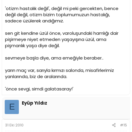
'otizm hastalık değil', değil mi peki gercekten, bence
değil değil, otizm bizim toplumumuzun hastalığı,
sadece üzülerek andığımız.
sen git kendine üzül önce, varoluşundaki hamlığı dair
pişirmeye niyet etmeden yaşayışına üzül, ama
pişmanlık yaşa diye değil.
sevmeye başla diye, ama emeğiyle beraber..
yarın maç var, sarıyla kırmızı salonda, misafirlerimiz
yanlarında, biz de aralarında.
'önce sevgi, simdi galatasaray!'
Eyüp Yıldız
E
31 Eki 2010
#15