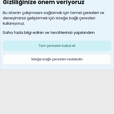
Gizliliğinize önem veriyoruz
7390
Kullanıcılar
Bu sitenin çalışmasını sağlamak için temel
çerezleri
ve
deneyiminizi geliştirmek için isteğe bağlı çerezleri
MosesBrownHayranı
kullanıyoruz.
Son üye
Daha fazla bilgi edinin ve tercihlerinizi yapılandırın
Bize ulaşın
Şartlar ve kurallar
Gizlilik politikası
Çerezler
Yardım
Ana sayfa
R
Tüm çerezleri kabul et
S
S
Galatasaray Basketbol | GS Basket Taraftar Platformu
İsteğe bağlı çerezleri reddedin
®
Community platform by XenForo
© 2010-2026 XenForo Ltd.
XenForo Türkçe 🇹🇷 Destek Forumu –
XenWp.Com