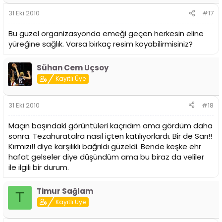
31 Eki 2010
#17
Bu güzel organizasyonda emeği geçen herkesin eline
yüreğine sağlık. Varsa birkaç resim koyabilirmisiniz?
Sühan Cem Uçsoy
Kayıtlı Üye
31 Eki 2010
#18
Maçın başındaki görüntüleri kaçrıdım ama gördüm daha
sonra. Tezahuratalra nasıl içten katılıyorlardı. Bir de Sarı!!
Kırmızı!! diye karşılıklı bağrıldı güzeldi. Bende keşke ehr
hafat gelseler diye düşündüm ama bu biraz da veliler
ile ilgili bir durum.
Timur Sağlam
T
Kayıtlı Üye