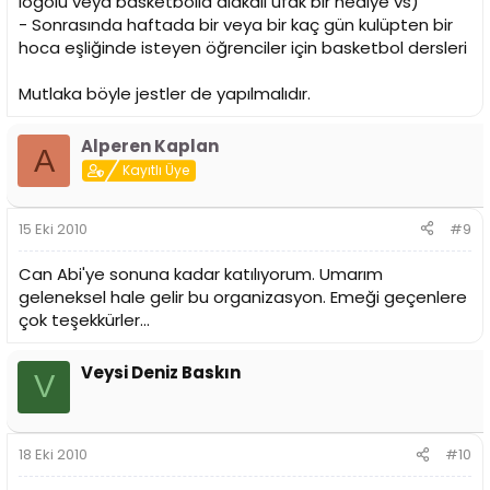
logolu veya basketbolla alakalı ufak bir hediye vs)
- Sonrasında haftada bir veya bir kaç gün kulüpten bir
hoca eşliğinde isteyen öğrenciler için basketbol dersleri
Mutlaka böyle jestler de yapılmalıdır.
Alperen Kaplan
A
Kayıtlı Üye
15 Eki 2010
#9
Can Abi'ye sonuna kadar katılıyorum. Umarım
geleneksel hale gelir bu organizasyon. Emeği geçenlere
çok teşekkürler...
Veysi Deniz Baskın
V
18 Eki 2010
#10