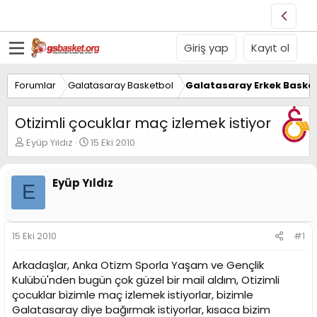
Giriş yap
Kayıt ol
Forumlar
Galatasaray Basketbol
Galatasaray Erkek Basket
Otizimli çocuklar maç izlemek istiyor
K
B
Eyüp Yıldız
15 Eki 2010
o
a
n
ş
u
l
Eyüp Yıldız
E
y
a
u
n
B
g
a
ı
15 Eki 2010
#1
ş
ç
l
t
Arkadaşlar, Anka Otizm Sporla Yaşam ve Gençlik
a
a
Kulübü'nden bugün çok güzel bir mail aldım, Otizimli
t
r
çocuklar bizimle maç izlemek istiyorlar, bizimle
a
i
n
h
Galatasaray diye bağırmak istiyorlar, kısaca bizim