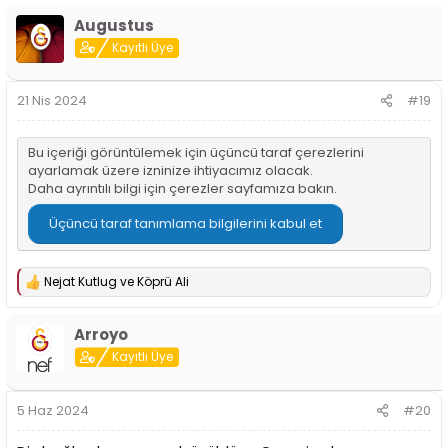
p
Augustus
k
i
Kayıtlı Üye
l
e
r
21 Nis 2024
#19
:
Bu içeriği görüntülemek için üçüncü taraf çerezlerini
ayarlamak üzere izninize ihtiyacımız olacak.
Daha ayrıntılı bilgi için
çerezler sayfamıza
bakın.
Üçüncü taraf tanımlama bilgilerini kabul et
Nejat Kutlug
ve
Köprü Ali
T
e
p
Arroyo
k
i
Kayıtlı Üye
l
e
r
5 Haz 2024
#20
: