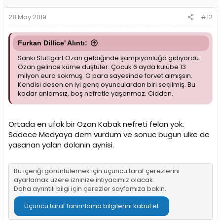
e
r
28 May 2019
#12
:
Furkan Dillice' Alıntı:
Sanki Stuttgart Ozan geldiğinde şampiyonluğa gidiyordu.
Ozan gelince küme düştüler. Çocuk 6 ayda kulübe 13
milyon euro sokmuş. O para sayesinde forvet almışsın.
Kendisi desen en iyi genç oyunculardan biri seçilmiş. Bu
kadar anlamsız, boş nefretle yaşanmaz. Cidden.
Ortada en ufak bir Ozan Kabak nefreti felan yok.
Sadece Medyaya dem vurdum ve sonuc bugun ulke de
yasanan yalan dolanin aynisi.
Bu içeriği görüntülemek için üçüncü taraf çerezlerini
ayarlamak üzere izninize ihtiyacımız olacak.
Daha ayrıntılı bilgi için
çerezler sayfamıza
bakın.
Üçüncü taraf tanımlama bilgilerini kabul et