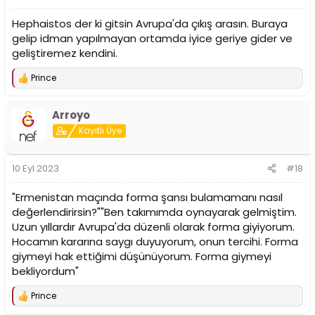
Hephaistos der ki gitsin Avrupa'da çıkış arasın. Buraya
gelip idman yapılmayan ortamda iyice geriye gider ve
geliştiremez kendini.
Prince
T
e
p
Arroyo
k
i
Kayıtlı Üye
l
e
r
10 Eyl 2023
#18
:
"Ermenistan maçında forma şansı bulamamanı nasıl
değerlendirirsin?""Ben takımımda oynayarak gelmiştim.
Uzun yıllardır Avrupa'da düzenli olarak forma giyiyorum.
Hocamın kararına saygı duyuyorum, onun tercihi. Forma
giymeyi hak ettiğimi düşünüyorum. Forma giymeyi
bekliyordum"
Prince
T
e