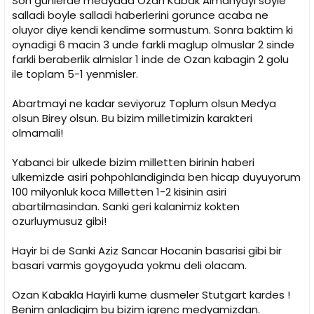
Son gunlerde medyada Ozan Kabak Almanyayi soyle
salladi boyle salladi haberlerini gorunce acaba ne
oluyor diye kendi kendime sormustum. Sonra baktim ki
oynadigi 6 macin 3 unde farkli maglup olmuslar 2 sinde
farkli beraberlik almislar 1 inde de Ozan kabagin 2 golu
ile toplam 5-1 yenmisler.
Abartmayi ne kadar seviyoruz Toplum olsun Medya
olsun Birey olsun. Bu bizim milletimizin karakteri
olmamali!
Yabanci bir ulkede bizim milletten birinin haberi
ulkemizde asiri pohpohlandiginda ben hicap duyuyorum
100 milyonluk koca Milletten 1-2 kisinin asiri
abartilmasindan. Sanki geri kalanimiz kokten
ozurluymusuz gibi!
Hayir bi de Sanki Aziz Sancar Hocanin basarisi gibi bir
basari varmis goygoyuda yokmu deli olacam.
Ozan Kabakla Hayirli kume dusmeler Stutgart kardes !
Benim anladigim bu bizim igrenc medyamizdan.