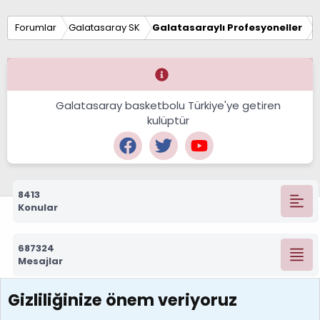
Forumlar
Galatasaray SK
Galatasaraylı Profesyoneller
Galatasaray basketbolu Türkiye'ye getiren
kulüptür
8413
Konular
687324
Mesajlar
Gizliliğinize önem veriyoruz
7390
Kullanıcılar