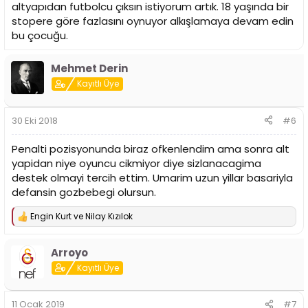
altyapıdan futbolcu çıksın istiyorum artık. 18 yaşında bir
stopere göre fazlasını oynuyor alkışlamaya devam edin
bu çocuğu.
Mehmet Derin
Kayıtlı Üye
30 Eki 2018
#6
Penalti pozisyonunda biraz ofkenlendim ama sonra alt
yapidan niye oyuncu cikmiyor diye sizlanacagima
destek olmayi tercih ettim. Umarim uzun yillar basariyla
defansin gozbebegi olursun.
Engin Kurt
ve
Nilay Kızılok
T
e
p
Arroyo
k
i
Kayıtlı Üye
l
e
r
11 Ocak 2019
#7