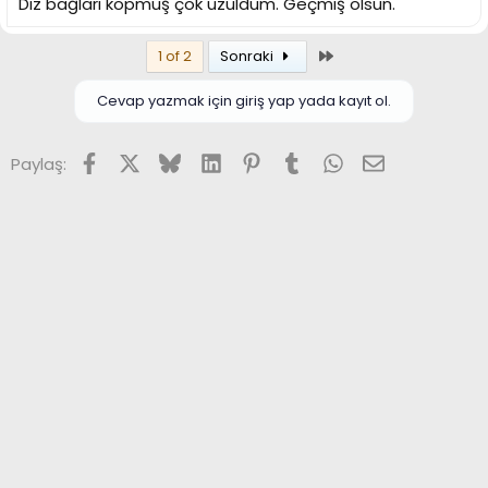
Diz bağları kopmuş çok üzüldüm. Geçmiş olsun.
Son
1 of 2
Sonraki
Cevap yazmak için giriş yap yada kayıt ol.
Facebook
X (Twitter)
Bluesky
LinkedIn
Pinterest
Tumblr
WhatsApp
E-posta
Paylaş: