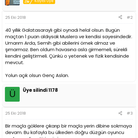
Kayıtlı Üye
i
25 Eki 2018
#2
40 yıllık Galatasaraylı gibi oynadı helal olsun. Bugün
maçtan 1 puan aldıysak Muslera ve kendisi sayesindedir.
Umarım Arda, Semih gibi abilerini örnek almaz ve
şımarmaz. Ben oldum havasına asla girmemeli, sürekli
kendini geliştirmeli. Çünkü o yetenek ve fizik kendisinde
mevcut.
Yolun açık olsun Genç Aslan.
Üye silindi 1178
Ü
25 Eki 2018
#3
Bir maçla göklere çıkarıp bir maçla yerin dibine sokmaya
devam. Bu kafayla bu ülkeden doğru düzgün oyuncu