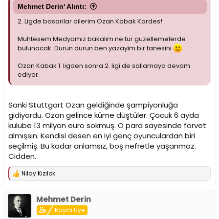
Mehmet Derin' Alıntı:
2. Ligde basarilar dilerim Ozan Kabak Kardes!
Muhtesem Medyamiz bakalim ne tur guzellemelerde
bulunacak. Durun durun ben yazayim bir tanesini
Ozan Kabak 1. ligden sonra 2. ligi de sallamaya devam
ediyor.
Sanki Stuttgart Ozan geldiğinde şampiyonluğa
gidiyordu. Ozan gelince küme düştüler. Çocuk 6 ayda
kulübe 13 milyon euro sokmuş. O para sayesinde forvet
almışsın. Kendisi desen en iyi genç oyunculardan biri
seçilmiş. Bu kadar anlamsız, boş nefretle yaşanmaz.
Cidden.
Nilay Kızılok
T
e
p
Mehmet Derin
k
i
Kayıtlı Üye
l