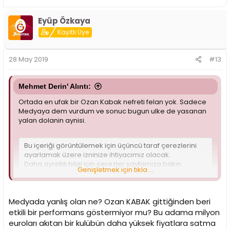
Eyüp Özkaya
Kayıtlı Üye
28 May 2019
#13
Mehmet Derin' Alıntı:
Ortada en ufak bir Ozan Kabak nefreti felan yok. Sadece
Medyaya dem vurdum ve sonuc bugun ulke de yasanan
yalan dolanin aynisi.
Bu içeriği görüntülemek için üçüncü taraf çerezlerini
ayarlamak üzere izninize ihtiyacımız olacak.
Daha ayrıntılı bilgi için
çerezler sayfamıza
bakın.
Genişletmek için tıkla ...
Üçüncü taraf tanımlama bilgilerini kabul et
Medyada yanlış olan ne? Ozan KABAK gittiğinden beri
etkili bir performans göstermiyor mu? Bu adama milyon
euroları akıtan bir kulübün daha yüksek fiyatlara satma