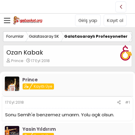
Giriş yap
Kayıt ol
Forumlar
Galatasaray SK
Galatasaraylı Profesyoneller
Ozan Kabak
K
B
Prince
17 Eyl 2018
o
a
n
ş
u
l
Prince
y
a
Kayıtlı Üye
u
n
B
g
a
ı
17 Eyl 2018
#1
ş
ç
l
t
Sonu Semih'e benzemez umarım. Yolu açık olsun.
a
a
t
r
a
i
Yasin Yıldırım
n
h