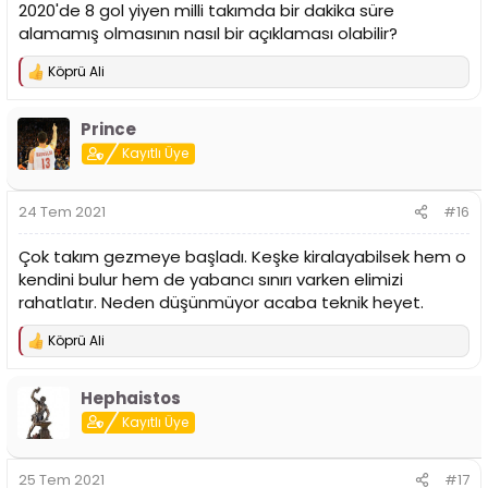
2020'de 8 gol yiyen milli takımda bir dakika süre
alamamış olmasının nasıl bir açıklaması olabilir?
Köprü Ali
T
e
p
Prince
k
i
Kayıtlı Üye
l
e
r
24 Tem 2021
#16
:
Çok takım gezmeye başladı. Keşke kiralayabilsek hem o
kendini bulur hem de yabancı sınırı varken elimizi
rahatlatır. Neden düşünmüyor acaba teknik heyet.
Köprü Ali
T
e
p
Hephaistos
k
i
Kayıtlı Üye
l
e
r
25 Tem 2021
#17
: