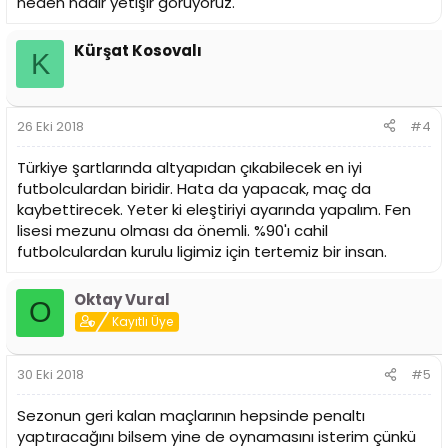
neden nadir yetişir görüyoruz.
Kürşat Kosovalı
K
26 Eki 2018
#4
Türkiye şartlarında altyapıdan çıkabilecek en iyi
futbolculardan biridir. Hata da yapacak, maç da
kaybettirecek. Yeter ki eleştiriyi ayarında yapalım. Fen
lisesi mezunu olması da önemli. %90'ı cahil
futbolculardan kurulu ligimiz için tertemiz bir insan.
Oktay Vural
O
Kayıtlı Üye
30 Eki 2018
#5
Sezonun geri kalan maçlarının hepsinde penaltı
yaptıracağını bilsem yine de oynamasını isterim çünkü