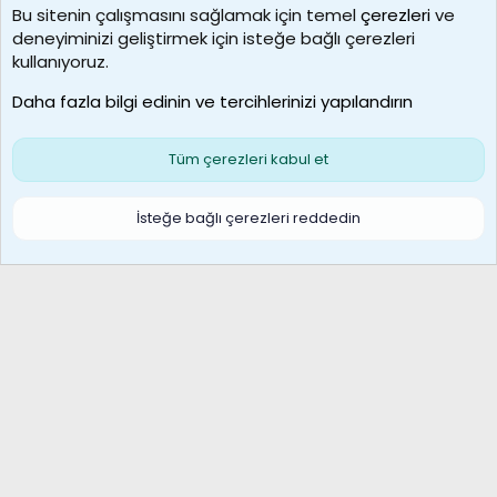
Bu sitenin çalışmasını sağlamak için temel
çerezleri
ve
deneyiminizi geliştirmek için isteğe bağlı çerezleri
MosesBrownHayranı
kullanıyoruz.
Son üye
Daha fazla bilgi edinin ve tercihlerinizi yapılandırın
Bize ulaşın
Şartlar ve kurallar
Gizlilik politikası
Çerezler
Yardım
Ana sayfa
R
Tüm çerezleri kabul et
S
S
Galatasaray Basketbol | GS Basket Taraftar Platformu
İsteğe bağlı çerezleri reddedin
®
Community platform by XenForo
© 2010-2026 XenForo Ltd.
XenForo Türkçe 🇹🇷 Destek Forumu –
XenWp.Com