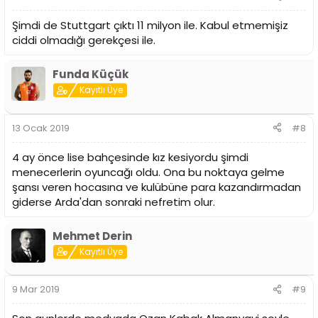
:
Şimdi de Stuttgart çıktı 11 milyon ile. Kabul etmemişiz
ciddi olmadığı gerekçesi ile.
Funda Küçük
Kayıtlı Üye
13 Ocak 2019
#8
4 ay önce lise bahçesinde kız kesiyordu şimdi
menecerlerin oyuncağı oldu. Ona bu noktaya gelme
şansı veren hocasına ve kulübüne para kazandırmadan
giderse Arda'dan sonraki nefretim olur.
Mehmet Derin
Kayıtlı Üye
9 Mar 2019
#9