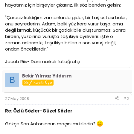
i
hayatımız için birşeyler çıkarırız. İlk söz benden gelsin:
"Çaresiz kaldığım zamanlarda gider, bir taş ustası bulur,
onu seyrederim. Adam, belki yüz kere vurur taşa. ama
değil kırmak, küçücük bir çatlak bile oluşturamaz. Sonra
birden, yüzbirinci vuruşta taş ikiye ayrılıverir. işte o
zaman anlarım ki; taşı ikiye bölen o son vuruş değil,
ondan öncekilerdir."
Jacob Riis- Danimarkalı fotoğrafçı
Bekir Yılmaz Yıldırım
B
Kayıtlı Üye
27 May 2008
#2
Re: Özlü Sözler-Güzel Sözler
Gökçe San Antonionun maçını mı izledin?