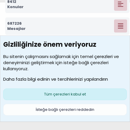
8412
Konular
687226
Mesajlar
Gizliliğinize önem veriyoruz
7388
Kullanıcılar
Bu sitenin çalışmasını sağlamak için temel
çerezleri
ve
deneyiminizi geliştirmek için isteğe bağlı çerezleri
borabekirogluu
kullanıyoruz.
Son üye
Daha fazla bilgi edinin ve tercihlerinizi yapılandırın
Bize ulaşın
Şartlar ve kurallar
Gizlilik politikası
Çerezler
Yardım
Ana sayfa
R
Tüm çerezleri kabul et
S
S
Galatasaray Basketbol | GS Basket Taraftar Platformu
İsteğe bağlı çerezleri reddedin
®
Community platform by XenForo
© 2010-2026 XenForo Ltd.
XenForo Türkçe 🇹🇷 Destek Forumu –
XenWp.Com