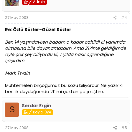
Admin
27 May 2008
#4
Re: Özlü Sözler-Güzel Sözler
Ben 14 yaşındayken babam o kadar cahildi ki yanımda
olmasına bile dayanamazdım. Ama 21?ime geldiğimde
öyle çok şey biliyordu ki, 7 yılda nasıl öğrendiğine
şaşırdım.
Mark Twain
Muhtemelen birçoğumuz bu sözü biliyordur. Ne yazık ki
ben ilk duyduğumda 21´imi çoktan geçmiştim.
Serdar Ergin
S
Kayıtlı Üye
27 May 2008
#5