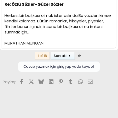
Re: Özlü Sözler-Güzel Sözler
Herkes, bir başkası olmak ister aslında.Bu yüzden kimse
kendisi kalamaz. Bütün romanlar, hikayeler, piyesler,
filmler bunun içindir; insana bir başkası olma imkanı
sunmak için...
MURATHAN MUNGAN
Son
1 of 18
Sonraki
Cevap yazmak için giriş yap yada kayıt ol.
Facebook
X (Twitter)
Bluesky
LinkedIn
Pinterest
Tumblr
WhatsApp
E-posta
Paylaş: