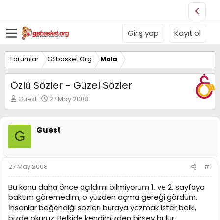
Giriş yap
Kayıt ol
Forumlar
GSbasket.Org
Mola
Özlü Sözler - Güzel Sözler
K
B
Guest
27 May 2008
o
a
n
ş
u
l
Guest
G
y
a
u
n
B
g
a
ı
27 May 2008
#1
ş
ç
l
t
Bu konu daha önce açıldımı bilmiyorum 1. ve 2. sayfaya
a
a
t
r
baktım göremedim, o yüzden açma gereği gördüm.
a
i
İnsanlar beğendiği sözleri buraya yazmak ister belki,
n
h
bizde okuruz. Belkide kendimizden birşey bulur,