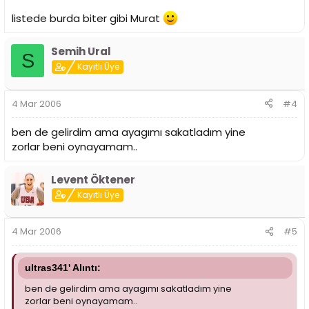
listede burda biter gibi Murat
Semih Ural
S
Kayıtlı Üye
4 Mar 2006
#4
ben de gelirdim ama ayagımı sakatladım yine
zorlar beni oynayamam..
Levent Öktener
Kayıtlı Üye
4 Mar 2006
#5
ultras341' Alıntı:
ben de gelirdim ama ayagımı sakatladım yine
zorlar beni oynayamam..