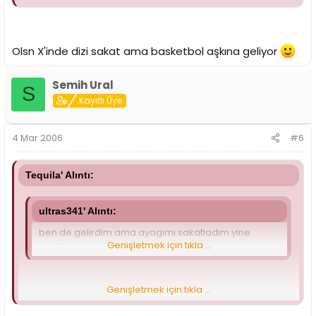
Olsn X'inde dizi sakat ama basketbol aşkına geliyor
Semih Ural
S
Kayıtlı Üye
4 Mar 2006
#6
Tequila' Alıntı:
ultras341' Alıntı:
ben de gelirdim ama ayagımı sakatladım yine
zorlar beni oynayamam..
Genişletmek için tıkla ...
Genişletmek için tıkla ...
Olsn X'inde dizi sakat ama basketbol aşkına geliyor