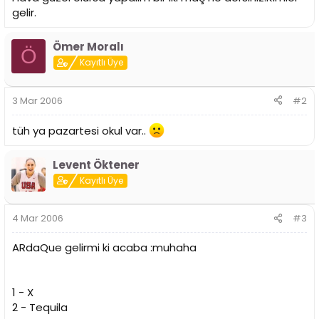
n
h
gelir.
i
Ömer Moralı
Ö
Kayıtlı Üye
3 Mar 2006
#2
tüh ya pazartesi okul var..
Levent Öktener
Kayıtlı Üye
4 Mar 2006
#3
ARdaQue gelirmi ki acaba :muhaha
1 - X
2 - Tequila