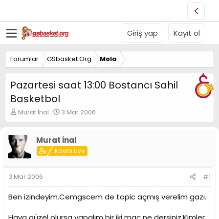
Giriş yap
Kayıt ol
Forumlar
GSbasket.Org
Mola
Pazartesi saat 13:00 Bostancı Sahil
Basketbol
K
B
Murat İnal
3 Mar 2006
o
a
n
ş
u
l
Murat İnal
y
a
Kayıtlı Üye
u
n
B
g
a
ı
3 Mar 2006
#1
ş
ç
l
t
Ben izindeyim.Cemgscem de topic açmış verelim gazı.
a
a
t
r
Hava güzel olursa yapalım bir iki maç ne dersiniz.Kimler
a
i