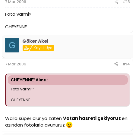
7 Mar 2006
#13
Foto varmi?
CHEYENNE
Göker Akel
G
Kayıtlı Üye
7 Mar 2006
#14
CHEYENNE' Alıntı:
Foto varmi?
CHEYENNE
Walla süper olur ya zaten
Vatan hasreti çekiyoruz
en
azından fotolarla avunuruz