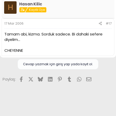
Hasan Kilic
H
Kayıtlı Üye
17 Mar 2006
#17
Tamam abi, kizma. Sorduk sadece. Bi dahaki sefere
diyelim...
CHEYENNE
Cevap yazmak için giriş yap yada kayıt ol.
Facebook
X (Twitter)
Bluesky
LinkedIn
Pinterest
Tumblr
WhatsApp
E-posta
Paylaş: