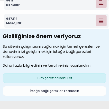
8411
Konular
687214
Mesajlar
Gizliliğinize önem veriyoruz
7388
Kullanıcılar
Bu sitenin çalışmasını sağlamak için temel
çerezleri
ve
deneyiminizi geliştirmek için isteğe bağlı çerezleri
borabekirogluu
kullanıyoruz.
Son üye
Daha fazla bilgi edinin ve tercihlerinizi yapılandırın
Bize ulaşın
Şartlar ve kurallar
Gizlilik politikası
Çerezler
Yardım
Ana sayfa
R
Tüm çerezleri kabul et
S
S
Galatasaray Basketbol | GS Basket Taraftar Platformu
İsteğe bağlı çerezleri reddedin
®
Community platform by XenForo
© 2010-2026 XenForo Ltd.
XenForo Türkçe 🇹🇷 Destek Forumu –
XenWp.Com