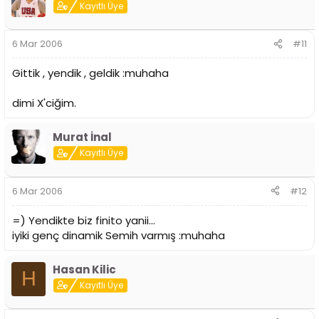
Kayıtlı Üye
6 Mar 2006
#11
Gittik , yendik , geldik :muhaha
dimi X'ciğim.
Murat İnal
Kayıtlı Üye
6 Mar 2006
#12
=) Yendikte biz finito yanii...
iyiki genç dinamik Semih varmış :muhaha
Hasan Kilic
H
Kayıtlı Üye