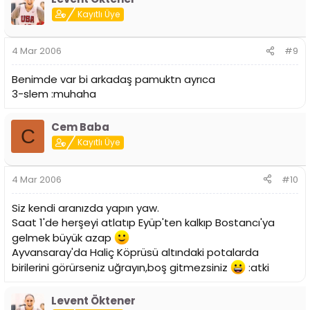
Kayıtlı Üye
4 Mar 2006
#9
Benimde var bi arkadaş pamuktn ayrıca
3-slem :muhaha
Cem Baba
C
Kayıtlı Üye
4 Mar 2006
#10
Siz kendi aranızda yapın yaw.
Saat 1'de herşeyi atlatıp Eyüp'ten kalkıp Bostancı'ya
gelmek büyük azap
Ayvansaray'da Haliç Köprüsü altındaki potalarda
birilerini görürseniz uğrayın,boş gitmezsiniz
:atki
Levent Öktener