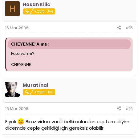
Hasan Kilic
H
Kayıtlı Üye
16 Mar 2006
#15
CHEYENNE' Alıntı:
Foto varmi?
CHEYENNE
Murat İnal
Kayıtlı Üye
16 Mar 2006
#16
E yok
Biraz video vardı belki onlardan capture aliyim
dicemde ceple çekildiği için gereksiz olabilir.