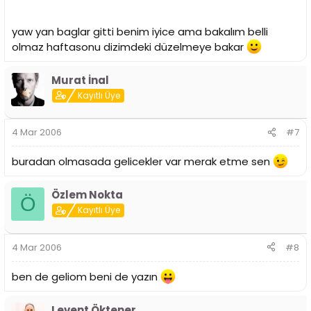
yaw yan baglar gitti benim iyice ama bakalım belli
olmaz haftasonu dizimdeki düzelmeye bakar
Murat İnal
Kayıtlı Üye
4 Mar 2006
#7
buradan olmasada gelicekler var merak etme sen
Özlem Nokta
Ö
Kayıtlı Üye
4 Mar 2006
#8
ben de geliom beni de yazın
Levent Öktener