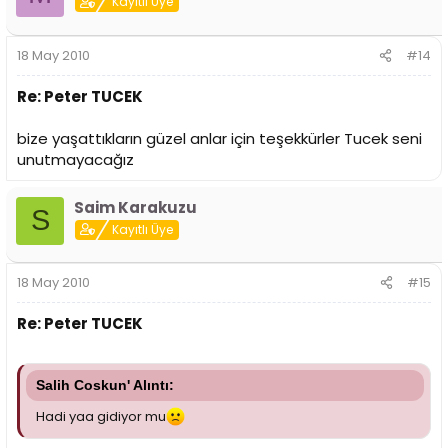
Kayıtlı Üye
18 May 2010
#14
Re: Peter TUCEK
bize yaşattıkların güzel anlar için teşekkürler Tucek seni
unutmayacağız
Saim Karakuzu
S
Kayıtlı Üye
18 May 2010
#15
Re: Peter TUCEK
Salih Coskun' Alıntı:
Hadi yaa gidiyor mu