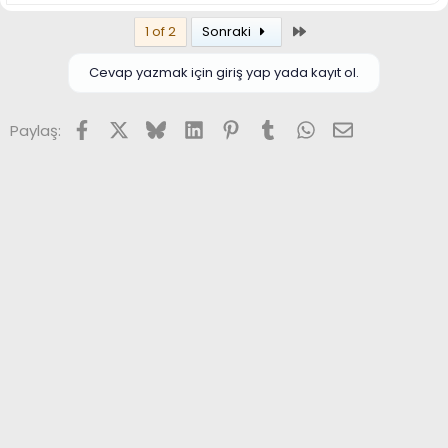
Son
1 of 2
Sonraki
Cevap yazmak için giriş yap yada kayıt ol.
Facebook
X (Twitter)
Bluesky
LinkedIn
Pinterest
Tumblr
WhatsApp
E-posta
Paylaş: