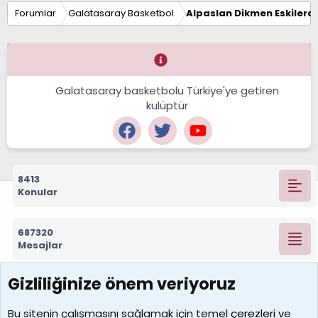
Forumlar
Galatasaray Basketbol
Alpaslan Dikmen Eskilerd
Galatasaray basketbolu Türkiye'ye getiren
kulüptür
8413
Konular
687320
Mesajlar
Gizliliğinize önem veriyoruz
7390
Kullanıcılar
Bu sitenin çalışmasını sağlamak için temel
çerezleri
ve