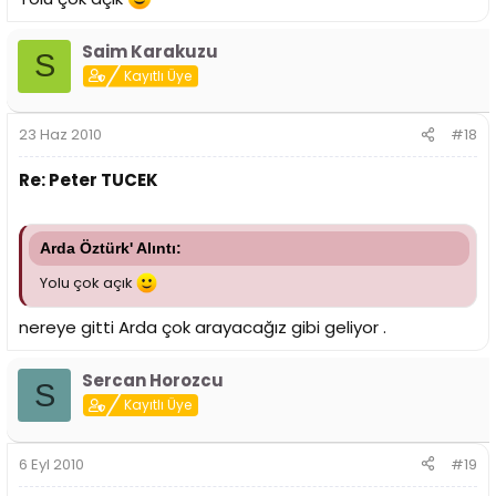
Saim Karakuzu
S
Kayıtlı Üye
23 Haz 2010
#18
Re: Peter TUCEK
Arda Öztürk' Alıntı:
Yolu çok açık
nereye gitti Arda çok arayacağız gibi geliyor .
Sercan Horozcu
S
Kayıtlı Üye
6 Eyl 2010
#19