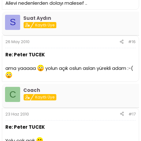
Ailevi nedenlerden dolayı malesef ..
Suat Aydın
S
Kayıtlı Üye
26 May 2010
#16
Re: Peter TUCEK
ama yaaaaa
yolun açık oslun aslan yürekli adam :-(
Coach
C
Kayıtlı Üye
23 Haz 2010
#17
Re: Peter TUCEK
Yolu çok açık