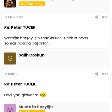
Kayıtlı Üye
14 May 2010
#12
Re: Peter TUCEK
yaptığın herşey için teşekkürler Tucek,bundan
sonrasında da başarılar...
Salih Coskun
S
15 May 2010
#13
Re: Peter TUCEK
Hadi yaa gidiyor mu
Mustafa Hasyiğit
M