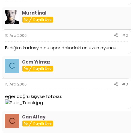
i
Murat İnal
Kayıtlı Üye
15 Ara 2006
#2
Bildiğim kadarıyla bu spor dalındaki en uzun oyuncu.
Cem Yılmaz
C
Kayıtlı Üye
15 Ara 2006
#3
eğer doğru kişiyse fotosu;
Can Altay
C
Kayıtlı Üye