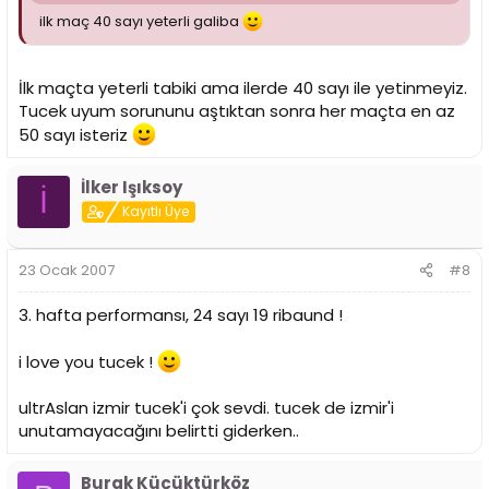
ilk maç 40 sayı yeterli galiba
İlk maçta yeterli tabiki ama ilerde 40 sayı ile yetinmeyiz.
Tucek uyum sorununu aştıktan sonra her maçta en az
50 sayı isteriz
İlker Işıksoy
İ
Kayıtlı Üye
23 Ocak 2007
#8
3. hafta performansı, 24 sayı 19 ribaund !
i love you tucek !
ultrAslan izmir tucek'i çok sevdi. tucek de izmir'i
unutamayacağını belirtti giderken..
Burak Küçüktürköz