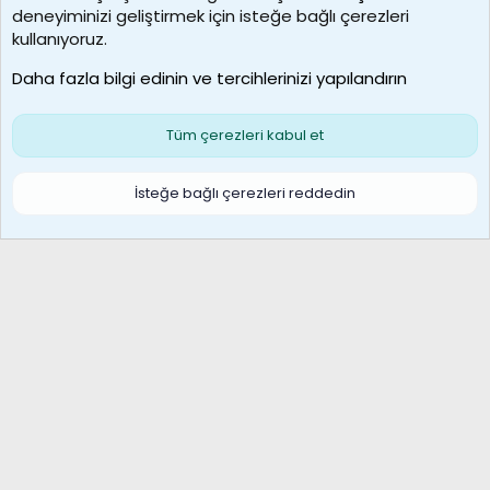
deneyiminizi geliştirmek için isteğe bağlı çerezleri
MosesBrownHayranı
kullanıyoruz.
Son üye
Daha fazla bilgi edinin ve tercihlerinizi yapılandırın
Bize ulaşın
Şartlar ve kurallar
Gizlilik politikası
Çerezler
Yardım
Ana sayfa
R
Tüm çerezleri kabul et
S
S
Galatasaray Basketbol | GS Basket Taraftar Platformu
İsteğe bağlı çerezleri reddedin
®
Community platform by XenForo
© 2010-2026 XenForo Ltd.
XenForo Türkçe 🇹🇷 Destek Forumu –
XenWp.Com