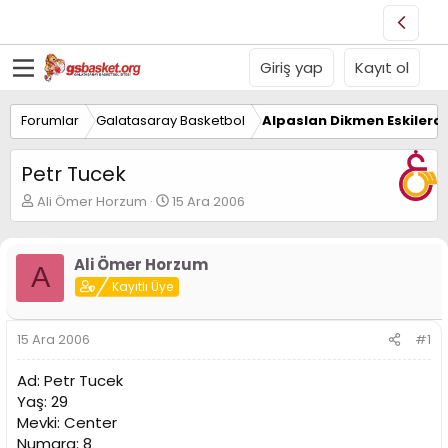
Giriş yap
Kayıt ol
Forumlar
Galatasaray Basketbol
Alpaslan Dikmen Eskilerd
Petr Tucek
K
B
Ali Ömer Horzum
15 Ara 2006
o
a
n
ş
u
l
Ali Ömer Horzum
A
y
a
Kayıtlı Üye
u
n
B
g
a
ı
15 Ara 2006
#1
ş
ç
l
t
Ad: Petr Tucek
a
a
t
r
Yaş: 29
a
i
Mevki: Center
n
h
Numara: 8