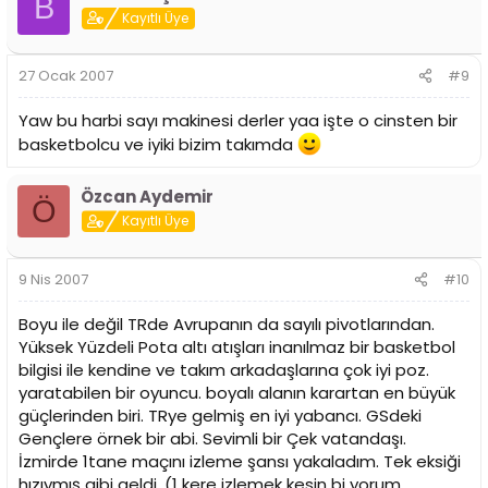
B
Kayıtlı Üye
27 Ocak 2007
#9
Yaw bu harbi sayı makinesi derler yaa işte o cinsten bir
basketbolcu ve iyiki bizim takımda
Özcan Aydemir
Ö
Kayıtlı Üye
9 Nis 2007
#10
Boyu ile değil TRde Avrupanın da sayılı pivotlarından.
Yüksek Yüzdeli Pota altı atışları inanılmaz bir basketbol
bilgisi ile kendine ve takım arkadaşlarına çok iyi poz.
yaratabilen bir oyuncu. boyalı alanın karartan en büyük
güçlerinden biri. TRye gelmiş en iyi yabancı. GSdeki
Gençlere örnek bir abi. Sevimli bir Çek vatandaşı.
İzmirde 1tane maçını izleme şansı yakaladım. Tek eksiği
hızıymış gibi geldi. (1 kere izlemek kesin bi yorum