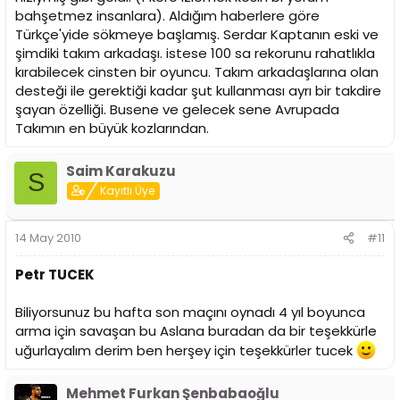
bahşetmez insanlara). Aldığım haberlere göre
Türkçe'yide sökmeye başlamış. Serdar Kaptanın eski ve
şimdiki takım arkadaşı. istese 100 sa rekorunu rahatlıkla
kırabilecek cinsten bir oyuncu. Takım arkadaşlarına olan
desteği ile gerektiği kadar şut kullanması ayrı bir takdire
şayan özelliği. Busene ve gelecek sene Avrupada
Takımın en büyük kozlarından.
Saim Karakuzu
S
Kayıtlı Üye
14 May 2010
#11
Petr TUCEK
Biliyorsunuz bu hafta son maçını oynadı 4 yıl boyunca
arma için savaşan bu Aslana buradan da bir teşekkürle
uğurlayalım derim ben herşey için teşekkürler tucek
Mehmet Furkan Şenbabaoğlu