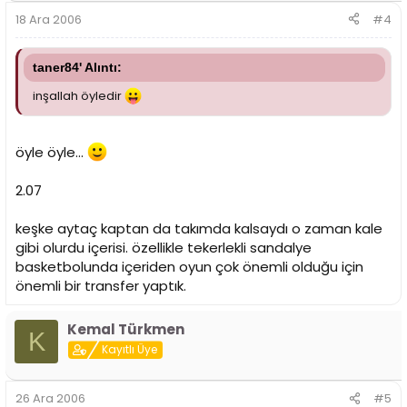
18 Ara 2006
#4
taner84' Alıntı:
inşallah öyledir
öyle öyle...
2.07
keşke aytaç kaptan da takımda kalsaydı o zaman kale
gibi olurdu içerisi. özellikle tekerlekli sandalye
basketbolunda içeriden oyun çok önemli olduğu için
önemli bir transfer yaptık.
Kemal Türkmen
K
Kayıtlı Üye
26 Ara 2006
#5