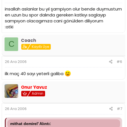
insallah aslanlar bu yıl şampiyon olur bende duymustum
en uzun bu spor dalında gereken katkıyı saglayıp
sampıyon olacagımıza cani gönülden diliyorum
:atki
Coach
C
Kayıtlı Üye
26 Ara 2006
#6
ilk maç 40 sayı yeterli galiba
Onur Yavuz
Admin
26 Ara 2006
#7
mithat demirel' Alıntı: