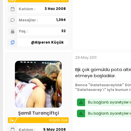
3 Haz 2008
Katılım
1,394
Mesajlar
32
Yaş
@
Alperen Küçük
29 May 2011
Bjk çok gömüldü pota altın
etmeye başladılar.
Bence "Galatasaraylılık" Din
"Galatasaray'ı" işte bunun 
Bu bağlantı ziyaretçiler 
Şamil Turançiftçi
Bu bağlantı ziyaretçiler 
Kayıtlı Üye
5 May 2008
Katılım