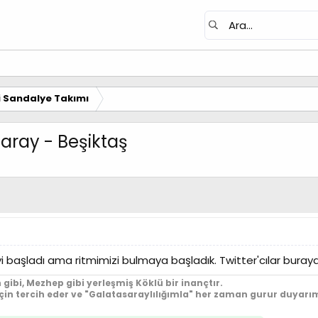
i Sandalye Takımı
saray - Beşiktaş
yi başladı ama ritmimizi bulmaya başladık. Twitter'cılar bur
 gibi, Mezhep gibi yerleşmiş Köklü bir inançtır.
için tercih eder ve "Galatasaraylılığımla" her zaman gurur duyarım