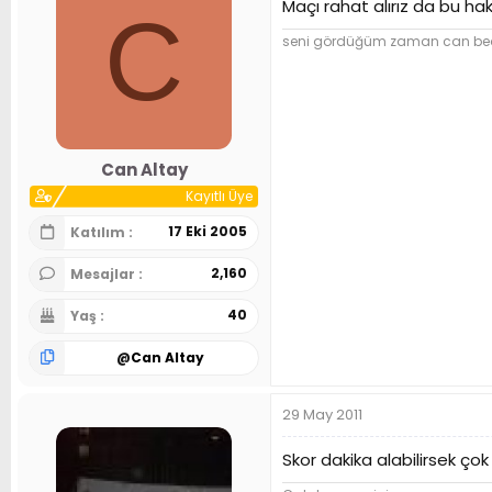
Maçı rahat alırız da bu h
C
seni gördüğüm zaman can beden
Can Altay
Kayıtlı Üye
17 Eki 2005
Katılım
2,160
Mesajlar
40
Yaş
@
Can Altay
29 May 2011
Skor dakika alabilirsek çok i