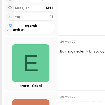
3,981
Mesajlar
41
Yaş
@
Şamil
Turançiftçi
29 May 2011
Bu maç neden Kıbrısta oy
E
Emre Türkel
29 May 2011