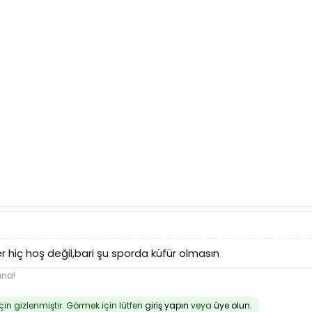
r hiç hoş değil,bari şu sporda küfür olmasın
una!
için gizlenmiştir. Görmek için lütfen
giriş yapın
veya
üye olun
.