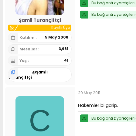
Bu bağlantı ziyaretçiler 
n
h
i
Bu bağlantı ziyaretçiler 
Şamil Turançiftçi
Kayıtlı Üye
5 May 2008
Katılım
3,981
Mesajlar
41
Yaş
@
Şamil
Turançiftçi
29 May 2011
Hakemler bi garip.
C
Bu bağlantı ziyaretçiler 