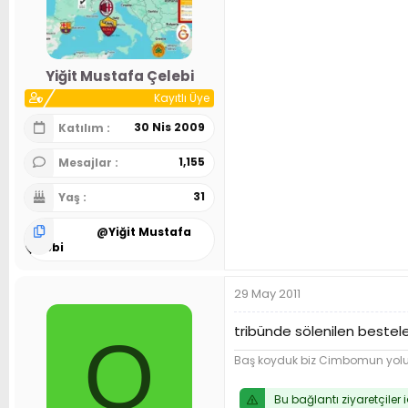
Yiğit Mustafa Çelebi
Kayıtlı Üye
30 Nis 2009
Katılım
1,155
Mesajlar
31
Yaş
@
Yiğit Mustafa
Çelebi
29 May 2011
tribünde sölenilen bestele
O
Baş koyduk biz Cimbomun yol
Bu bağlantı ziyaretçiler 