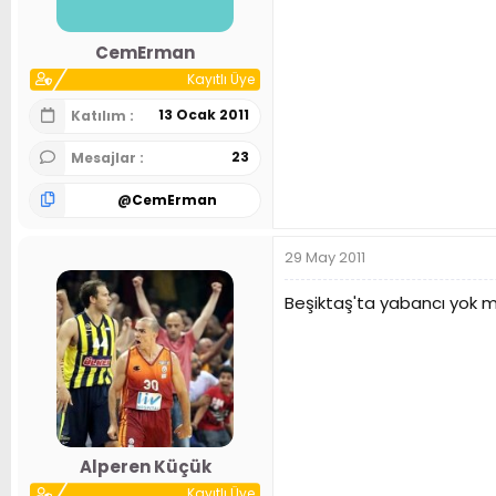
CemErman
Kayıtlı Üye
13 Ocak 2011
Katılım
23
Mesajlar
@
CemErman
29 May 2011
Beşiktaş'ta yabancı yok 
Alperen Küçük
Kayıtlı Üye