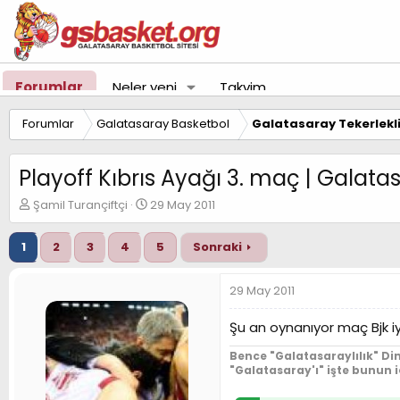
Forumlar
Neler yeni
Takvim
Forumlar
Galatasaray Basketbol
Galatasaray Tekerlekl
Playoff Kıbrıs Ayağı 3. maç | Galata
K
B
Şamil Turançiftçi
29 May 2011
o
a
n
ş
1
2
3
4
5
Sonraki
u
l
y
a
u
n
29 May 2011
B
g
a
ı
Şu an oynanıyor maç Bjk i
ş
ç
l
t
Bence "Galatasaraylılık" Din
a
a
"Galatasaray'ı" işte bunun 
t
r
a
i