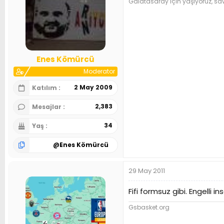
Galatasaray için yaşıyoruz, sa
Enes Kömürcü
Moderator
2 May 2009
Katılım
2,383
Mesajlar
34
Yaş
@
Enes Kömürcü
29 May 2011
Fifi formsuz gibi. Engelli i
Gsbasket.org