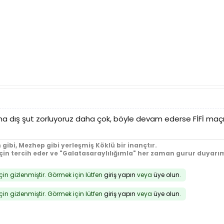
a dış şut zorluyoruz daha çok, böyle devam ederse FİFİ maçın 
 gibi, Mezhep gibi yerleşmiş Köklü bir inançtır.
için tercih eder ve "Galatasaraylılığımla" her zaman gurur duyarım
için gizlenmiştir. Görmek için lütfen
giriş yapın
veya
üye olun
.
için gizlenmiştir. Görmek için lütfen
giriş yapın
veya
üye olun
.