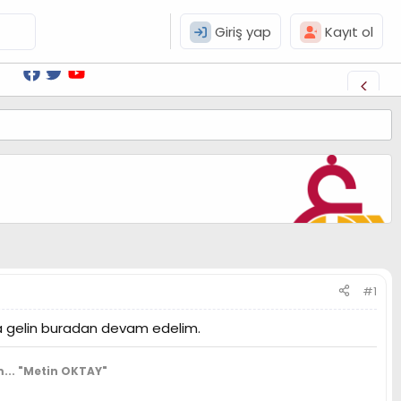
Giriş yap
Kayıt ol
#1
aya gelin buradan devam edelim.
...
"Metin OKTAY"