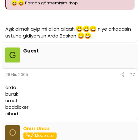
Pardon görmemişim. :kop
Aşık olmak ayip mi allah allaah
niye arkadasin
ustune gidiyorsun Arda Baskan
Guest
G
28 Nis 2005
#7
arda
burak
umut
boddicker
cihad
Onur Uncu
O
Moderator