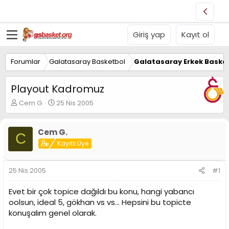
Giriş yap
Kayıt ol
Forumlar
Galatasaray Basketbol
Galatasaray Erkek Basket
Playout Kadromuz
K
B
Cem G.
25 Nis 2005
o
a
n
ş
u
l
Cem G.
C
y
a
Kayıtlı Üye
u
n
B
g
a
ı
25 Nis 2005
#1
ş
ç
l
t
Evet bir çok topice dağıldı bu konu, hangi yabancı
a
a
oolsun, ideal 5, gökhan vs vs... Hepsini bu topicte
t
r
konuşalım genel olarak.
a
i
n
h