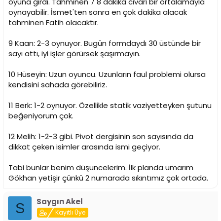
oyuna girdi. Tahminen 7 8 dakika civarı bir ortalamayla
oynayabilir. İsmet'ten sonra en çok dakika alacak
tahminen Fatih olacaktır.
9 Kaan: 2-3 oynuyor. Bugün formdaydı 30 üstünde bir
sayı attı, iyi işler görürsek şaşırmayın.
10 Hüseyin: Uzun oyuncu. Uzunların faul problemi olursa
kendisini sahada görebiliriz.
11 Berk: 1-2 oynuyor. Özellikle statik vaziyetteyken şutunu
beğeniyorum çok.
12 Melih: 1-2-3 gibi. Pivot dergisinin son sayısında da
dikkat çeken isimler arasında ismi geçiyor.
Tabi bunlar benim düşüncelerim. İlk planda umarım
Gökhan yetişir çünkü 2 numarada sıkıntımız çok ortada.
Saygın Akel
S
Kayıtlı Üye