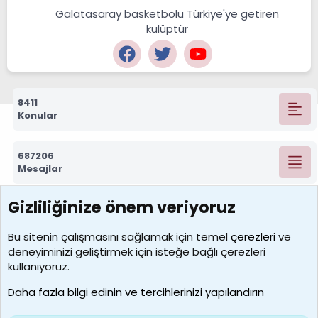
Galatasaray basketbolu Türkiye'ye getiren
kulüptür
8411
Konular
687206
Mesajlar
Gizliliğinize önem veriyoruz
7388
Kullanıcılar
Bu sitenin çalışmasını sağlamak için temel
çerezleri
ve
deneyiminizi geliştirmek için isteğe bağlı çerezleri
borabekirogluu
kullanıyoruz.
Son üye
Daha fazla bilgi edinin ve tercihlerinizi yapılandırın
Bize ulaşın
Şartlar ve kurallar
Gizlilik politikası