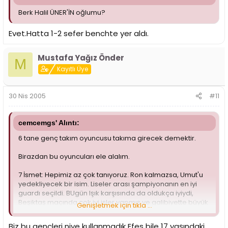
Berk Halil ÜNER'İN oğlumu?
Evet.Hatta 1-2 sefer benchte yer aldı.
Mustafa Yağız Önder
M
Kayıtlı Üye
30 Nis 2005
#11
cemcemgs' Alıntı:
6 tane genç takım oyuncusu takıma girecek demektir.
Birazdan bu oyuncuları ele alalım.
7 İsmet: Hepimiz az çok tanıyoruz. Ron kalmazsa, Umut'u
yedekliyecek bir isim. Liseler arası şampiyonanın en iyi
guardı seçildi. BUgün Işık karşısında da oldukça iyiydi,
Beşiktaş maçında çok iyi işler yapmış ve galibiyette büyük
Genişletmek için tıkla ...
rol oynamış. Gençler içinde belki de en çok süre alacak
isim. Benim büyük beklentilerim var.
Biz bu gençleri niye kullanmadık Efes bile 17 yaşındaki