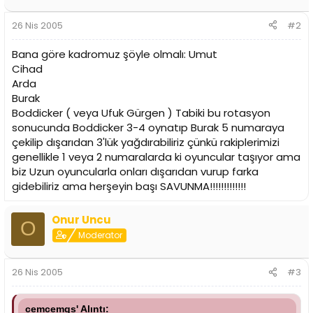
26 Nis 2005
#2
Bana göre kadromuz şöyle olmalı: Umut
Cihad
Arda
Burak
Boddicker ( veya Ufuk Gürgen ) Tabiki bu rotasyon
sonucunda Boddicker 3-4 oynatıp Burak 5 numaraya
çekilip dışarıdan 3'lük yağdırabiliriz çünkü rakiplerimizi
genellikle 1 veya 2 numaralarda ki oyuncular taşıyor ama
biz Uzun oyuncularla onları dışarıdan vurup farka
gidebiliriz ama herşeyin başı SAVUNMA!!!!!!!!!!!!!
Onur Uncu
O
Moderator
26 Nis 2005
#3
cemcemgs' Alıntı: