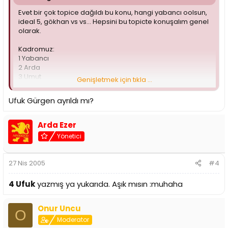
Evet bir çok topice dağıldı bu konu, hangi yabancı oolsun,
ideal 5, gökhan vs vs... Hepsini bu topicte konuşalım genel
olarak.
Kadromuz:
1 Yabancı
2 Arda
3 Umut
Genişletmek için tıkla ...
4 Ufuk
5 Burak
Ufuk Gürgen ayrıldı mı?
6 Cihad
Mert ve Gökhan inşallah yetişir ama yetişmemeleri
durumunda 6 tane genç takım oyuncusu takıma girecek
Arda Ezer
demektir.
Yönetici
Birazdan bu oyuncuları ele alalım.
27 Nis 2005
#4
7 İsmet: Hepimiz az çok tanıyoruz. Ron kalmazsa, Umut'u
yedekliyecek bir isim. Liseler arası şampiyonanın en iyi
4 Ufuk
yazmış ya yukarıda. Aşık mısın :muhaha
guardı seçildi. BUgün Işık karşısında da oldukça iyiydi,
Beşiktaş maçında çok iyi işler yapmış ve galibiyette büyük
rol oynamış. Gençler içinde belki de en çok süre alacak
Onur Uncu
O
isim. Benim büyük beklentilerim var.
Moderator