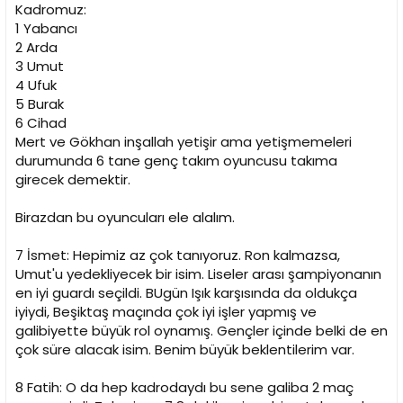
i
Kadromuz:
1 Yabancı
2 Arda
3 Umut
4 Ufuk
5 Burak
6 Cihad
Mert ve Gökhan inşallah yetişir ama yetişmemeleri
durumunda 6 tane genç takım oyuncusu takıma
girecek demektir.
Birazdan bu oyuncuları ele alalım.
7 İsmet: Hepimiz az çok tanıyoruz. Ron kalmazsa,
Umut'u yedekliyecek bir isim. Liseler arası şampiyonanın
en iyi guardı seçildi. BUgün Işık karşısında da oldukça
iyiydi, Beşiktaş maçında çok iyi işler yapmış ve
galibiyette büyük rol oynamış. Gençler içinde belki de en
çok süre alacak isim. Benim büyük beklentilerim var.
8 Fatih: O da hep kadrodaydı bu sene galiba 2 maç