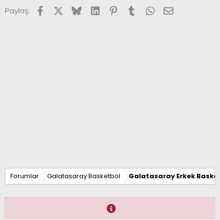
Facebook
X (Twitter)
Bluesky
LinkedIn
Pinterest
Tumblr
WhatsApp
E-posta
Paylaş:
Forumlar
Galatasaray Basketbol
Galatasaray Erkek Basket