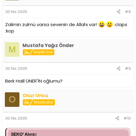
30 Nis 2005
#8
Zalimin zulmü varsa sevenin de Allahı var!
:claps
:kop
Mustafa Yağız Önder
M
Kayıtlı Üye
30 Nis 2005
#9
Berk Halil ÜNER'İN oğlumu?
Onur Uncu
O
Moderator
30 Nis 2005
#10
SEKO' Alıntı: