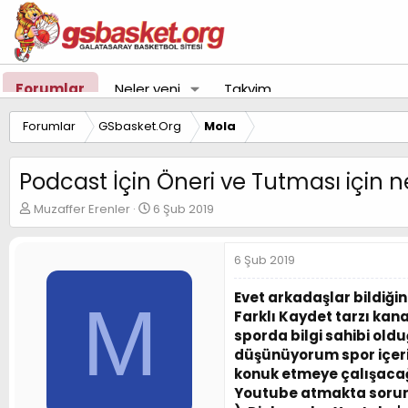
Forumlar
Neler yeni
Takvim
Forumlar
GSbasket.Org
Mola
Podcast İçin Öneri ve Tutması için 
K
B
Muzaffer Erenler
6 Şub 2019
o
a
n
ş
u
l
6 Şub 2019
y
a
u
n
Evet arkadaşlar bildiği
M
B
g
Farklı Kaydet tarzı kan
a
ı
sporda bilgi sahibi o
ş
ç
düşünüyorum spor içeri
l
t
a
a
konuk etmeye çalışacağ
t
r
Youtube atmakta sorun y
a
i