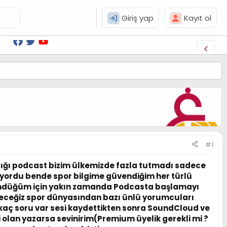
Giriş yap
Kayıt ol
#1
andığı podcast bizim ülkemizde fazla tutmadı sadece
rıyordu bende spor bilgime güvendiğim her türlü
ndüğüm için yakın zamanda Podcasta başlamayı
eceğiz spor dünyasından bazı ünlü yorumcuları
kaç soru var sesi kaydettikten sonra SoundCloud ve
 olan yazarsa sevinirim(Premium üyelik gerekli mi ?