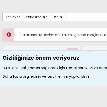
Forumlar
GSbasket.Org
Mola
Galatasaray Basketbol Takımı iç saha maçlarını 
8411
687193
Konular
Mesajlar
Gizliliğinize önem veriyoruz
Çerezler
Bu sitenin çalışmasını sağlamak için temel
çerezleri
ve deney
Daha fazla bilgi edinin ve tercihlerinizi yapılandırın
Galatasaray Basketbol | GS Basket Taraftar Platformu