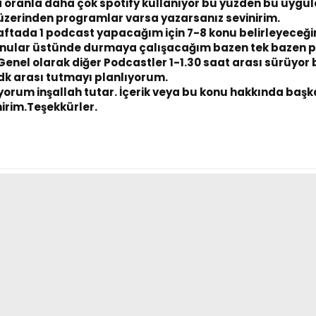
'a oranla daha çok spotify kullanıyor bu yüzden bu uyg
c üzerinden programlar varsa yazarsanız sevinirim.
aftada 1 podcast yapacağım için 7-8 konu belirleyeceğ
onular üstünde durmaya çalışacağım bazen tek bazen 
nel olarak diğer Podcastler 1-1.30 saat arası sürüyor 
dk arası tutmayı planlıyorum.
yorum inşallah tutar. İçerik veya bu konu hakkında başka 
irim.Teşekkürler.