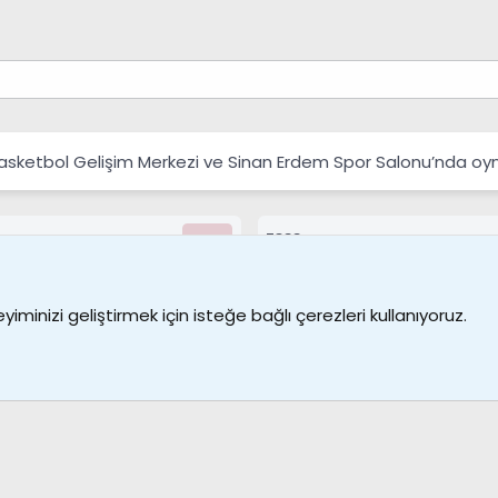
Basketbol Gelişim Merkezi ve Sinan Erdem Spor Salonu’nda oy
7388
Kullanıcılar
Bize ulaşın
Şartl
iminizi geliştirmek için isteğe bağlı çerezleri kullanıyoruz.