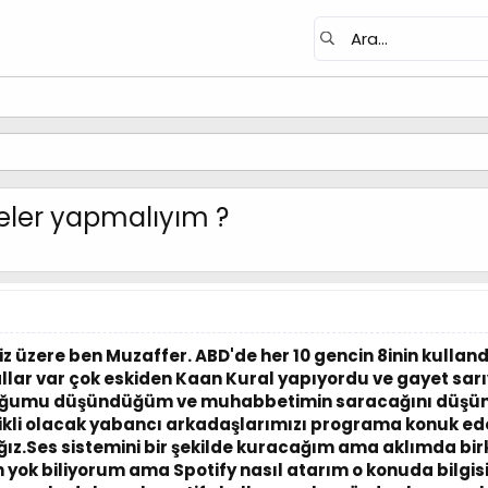
neler yapmalıyım ?
niz üzere ben Muzaffer. ABD'de her 10 gencin 8inin kull
allar var çok eskiden Kaan Kural yapıyordu ve gayet sa
lduğumu düşündüğüm ve muhabbetimin saracağını düşü
kli olacak yabancı arkadaşlarımızı programa konuk ed
ız.Ses sistemini bir şekilde kuracağım ama aklımda bir
ok biliyorum ama Spotify nasıl atarım o konuda bilgisi