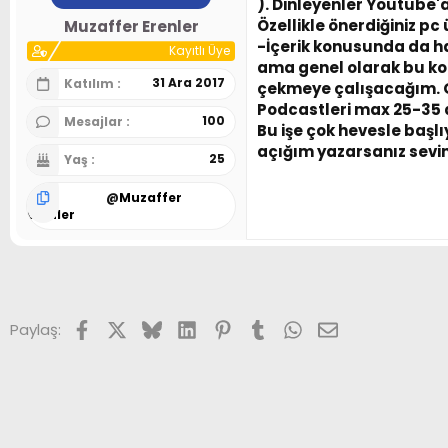
). Dinleyenler Youtube
n
h
Özellikle önerdiğiniz p
Muzaffer Erenler
i
-İçerik konusunda da h
Kayıtlı Üye
ama genel olarak bu k
31 Ara 2017
Katılım
çekmeye çalışacağım. Ge
Podcastleri max 25-35 
100
Mesajlar
Bu işe çok hevesle başlı
açığım yazarsanız sevin
25
Yaş
@
Muzaffer
Erenler
Facebook
X (Twitter)
Bluesky
LinkedIn
Pinterest
Tumblr
WhatsApp
E-posta
Paylaş: