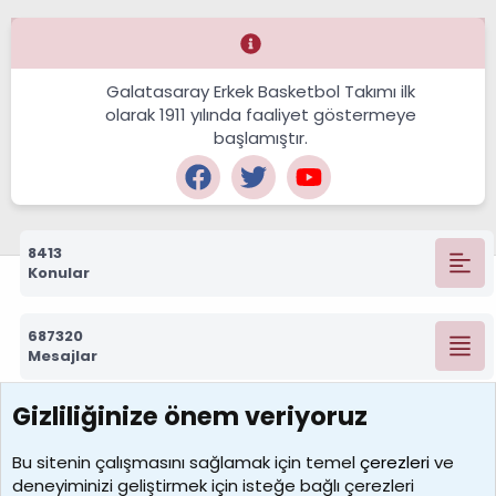
Galatasaray Erkek Basketbol Takımı ilk
olarak 1911 yılında faaliyet göstermeye
başlamıştır.
8413
Konular
687320
Mesajlar
Gizliliğinize önem veriyoruz
7390
Kullanıcılar
Bu sitenin çalışmasını sağlamak için temel
çerezleri
ve
deneyiminizi geliştirmek için isteğe bağlı çerezleri