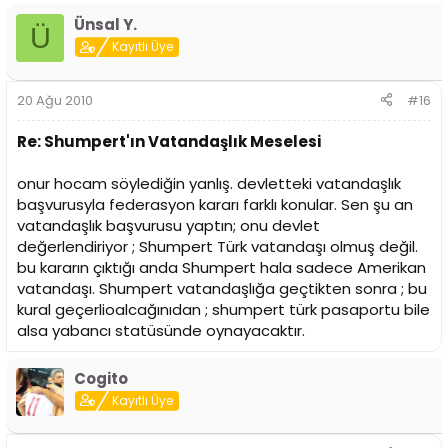
Ünsal Y.
Ü
Kayıtlı Üye
20 Ağu 2010
#16
Re: Shumpert'ın Vatandaşlık Meselesi
onur hocam söylediğin yanlış. devletteki vatandaşlık
başvurusyla federasyon kararı farklı konular. Sen şu an
vatandaşlık başvurusu yaptın; onu devlet
değerlendiriyor ; Shumpert Türk vatandaşı olmuş değil.
bu kararın çıktığı anda Shumpert hala sadece Amerikan
vatandaşı. Shumpert vatandaşlığa geçtikten sonra ; bu
kural geçerlioalcağınıdan ; shumpert türk pasaportu bile
alsa yabancı statüsünde oynayacaktır.
Cogito
Kayıtlı Üye