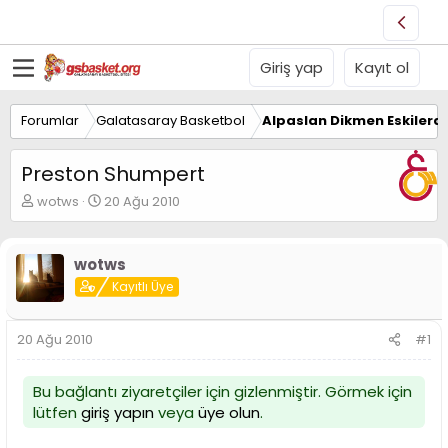
Giriş yap
Kayıt ol
Forumlar
Galatasaray Basketbol
Alpaslan Dikmen Eskilerd
Preston Shumpert
K
B
wotws
20 Ağu 2010
o
a
n
ş
u
l
wotws
y
a
Kayıtlı Üye
u
n
B
g
a
ı
20 Ağu 2010
#1
ş
ç
l
t
a
a
Bu bağlantı ziyaretçiler için gizlenmiştir. Görmek için
t
r
lütfen
giriş yapın
veya
üye olun
.
a
i
n
h