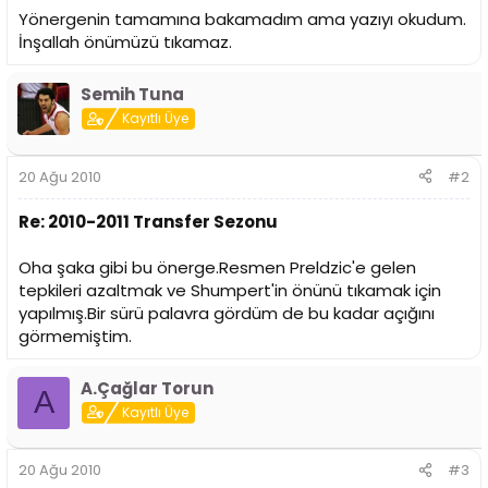
i
Yönergenin tamamına bakamadım ama yazıyı okudum.
İnşallah önümüzü tıkamaz.
Semih Tuna
Kayıtlı Üye
20 Ağu 2010
#2
Re: 2010-2011 Transfer Sezonu
Oha şaka gibi bu önerge.Resmen Preldzic'e gelen
tepkileri azaltmak ve Shumpert'in önünü tıkamak için
yapılmış.Bir sürü palavra gördüm de bu kadar açığını
görmemiştim.
A.Çağlar Torun
A
Kayıtlı Üye
20 Ağu 2010
#3