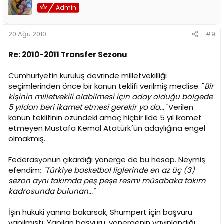
Admin
20 Ağu 2010
#9
Re: 2010-2011 Transfer Sezonu
Cumhuriyetin kuruluş devrinde milletvekilliği
seçimlerinden önce bir kanun teklifi verilmiş meclise. "
Bir
kişinin milletvekili olabilmesi için aday olduğu bölgede
5 yıldan beri ikamet etmesi gerekir ya da..."
Verilen
kanun teklifinin özündeki amaç hiçbir ilde 5 yıl ikamet
etmeyen Mustafa Kemal Atatürk´ün adaylığına engel
olmakmış.
Federasyonun çıkardığı yönerge de bu hesap. Neymiş
efendim;
"Türkiye basketbol liglerinde en az üç (3)
sezon aynı takımda peş peşe resmi müsabaka takım
kadrosunda bulunan..."
İşin hukuki yanına bakarsak, Shumpert için başvuru
yapılmıştı. Yapılan başvuru, yönergenin yayınlandığı