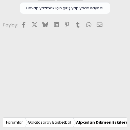
Cevap yazmak için giriş yap yada kayıt ol.
Facebook
X (Twitter)
Bluesky
LinkedIn
Pinterest
Tumblr
WhatsApp
E-posta
Paylaş:
Forumlar
Galatasaray Basketbol
Alpaslan Dikmen Eskilerd