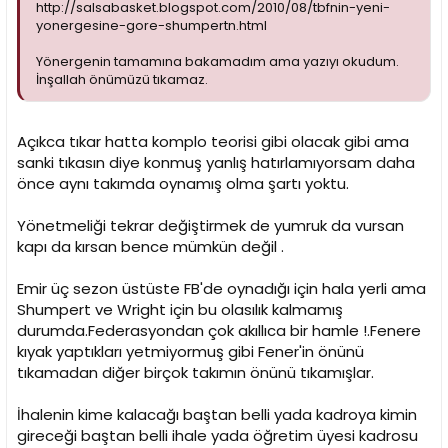
http://salsabasket.blogspot.com/2010/08/tbfnin-yeni-
yonergesine-gore-shumpertn.html
Yönergenin tamamına bakamadım ama yazıyı okudum.
İnşallah önümüzü tıkamaz.
Açıkca tıkar hatta komplo teorisi gibi olacak gibi ama
sanki tıkasın diye konmuş yanlış hatırlamıyorsam daha
önce aynı takımda oynamış olma şartı yoktu.
Yönetmeliği tekrar değiştirmek de yumruk da vursan
kapı da kırsan bence mümkün değil .
Emir üç sezon üstüste FB'de oynadığı için hala yerli ama
Shumpert ve Wright için bu olasılık kalmamış
durumda.Federasyondan çok akıllıca bir hamle !.Fenere
kıyak yaptıkları yetmiyormuş gibi Fener'in önünü
tıkamadan diğer birçok takımın önünü tıkamışlar.
İhalenin kime kalacağı baştan belli yada kadroya kimin
gireceği baştan belli ihale yada öğretim üyesi kadrosu