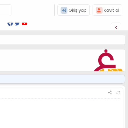
Giriş yap
Kayıt ol
#1