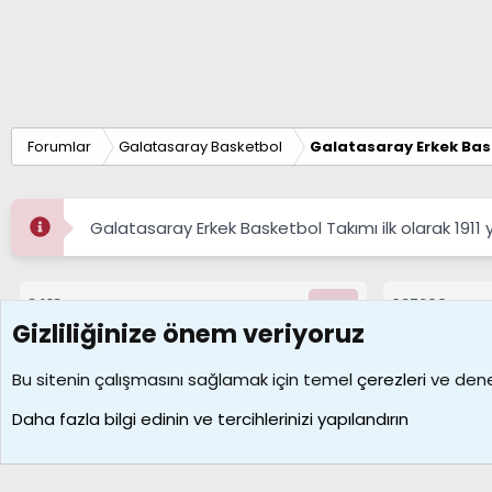
Forumlar
Galatasaray Basketbol
Galatasaray Erkek Bas
Galatasaray Erkek Basketbol Takımı ilk olarak 1911 
8413
687296
Konular
Mesajlar
Gizliliğinize önem veriyoruz
Çerezler
Bu sitenin çalışmasını sağlamak için temel
çerezleri
ve deney
Daha fazla bilgi edinin ve tercihlerinizi yapılandırın
Galatasaray Basketbol | GS Basket Taraftar Platformu