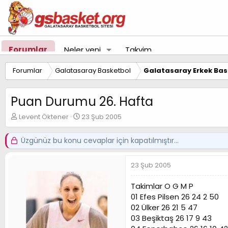
Forumlar
Neler yeni
Takvim
Forumlar
Galatasaray Basketbol
Galatasaray Erkek Bas
Puan Durumu 26. Hafta
K
B
Levent Öktener
23 Şub 2005
o
a
n
ş
Üzgünüz bu konu cevaplar için kapatılmıştır...
u
l
y
a
u
n
23 Şub 2005
B
g
a
ı
Takimlar O G M P
ş
ç
01 Efes Pilsen 26 24 2 50
l
t
02 Ülker 26 21 5 47
a
a
t
r
03 Beşiktaş 26 17 9 43
a
i