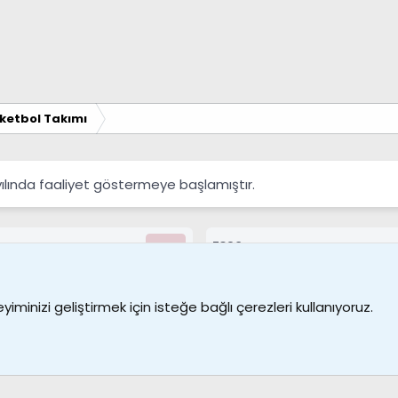
ketbol Takımı
yılında faaliyet göstermeye başlamıştır.
7390
Kullanıcılar
Bize ulaşın
Şartl
iminizi geliştirmek için isteğe bağlı çerezleri kullanıyoruz.