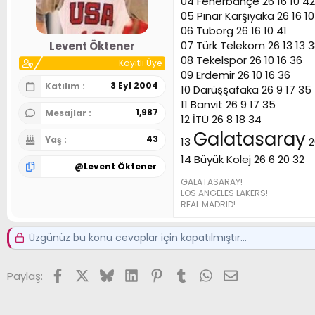
04 Fenerbahçe 26 16 10 42
n
h
05 Pınar Karşıyaka 26 16 10
i
06 Tuborg 26 16 10 41
07 Türk Telekom 26 13 13 
Levent Öktener
08 Tekelspor 26 10 16 36
Kayıtlı Üye
09 Erdemir 26 10 16 36
3 Eyl 2004
Katılım
10 Darüşşafaka 26 9 17 35
11 Banvit 26 9 17 35
1,987
Mesajlar
12 İTÜ 26 8 18 34
Galatasaray
43
Yaş
13
2
14 Büyük Kolej 26 6 20 32
@
Levent Öktener
GALATASARAY!
LOS ANGELES LAKERS!
REAL MADRID!
Üzgünüz bu konu cevaplar için kapatılmıştır...
Facebook
X (Twitter)
Bluesky
LinkedIn
Pinterest
Tumblr
WhatsApp
E-posta
Paylaş: