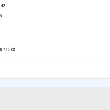
 42
38
6 7 19 33