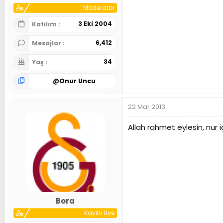
Moderator
3 Eki 2004
Katılım
6,412
Mesajlar
34
Yaş
@
Onur Uncu
22 Mar 2013
Allah rahmet eylesin, nur i
Bora
Kayıtlı Üye