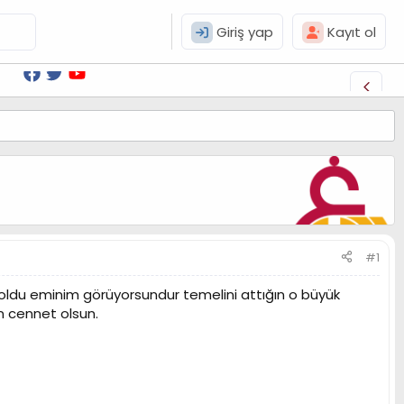
Giriş yap
Kayıt ol
#1
r oldu eminim görüyorsundur temelini attığın o büyük
 cennet olsun.