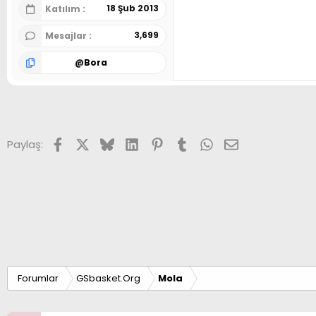
18 Şub 2013
Katılım
3,699
Mesajlar
@
Bora
Facebook
X (Twitter)
Bluesky
LinkedIn
Pinterest
Tumblr
WhatsApp
E-posta
Paylaş:
Forumlar
GSbasket.Org
Mola