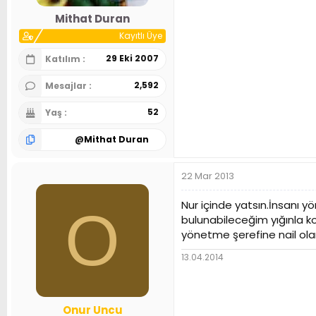
n
h
Mithat Duran
i
Kayıtlı Üye
29 Eki 2007
Katılım
2,592
Mesajlar
52
Yaş
@
Mithat Duran
22 Mar 2013
Nur içinde yatsın.İnsanı 
O
bulunabileceğim yığınla k
yönetme şerefine nail ola
13.04.2014
Onur Uncu