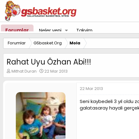
Forumlar
Neler yeni
Takvim
Forumlar
GSbasket.Org
Mola
Rahat Uyu Özhan Abi!!!
K
B
Mithat Duran
22 Mar 2013
o
a
n
ş
u
l
22 Mar 2013
y
a
u
n
Seni kaybedeli 3 yıl oldu 
B
g
galatasaray hayali gerçe
a
ı
ş
ç
l
t
a
a
t
r
a
i