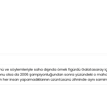
yönü ve söylemleriyle saha dışında örnek figürdü Galatasaray
onu olsa da 2006 şampiyonluğundan sonra yüzündeki o mahcubi
n her insan yapamadıklarının üzüntüsünü zihninde aynı samim