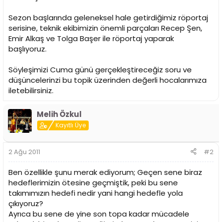
n
h
i
Sezon başlarında geleneksel hale getirdiğimiz röportaj
serisine, teknik ekibimizin önemli parçaları Recep Şen,
Emir Alkaş ve Tolga Başer ile röportaj yaparak
başlıyoruz.
Söyleşimizi Cuma günü gerçekleştireceğiz soru ve
düşüncelerinzi bu topik üzerinden değerli hocalarımıza
iletebilirsiniz.
Melih Özkul
Kayıtlı Üye
2 Ağu 2011
#2
Ben özellikle şunu merak ediyorum; Geçen sene biraz
hedeflerimizin ötesine geçmiştik, peki bu sene
takımımızın hedefi nedir yani hangi hedefle yola
çıkıyoruz?
Ayrıca bu sene de yine son topa kadar mücadele