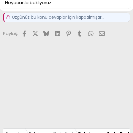
Heyecanla bekliyoruz
Üzgünüz bu konu cevaplar için kapatılmıştır...
Facebook
X (Twitter)
Bluesky
LinkedIn
Pinterest
Tumblr
WhatsApp
E-posta
Paylaş: