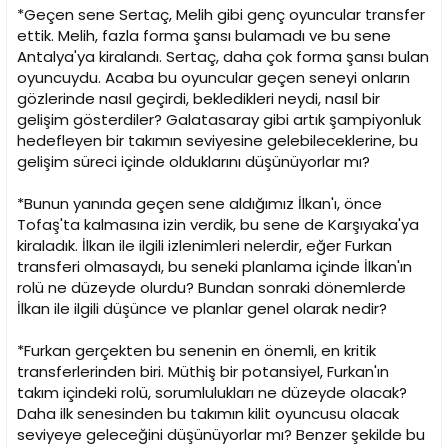
*Geçen sene Sertaç, Melih gibi genç oyuncular transfer
ettik. Melih, fazla forma şansı bulamadı ve bu sene
Antalya'ya kiralandı. Sertaç, daha çok forma şansı bulan
oyuncuydu. Acaba bu oyuncular geçen seneyi onların
gözlerinde nasıl geçirdi, bekledikleri neydi, nasıl bir
gelişim gösterdiler? Galatasaray gibi artık şampiyonluk
hedefleyen bir takımın seviyesine gelebileceklerine, bu
gelişim süreci içinde olduklarını düşünüyorlar mı?
*Bunun yanında geçen sene aldığımız İlkan'ı, önce
Tofaş'ta kalmasına izin verdik, bu sene de Karşıyaka'ya
kiraladık. İlkan ile ilgili izlenimleri nelerdir, eğer Furkan
transferi olmasaydı, bu seneki planlama içinde İlkan'ın
rolü ne düzeyde olurdu? Bundan sonraki dönemlerde
İlkan ile ilgili düşünce ve planlar genel olarak nedir?
*Furkan gerçekten bu senenin en önemli, en kritik
transferlerinden biri. Müthiş bir potansiyel, Furkan'ın
takım içindeki rolü, sorumlulukları ne düzeyde olacak?
Daha ilk senesinden bu takımın kilit oyuncusu olacak
seviyeye geleceğini düşünüyorlar mı? Benzer şekilde bu