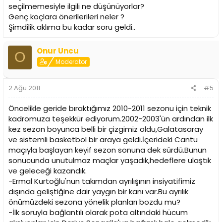
seçilmemesiyle ilgili ne düşünüyorlar?
Genç koçlara önerilerileri neler ?
Şimdilik aklıma bu kadar soru geldi..
Onur Uncu
O
Moderator
2 Ağu 2011
#5
Öncelikle geride bıraktığımız 2010-2011 sezonu için teknik
kadromuza teşekkür ediyorum.2002-2003'ün ardından ilk
kez sezon boyunca belli bir çizgimiz oldu,Galatasaray
ve sistemli basketbol bir araya geldi.İçerideki Cantu
maçıyla başlayan keyif sezon sonuna dek sürdü.Bunun
sonucunda unutulmaz maçlar yaşadık,hedeflere ulaştık
ve geleceği kazandık.
-Ermal Kurtoğlu'nun takımdan ayrılışının insiyatifimiz
dışında geliştiğine dair yaygın bir kanı var.Bu ayrılık
önümüzdeki sezona yönelik planları bozdu mu?
-İlk soruyla bağlantılı olarak pota altındaki hücum