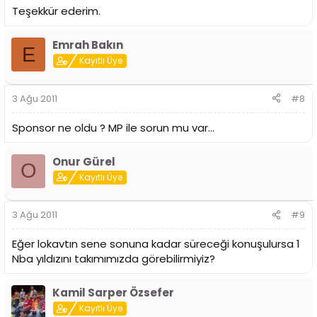
Teşekkür ederim.
Emrah Bakın
E
Kayıtlı Üye
3 Ağu 2011
#8
Sponsor ne oldu ? MP ile sorun mu var...
Onur Gürel
O
Kayıtlı Üye
3 Ağu 2011
#9
Eğer lokavtın sene sonuna kadar süreceği konuşulursa 1
Nba yıldızını takımımızda görebilirmiyiz?
Kamil Sarper Özsefer
Kayıtlı Üye