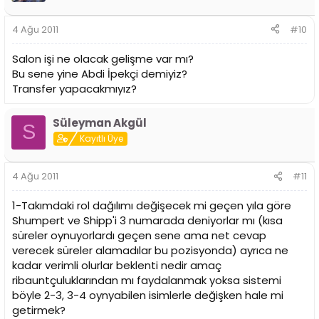
4 Ağu 2011
#10
Salon işi ne olacak gelişme var mı?
Bu sene yine Abdi İpekçi demiyiz?
Transfer yapacakmıyız?
Süleyman Akgül
S
Kayıtlı Üye
4 Ağu 2011
#11
1-Takımdaki rol dağılımı değişecek mi geçen yıla göre
Shumpert ve Shipp'i 3 numarada deniyorlar mı (kısa
süreler oynuyorlardı geçen sene ama net cevap
verecek süreler alamadılar bu pozisyonda) ayrıca ne
kadar verimli olurlar beklenti nedir amaç
ribauntçuluklarından mı faydalanmak yoksa sistemi
böyle 2-3, 3-4 oynyabilen isimlerle değişken hale mi
getirmek?