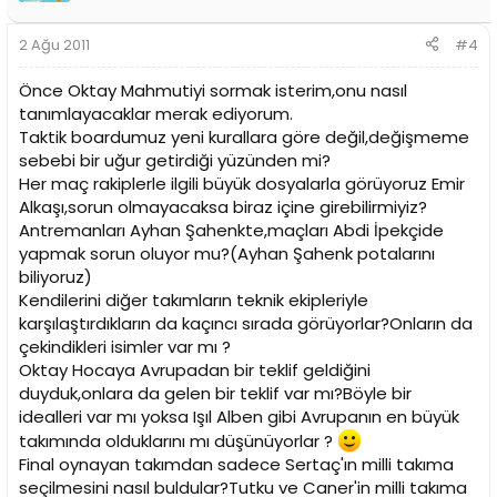
2 Ağu 2011
#4
Önce Oktay Mahmutiyi sormak isterim,onu nasıl
tanımlayacaklar merak ediyorum.
Taktik boardumuz yeni kurallara göre değil,değişmeme
sebebi bir uğur getirdiği yüzünden mi?
Her maç rakiplerle ilgili büyük dosyalarla görüyoruz Emir
Alkaşı,sorun olmayacaksa biraz içine girebilirmiyiz?
Antremanları Ayhan Şahenkte,maçları Abdi İpekçide
yapmak sorun oluyor mu?(Ayhan Şahenk potalarını
biliyoruz)
Kendilerini diğer takımların teknik ekipleriyle
karşılaştırdıkların da kaçıncı sırada görüyorlar?Onların da
çekindikleri isimler var mı ?
Oktay Hocaya Avrupadan bir teklif geldiğini
duyduk,onlara da gelen bir teklif var mı?Böyle bir
idealleri var mı yoksa Işıl Alben gibi Avrupanın en büyük
takımında olduklarını mı düşünüyorlar ?
Final oynayan takımdan sadece Sertaç'ın milli takıma
seçilmesini nasıl buldular?Tutku ve Caner'in milli takıma