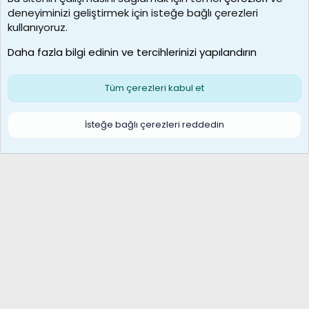
deneyiminizi geliştirmek için isteğe bağlı çerezleri
MosesBrownHayranı
kullanıyoruz.
Son üye
Daha fazla bilgi edinin ve tercihlerinizi yapılandırın
Bize ulaşın
Şartlar ve kurallar
Gizlilik politikası
Çerezler
Yardım
Ana sayfa
R
Tüm çerezleri kabul et
S
S
Galatasaray Basketbol | GS Basket Taraftar Platformu
İsteğe bağlı çerezleri reddedin
®
Community platform by XenForo
© 2010-2026 XenForo Ltd.
XenForo Türkçe 🇹🇷 Destek Forumu –
XenWp.Com