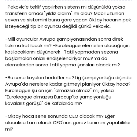
-Pekovic'e teklif yapılırken sistem mi düşünüldü yoksa
transferin amacı "yıldız alalım" mı oldu? Mobil uzunları
seven ve sistemini buna göre yapan Oktay hocanın pek
isteyeceği tip bir oyuncu değildi çünkü Pekovic.
-Milli oyuncular Avrupa şampiyonasından sonra direk
takıma katılacak mı? -Euroleague elemeleri olacağı için
katılacaklarını düşünerek- Tatil yapmadan sezona
başlamaları onları endişelendiriyor mu? Ya da
elemelerden sonra tatil yapma şansları olacak mı?
-Bu sene koyulan hedefler ne? Lig şampiyonluğu dışında
Avrupa'da nerelere kadar gitmeyi planlıyor Oktay hoca?
Euroleague şu an için "olmazsa olmaz" mı, yoksa
"Euroleague olmazsa Eurocup'ta şampiyonluğu
kovalarız görüşü" de kafalarda mı?
-Oktay hoca sene sonunda CEO olacak mı? Eğer
olacaksa tam olarak CEO'nun görev tanımını yapabilirler
mi?