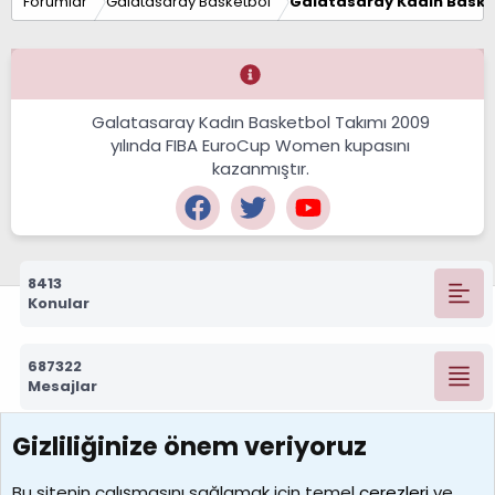
Forumlar
Galatasaray Basketbol
Galatasaray Kadın Baske
Galatasaray Kadın Basketbol Takımı 2009
yılında FIBA EuroCup Women kupasını
kazanmıştır.
8413
Konular
687322
Mesajlar
Gizliliğinize önem veriyoruz
7390
Kullanıcılar
Bu sitenin çalışmasını sağlamak için temel
çerezleri
ve