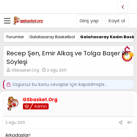
Giriş yap
Kayıt ol
Forumlar
Galatasaray Basketbol
Galatasaray Kadın Baske
Recep Şen, Emir Alkaş ve Tolga Başer ile
Söyleşi
K
B
GSbasket.Org
2 Ağu 2011
o
a
n
ş
Üzgünüz bu konu cevaplar için kapatılmıştır...
u
l
y
a
u
n
GSbasket.Org
B
g
Admin
a
ı
ş
ç
l
t
2 Ağu 2011
#1
a
a
t
r
Arkadaşlar!
a
i