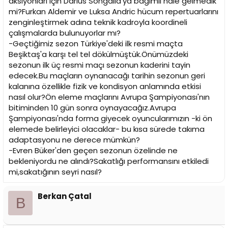
aksiyonları için Darius Songaila'ya bağımlı hale gelmedik
mi?Furkan Aldemir ve Luksa Andric hücum repertuarlarını
zenginleştirmek adına teknik kadroyla koordineli
çalışmalarda bulunuyorlar mı?
-Geçtiğimiz sezon Türkiye'deki ilk resmi maçta
Beşiktaş'a karşı tel tel dökülmüştük.Önümüzdeki
sezonun ilk üç resmi maçı sezonun kaderini tayin
edecek.Bu maçların oynanacağı tarihin sezonun geri
kalanına özellikle fizik ve kondisyon anlamında etkisi
nasıl olur?Ön eleme maçlarını Avrupa Şampiyonası'nın
bitiminden 10 gün sonra oynayacağız.Avrupa
Şampiyonası'nda forma giyecek oyuncularımızın -ki ön
elemede belirleyici olacaklar- bu kısa sürede takıma
adaptasyonu ne derece mümkün?
-Evren Büker'den geçen sezonun özelinde ne
bekleniyordu ne alındı?Sakatlığı performansını etkiledi
mi,sakatığının seyri nasıl?
Berkan Çatal
B