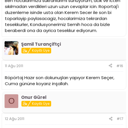
Ben hocalarimiza sukranlarimi sunuyorum, acik ve icten
sıkılmadan verdikleri uzun uzun cevaplar icin. Roportaj'i
duzenleme isinde usta olan Kerem Secer ile son bi
toparlayip paylasacagiz, hocalarimiza tekrardan
tesekkurler, Kondusyonerimiz Semih hoca da bizle
beraberdi ona da ayrica tesekkur ediyorum.
Şamil Turançiftçi
Kayıtlı Üye
11 Ağu 2011
#16
Röpörtaj Hazır son dokunuşları yapıyor Kerem Seçer,
Cuma gününe koyarız inşallah.
Onur Gürel
O
Kayıtlı Üye
12 Ağu 2011
#17