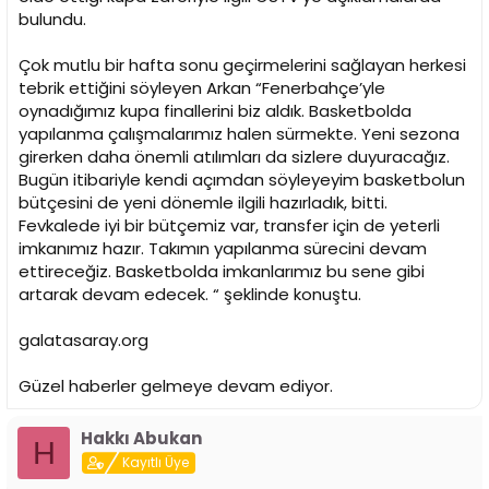
n
h
bulundu.
i
Çok mutlu bir hafta sonu geçirmelerini sağlayan herkesi
tebrik ettiğini söyleyen Arkan “Fenerbahçe’yle
oynadığımız kupa finallerini biz aldık. Basketbolda
yapılanma çalışmalarımız halen sürmekte. Yeni sezona
girerken daha önemli atılımları da sizlere duyuracağız.
Bugün itibariyle kendi açımdan söyleyeyim basketbolun
bütçesini de yeni dönemle ilgili hazırladık, bitti.
Fevkalede iyi bir bütçemiz var, transfer için de yeterli
imkanımız hazır. Takımın yapılanma sürecini devam
ettireceğiz. Basketbolda imkanlarımız bu sene gibi
artarak devam edecek. “ şeklinde konuştu.
galatasaray.org
Güzel haberler gelmeye devam ediyor.
Hakkı Abukan
H
Kayıtlı Üye