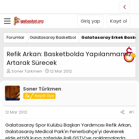
Giriş yap
Kayıt ol
Forumlar
Galatasaray Basketbol
Galatasaray Erkek Basket
Refik Arkan: Basketbolda Yapılanmamız
Artarak Sürecek
K
B
Soner Türkmen
12 Mar 2012
o
a
n
ş
u
l
Soner Türkmen
y
a
Kayıtlı Üye
u
n
B
g
a
ı
12 Mar 2012
#1
ş
ç
l
t
Galatasaray Spor Kulübü Başkan Yardımcısı Refik Arkan,
a
a
Galatasaray Medical Park'ın Fenerbahçe'yi devirerek
t
r
elde ettiği kupa zaferiyle ilgili GSTV’ye açıklamalarda
a
i