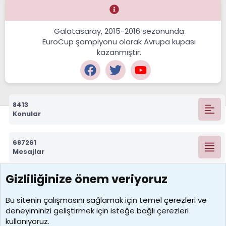
Galatasaray, 2015-2016 sezonunda
EuroCup şampiyonu olarak Avrupa kupası
kazanmıştır.
8413
Konular
687261
Mesajlar
Gizliliğinize önem veriyoruz
7388
Kullanıcılar
Bu sitenin çalışmasını sağlamak için temel
çerezleri
ve
deneyiminizi geliştirmek için isteğe bağlı çerezleri
borabekirogluu
kullanıyoruz.