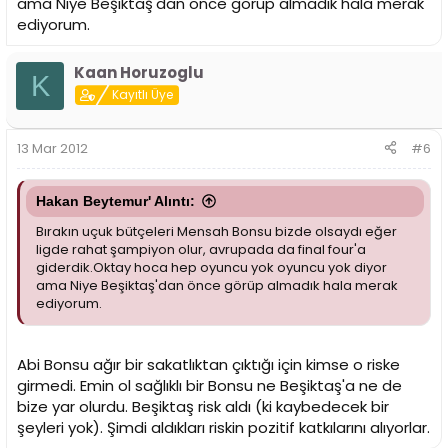
ama Niye Beşiktaş'dan önce görüp almadık hala merak
ediyorum.
Kaan Horuzoglu
K
Kayıtlı Üye
13 Mar 2012
#6
Hakan Beytemur' Alıntı:
Bırakın uçuk bütçeleri Mensah Bonsu bizde olsaydı eğer
ligde rahat şampiyon olur, avrupada da final four'a
giderdik.Oktay hoca hep oyuncu yok oyuncu yok diyor
ama Niye Beşiktaş'dan önce görüp almadık hala merak
ediyorum.
Abi Bonsu ağır bir sakatlıktan çıktığı için kimse o riske
girmedi. Emin ol sağlıklı bir Bonsu ne Beşiktaş'a ne de
bize yar olurdu. Beşiktaş risk aldı (ki kaybedecek bir
şeyleri yok). Şimdi aldıkları riskin pozitif katkılarını alıyorlar.