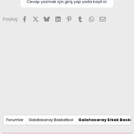
Cevap yazmak için giriş yap yada kayıt ol.
Facebook
X (Twitter)
Bluesky
LinkedIn
Pinterest
Tumblr
WhatsApp
E-posta
Paylaş:
Forumlar
Galatasaray Basketbol
Galatasaray Erkek Basket