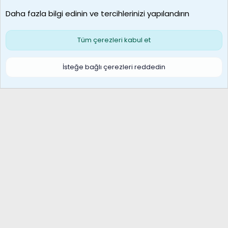
Son üye
Daha fazla bilgi edinin ve tercihlerinizi yapılandırın
Bize ulaşın
Şartlar ve kurallar
Gizlilik politikası
Çerezler
Yardım
Ana sayfa
R
Tüm çerezleri kabul et
S
S
Galatasaray Basketbol | GS Basket Taraftar Platformu
İsteğe bağlı çerezleri reddedin
®
Community platform by XenForo
© 2010-2026 XenForo Ltd.
XenForo Türkçe 🇹🇷 Destek Forumu –
XenWp.Com