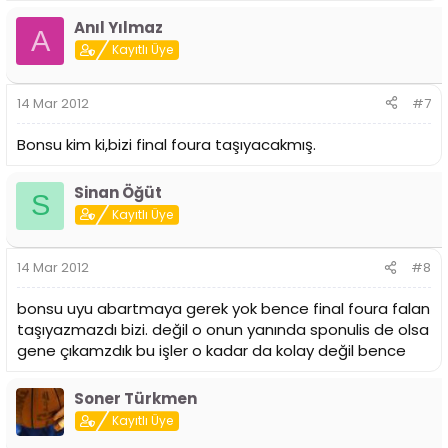
Anıl Yılmaz
A
Kayıtlı Üye
14 Mar 2012
#7
Bonsu kim ki,bizi final foura taşıyacakmış.
Sinan Öğüt
S
Kayıtlı Üye
14 Mar 2012
#8
bonsu uyu abartmaya gerek yok bence final foura falan
taşıyazmazdı bizi. değil o onun yanında sponulis de olsa
gene çıkamzdık bu işler o kadar da kolay değil bence
Soner Türkmen
Kayıtlı Üye