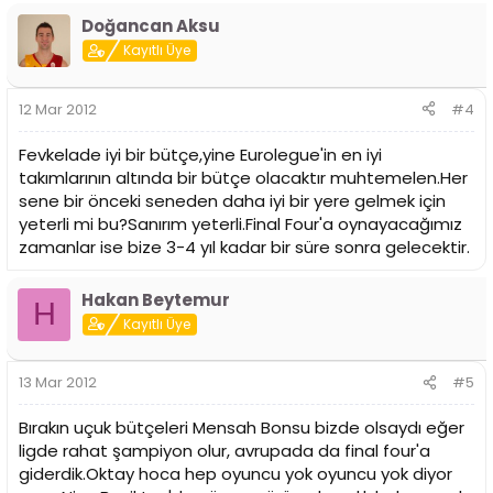
Doğancan Aksu
Kayıtlı Üye
12 Mar 2012
#4
Fevkelade iyi bir bütçe,yine Eurolegue'in en iyi
takımlarının altında bir bütçe olacaktır muhtemelen.Her
sene bir önceki seneden daha iyi bir yere gelmek için
yeterli mi bu?Sanırım yeterli.Final Four'a oynayacağımız
zamanlar ise bize 3-4 yıl kadar bir süre sonra gelecektir.
Hakan Beytemur
H
Kayıtlı Üye
13 Mar 2012
#5
Bırakın uçuk bütçeleri Mensah Bonsu bizde olsaydı eğer
ligde rahat şampiyon olur, avrupada da final four'a
giderdik.Oktay hoca hep oyuncu yok oyuncu yok diyor