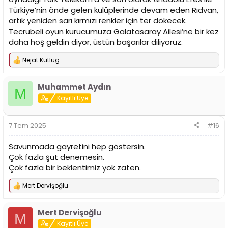
Türkiye’nin önde gelen kulüplerinde devam eden Rıdvan,
artık yeniden sarı kırmızı renkler için ter dökecek.
Tecrübeli oyun kurucumuza Galatasaray Ailesi’ne bir kez
daha hoş geldin diyor, üstün başarılar diliyoruz.
Nejat Kutlug
T
e
p
Muhammet Aydın
k
M
i
Kayıtlı Üye
l
e
r
7 Tem 2025
#16
:
Savunmada gayretini hep göstersin.
Çok fazla şut denemesin.
Çok fazla bir beklentimiz yok zaten.
Mert Dervişoğlu
T
e
p
Mert Dervişoğlu
k
M
i
Kayıtlı Üye