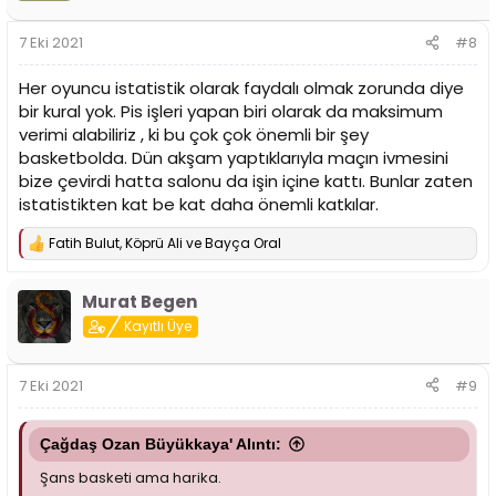
e
r
7 Eki 2021
#8
:
Her oyuncu istatistik olarak faydalı olmak zorunda diye
bir kural yok. Pis işleri yapan biri olarak da maksimum
verimi alabiliriz , ki bu çok çok önemli bir şey
basketbolda. Dün akşam yaptıklarıyla maçın ivmesini
bize çevirdi hatta salonu da işin içine kattı. Bunlar zaten
istatistikten kat be kat daha önemli katkılar.
Fatih Bulut
,
Köprü Ali
ve
Bayça Oral
T
e
p
Murat Begen
k
i
Kayıtlı Üye
l
e
r
7 Eki 2021
#9
:
Çağdaş Ozan Büyükkaya' Alıntı:
Şans basketi ama harika.