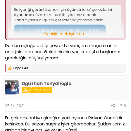
Bu içeriği görüntülemek için üçüncü taraf çerezlerini
ayarlamak üzere izninize ihtiyacımız olacak.
Daha ayrıntılı bilgi için
çerezler sayfamıza
bakın.
Üçüncü taraf tanımlama bilgilerini kabul et
Genişletmek için tıkla ...
Dün bu üçlüğü attığı çeyrekte yetiştim maça o an ki
enerjisini görünce Göksenin'nin yeri ilk beşte başlaması
gerektiğini düşünüyorum.
Köprü Ali
T
e
p
Oğuzhan Tonyalıoğlu
k
i
Kayıtlı Üye
l
e
r
25 Eki 2021
#10
:
En çok beklentiye girdiğim yerli oyuncu Rıdvan Öncel'dir
kesinkes. Bu sezon sürpriz işler çıkaracaktır. Şutları temiz,
atılgan bir oyuncu ve oyunu güzel.