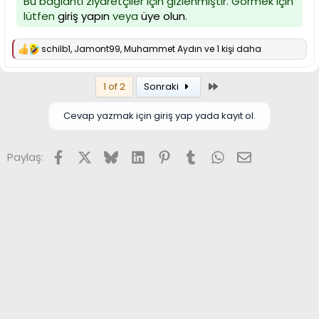
Bu bağlantı ziyaretçiler için gizlenmiştir. Görmek için
lütfen
giriş yapın
veya
üye olun
.
schilb1
,
Jamont99
,
Muhammet Aydın
ve 1 kişi daha
T
e
p
Son
1 of 2
Sonraki
k
i
l
Cevap yazmak için giriş yap yada kayıt ol.
e
r
:
Facebook
X (Twitter)
Bluesky
LinkedIn
Pinterest
Tumblr
WhatsApp
E-posta
Paylaş: