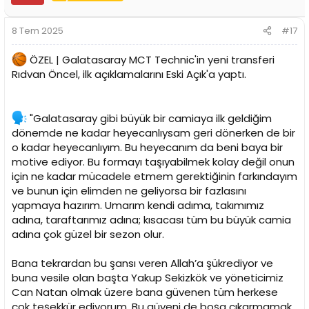
l
e
r
8 Tem 2025
#17
:
ÖZEL | Galatasaray MCT Technic'in yeni transferi
Rıdvan Öncel, ilk açıklamalarını Eski Açık'a yaptı.
"Galatasaray gibi büyük bir camiaya ilk geldiğim
dönemde ne kadar heyecanlıysam geri dönerken de bir
o kadar heyecanlıyım. Bu heyecanım da beni baya bir
motive ediyor. Bu formayı taşıyabilmek kolay değil onun
için ne kadar mücadele etmem gerektiğinin farkındayım
ve bunun için elimden ne geliyorsa bir fazlasını
yapmaya hazırım. Umarım kendi adıma, takımımız
adına, taraftarımız adına; kısacası tüm bu büyük camia
adına çok güzel bir sezon olur.
Bana tekrardan bu şansı veren Allah’a şükrediyor ve
buna vesile olan başta Yakup Sekizkök ve yöneticimiz
Can Natan olmak üzere bana güvenen tüm herkese
çok teşekkür ediyorum. Bu güveni de boşa çıkarmamak