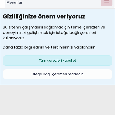
Mesajlar
Gizliliğinize önem veriyoruz
7390
Kullanıcılar
Bu sitenin çalışmasını sağlamak için temel
çerezleri
ve
deneyiminizi geliştirmek için isteğe bağlı çerezleri
MosesBrownHayranı
kullanıyoruz.
Son üye
Daha fazla bilgi edinin ve tercihlerinizi yapılandırın
Bize ulaşın
Şartlar ve kurallar
Gizlilik politikası
Çerezler
Yardım
Ana sayfa
R
Tüm çerezleri kabul et
S
S
Galatasaray Basketbol | GS Basket Taraftar Platformu
İsteğe bağlı çerezleri reddedin
®
Community platform by XenForo
© 2010-2026 XenForo Ltd.
XenForo Türkçe 🇹🇷 Destek Forumu –
XenWp.Com