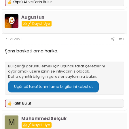
Köprü Ali
ve
Fatih Bulut
T
e
p
Augustus
k
i
Kayıtlı Üye
l
e
r
7 Eki 2021
#7
:
Şans basketi ama harika.
Bu içeriği görüntülemek için üçüncü taraf çerezlerini
ayarlamak üzere izninize ihtiyacımız olacak.
Daha ayrıntılı bilgi için
çerezler sayfamıza
bakın.
Üçüncü taraf tanımlama bilgilerini kabul et
Fatih Bulut
T
e
p
Muhammed Selçuk
k
M
i
Kayıtlı Üye
l