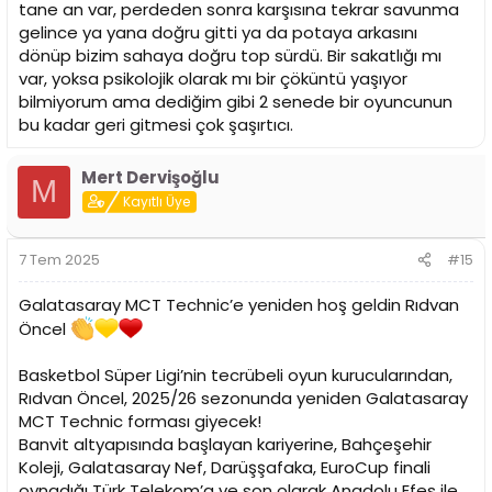
tane an var, perdeden sonra karşısına tekrar savunma
gelince ya yana doğru gitti ya da potaya arkasını
dönüp bizim sahaya doğru top sürdü. Bir sakatlığı mı
var, yoksa psikolojik olarak mı bir çöküntü yaşıyor
bilmiyorum ama dediğim gibi 2 senede bir oyuncunun
bu kadar geri gitmesi çok şaşırtıcı.
Mert Dervişoğlu
M
Kayıtlı Üye
7 Tem 2025
#15
Galatasaray MCT Technic’e yeniden hoş geldin Rıdvan
Öncel
Basketbol Süper Ligi’nin tecrübeli oyun kurucularından,
Rıdvan Öncel, 2025/26 sezonunda yeniden Galatasaray
MCT Technic forması giyecek!
Banvit altyapısında başlayan kariyerine, Bahçeşehir
Koleji, Galatasaray Nef, Darüşşafaka, EuroCup finali
oynadığı Türk Telekom’a ve son olarak Anadolu Efes ile