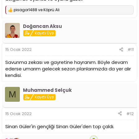
pisagor1488
ve
Köprü Ali
T
e
p
Doğancan Aksu
k
i
Kayıtlı Üye
l
e
r
15 Ocak 2022
#11
:
Savunma zekası ve gayretine hayranım. Böyle devam
ederse umarım gelecek sezon planlarımızda da yer alır
kendisi.
Muhammed Selçuk
M
Kayıtlı Üye
15 Ocak 2022
#12
Sinan Güler'in gençliği Sinan Güler'den top çaldı.