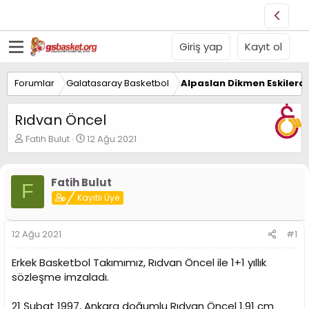
Giriş yap
Kayıt ol
Forumlar
Galatasaray Basketbol
Alpaslan Dikmen Eskilerd
Rıdvan Öncel
K
B
Fatih Bulut
12 Ağu 2021
o
a
n
ş
u
l
Fatih Bulut
F
y
a
Kayıtlı Üye
u
n
B
g
a
ı
12 Ağu 2021
#1
ş
ç
l
t
Erkek Basketbol Takımımız, Rıdvan Öncel ile 1+1 yıllık
a
a
t
r
sözleşme imzaladı.
a
i
n
h
21 Şubat 1997, Ankara doğumlu Rıdvan Öncel 1.91 cm