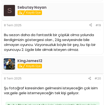
Sebutay Noyan
S
Kayıtlı Üye
8 Tem 2025
#19
Bu sezon daha da fantastik bir çöplük olma yolunda
ilerdigimizin göstergesi olan , 2.lig seviyesinde bile
olmayan oyuncu. Vizyonsuzluk böyle bir şey, bu tip bir
oyuncuyu 2. Ligde bile almak isteyen olmaz.
KingJames12
Kayıtlı Üye
8 Tem 2025
#20
Şu fotoğraf karesinden gelmesini isteyeceğin çok isim
var,gele gele istemeyeceğin tek kişi geliyor.