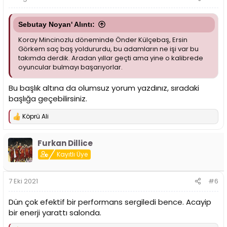
:
Sebutay Noyan' Alıntı:
Koray Mincinozlu döneminde Önder Külçebaş, Ersin
Görkem saç baş yoldururdu, bu adamların ne işi var bu
takımda derdik. Aradan yıllar geçti ama yine o kalibrede
oyuncular bulmayı başarıyorlar.
Bu başlık altına da olumsuz yorum yazdınız, sıradaki
başlığa geçebilirsiniz.
Köprü Ali
T
e
p
Furkan Dillice
k
i
Kayıtlı Üye
l
e
r
7 Eki 2021
#6
:
Dün çok efektif bir performans sergiledi bence. Acayip
bir enerji yarattı salonda.