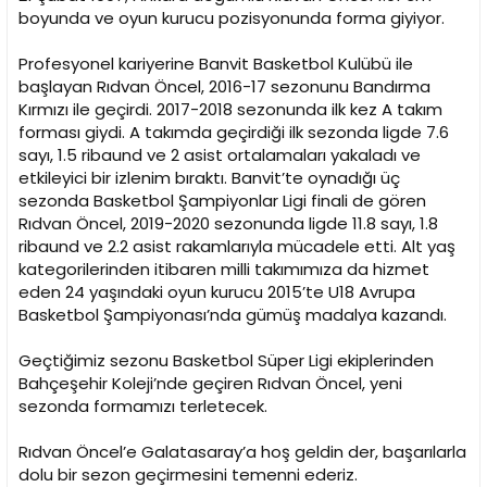
i
boyunda ve oyun kurucu pozisyonunda forma giyiyor.
Profesyonel kariyerine Banvit Basketbol Kulübü ile
başlayan Rıdvan Öncel, 2016-17 sezonunu Bandırma
Kırmızı ile geçirdi. 2017-2018 sezonunda ilk kez A takım
forması giydi. A takımda geçirdiği ilk sezonda ligde 7.6
sayı, 1.5 ribaund ve 2 asist ortalamaları yakaladı ve
etkileyici bir izlenim bıraktı. Banvit’te oynadığı üç
sezonda Basketbol Şampiyonlar Ligi finali de gören
Rıdvan Öncel, 2019-2020 sezonunda ligde 11.8 sayı, 1.8
ribaund ve 2.2 asist rakamlarıyla mücadele etti. Alt yaş
kategorilerinden itibaren milli takımımıza da hizmet
eden 24 yaşındaki oyun kurucu 2015’te U18 Avrupa
Basketbol Şampiyonası’nda gümüş madalya kazandı.
Geçtiğimiz sezonu Basketbol Süper Ligi ekiplerinden
Bahçeşehir Koleji’nde geçiren Rıdvan Öncel, yeni
sezonda formamızı terletecek.
Rıdvan Öncel’e Galatasaray’a hoş geldin der, başarılarla
dolu bir sezon geçirmesini temenni ederiz.