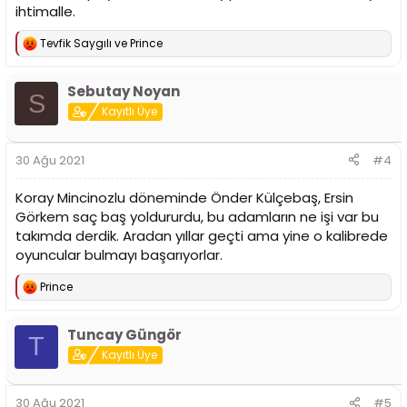
ihtimalle.
Tevfik Saygılı
ve
Prince
T
e
p
Sebutay Noyan
k
S
i
Kayıtlı Üye
l
e
r
30 Ağu 2021
#4
:
Koray Mincinozlu döneminde Önder Külçebaş, Ersin
Görkem saç baş yoldururdu, bu adamların ne işi var bu
takımda derdik. Aradan yıllar geçti ama yine o kalibrede
oyuncular bulmayı başarıyorlar.
Prince
T
e
p
Tuncay Güngör
k
T
i
Kayıtlı Üye
l
e
r
30 Ağu 2021
#5