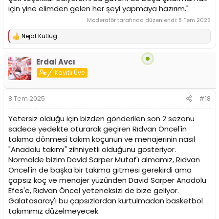
için yine elimden gelen her şeyi yapmaya hazırım."
Moderatör tarafında düzenlendi:
8 Tem 2025
Nejat Kutlug
T
e
p
Erdal Avcı
k
i
Kayıtlı Üye
l
e
r
8 Tem 2025
#18
:
Yetersiz olduğu için bizden gönderilen son 2 sezonu
sadece yedekte oturarak geçiren Rıdvan Öncel'in
takıma dönmesi takım koçunun ve menajerinin nasıl
"Anadolu takımı" zihniyetli olduğunu gösteriyor.
Normalde bizim David Sarper Mutaf'ı almamız, Rıdvan
Öncel'in de başka bir takıma gitmesi gerekirdi ama
çapsız koç ve menajer yüzünden David Sarper Anadolu
Efes'e, Rıdvan Öncel yeteneksizi de bize geliyor.
Galatasaray'ı bu çapsızlardan kurtulmadan basketbol
takımımız düzelmeyecek.