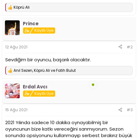
Köprü Ali
T
e
p
Prince
k
i
Kayıtlı Üye
l
e
r
12 Ağu 2021
#2
:
Sevdiğim bir oyuncu, başarılı olacaktır.
Anıl Sezen
,
Köprü Ali
ve
Fatih Bulut
T
e
p
Erdal Avcı
k
i
Kayıtlı Üye
l
e
r
15 Ağu 2021
#3
:
2021 Yılında sadece 10 dakika oynayabilmiş bir
oyuncunun bize katkı vereceğini sanmıyorum. Sezon
sonunda opsiyonunu kullanmayıp serbest bırakırız büyük