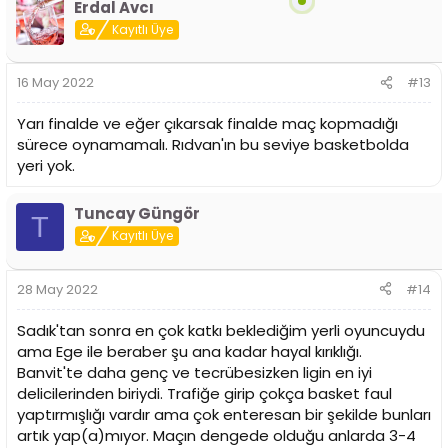
Erdal Avcı
Kayıtlı Üye
16 May 2022
#13
Yarı finalde ve eğer çıkarsak finalde maç kopmadığı
sürece oynamamalı. Rıdvan'ın bu seviye basketbolda
yeri yok.
Tuncay Güngör
T
Kayıtlı Üye
28 May 2022
#14
Sadık'tan sonra en çok katkı beklediğim yerli oyuncuydu
ama Ege ile beraber şu ana kadar hayal kırıklığı.
Banvit'te daha genç ve tecrübesizken ligin en iyi
delicilerinden biriydi. Trafiğe girip çokça basket faul
yaptırmışlığı vardır ama çok enteresan bir şekilde bunları
artık yap(a)mıyor. Maçın dengede olduğu anlarda 3-4