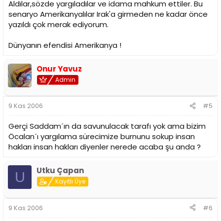
Aldılar,sözde yargıladılar ve idama mahkum ettiler. Bu
senaryo Amerikanyalılar Irak'a girmeden ne kadar önce
yazıldı çok merak ediyorum.
Dünyanın efendisi Amerikanya !
Onur Yavuz
Admin
9 Kas 2006
#5
Gerçi Saddam´ın da savunulacak tarafı yok ama bizim
Öcalan´ı yargılama sürecimize burnunu sokup insan
hakları insan hakları diyenler nerede acaba şu anda ?
Utku Çapan
U
Kayıtlı Üye
9 Kas 2006
#6