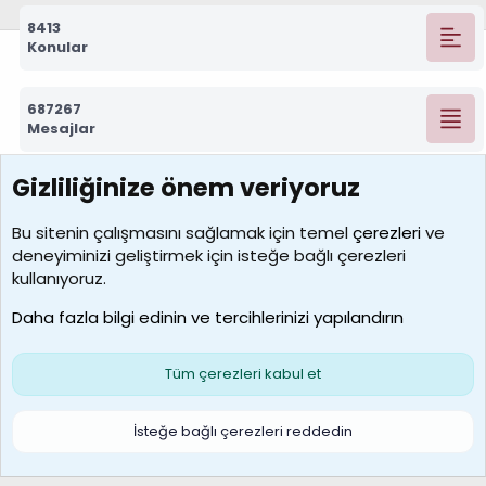
8413
Konular
687267
Mesajlar
Gizliliğinize önem veriyoruz
7388
Kullanıcılar
Bu sitenin çalışmasını sağlamak için temel
çerezleri
ve
deneyiminizi geliştirmek için isteğe bağlı çerezleri
borabekirogluu
kullanıyoruz.
Son üye
Daha fazla bilgi edinin ve tercihlerinizi yapılandırın
Bize ulaşın
Şartlar ve kurallar
Gizlilik politikası
Çerezler
Yardım
Ana sayfa
R
Tüm çerezleri kabul et
S
S
Galatasaray Basketbol | GS Basket Taraftar Platformu
İsteğe bağlı çerezleri reddedin
®
Community platform by XenForo
© 2010-2026 XenForo Ltd.
XenForo Türkçe 🇹🇷 Destek Forumu –
XenWp.Com