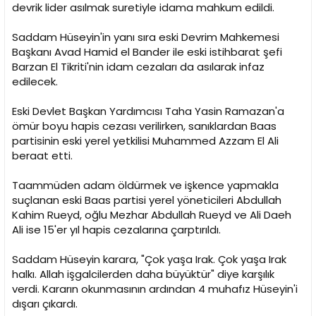
i
devrik lider asılmak suretiyle idama mahkum edildi.
Saddam Hüseyin'in yanı sıra eski Devrim Mahkemesi
Başkanı Avad Hamid el Bander ile eski istihbarat şefi
Barzan El Tikriti'nin idam cezaları da asılarak infaz
edilecek.
Eski Devlet Başkan Yardımcısı Taha Yasin Ramazan'a
ömür boyu hapis cezası verilirken, sanıklardan Baas
partisinin eski yerel yetkilisi Muhammed Azzam El Ali
beraat etti.
Taammüden adam öldürmek ve işkence yapmakla
suçlanan eski Baas partisi yerel yöneticileri Abdullah
Kahim Rueyd, oğlu Mezhar Abdullah Rueyd ve Ali Daeh
Ali ise 15'er yıl hapis cezalarına çarptırıldı.
Saddam Hüseyin karara, "Çok yaşa Irak. Çok yaşa Irak
halkı. Allah işgalcilerden daha büyüktür" diye karşılık
verdi. Kararın okunmasının ardından 4 muhafız Hüseyin'i
dışarı çıkardı.