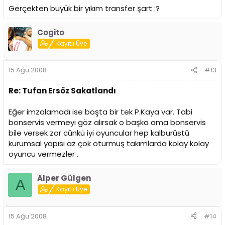
Gerçekten büyük bir yıkım transfer şart :?
Cogito
Kayıtlı Üye
15 Ağu 2008
#13
Re: Tufan Ersöz Sakatlandı
Eğer imzalamadı ise boşta bir tek P.Kaya var. Tabi
bonservis vermeyi göz alırsak o başka ama bonservis
bile versek zor cünkü iyi oyuncular hep kalburüstü
kurumsal yapısı az çok oturmuş takımlarda kolay kolay
oyuncu vermezler .
Alper Gülgen
A
Kayıtlı Üye
15 Ağu 2008
#14