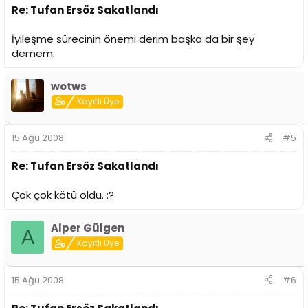
Re: Tufan Ersöz Sakatlandı
İyileşme sürecinin önemi derim başka da bir şey
demem.
wotws
Kayıtlı Üye
15 Ağu 2008
#5
Re: Tufan Ersöz Sakatlandı
Çok çok kötü oldu. :?
Alper Gülgen
A
Kayıtlı Üye
15 Ağu 2008
#6