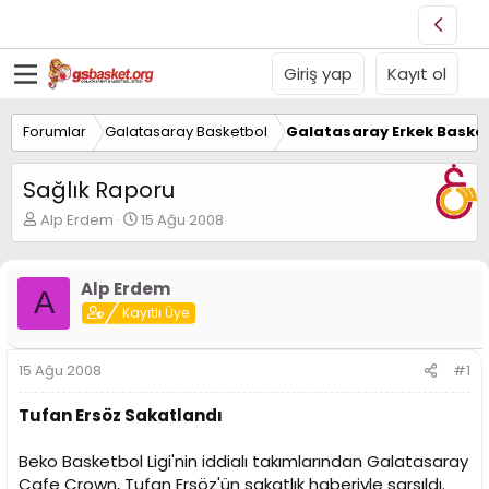
Giriş yap
Kayıt ol
Forumlar
Galatasaray Basketbol
Galatasaray Erkek Basket
Sağlık Raporu
K
B
Alp Erdem
15 Ağu 2008
o
a
n
ş
u
l
Alp Erdem
A
y
a
Kayıtlı Üye
u
n
B
g
a
ı
15 Ağu 2008
#1
ş
ç
l
t
Tufan Ersöz Sakatlandı
a
a
t
r
a
i
Beko Basketbol Ligi'nin iddialı takımlarından Galatasaray
n
h
Cafe Crown, Tufan Ersöz'ün sakatlık haberiyle sarsıldı.