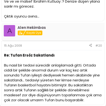
Ve ve ve malsef İbrahim Kutluay :? Denize düşen yılana
sarılır mı görecez.
Çıktık oyuncu avına...
Alen Hekimbas
A
Kayıtlı Üye
15 Ağu 2008
#20
Re: Tufan Ersöz Sakatlandı
Bu nasıl bir tedavi sürecidir anlaşılamadı gitti. Ortada
ciddi bir şekilde anormal durum var kaç kez artık
sonunda Tufan iyileşti dediyesek hemen akabinde yine
sakatlandı... tedaviyi yüreten her kimse nerdeyse
Tufanın basketbol hayatını bitimiştir. Bu sakatlıktan
sonra artık Tufanın sağlıklı bir şekilde dönebilmesi
maalesef zor diye düşünüyorum toparlanması çok ama
çok zor olacak umarım Tufan bunu başarabilir.