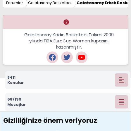
Forumlar
Galatasaray Basketbol
Galatasaray Erkek Basket
Galatasaray Kadın Basketbol Takımı 2009
yılında FIBA EuroCup Women kupasını
kazanmıştır.
8411
Konular
687199
Mesajlar
Gizliliğinize önem veriyoruz
7388
Kullanıcılar