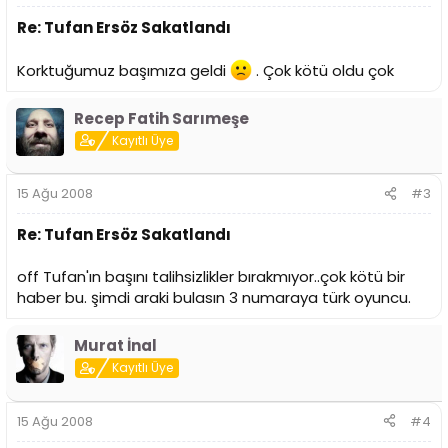
Re: Tufan Ersöz Sakatlandı
Korktuğumuz başımıza geldi
. Çok kötü oldu çok
Recep Fatih Sarımeşe
Kayıtlı Üye
15 Ağu 2008
#3
Re: Tufan Ersöz Sakatlandı
off Tufan'ın başını talihsizlikler bırakmıyor..çok kötü bir
haber bu. şimdi araki bulasın 3 numaraya türk oyuncu.
Murat İnal
Kayıtlı Üye
15 Ağu 2008
#4