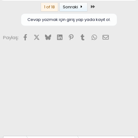
Son
1 of 18
Sonraki
Cevap yazmak için giriş yap yada kayıt ol.
Facebook
X (Twitter)
Bluesky
LinkedIn
Pinterest
Tumblr
WhatsApp
E-posta
Paylaş: