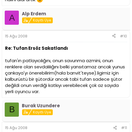
Alp Erdem
A
Kayıtlı Üye
15 Ağu 2008
#10
Re: Tufan Ersöz Sakatlandı
tufan'ın patlayıcılığını, onun savunma azmini, onun
renklere olan sevdalılığını belki yansıtamaz ancak yunus
çankaya'yı önerebilirim(hala banvit'teyse).ligimiz için
kalburüstü bir şütordür ancak tabi tufan sadece şütor
değildi onun verdiği katkıyı verebilecek çok az sayıda
yerli oyuncu var.
Burak Uzundere
B
Kayıtlı Üye
15 Ağu 2008
#11