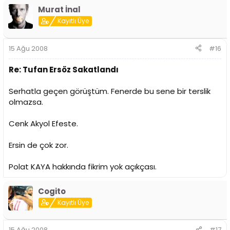
Murat İnal
Kayıtlı Üye
15 Ağu 2008
#16
Re: Tufan Ersöz Sakatlandı
Serhatla geçen görüştüm. Fenerde bu sene bir terslik
olmazsa.
Cenk Akyol Efeste.
Ersin de çok zor.
Polat KAYA hakkında fikrim yok açıkçası.
Cogito
Kayıtlı Üye
15 Ağu 2008
#17