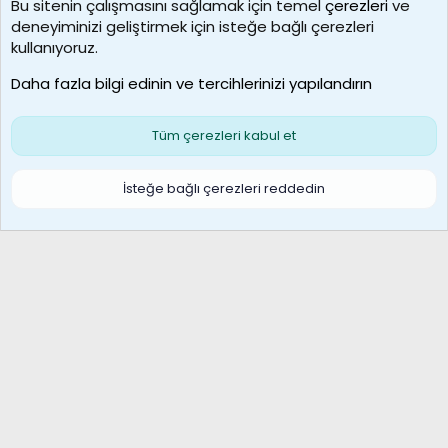
Bu sitenin çalışmasını sağlamak için temel
çerezleri
ve
deneyiminizi geliştirmek için isteğe bağlı çerezleri
borabekirogluu
kullanıyoruz.
Son üye
Daha fazla bilgi edinin ve tercihlerinizi yapılandırın
Bize ulaşın
Şartlar ve kurallar
Gizlilik politikası
Çerezler
Yardım
Ana sayfa
R
Tüm çerezleri kabul et
S
S
Galatasaray Basketbol | GS Basket Taraftar Platformu
İsteğe bağlı çerezleri reddedin
®
Community platform by XenForo
© 2010-2026 XenForo Ltd.
XenForo Türkçe 🇹🇷 Destek Forumu –
XenWp.Com