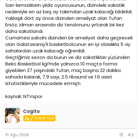
i
Sarı-kırmızılıların yıldız oyuncusunun, dizindeki sakatlık
nedeniyle en az beş ay takımdan uzak kalacağı bildirildi.
Yaklaşık dört ay önce dizinden ameliyat olan Tufan
Ersöz, idman sırasında diz tendonunu yırtarak bir kez
daha sakatlandı.
Cumartesi sabahı dizinden bir ameliyat daha geçirecek
olan Galatasaray'lı basketbolcunun en iyi olasılıkla 5 ay
sahalardan uzak kalacağı öğrenildi.
Geçtiğimiz sezon da burun ve diz sakatlıkları yüzünden
Beko Basketbol ligi?nde yalnızca 10 maçta forma
giyebilen 27 yaşındaki Tufan, maç başına 22 dakika
sahada kalarak, 7.9 sayı, 2.5 ribaund ve 1.6 asist
istatistikleriyle mücadele etmişti.
kaynak: NTVspor
Cogito
Kayıtlı Üye
15 Ağu 2008
#2