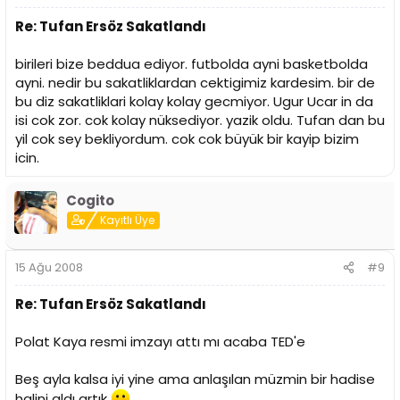
Re: Tufan Ersöz Sakatlandı
birileri bize beddua ediyor. futbolda ayni basketbolda
ayni. nedir bu sakatliklardan cektigimiz kardesim. bir de
bu diz sakatliklari kolay kolay gecmiyor. Ugur Ucar in da
isi cok zor. cok kolay nüksediyor. yazik oldu. Tufan dan bu
yil cok sey bekliyordum. cok cok büyük bir kayip bizim
icin.
Cogito
Kayıtlı Üye
15 Ağu 2008
#9
Re: Tufan Ersöz Sakatlandı
Polat Kaya resmi imzayı attı mı acaba TED'e
Beş ayla kalsa iyi yine ama anlaşılan müzmin bir hadise
halini aldı artık