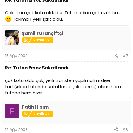
Re: Tufan Ersöz Sakatlandı
Çok ama çok kötü oldu bu. Tufan adına çok üzüldüm.
Takıma 1 yerli şart oldu.
Şamil Turançiftçi
Kayıtlı Üye
15 Ağu 2008
#7
Re: Tufan Ersöz Sakatlandı
çok kötü oldu çok, yerli transferi yapılmalımı diye
tartışırken tufanda sakatlandı çok geçmiş olsun hem
tufana hem bize
Fatih Hısım
F
Kayıtlı Üye
15 Ağu 2008
#8