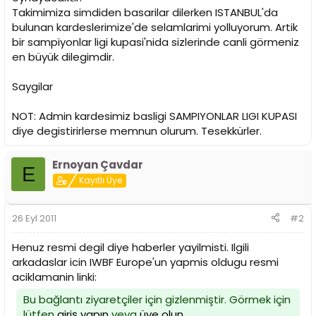
n
h
Takimimiza simdiden basarilar dilerken ISTANBUL'da
i
bulunan kardeslerimize'de selamlarimi yolluyorum. Artik
bir sampiyonlar ligi kupasi'nida sizlerinde canli görmeniz
en büyük dilegimdir.
Saygilar
NOT: Admin kardesimiz basligi SAMPIYONLAR LIGI KUPASI
diye degistirirlerse memnun olurum. Tesekkürler.
Ernoyan Çavdar
E
Kayıtlı Üye
26 Eyl 2011
#2
Henuz resmi degil diye haberler yayilmisti. Ilgili
arkadaslar icin IWBF Europe'un yapmis oldugu resmi
aciklamanin linki:
Bu bağlantı ziyaretçiler için gizlenmiştir. Görmek için
lütfen
giriş yapın
veya
üye olun
.