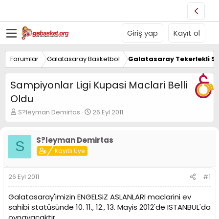
Giriş yap
Kayıt ol
Forumlar
Galatasaray Basketbol
Galatasaray Tekerlekli S
Sampiyonlar Ligi Kupasi Maclari Belli
Oldu
K
B
S?leyman Demirtas
26 Eyl 2011
o
a
n
ş
u
l
S?leyman Demirtas
S
y
a
Kayıtlı Üye
u
n
B
g
a
ı
26 Eyl 2011
#1
ş
ç
l
t
Galatasaray'imizin ENGELSiZ ASLANLARI maclarini ev
a
a
sahibi statüsünde 10. 11., 12., 13. Mayis 2012'de ISTANBUL'da
t
r
oynayacaktir.
a
i