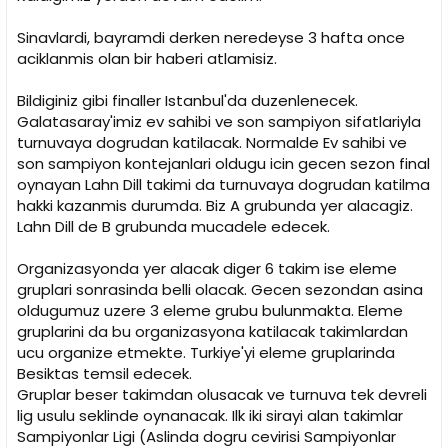
Sinavlardi, bayramdi derken neredeyse 3 hafta once
aciklanmis olan bir haberi atlamisiz.
Bildiginiz gibi finaller Istanbul'da duzenlenecek.
Galatasaray'imiz ev sahibi ve son sampiyon sifatlariyla
turnuvaya dogrudan katilacak. Normalde Ev sahibi ve
son sampiyon kontejanlari oldugu icin gecen sezon final
oynayan Lahn Dill takimi da turnuvaya dogrudan katilma
hakki kazanmis durumda. Biz A grubunda yer alacagiz.
Lahn Dill de B grubunda mucadele edecek.
Organizasyonda yer alacak diger 6 takim ise eleme
gruplari sonrasinda belli olacak. Gecen sezondan asina
oldugumuz uzere 3 eleme grubu bulunmakta. Eleme
gruplarini da bu organizasyona katilacak takimlardan
ucu organize etmekte. Turkiye'yi eleme gruplarinda
Besiktas temsil edecek.
Gruplar beser takimdan olusacak ve turnuva tek devreli
lig usulu seklinde oynanacak. Ilk iki sirayi alan takimlar
Sampiyonlar Ligi (Aslinda dogru cevirisi Sampiyonlar