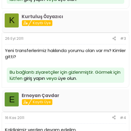
Kurtuluş Özyazıcı
K
Kayıtlı Üye
26 Eyl 2011
#3
Yeni transferlerimiz hakkında yorumu olan var mı? Kimler
gitti?
Bu bağlantı ziyaretçiler için gizlenmiştir. Görmek için
lütfen
giriş yapın
veya
üye olun
.
Ernoyan Çavdar
E
Kayıtlı Üye
16 Kas 2011
#4
Kaldigimiz yerden devam edelim.