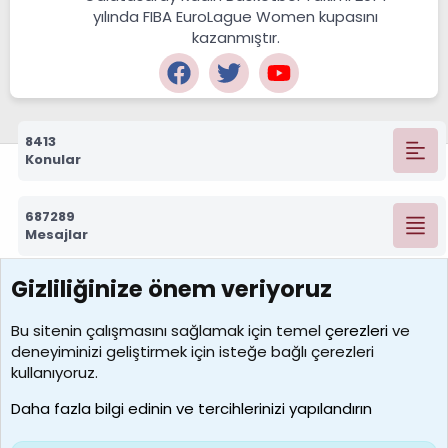
yılında FIBA EuroLague Women kupasını
kazanmıştır.
8413
Konular
687289
Mesajlar
Gizliliğinize önem veriyoruz
7389
Kullanıcılar
Bu sitenin çalışmasını sağlamak için temel
çerezleri
ve
deneyiminizi geliştirmek için isteğe bağlı çerezleri
idriskaancelik
kullanıyoruz.
Son üye
Daha fazla bilgi edinin ve tercihlerinizi yapılandırın
Bize ulaşın
Şartlar ve kurallar
Gizlilik politikası