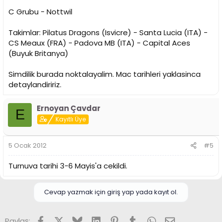
C Grubu - Nottwil
Takimlar: Pilatus Dragons (Isvicre) - Santa Lucia (ITA) -
CS Meaux (FRA) - Padova MB (ITA) - Capital Aces
(Buyuk Britanya)
Simdilik burada noktalayalim. Mac tarihleri yaklasinca
detaylandiririz.
Ernoyan Çavdar
E
Kayıtlı Üye
5 Ocak 2012
#5
Turnuva tarihi 3-6 Mayis'a cekildi.
Cevap yazmak için giriş yap yada kayıt ol.
Facebook
X (Twitter)
Bluesky
LinkedIn
Pinterest
Tumblr
WhatsApp
E-posta
Paylaş: