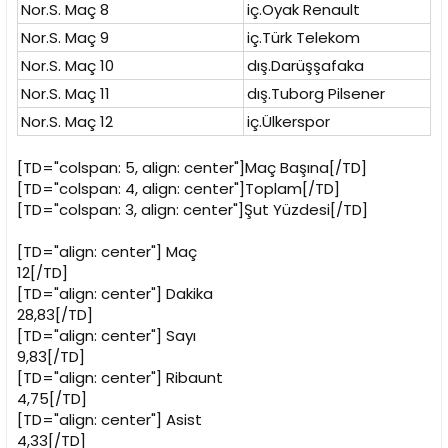
Nor.S. Maç 8
iç.Oyak Renault
Nor.S. Maç 9
iç.Türk Telekom
Nor.S. Maç 10
dış.Darüşşafaka
Nor.S. Maç 11
dış.Tuborg Pilsener
Nor.S. Maç 12
iç.Ülkerspor
[TD="colspan: 5, align: center"]Maç Başına[/TD]
[TD="colspan: 4, align: center"]Toplam[/TD]
[TD="colspan: 3, align: center"]Şut Yüzdesi[/TD]
[TD="align: center"]
Maç
12[/TD]
[TD="align: center"]
Dakika
28,83[/TD]
[TD="align: center"]
Sayı
9,83[/TD]
[TD="align: center"]
Ribaunt
4,75[/TD]
[TD="align: center"]
Asist
4,33[/TD]