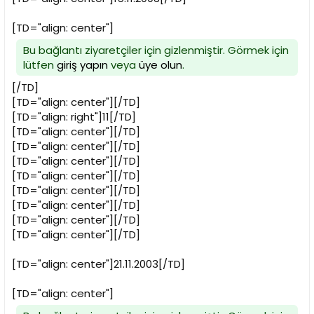
[TD="align: center"]
Bu bağlantı ziyaretçiler için gizlenmiştir. Görmek için
lütfen
giriş yapın
veya
üye olun
.
[/TD]
[TD="align: center"][/TD]
[TD="align: right"]11[/TD]
[TD="align: center"][/TD]
[TD="align: center"][/TD]
[TD="align: center"][/TD]
[TD="align: center"][/TD]
[TD="align: center"][/TD]
[TD="align: center"][/TD]
[TD="align: center"][/TD]
[TD="align: center"][/TD]
[TD="align: center"]21.11.2003[/TD]
[TD="align: center"]