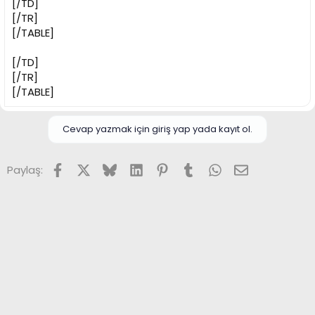
[/TD]
[/TR]
[/TABLE]
[/TD]
[/TR]
[/TABLE]
Cevap yazmak için giriş yap yada kayıt ol.
Facebook
X (Twitter)
Bluesky
LinkedIn
Pinterest
Tumblr
WhatsApp
E-posta
Paylaş: