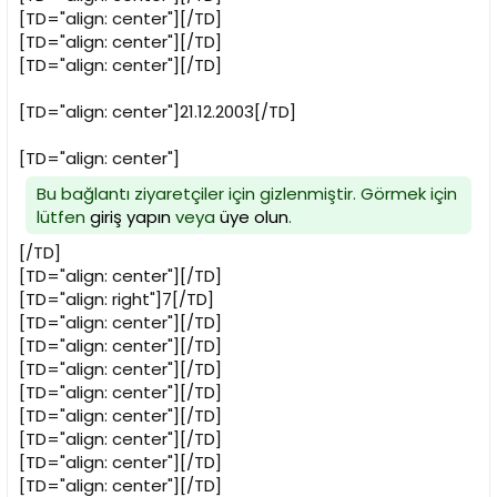
[TD="align: center"][/TD]
[TD="align: center"][/TD]
[TD="align: center"][/TD]
[TD="align: center"]21.12.2003[/TD]
[TD="align: center"]
Bu bağlantı ziyaretçiler için gizlenmiştir. Görmek için
lütfen
giriş yapın
veya
üye olun
.
[/TD]
[TD="align: center"][/TD]
[TD="align: right"]7[/TD]
[TD="align: center"][/TD]
[TD="align: center"][/TD]
[TD="align: center"][/TD]
[TD="align: center"][/TD]
[TD="align: center"][/TD]
[TD="align: center"][/TD]
[TD="align: center"][/TD]
[TD="align: center"][/TD]