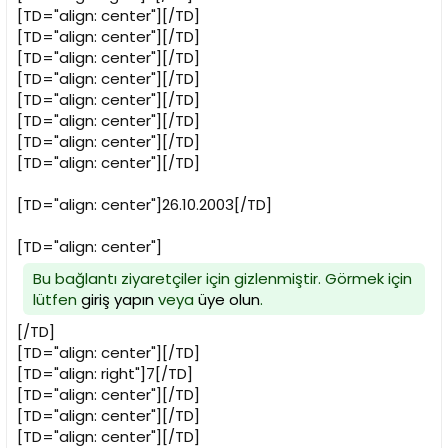
[TD="align: center"][/TD]
[TD="align: center"][/TD]
[TD="align: center"][/TD]
[TD="align: center"][/TD]
[TD="align: center"][/TD]
[TD="align: center"][/TD]
[TD="align: center"][/TD]
[TD="align: center"][/TD]
[TD="align: center"]26.10.2003[/TD]
[TD="align: center"]
Bu bağlantı ziyaretçiler için gizlenmiştir. Görmek için
lütfen
giriş yapın
veya
üye olun
.
[/TD]
[TD="align: center"][/TD]
[TD="align: right"]7[/TD]
[TD="align: center"][/TD]
[TD="align: center"][/TD]
[TD="align: center"][/TD]