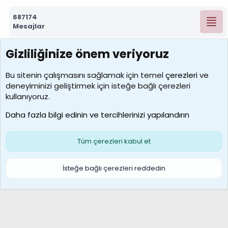
687174
Mesajlar
Gizliliğinize önem veriyoruz
7388
Kullanıcılar
Bu sitenin çalışmasını sağlamak için temel
çerezleri
ve
deneyiminizi geliştirmek için isteğe bağlı çerezleri
borabekirogluu
kullanıyoruz.
Son üye
Daha fazla bilgi edinin ve tercihlerinizi yapılandırın
Bize ulaşın
Şartlar ve kurallar
Gizlilik politikası
Çerezler
Yardım
Ana sayfa
R
Tüm çerezleri kabul et
S
S
Galatasaray Basketbol | GS Basket Taraftar Platformu
İsteğe bağlı çerezleri reddedin
®
Community platform by XenForo
© 2010-2026 XenForo Ltd.
XenForo Türkçe 🇹🇷 Destek Forumu –
XenWp.Com