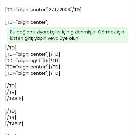
[TD="align: center"]27.12.2003[/TD]
[TD="align: center"]
Bu bağlantı ziyaretçiler için gizlenmiştir. Görmek için
lütfen
giriş yapın
veya
üye olun
.
[/TD]
[TD="align: center"][/TD]
[TD="align: right"]15[/TD]
[TD="align: center"][/TD]
[TD="align: center"][/TD]
[/TD]
[/TR]
[/TABLE]
[/TD]
[/TR]
[/TABLE]