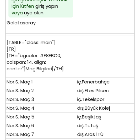
için lütfen
giriş yapın
veya
üye olun
.
Galatasaray
[TABLE="class: main"]
[TR]
[TH="bgcolor: #F8EBC0,
colspan: 14, align:
center"]Maç Bilgileri[/TH]
Nor.S. Maç 1
iç.Fenerbahçe
Nor.S. Maç 2
dış.Efes Pilsen
Nor.S. Maç 3
iç.Tekelspor
Nor.S. Maç 4
dış.Büyük Kolej
Nor.S. Maç 5
iç.Beşiktaş
Nor.S. Maç 6
dış.Tofaş
Nor.S. Maç 7
dış.Aras İTÜ