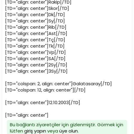
[TD="align: center"]Rakip[/TD]
[TD="align: center"]Skor[/TD]
[TD="align: center"]Dk[/TD]
[TD="align: center"]Sy[/TD]
[TD="align: center"]Rib[/TD]
[TD="align: center"]Ast[/TD]
[TD="align: center"]Tç[/TD]
[TD="align: center"]Tk[/TD]
[TD="align: center"]Vp[/TD]
[TD="align: center"]SA[/TD]
[TD="align: center"]2Sy[/TD]
[TD="align: center"]3Sy[/TD]
[TD="colspan: 2, align: center"]Galatasaray[/TD]
[TD="colspan: 12, align: center"][/TD]
[TD="align: center"]12.10.2003[/TD]
[TD="align: center"]
Bu bağlantı ziyaretçiler için gizlenmiştir. Görmek için
lütfen
giriş yapın
veya
üye olun
.