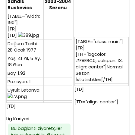
Sandis
2003-2004
i
Buskevics
Sezonu
[TABLE="width:
190"]
[TR]
[TD]
[TABLE="class: main"]
Doğum Tarihi:
[TR]
28 Ocak 1977
[TH="bgcolor:
Yaş: 41 Yıl, 5 Ay,
#F8EBC0, colspan: 13,
18 Gün
align: center"]Normal
Boy: 1.92
Sezon
İstatistikleri[/TH]
Pozisyon: 1
[TD]
Uyruk: Letonya
[TD="align: center"]
[TD]
Lig Kariyeri
Bu bağlantı ziyaretçiler
için gizlenmiştir. Görmek