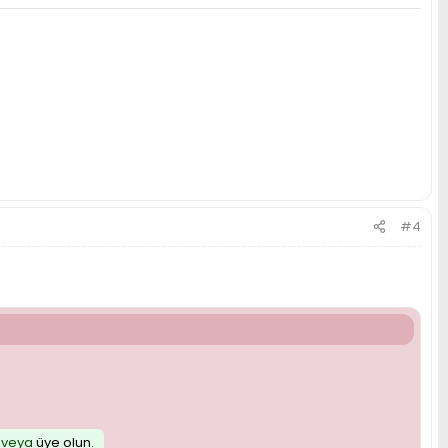
#4
veya
üye olun
.