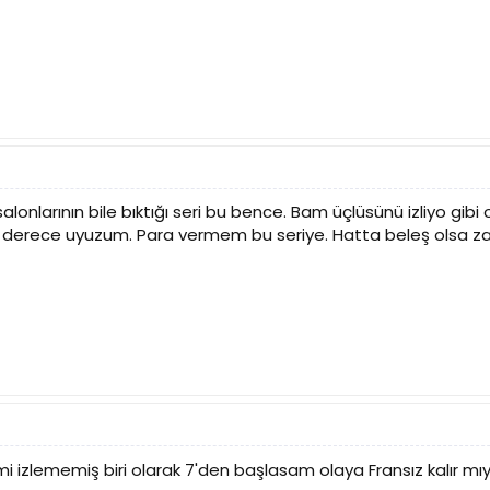
salonlarının bile bıktığı seri bu bence. Bam üçlüsünü izliyo gi
. O derece uyuzum. Para vermem bu seriye. Hatta beleş olsa 
mi izlememiş biri olarak 7'den başlasam olaya Fransız kalır m