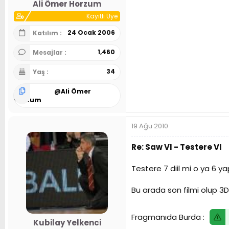
Ali Ömer Horzum
Kayıtlı Üye
24 Ocak 2006
Katılım
1,460
Mesajlar
34
Yaş
@
Ali Ömer
Horzum
19 Ağu 2010
Re: Saw VI - Testere VI
Testere 7 diil mi o ya 6 y
Bu arada son filmi olup 3
Fragmanıda Burda :
Kubilay Yelkenci