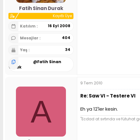
n
h
Fatih Sinan Durak
i
Kayıtlı Üye
16 Eyl 2008
Katılım
404
Mesajlar
34
Yaş
@
Fatih Sinan
Durak
9 Tem 2010
Re: Saw VI - Testere VI
A
Eh ya 12'ler kesin.
"Ecdad at sırtında ve fütuhat ga