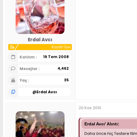
Erdal Avcı
Kayıtlı Üye
19 Tem 2008
Katılım
4,462
Mesajlar
35
Yaş
@
Erdal Avcı
20 Kas 2010
Erdal Avcı' Alıntı:
Daha önce hiç Testere film