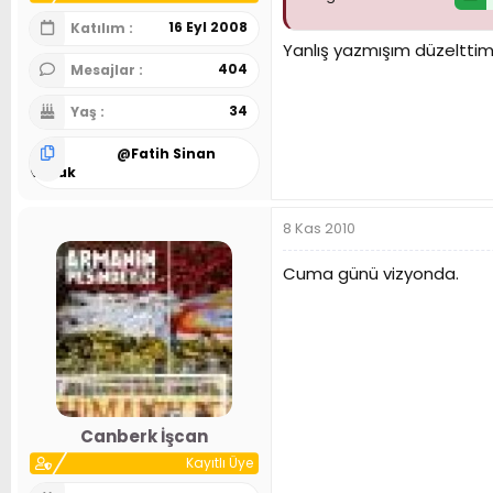
16 Eyl 2008
Katılım
Yanlış yazmışım düzelttim 
404
Mesajlar
34
Yaş
@
Fatih Sinan
Durak
8 Kas 2010
Cuma günü vizyonda.
Canberk İşcan
Kayıtlı Üye