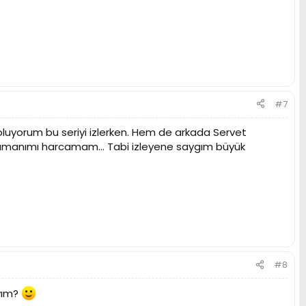
#7
bi oluyorum bu seriyi izlerken. Hem de arkada Servet
zamanımı harcamam... Tabi izleyene saygım büyük
#8
ıyım?