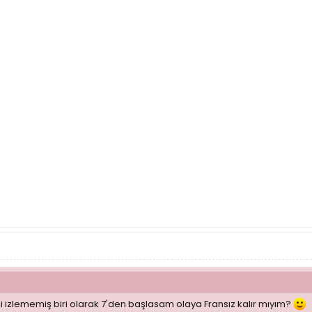
i izlememiş biri olarak 7'den başlasam olaya Fransız kalır mıyım?