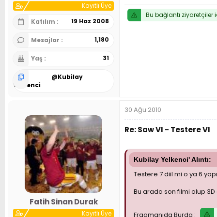
Kayıtlı Üye
Bu bağlantı ziyaretçiler 
19 Haz 2008
Katılım
1,180
Mesajlar
31
Yaş
@
Kubilay
Yelkenci
30 Ağu 2010
Re: Saw VI - Testere VI
Kubilay Yelkenci' Alıntı:
Testere 7 diil mi o ya 6 yap
Bu arada son filmi olup 3
Fatih Sinan Durak
Kayıtlı Üye
Fragmanıda Burda :