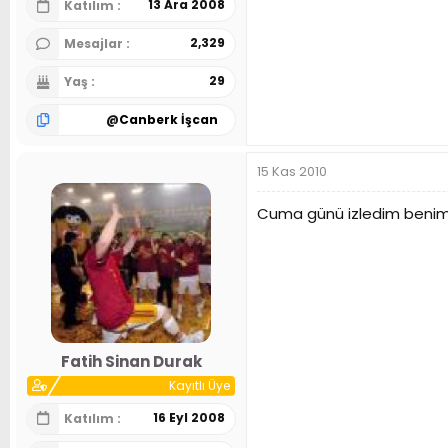
13 Ara 2008
Katılım
2,329
Mesajlar
29
Yaş
@
Canberk İşcan
15 Kas 2010
Cuma günü izledim benim
Fatih Sinan Durak
Kayıtlı Üye
16 Eyl 2008
Katılım