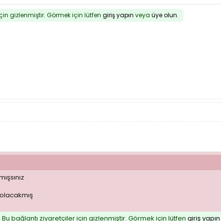
için gizlenmiştir. Görmek için lütfen
giriş yapın
veya
üye olun
.
mışsınız
D olacakmış
Bu bağlantı ziyaretçiler için gizlenmiştir. Görmek için lütfen
giriş yapın