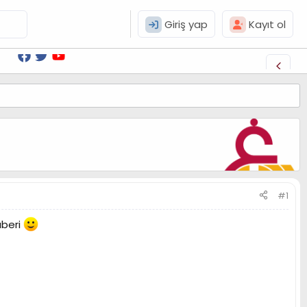
Giriş yap
Kayıt ol
#1
aberi