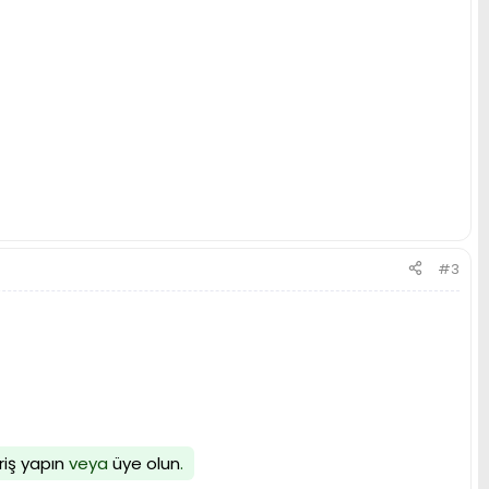
#3
riş yapın
veya
üye olun
.