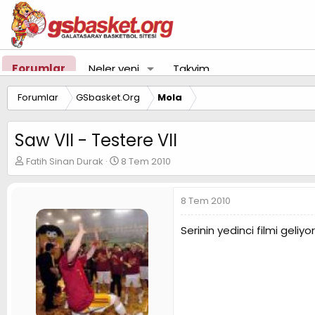
Forumlar
Neler yeni
Takvim
Forumlar
GSbasket.Org
Mola
Saw VII - Testere VII
K
B
Fatih Sinan Durak
8 Tem 2010
o
a
n
ş
u
l
8 Tem 2010
y
a
u
n
Serinin yedinci filmi gel
B
g
a
ı
ş
ç
l
t
a
a
t
r
a
i