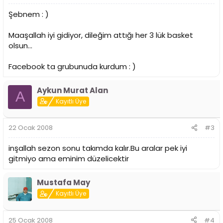
Şebnem : )
Maaşallah iyi gidiyor, dileğim attığı her 3 lük basket
olsun...
Facebook ta grubunuda kurdum : )
Aykun Murat Alan
A
Kayıtlı Üye
22 Ocak 2008
#3
inşallah sezon sonu takımda kalır.Bu aralar pek iyi
gitmiyo ama eminim düzelicektir
Mustafa May
Kayıtlı Üye
25 Ocak 2008
#4