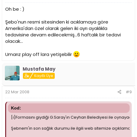
Oh be : )
Şebo'nun resmi sitesinden ki acıklamaya göre
Amerika'dan özel olarak gelen iki ayrı ayaklıkla
tedavisine devam edilecekmiş...6 haftalık bir tedavi
olacak...
Umarız play off lara yetişebilir
Mustafa May
Kayıtlı Üye
22 Mar 2008
#9
Kod:
[i]Formasını giydiği G.Saray'ın Ceyhan Belediyesi ile oynayaca
Şebnem'in son sağlık durumu ile ilgili web sitemize açıklamal