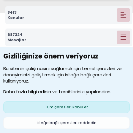
8413
Konular
687324
Mesajlar
Gizliliğinize önem veriyoruz
7390
Kullanıcılar
Bu sitenin çalışmasını sağlamak için temel
çerezleri
ve
deneyiminizi geliştirmek için isteğe bağlı çerezleri
MosesBrownHayranı
kullanıyoruz.
Son üye
Daha fazla bilgi edinin ve tercihlerinizi yapılandırın
Bize ulaşın
Şartlar ve kurallar
Gizlilik politikası
Çerezler
Yardım
Ana sayfa
R
Tüm çerezleri kabul et
S
S
Galatasaray Basketbol | GS Basket Taraftar Platformu
İsteğe bağlı çerezleri reddedin
®
Community platform by XenForo
© 2010-2026 XenForo Ltd.
XenForo Türkçe 🇹🇷 Destek Forumu –
XenWp.Com