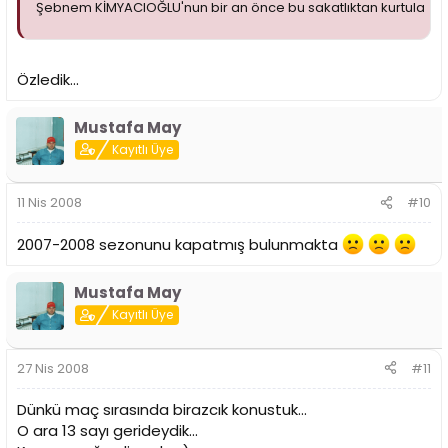
Şebnem KİMYACIOĞLU'nun bir an önce bu sakatlıktan kurtularak 
Özledik...
Mustafa May
Kayıtlı Üye
11 Nis 2008
#10
2007-2008 sezonunu kapatmış bulunmakta
Mustafa May
Kayıtlı Üye
27 Nis 2008
#11
Dünkü maç sırasında birazcık konustuk...
O ara 13 sayı gerideydik...