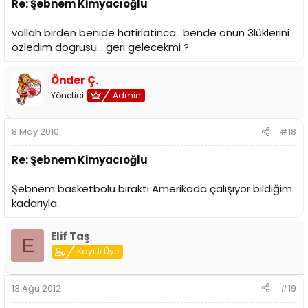
Re: Şebnem Kimyacıoğlu
vallah birden benide hatirlatinca.. bende onun 3lüklerini
özledim dogrusu... geri gelecekmi ?
Önder Ç.
Yönetici
Admin
8 May 2010
#18
Re: Şebnem Kimyacıoğlu
Şebnem basketbolu bıraktı Amerikada çalışıyor bildiğim
kadarıyla.
Elif Taş
E
Kayıtlı Üye
13 Ağu 2012
#19