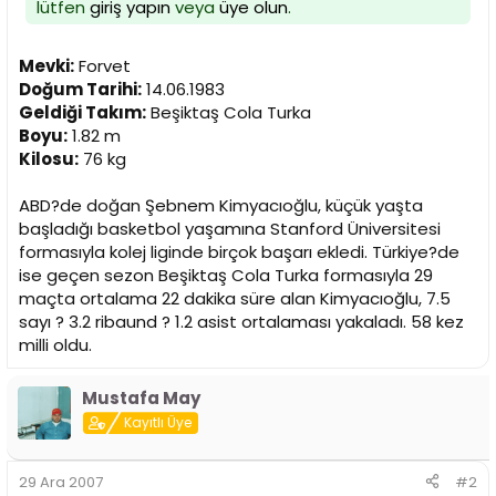
i
lütfen
giriş yapın
veya
üye olun
.
Mevki:
Forvet
Doğum Tarihi:
14.06.1983
Geldiği Takım:
Beşiktaş Cola Turka
Boyu:
1.82 m
Kilosu:
76 kg
ABD?de doğan Şebnem Kimyacıoğlu, küçük yaşta
başladığı basketbol yaşamına Stanford Üniversitesi
formasıyla kolej liginde birçok başarı ekledi. Türkiye?de
ise geçen sezon Beşiktaş Cola Turka formasıyla 29
maçta ortalama 22 dakika süre alan Kimyacıoğlu, 7.5
sayı ? 3.2 ribaund ? 1.2 asist ortalaması yakaladı. 58 kez
milli oldu.
Mustafa May
Kayıtlı Üye
29 Ara 2007
#2