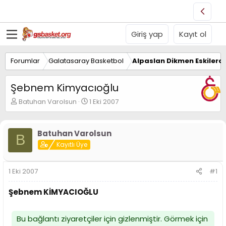
Giriş yap
Kayıt ol
Forumlar
Galatasaray Basketbol
Alpaslan Dikmen Eskilerd
Şebnem Kimyacıoğlu
K
B
Batuhan Varolsun
1 Eki 2007
o
a
n
ş
u
l
Batuhan Varolsun
B
y
a
Kayıtlı Üye
u
n
B
g
a
ı
1 Eki 2007
#1
ş
ç
l
t
Şebnem KİMYACIOĞLU
a
a
t
r
a
i
Bu bağlantı ziyaretçiler için gizlenmiştir. Görmek için
n
h