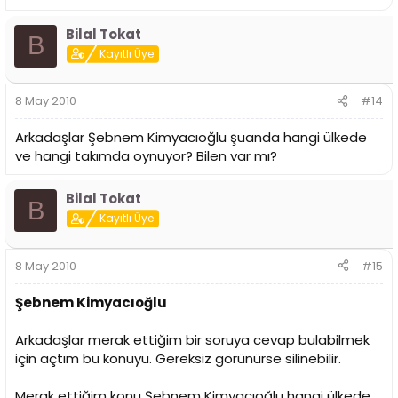
Bilal Tokat
B
Kayıtlı Üye
8 May 2010
#14
Arkadaşlar Şebnem Kimyacıoğlu şuanda hangi ülkede
ve hangi takımda oynuyor? Bilen var mı?
Bilal Tokat
B
Kayıtlı Üye
8 May 2010
#15
Şebnem Kimyacıoğlu
Arkadaşlar merak ettiğim bir soruya cevap bulabilmek
için açtım bu konuyu. Gereksiz görünürse silinebilir.
Merak ettiğim konu Şebnem Kimyacıoğlu hangi ülkede