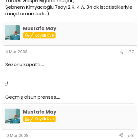
Tarbes Gespe Bigorre maçını ;
Şebnem Kimyacıoğlu 7sayı 2 R, 4 A, 34 dk istatistikleriyle
maçı tamamladı : )
Mustafa May
Kayıtlı Üye
4 Mar 2008
#7
Sezonu kapattı....
:/
Geçmiş olsun prenses....
Mustafa May
Kayıtlı Üye
10 Mar 2008
#8