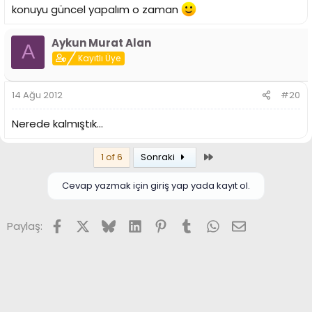
konuyu güncel yapalım o zaman
Aykun Murat Alan
A
Kayıtlı Üye
14 Ağu 2012
#20
Nerede kalmıştık...
Son
1 of 6
Sonraki
Cevap yazmak için giriş yap yada kayıt ol.
Facebook
X (Twitter)
Bluesky
LinkedIn
Pinterest
Tumblr
WhatsApp
E-posta
Paylaş: