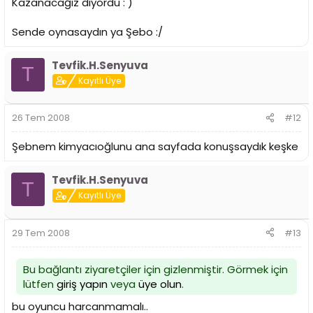
Kazanacağız diyordu : )
Sende oynasaydın ya Şebo :/
Tevfik.H.Senyuva
T
Kayıtlı Üye
26 Tem 2008
#12
Şebnem kimyacıoğlunu ana sayfada konuşsaydık keşke
Tevfik.H.Senyuva
T
Kayıtlı Üye
29 Tem 2008
#13
Bu bağlantı ziyaretçiler için gizlenmiştir. Görmek için
lütfen
giriş yapın
veya
üye olun
.
bu oyuncu harcanmamalı..