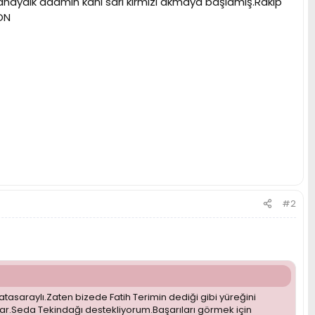
naydık adamın kanı sarı kırmızı akmaya başlamış.Rakip
ON
#2
asaraylı.Zaten bizede Fatih Terimin dediği gibi yüreğini
oynar.Seda Tekindağı destekliyorum.Başarıları görmek için