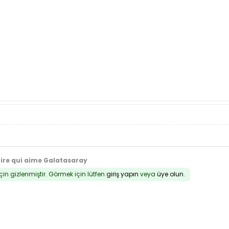
tire qui aime Galatasaray
için gizlenmiştir. Görmek için lütfen
giriş yapın
veya
üye olun
.