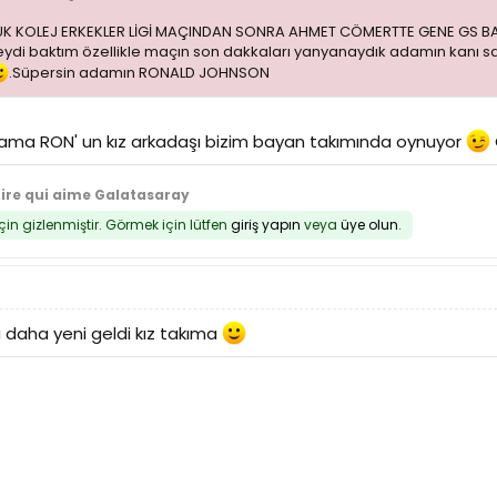
K KOLEJ ERKEKLER LİGİ MAÇINDAN SONRA AHMET CÖMERTTE GENE GS BA
i baktım özellikle maçın son dakkaları yanyanaydık adamın kanı sarı
.Süpersin adamın RONALD JOHNSON
ama RON' un kız arkadaşı bizim bayan takımında oynuyor
tire qui aime Galatasaray
için gizlenmiştir. Görmek için lütfen
giriş yapın
veya
üye olun
.
 daha yeni geldi kız takıma