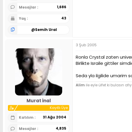
1,686
Mesajlar
43
Yaş
@
Semih Ural
3 Şub 2005
Ronla Crystal zaten universi
Birlikte Israile gittiler sim
Seda yla ilgilide umarim s
Alim
ile eyle ülfet ki bulasın afiy
Murat İnal
Kayıtlı Üye
31 Ağu 2004
Katılım
4,835
Mesajlar