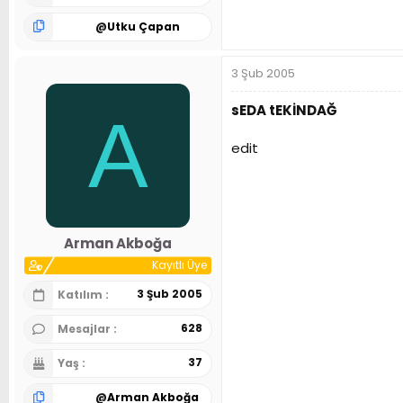
@
Utku Çapan
3 Şub 2005
sEDA tEKİNDAĞ
A
edit
Arman Akboğa
Kayıtlı Üye
3 Şub 2005
Katılım
628
Mesajlar
37
Yaş
@
Arman Akboğa