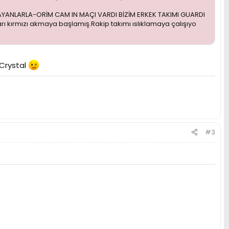
YANLARLA-ORİM CAM IN MAÇI VARDI BİZİM ERKEK TAKIMI GUARDI
 kırmızı akmaya başlamış.Rakip takımı ıslıklamaya çalışıyo
Crystal
#3