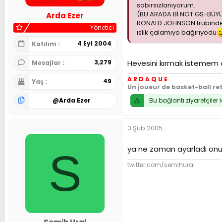
sabırsızlanıyorum.
(BU ARADA Bİ NOT GS-BÜYÜ
Arda Ezer
RONALD JOHNSON trübindeyd
Yönetici
ıslık çalamıyo bağırıyodu
4 Eyl 2004
Katılım
3,279
Hevesini kırmak istemem 
Mesajlar
A R D A Q U E
49
Yaş
Un joueur de basket-ball re
@
Arda Ezer
Bu bağlantı ziyaretçiler 
3 Şub 2005
ya ne zaman ayarladı onu
S
twitter.com/semihural