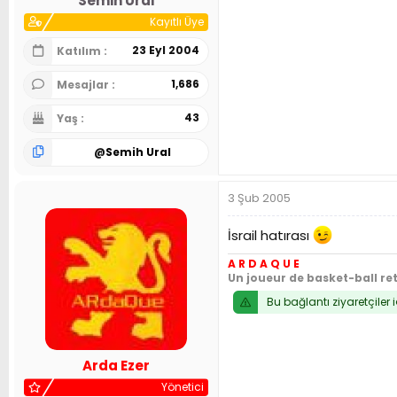
Semih Ural
Kayıtlı Üye
23 Eyl 2004
Katılım
1,686
Mesajlar
43
Yaş
@
Semih Ural
3 Şub 2005
İsrail hatırası
A R D A Q U E
Un joueur de basket-ball re
Bu bağlantı ziyaretçiler 
Arda Ezer
Yönetici