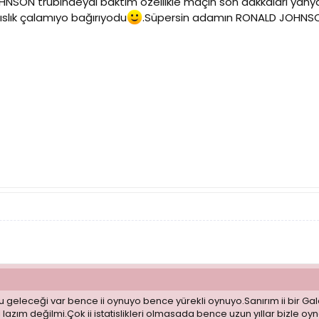
NSON trübindeydi baktım özellikle maçın son dakkaları yanya
 ıslık çalamıyo bağırıyodu
.Süpersin adamın RONALD JOHNS
eleceği var bence ii oynuyo bence yürekli oynuyo.Sanırım ii bir Galat
 lazım değilmi.Çok ii istatislikleri olmasada bence uzun yıllar bizle 