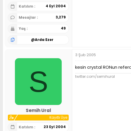
4 Eyl 2004
Katılım
3,279
Mesajlar
49
Yaş
@
Arda Ezer
3 Şub 2005
kesin crystal RONun refer
S
twitter.com/semihural
Semih Ural
Kayıtlı Üye
23 Eyl 2004
Katılım