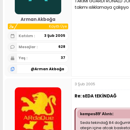
TAKIMI GUARDI RONALD JOH
n
h
takımı ıslıklamaya çalışıyo
i
Arman Akboğa
Kayıtlı Üye
3 Şub 2005
Katılım
628
Mesajlar
37
Yaş
@
Arman Akboğa
3 Şub 2005
Re: sEDA tEKİNDAĞ
kempes89' Alıntı:
Seda tekindağ 84 doğumlu g
ateşin içine atcak basketci