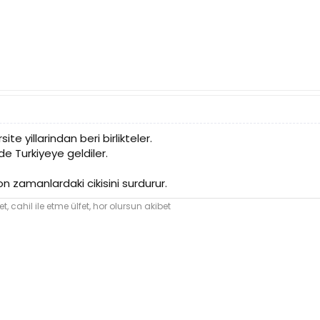
te yillarindan beri birlikteler.
dide Turkiyeye geldiler.
on zamanlardaki cikisini surdurur.
et,
cahil
ile etme ülfet, hor olursun akibet