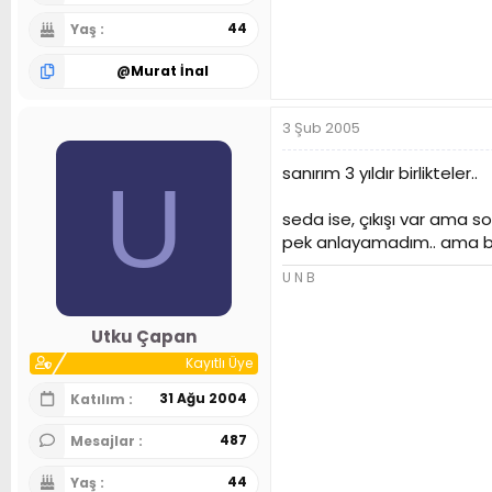
44
Yaş
@
Murat İnal
3 Şub 2005
sanırım 3 yıldır birlikteler..
U
seda ise, çıkışı var ama 
pek anlayamadım.. ama bun
U N B
Utku Çapan
Kayıtlı Üye
31 Ağu 2004
Katılım
487
Mesajlar
44
Yaş