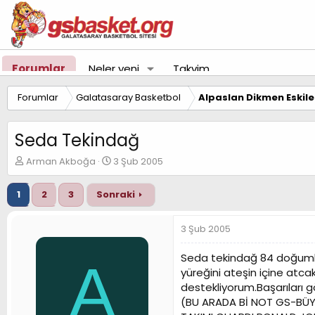
Forumlar
Neler yeni
Takvim
Forumlar
Galatasaray Basketbol
Alpaslan Dikmen Eskil
Seda Tekindağ
K
B
Arman Akboğa
3 Şub 2005
o
a
n
ş
1
2
3
Sonraki
u
l
y
a
u
n
3 Şub 2005
B
g
a
ı
Seda tekindağ 84 doğumlu 
A
ş
ç
yüreğini ateşin içine atca
l
t
destekliyorum.Başarıları g
a
a
t
r
(BU ARADA Bİ NOT GS-BÜY
a
i