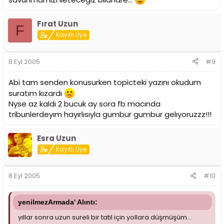
Fırat Uzun
F
Kayıtlı Üye
8 Eyl 2005
#9
Abi tam senden konusurken topicteki yazını okudum
suratım kızardı
Nyse az kaldı 2 bucuk ay sora fb macında
tribunlerdeyım hayırlısıyla gumbur gumbur gelıyoruzzz!!!
Esra Uzun
Kayıtlı Üye
8 Eyl 2005
#10
yenilmezArmada' Alıntı:
yıllar sonra uzun sureli bir tatil için yollara düşmüşüm...