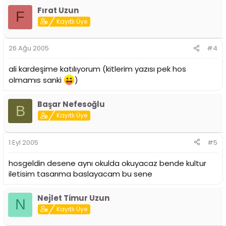
Fırat Uzun
F
Kayıtlı Üye
26 Ağu 2005
#4
ali kardeşime katılıyorum (kitlerim yazısı pek hos
olmamıs sanki
)
Başar Nefesoğlu
B
Kayıtlı Üye
1 Eyl 2005
#5
hosgeldin desene aynı okulda okuyacaz bende kultur
iletisim tasarıma baslayacam bu sene
Nejlet Timur Uzun
N
Kayıtlı Üye