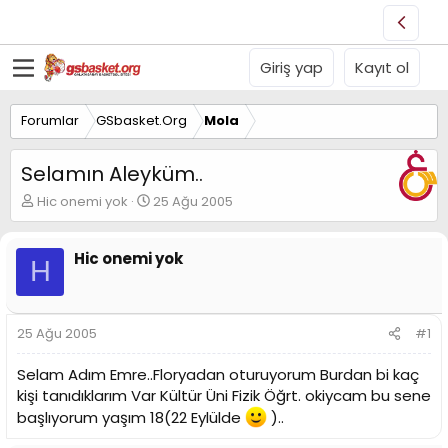
Giriş yap
Kayıt ol
Forumlar
GSbasket.Org
Mola
Selamın Aleyküm..
K
B
Hic onemi yok
25 Ağu 2005
o
a
n
ş
u
l
Hic onemi yok
H
y
a
u
n
B
g
a
ı
25 Ağu 2005
#1
ş
ç
l
t
Selam Adım Emre..Floryadan oturuyorum Burdan bi kaç
a
a
kişi tanıdıklarım Var Kültür Üni Fizik Öğrt. okiycam bu sene
t
r
a
i
başlıyorum yaşım 18(22 Eylülde
)..
n
h