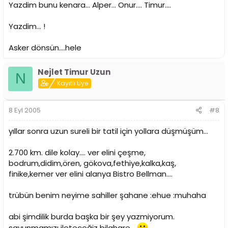
Yazdim bunu kenara... Alper... Onur.... Timur....
Yazdim... !
Asker dönsün....hele
Nejlet Timur Uzun
N
Kayıtlı Üye
8 Eyl 2005
#8
yıllar sonra uzun sureli bir tatil için yollara düşmüşüm...
2.700 km. dile kolay.... ver elini çeşme,
bodrum,didim,ören, gökova,fethiye,kalka,kaş,
finike,kemer ver elini alanya Bistro Bellman....
trübün benim neyime sahiller şahane :ehue :muhaha
abi şimdilik burda başka bir şey yazmiyorum.
savunmamızı ileteceğiz bilahare...