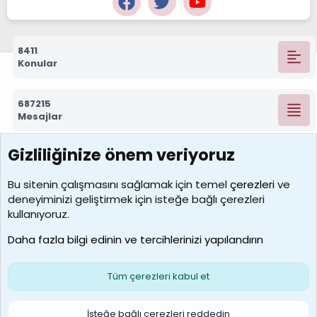
8411
Konular
687215
Mesajlar
Gizliliğinize önem veriyoruz
7388
Kullanıcılar
Bu sitenin çalışmasını sağlamak için temel
çerezleri
ve
deneyiminizi geliştirmek için isteğe bağlı çerezleri
borabekirogluu
kullanıyoruz.
Son üye
Daha fazla bilgi edinin ve tercihlerinizi yapılandırın
Bize ulaşın
Şartlar ve kurallar
Gizlilik politikası
Çerezler
Yardım
Ana sayfa
R
Tüm çerezleri kabul et
S
S
Galatasaray Basketbol | GS Basket Taraftar Platformu
İsteğe bağlı çerezleri reddedin