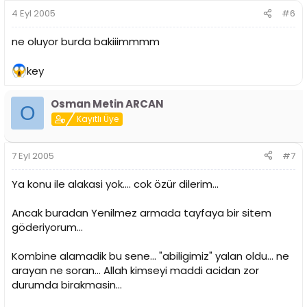
4 Eyl 2005
#6
ne oluyor burda bakiiimmmm
key
Osman Metin ARCAN
O
Kayıtlı Üye
7 Eyl 2005
#7
Ya konu ile alakasi yok.... cok özür dilerim...
Ancak buradan Yenilmez armada tayfaya bir sitem
göderiyorum...
Kombine alamadik bu sene... "abiligimiz" yalan oldu... ne
arayan ne soran... Allah kimseyi maddi acidan zor
durumda birakmasin...