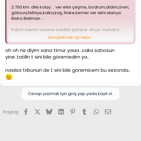
2.700 km. dile kolay.... ver elini çeşme, bodrum,didim,ören,
gökova,fethiye,kalka,kaş, finike,kemer ver elini alanya
Bistro Bellman....
trübün benim neyime sahiller şahane :ehue :muhaha
Genişletmek için tıkla ...
abi şimdilik burda başka bir şey yazmiyorum.
savunmamızı ileteceğiz bilahare...
oh oh ne diyim sana timur yaaa...caka satıosun
yine..tatilin t sini bile göremedim ya..
nasılsa tribunun de t sini bile göremicem bu sezonda..
Cevap yazmak için giriş yap yada kayıt ol.
Facebook
X (Twitter)
Bluesky
LinkedIn
Pinterest
Tumblr
WhatsApp
E-posta
Paylaş: