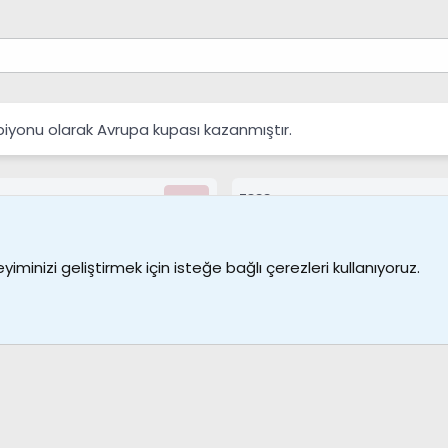
yonu olarak Avrupa kupası kazanmıştır.
7388
Kullanıcılar
Bize ulaşın
Şartl
iminizi geliştirmek için isteğe bağlı çerezleri kullanıyoruz.