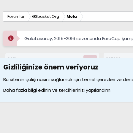
Forumlar
GSbasket.Org
Mola
Galatasaray, 2015-2016 sezonunda EuroCup şampi
8411
687208
Konular
Mesajlar
Gizliliğinize önem veriyoruz
Çerezler
Bu sitenin çalışmasını sağlamak için temel
çerezleri
ve deney
Daha fazla bilgi edinin ve tercihlerinizi yapılandırın
Galatasaray Basketbol | GS Basket Taraftar Platformu