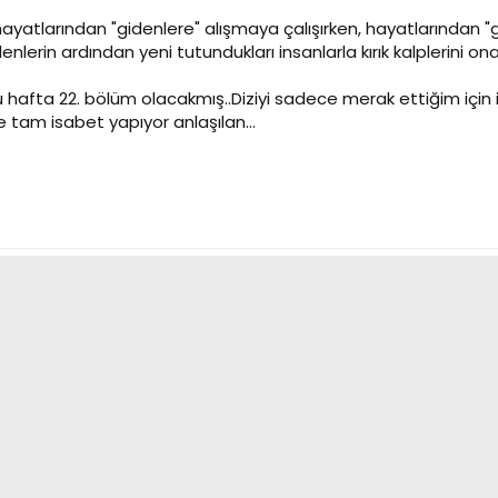
ayatlarından "gidenlere" alışmaya çalışırken, hayatlarından "
enlerin ardından yeni tutundukları insanlarla kırık kalplerini o
bu hafta 22. bölüm olacakmış..Diziyi sadece merak ettiğim içi
de tam isabet yapıyor anlaşılan...