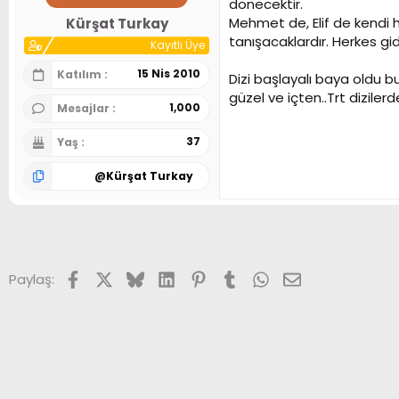
dönecektir.
n
h
Mehmet de, Elif de kendi h
Kürşat Turkay
i
tanışacaklardır. Herkes gid
Kayıtlı Üye
15 Nis 2010
Katılım
Dizi başlayalı baya oldu 
güzel ve içten..Trt diziler
1,000
Mesajlar
37
Yaş
@
Kürşat Turkay
Facebook
X (Twitter)
Bluesky
LinkedIn
Pinterest
Tumblr
WhatsApp
E-posta
Paylaş: