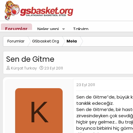
Forumlar
Neler yeni
Takvim
Forumlar
GSbasket.Org
Mola
Sen de Gitme
K
B
Kürşat Turkay
23 Eyl 2011
o
a
n
ş
u
l
23 Eyl 2011
y
a
u
n
Sen de Gitme”de, büyük ken
K
B
g
tanıklık edeceğiz.
a
ı
Sen de Gitme’de, bir hasta
ş
ç
zirvesindeyken çok sevdiği
l
t
a
a
hiçbir şey gelmez… Bu tra
t
r
boyunca birbirini hiç gör
a
i