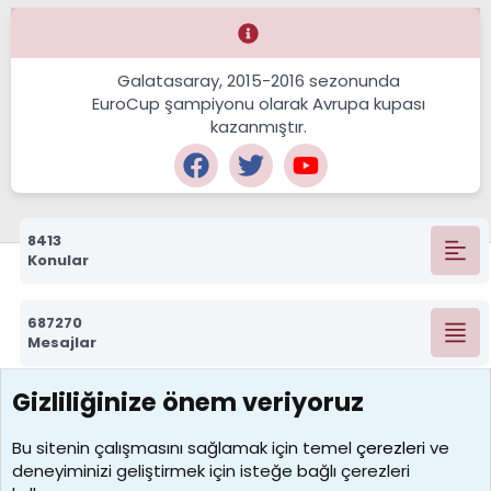
Galatasaray, 2015-2016 sezonunda
EuroCup şampiyonu olarak Avrupa kupası
kazanmıştır.
8413
Konular
687270
Mesajlar
Gizliliğinize önem veriyoruz
7388
Kullanıcılar
Bu sitenin çalışmasını sağlamak için temel
çerezleri
ve
deneyiminizi geliştirmek için isteğe bağlı çerezleri
borabekirogluu