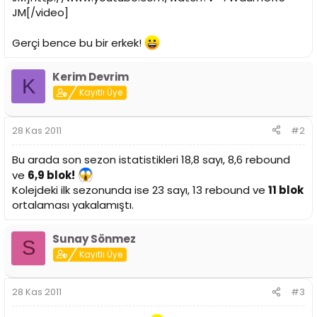
n
h
JM[/video]
i
Gerçi bence bu bir erkek!
Kerim Devrim
K
Kayıtlı Üye
28 Kas 2011
#2
Bu arada son sezon istatistikleri 18,8 sayı, 8,6 rebound
ve
6,9 blok!
Kolejdeki ilk sezonunda ise 23 sayı, 13 rebound ve
11 blok
ortalaması yakalamıştı.
Sunay Sönmez
S
Kayıtlı Üye
28 Kas 2011
#3