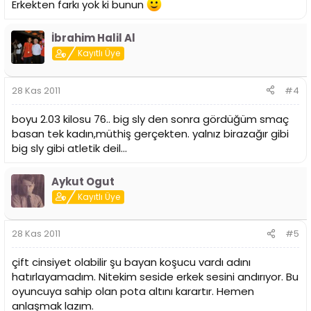
Erkekten farkı yok ki bunun
İbrahim Halil Al
Kayıtlı Üye
28 Kas 2011
#4
boyu 2.03 kilosu 76.. big sly den sonra gördüğüm smaç
basan tek kadın,müthiş gerçekten. yalnız birazağır gibi
big sly gibi atletik deil...
Aykut Ogut
Kayıtlı Üye
28 Kas 2011
#5
çift cinsiyet olabilir şu bayan koşucu vardı adını
hatırlayamadım. Nitekim seside erkek sesini andırıyor. Bu
oyuncuya sahip olan pota altını karartır. Hemen
anlaşmak lazım.