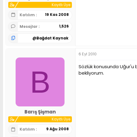
Kayıtlı Üye
19 Kas 2008
Katılım
1,526
Mesajlar
@
Bağdat Kaynak
6 Eyl 2010
Sözlük konusunda Uğur'u b
B
bekliyorum.
Barış Şişman
Kayıtlı Üye
9 Ağu 2008
Katılım