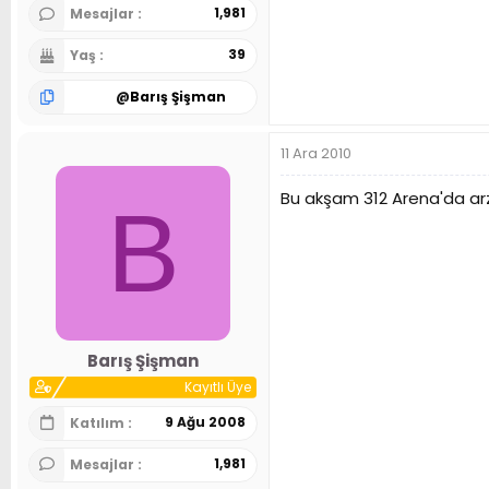
1,981
Mesajlar
39
Yaş
@
Barış Şişman
11 Ara 2010
Bu akşam 312 Arena'da ar
B
Barış Şişman
Kayıtlı Üye
9 Ağu 2008
Katılım
1,981
Mesajlar