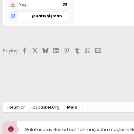
39
Yaş
@
Barış Şişman
Facebook
X (Twitter)
Bluesky
LinkedIn
Pinterest
Tumblr
WhatsApp
E-posta
Paylaş:
Forumlar
GSbasket.Org
Mola
Galatasaray Basketbol Takımı iç saha maçlarını 