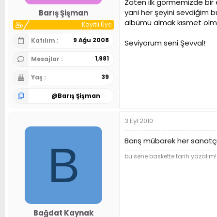
Zaten ilk görmemizde bir e
n
h
yani her şeyini sevdiğim 
Barış Şişman
i
albümü almak kısmet olmadı
Kayıtlı Üye
9 Ağu 2008
Katılım
Seviyorum seni Şevval!
1,981
Mesajlar
39
Yaş
@
Barış Şişman
3 Eyl 2010
Barış mübarek her sanatçıy
B
bu sene baskette tarih yazalım!
Bağdat Kaynak