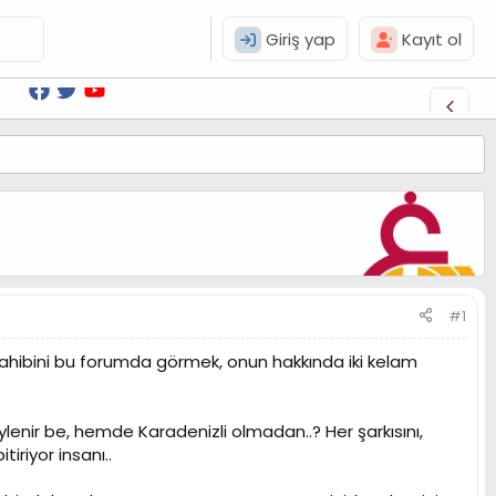
Giriş yap
Kayıt ol
#1
 sahibini bu forumda görmek, onun hakkında iki kelam
enir be, hemde Karadenizli olmadan..? Her şarkısını,
iriyor insanı..