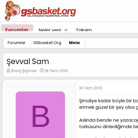
Forumlar
Neler yeni
Takvim
Forumlar
GSbasket.Org
Mola
Şevval Sam
K
B
Barış Şişman
19 Tem 2010
o
a
n
ş
u
l
19 Tem 2010
y
a
u
n
Şimdiye kadar böyle bir b
B
B
g
etmek güzel bir şey olsa g
a
ı
ş
ç
Aslında bende ne yazacağı
l
t
a
a
türküsünü dinlediğimde bir
t
r
a
i