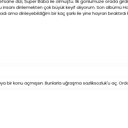
fsane dizi, Süper Baba ile olmuştu. İlk gönlümüze orada girdi
bu insanı dinlemekten çok büyük keyif alıyorum. Son albümü H
 ama dinleyebildiğim bir kaç şarkı ile yine hayran bıraktırdı 
a bir konu açmışsın. Bunlarla uğraşma sazliksozluk'u aç. Orda