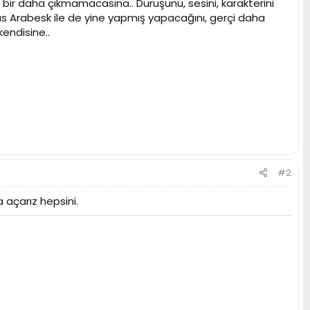
 bir daha çıkmamacasına.. Duruşunu, sesini, karakterini
as Arabesk ile de yine yapmış yapacağını, gerçi daha
kendisine..
#2
 açarız hepsini.