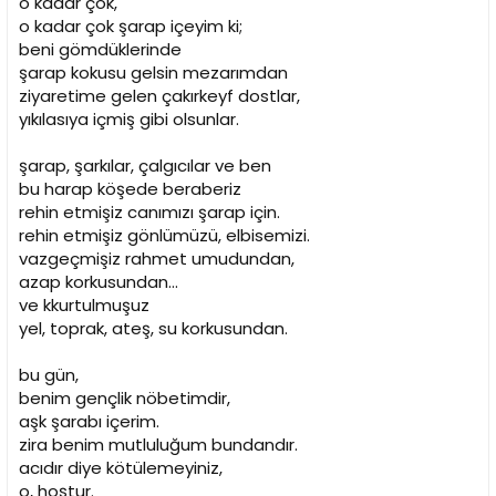
o kadar çok,
o kadar çok şarap içeyim ki;
beni gömdüklerinde
şarap kokusu gelsin mezarımdan
ziyaretime gelen çakırkeyf dostlar,
yıkılasıya içmiş gibi olsunlar.
şarap, şarkılar, çalgıcılar ve ben
bu harap köşede beraberiz
rehin etmişiz canımızı şarap için.
rehin etmişiz gönlümüzü, elbisemizi.
vazgeçmişiz rahmet umudundan,
azap korkusundan...
ve kkurtulmuşuz
yel, toprak, ateş, su korkusundan.
bu gün,
benim gençlik nöbetimdir,
aşk şarabı içerim.
zira benim mutluluğum bundandır.
acıdır diye kötülemeyiniz,
o, hoştur.