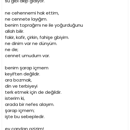
su gibi akıp gidiyor.
ne cehennemi hak ettim,
ne cennete layığım.
benim toprağımı ne ile yoğurduğunu
allah bilir.
fakir, kafir, çirkin, fahişe gbiyim.
ne dinim var ne dünyüm.
ne de;
cennet umudum var.
benim şarap içmem
keyiften değildir.
ara bozmak,
din ve terbiyeyi
terk etmek için de değildir.
isterim ki,
arada bir nefes alayım.
şarap içmem;
işte bu sebepledir.
ey candan azizim!