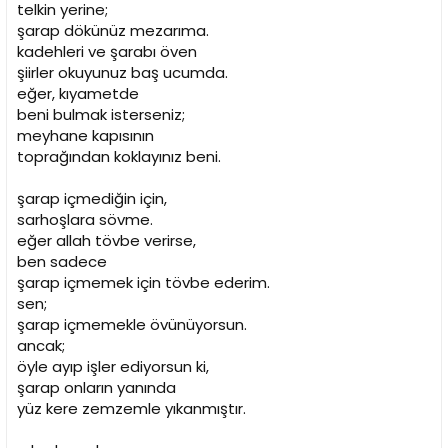
telkin yerine;
şarap dökünüz mezarıma.
kadehleri ve şarabı öven
şiirler okuyunuz baş ucumda.
eğer, kıyametde
beni bulmak isterseniz;
meyhane kapısının
toprağından koklayınız beni.
şarap içmediğin için,
sarhoşlara sövme.
eğer allah tövbe verirse,
ben sadece
şarap içmemek için tövbe ederim.
sen;
şarap içmemekle övünüyorsun.
ancak;
öyle ayıp işler ediyorsun ki,
şarap onların yanında
yüz kere zemzemle yıkanmıştır.