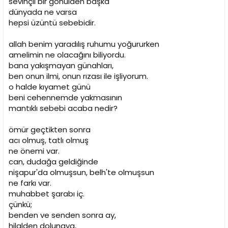
sevinçli bir gönülden başka
dünyada ne varsa
hepsi üzüntü sebebidir.
allah benim yaradılış ruhumu yoğururken
amelimin ne olacağını biliyordu.
bana yakışmayan günahları,
ben onun ilmi, onun rızası ile işliyorum.
o halde kıyamet günü
beni cehennemde yakmasının
mantıklı sebebi acaba nedir?
ömür geçtikten sonra
acı olmuş, tatlı olmuş
ne önemi var.
can, dudağa geldiğinde
nişapur'da olmuşsun, belh'te olmuşsun
ne farkı var.
muhabbet şarabı iç.
çünkü;
benden ve senden sonra ay,
hilalden dolunaya,