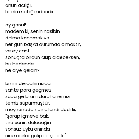
onun acılığı,
benim saflığımdandır.
ey gönül!
madem ki, senin nasibin
dalma kanamak ve
her gün başka durumda olmaktır,
ve ey can!
sonuçta birgün çıkıp gideceksen,
bu bedende
ne diye geldin?
bizim dergahımızda
sahte para geçmez.
süpürge bizim darphanemizi
temiz süpürmüştür.
meyhaneden bir efendi dedi ki;
"şarap içmeye bak.
zira senin dalacağın
sonsuz uyku anında
nice asırlar gelip geçecek."