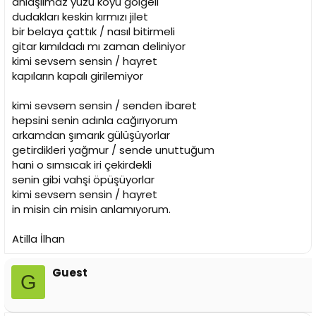
anlaşılmaz yüzü koyu gölgeli
dudakları keskin kırmızı jilet
bir belaya çattık / nasıl bitirmeli
gitar kımıldadı mı zaman deliniyor
kimi sevsem sensin / hayret
kapıların kapalı girilemiyor
kimi sevsem sensin / senden ibaret
hepsini senin adınla cağırıyorum
arkamdan şımarık gülüşüyorlar
getirdikleri yağmur / sende unuttuğum
hani o sımsıcak iri çekirdekli
senin gibi vahşi öpüşüyorlar
kimi sevsem sensin / hayret
in misin cin misin anlamıyorum.
Atilla İlhan
Guest
G