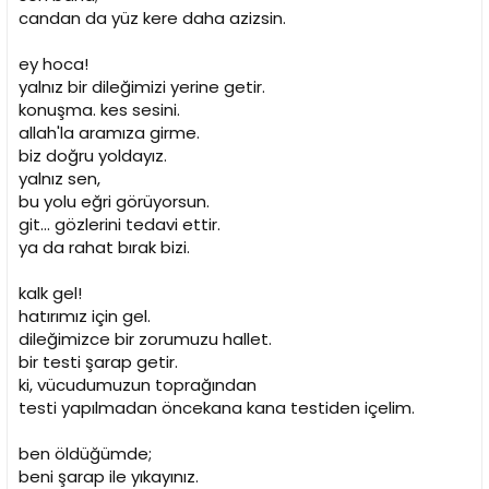
candan da yüz kere daha azizsin.
ey hoca!
yalnız bir dileğimizi yerine getir.
konuşma. kes sesini.
allah'la aramıza girme.
biz doğru yoldayız.
yalnız sen,
bu yolu eğri görüyorsun.
git... gözlerini tedavi ettir.
ya da rahat bırak bizi.
kalk gel!
hatırımız için gel.
dileğimizce bir zorumuzu hallet.
bir testi şarap getir.
ki, vücudumuzun toprağından
testi yapılmadan öncekana kana testiden içelim.
ben öldüğümde;
beni şarap ile yıkayınız.