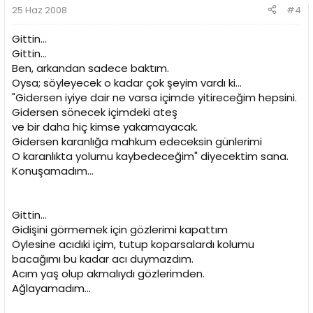
25 Haz 2008
#4
Gittin...
Gittin...
Ben, arkandan sadece baktım.
Oysa; söyleyecek o kadar çok şeyim vardı ki...
"Gidersen iyiye dair ne varsa içimde yitireceğim hepsini.
Gidersen sönecek içimdeki ateş
ve bir daha hiç kimse yakamayacak.
Gidersen karanlığa mahkum edeceksin günlerimi
O karanlıkta yolumu kaybedeceğim" diyecektim sana.
Konuşamadım...
Gittin...
Gidişini görmemek için gözlerimi kapattım
Öylesine acıdıki içim, tutup koparsalardı kolumu
bacağımı bu kadar acı duymazdım.
Acım yaş olup akmalıydı gözlerimden.
Ağlayamadım...