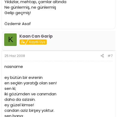
Yıldızlar, mehtap, çamlar altında
Ne günlermiş, ne günlermiş
Gelip geçmiş!
Özdemir Asaf
Kaan Can Garip
K
Kayıtlı Üye
25 Haz 2008
#7
nasname
ey bütün bir evrenin
en seçkin yaratığı olan sen!
sen ki;
iki gözümden ve canımdan
daha da azizsin.
ey güzel kimse!
candan aziz birşey yoktur.
sen bana;