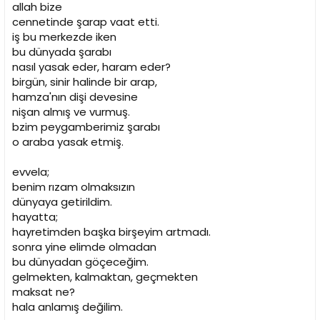
allah bize
cennetinde şarap vaat etti.
iş bu merkezde iken
bu dünyada şarabı
nasıl yasak eder, haram eder?
birgün, sinir halinde bir arap,
hamza'nın dişi devesine
nişan almış ve vurmuş.
bzim peygamberimiz şarabı
o araba yasak etmiş.
evvela;
benim rızam olmaksızın
dünyaya getirildim.
hayatta;
hayretimden başka birşeyim artmadı.
sonra yine elimde olmadan
bu dünyadan göçeceğim.
gelmekten, kalmaktan, geçmekten
maksat ne?
hala anlamış değilim.