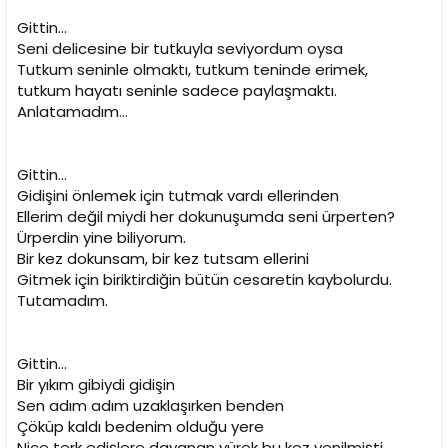
Gittin...
Seni delicesine bir tutkuyla seviyordum oysa
Tutkum seninle olmaktı, tutkum teninde erimek,
tutkum hayatı seninle sadece paylaşmaktı.
Anlatamadım...
Gittin...
Gidişini önlemek için tutmak vardı ellerinden
Ellerim değil miydi her dokunuşumda seni ürperten?
Ürperdin yine biliyorum.
Bir kez dokunsam, bir kez tutsam ellerini
Gitmek için biriktirdiğin bütün cesaretin kaybolurdu.
Tutamadım.
Gittin...
Bir yıkım gibiydi gidişin
Sen adım adım uzaklaşırken benden
Çöküp kaldı bedenim olduğu yere
Nice terk edişlere dayanan yürek bu kez yenilmişti