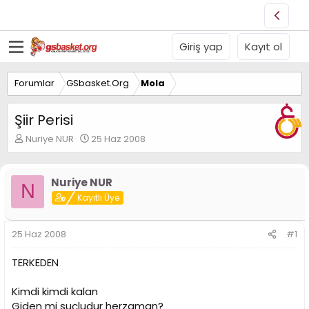
Giriş yap
Kayıt ol
Forumlar
GSbasket.Org
Mola
Şiir Perisi
K
B
Nuriye NUR
25 Haz 2008
o
a
n
ş
u
l
Nuriye NUR
N
y
a
Kayıtlı Üye
u
n
B
g
a
ı
25 Haz 2008
#1
ş
ç
l
t
TERKEDEN
a
a
t
r
a
i
Kimdi kimdi kalan
n
h
Giden mi suçludur herzaman?