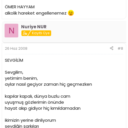
ÖMER HAYYAM
alkolik hareket engellenemez
Nuriye NUR
N
Kayıtlı Üye
26 Haz 2008
#8
SEVGİLİM
Sevgilim,
yetimim benim,
aylar nasıl geçiyor zaman hiç geçmezken
kapılar kapalı, dünya buzlu cam
uyuşmuş gözlerimin önünde
hayat akıp gidiyor hiç kımıldamadan
ikimizin yerine dinliyorum
sevdiğin şarkıları