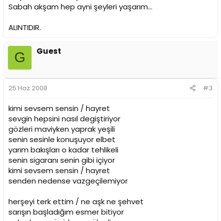
Sabah akşam hep ayni şeyleri yaşarım...
ALINTIDIR.
Guest
G
25 Haz 2008
#3
kimi sevsem sensin / hayret
sevgin hepsini nasıl degiştiriyor
gözleri maviyken yaprak yeşili
senin sesinle konuşuyor elbet
yarım bakışları o kadar tehlikeli
senin sigaranı senin gibi içiyor
kimi sevsem sensin / hayret
senden nedense vazgeçilemiyor
herşeyi terk ettim / ne aşk ne şehvet
sarışın başladığım esmer bitiyor