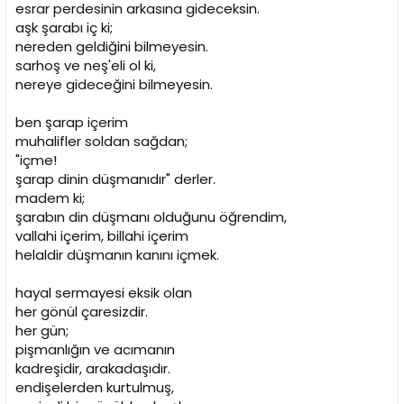
esrar perdesinin arkasına gideceksin.
aşk şarabı iç ki;
nereden geldiğini bilmeyesin.
sarhoş ve neş'eli ol ki,
nereye gideceğini bilmeyesin.
ben şarap içerim
muhalifler soldan sağdan;
"içme!
şarap dinin düşmanıdır" derler.
madem ki;
şarabın din düşmanı olduğunu öğrendim,
vallahi içerim, billahi içerim
helaldir düşmanın kanını içmek.
hayal sermayesi eksik olan
her gönül çaresizdir.
her gün;
pişmanlığın ve acımanın
kadreşidir, arakadaşıdır.
endişelerden kurtulmuş,