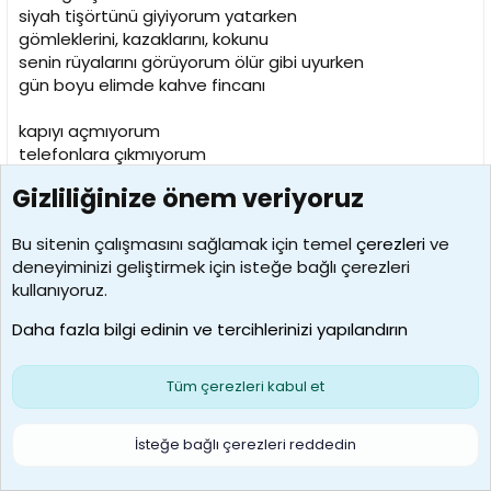
siyah tişörtünü giyiyorum yatarken
gömleklerini, kazaklarını, kokunu
senin rüyalarını görüyorum ölür gibi uyurken
gün boyu elimde kahve fincanı
kapıyı açmıyorum
telefonlara çıkmıyorum
başını bekliyorum geleceği olmayan hatıraların
Gizliliğinize önem veriyoruz
Sevgilim,
Bu sitenin çalışmasını sağlamak için temel
çerezleri
ve
yetimim benim,
deneyiminizi geliştirmek için isteğe bağlı çerezleri
nasıl da kayıtsız gülüyorsun hayata
kullanıyoruz.
öldüğünden haberi yok fotoğraflarının
Daha fazla bilgi edinin ve tercihlerinizi yapılandırın
MURATHAN MUNGAN
Tüm çerezleri kabul et
Nuriye NUR
N
Kayıtlı Üye
İsteğe bağlı çerezleri reddedin
27 Haz 2008
#9