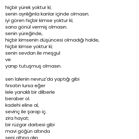
hiçbir yürek yoktur ki;
senin ayrılığınla kanlar içinde olmasın.
iyi gören hiçbir kimse yoktur ki;
sana gönül vermiş olmasın.
senin yüreğinde,
hiçbir kimsenin düşüncesi olmadığı halde,
hiçbir kimse yoktur ki;
senin sevdan ile meşgul
ve
yanıp tutuşmuş olmasın.
sen lalenin nevruz'da yaptığı gibi
fırsatın lursa eğer
lele yanaklı bir dilberle
beraber ol.
kadehi eline al,
sevinç ile şarap iç.
zira hayat;
bir rüzgar darbesi gibi
mavi göğün altında
seni altına alıp