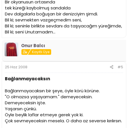
Bir okyanusun ortasında
tek küreği kaybolmuş sandalda
Dev dalgalarla boğuşan bir denizciyim şimdi.
Bil ki; sevmekten vazgeçmedim seni,
Bil ki; seninle birlikte sevdanı da taşıyacağım yüreğimde,
Bil ki; seni Unutamadım...
Onur Balcı
Kayıtlı Üye
25 Haz 2008
#5
Bağlanmayacaksın
Bağlanmayacaksın bir şeye, öyle körü körüne.
"O olmazsa yaşayamam." demeyeceksin.
Demeyeceksin işte.
Yaşarsın çünkü.
Öyle beylik laflar etmeye gerek yok ki.
Çok sevmeyeceksin mesela. O daha az severse kırılırsın.