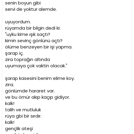
senin boyun gibi
servi de yoktur alemde.
uyuyordum.
rüyamda bir bilgin dedi ki:
"uyku kime ışık saçtı?
kimin sevinç gönlünü açtı?
ölüme benzeyen bir işi yapma.
şarap iç.
zira toprağın altında
uyumaya çok vaktin olacak."
şarap kasesini benim elime koy.
zira;
gönlümde hararet var.
ve bu ömür akıp kaçıp gidiyor.
kalk!
talih ve mutluluk
rüya gbi bir sırdır.
kalk!
gençlik ateşi