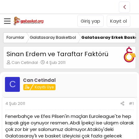
Giriş yap
Kayıt ol
Forumlar
Galatasaray Basketbol
Galatasaray Erkek Basket
Sinan Erdem ve Taraftar Faktörü
K
B
Can Cetindal
4 Şub 2011
o
a
n
ş
u
l
Can Cetindal
C
y
a
Kayıtlı Üye
u
n
B
g
a
ı
4 Şub 2011
#1
ş
ç
l
t
Fenerbahçe ve Efes Pilsen'in maçları Euroleague'te hep
a
a
kapalı gişe oynuyor resmen..Abdi İpekçi ise ulaşım olarak
t
r
çok zor bir yer salonumuz dolmuyor.Ataköy'deki
a
i
n
h
Galatasaray'lı ve basket izleyicisi çok fazla gelecek