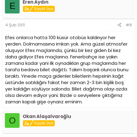
Eren Aydın
E
Kayıtlı Üye
4 Şub 2011
#8
Efes onlarca hatta 100 küsür otobüs kaldırıyor her
yerden. Dolmamasına imkan yok. Ama güzel atmosfer
oluşuyor Efes maçlarında, çünkü bir kez giden bi kez
daha gidiyor Efes maçlarına. Fenerbahçe ise yakın
zamana kadar yani ilk oynadıkları grup maçlarında her
tarafa bedava bilet dağıttı. Takım başarılı olunca bunu
bıraktı. Yinede maça gidenler biletlerin hepsinin kağıt
üstünde satıldığını fakat her zaman 2-3 bin kişilik boş
yer kaldığın söylüyor salonda. Bilet dağıtma olayı azda
olsa devam ediyor yani. Bizde o seviyelere çıktığımız
zaman kapalı gişe oynarız eminim.
Okan Alaşalvaroğlu
O
Kayıtlı Üye