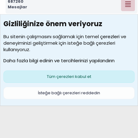
687260
Mesajlar
Gizliliğinize önem veriyoruz
7388
Kullanıcılar
Bu sitenin çalışmasını sağlamak için temel
çerezleri
ve
deneyiminizi geliştirmek için isteğe bağlı çerezleri
borabekirogluu
kullanıyoruz.
Son üye
Daha fazla bilgi edinin ve tercihlerinizi yapılandırın
Bize ulaşın
Şartlar ve kurallar
Gizlilik politikası
Çerezler
Yardım
Ana sayfa
R
Tüm çerezleri kabul et
S
S
Galatasaray Basketbol | GS Basket Taraftar Platformu
İsteğe bağlı çerezleri reddedin
®
Community platform by XenForo
© 2010-2026 XenForo Ltd.
XenForo Türkçe 🇹🇷 Destek Forumu –
XenWp.Com