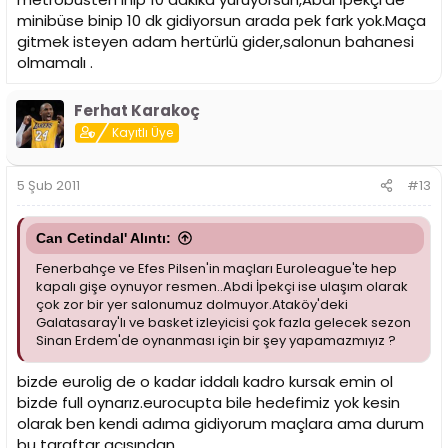
minibüse binip 10 dk gidiyorsun arada pek fark yok.Maça
gitmek isteyen adam hertürlü gider,salonun bahanesi
olmamalı .
Ferhat Karakoç
Kayıtlı Üye
5 Şub 2011
#13
Can Cetindal' Alıntı:
Fenerbahçe ve Efes Pilsen'in maçları Euroleague'te hep
kapalı gişe oynuyor resmen..Abdi İpekçi ise ulaşım olarak
çok zor bir yer salonumuz dolmuyor.Ataköy'deki
Galatasaray'lı ve basket izleyicisi çok fazla gelecek sezon
Sinan Erdem'de oynanması için bir şey yapamazmıyız ?
bizde eurolig de o kadar iddalı kadro kursak emin ol
bizde full oynarız.eurocupta bile hedefimiz yok kesin
olarak ben kendi adıma gidiyorum maçlara ama durum
bu taraftar açısından