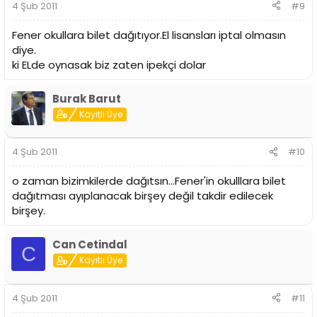
4 Şub 2011
#9
Fener okullara bilet dağıtıyor.El lisansları iptal olmasın
diye.
ki ELde oynasak biz zaten ipekçi dolar
Burak Barut
Kayıtlı Üye
4 Şub 2011
#10
o zaman bizimkilerde dağıtsın...Fener'in okulllara bilet
dağıtması ayıplanacak birşey değil takdir edilecek
birşey.
Can Cetindal
C
Kayıtlı Üye
4 Şub 2011
#11