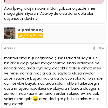
Abdi İpekçi ulaşım bakımından çok zor o yüzden her
maça gidemiyorum Ataköy'de olsa daha dolu olur
düşüncesindeyim..
Alpaslan Koç
Kayıtlı Üye
4 Şub 2011
#4
mantıklı ama bişi değişmiyo çünkü taraftar sayısı 3-5
bin arası gidip geliyo maçlarımızda sinan erdemde de
normal maçlarda aynı sayı olacaktır fazlası olmaz.efes
ve fener normal maclarda bu sayılara ulasamıyolar
zaten.sadece buyuk maclarda doluyo salonları bızımde
aynı sekılde.buyuk maclarda salon full.bısı farketcegını
dusunmuyorum.balıkesırde okuyorum burda oldugum
zaman mac kacırmam.sınan erdem olursa evıme cok
yakın ısıme gelır
ama dedıgım gıbı bısı farketmıcek
sayı olarak.