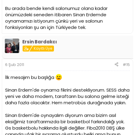
Bu arada bende kendi salonumuz olana kadar
önümüzdeki seneden itibaren Sinan Erdemde
oynamamızı istiyorum çünkü yeri ve salonun
fonksiyonları şu an için Türkiyede tek.
Ersin Bardakcı
Kayıtlı Üye
6 Şub 2011
#15
İlk mesajım bu başlığa
Sinan Erdem'de oynama fikrini destekliyorum. SESS daha
yeni ve daha modern, taraftarın bu salona gelme isteği
daha fazla olacaktır. Hem metrobüs durağınada yakın.
Sinan Erdem'de oynayalım diyorum ama bizim asıl
eksiğimiz taraftarımızda bir basketbol farkındalığı yok.
Gs basketbolu hakkında ilgili değiller. Fiba2010 DBŞ ülke
çapında ufak bir sıçrama oluşturdu belki ama bunun