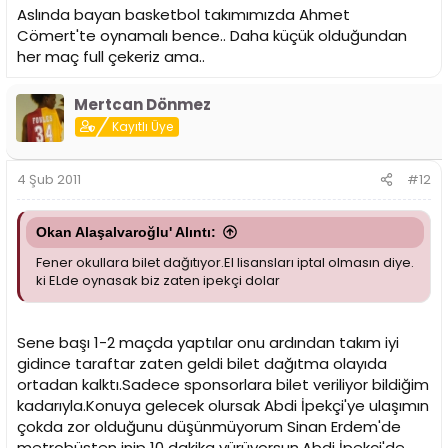
Aslında bayan basketbol takımımızda Ahmet
Cömert'te oynamalı bence.. Daha küçük olduğundan
her maç full çekeriz ama..
Mertcan Dönmez
Kayıtlı Üye
4 Şub 2011
#12
Okan Alaşalvaroğlu' Alıntı:
Fener okullara bilet dağıtıyor.El lisansları iptal olmasın diye.
ki ELde oynasak biz zaten ipekçi dolar
Sene başı 1-2 maçda yaptılar onu ardından takım iyi
gidince taraftar zaten geldi bilet dağıtma olayıda
ortadan kalktı.Sadece sponsorlara bilet veriliyor bildiğim
kadarıyla.Konuya gelecek olursak Abdi İpekçi'ye ulaşımın
çokda zor olduğunu düşünmüyorum Sinan Erdem'de
metrobüsten inip 10 dakika yürüyorsun,Abdi İpekçi'de