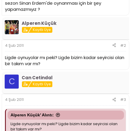
i
sezon Sinan Erdem'de oynanması için bir şey
yapamazmıyız ?
Alperen Küçük
Kayıtlı Üye
4 Şub 2011
#2
Ligde oynuyolar mı peki? Ligde bizim kadar seyircisi olan
bir takım var mı?
Can Cetindal
C
Kayıtlı Üye
4 Şub 2011
#3
Alperen Küçük' Alıntı:
Ligde oynuyolar mı peki? Ligde bizim kadar seyircisi olan
bir takım var mı?