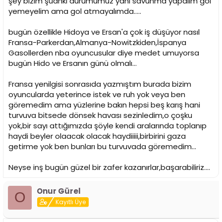
şey bizim şuanki durumumuz yani savunma yapalım gol
yemeyelim ama gol atmayalımda.....
bugün özellikle Hidoya ve Ersan'a çok iş düşüyor nasıl
Fransa-Parkerdan,Almanya-Nowitzkiden,İspanya
Gasollerden nba oyuncusular diye medet umuyorsa
bugün Hido ve Ersanın günü olmalı...
Fransa yenilgisi sonrasıda yazmıştım burada bizim
oyuncularda yeterince istek ve ruh yok veya ben
göremedim ama yüzlerine bakın hepsi beş karış hani
turvuva bitsede dönsek havası sezinledim,o çoşku
yok,bir sayı attığımızda şöyle kendi aralarında toplanıp
haydi beyler olaacak olacak haydiiiii,birbirini gaza
getirme yok ben bunları bu turvuvada göremedim...
Neyse inş bugün güzel bir zafer kazanırlar,başarabiliriz....
Onur Gürel
O
Kayıtlı Üye