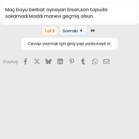
Maç boyu berbat oynayan Ersan,son topuda
sokamadı.Maddi manevi geçmiş olsun.
Son
1 of 3
Sonraki
Cevap yazmak için giriş yap yada kayıt ol.
Facebook
X (Twitter)
Bluesky
LinkedIn
Pinterest
Tumblr
WhatsApp
E-posta
Paylaş: