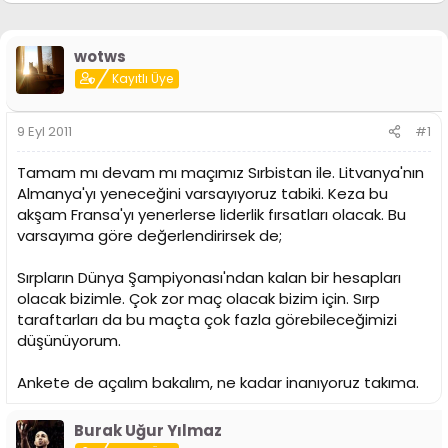
i
wotws
Kayıtlı Üye
9 Eyl 2011
#1
Tamam mı devam mı maçımız Sırbistan ile. Litvanya'nın
Almanya'yı yeneceğini varsayıyoruz tabiki. Keza bu
akşam Fransa'yı yenerlerse liderlik fırsatları olacak. Bu
varsayıma göre değerlendirirsek de;
Sırpların Dünya Şampiyonası'ndan kalan bir hesapları
olacak bizimle. Çok zor maç olacak bizim için. Sırp
taraftarları da bu maçta çok fazla görebileceğimizi
düşünüyorum.
Ankete de açalım bakalım, ne kadar inanıyoruz takıma.
Burak Uğur Yılmaz