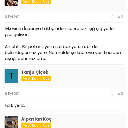
Kayıtlı Üye
9 Eyl 2011
#2
Ivkovic'in İspanya taktiğinden sonra bizi çiğ çiğ yerler
gibi geliyor..
Ah ahh.. Bir potansiyelimize bakıyorum, birde
bulunduğumuz yere. Normalde şu kadroya yarı finalden
aşağı denmez ama..
Tanju Çiçek
T
Kayıtlı Üye
9 Eyl 2011
#3
Fark yeriz.
Alpaslan Koç
Kayıtlı Üye