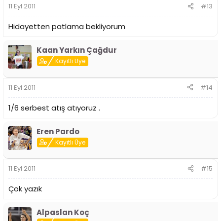
11 Eyl 2011
#13
Hidayetten patlama bekliyorum
Kaan Yarkın Çağdur
Kayıtlı Üye
11 Eyl 2011
#14
1/6 serbest atış atıyoruz .
Eren Pardo
Kayıtlı Üye
11 Eyl 2011
#15
Çok yazık
Alpaslan Koç