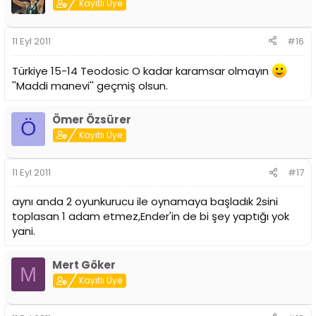
Kayıtlı Üye
11 Eyl 2011
#16
Türkiye 15-14 Teodosic O kadar karamsar olmayın
''Maddi manevi'' geçmiş olsun.
Ömer Özsürer
Ö
Kayıtlı Üye
11 Eyl 2011
#17
aynı anda 2 oyunkurucu ile oynamaya başladık 2sini
toplasan 1 adam etmez,Ender'in de bi şey yaptığı yok
yani.
Mert Göker
M
Kayıtlı Üye