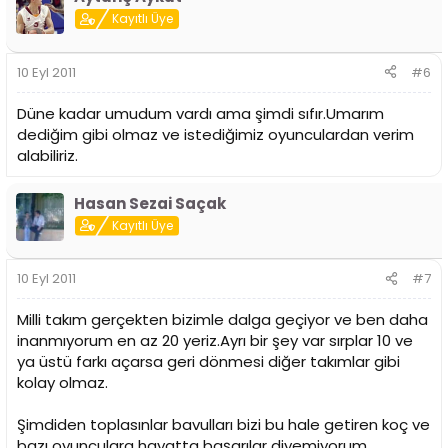
Kayıtlı Üye
10 Eyl 2011
#6
Düne kadar umudum vardı ama şimdi sıfır.Umarım
dediğim gibi olmaz ve istediğimiz oyunculardan verim
alabiliriz.
Hasan Sezai Saçak
Kayıtlı Üye
10 Eyl 2011
#7
Milli takım gerçekten bizimle dalga geçiyor ve ben daha
inanmıyorum en az 20 yeriz.Ayrı bir şey var sırplar 10 ve
ya üstü farkı açarsa geri dönmesi diğer takımlar gibi
kolay olmaz.
Şimdiden toplasınlar bavulları bizi bu hale getiren koç ve
bazı oyunculara hayatta başarılar diyemiyorum