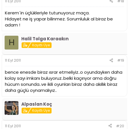
11 Eyl 2011
#18
Kerem´in üçlükleriyle tutunuyoruz maça.
Hidayet ne iş yapar bilinmez. Sorumluluk al biraz be
adam !
Halil Tolga Karaakın
H
Kayıtlı Üye
11 Eyl 2011
#19
bence enesde biraz ısrar etmeliyiz..o oyundayken daha
kolay sayı imkanı buluyoruz..belki kaçırıyor ama doğru
hücum sonunda..ve ikili oyunları biraz daha akıllık biraz
daha güçlü oynamalıyız..
Alpaslan Koç
Kayıtlı Üye
11 Eyl 2011
#20