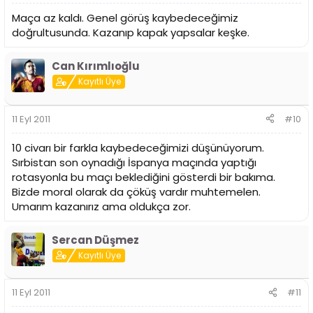
Maça az kaldı. Genel görüş kaybedeceğimiz
doğrultusunda. Kazanıp kapak yapsalar keşke.
Can Kırımlıoğlu
Kayıtlı Üye
11 Eyl 2011
#10
10 civarı bir farkla kaybedeceğimizi düşünüyorum.
Sırbistan son oynadığı İspanya maçında yaptığı
rotasyonla bu maçı beklediğini gösterdi bir bakıma.
Bizde moral olarak da çöküş vardır muhtemelen.
Umarım kazanırız ama oldukça zor.
Sercan Düşmez
Kayıtlı Üye
11 Eyl 2011
#11