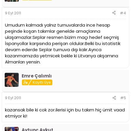
9 Eyl 2011
#4
Umudum kalmadı yalnız turnuvalarda ince hesap
peşinde koşan takımlar genelde amaçlarına
ulaşamazlar.Sırplar resmen bizim maçı hedef seçmiş
İspanyollar karşısında perişan oldular.Belki bu istatistik
devam ederde Sırplar turnuva dışı kalır.Ayrıca
kazanmamızda yetmicek bekle ki Litvanya akşamına
Almanları yensin.
Emre Çalımlı
Kayıtlı Üye
9 Eyl 2011
#5
kazansak bile ki cok zor.ilerisi için bu takım hiç ümit vaad
etmiyor ki!
Aytunç Aykut