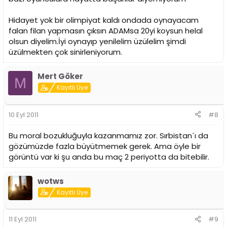
Hidayet yok bir olimpiyat kaldı ondada oynayacam
falan filan yapmasın çıksın ADAMsa 20yi koysun helal
olsun diyelim.İyi oynayıp yenilelim üzülelim şimdi
üzülmekten çok sinirleniyorum.
Mert Göker
M
Kayıtlı Üye
10 Eyl 2011
#8
Bu moral bozukluğuyla kazanmamız zor. Sırbistan´ı da
gözümüzde fazla büyütmemek gerek. Ama öyle bir
görüntü var ki şu anda bu maç 2 periyotta da bitebilir.
wotws
Kayıtlı Üye
11 Eyl 2011
#9