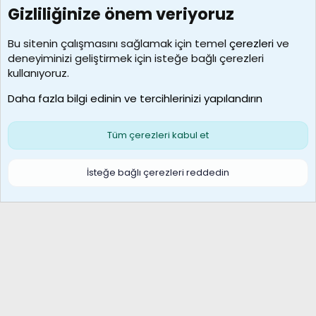
Gizliliğinize önem veriyoruz
7390
Kullanıcılar
Bu sitenin çalışmasını sağlamak için temel
çerezleri
ve
deneyiminizi geliştirmek için isteğe bağlı çerezleri
MosesBrownHayranı
kullanıyoruz.
Son üye
Daha fazla bilgi edinin ve tercihlerinizi yapılandırın
Bize ulaşın
Şartlar ve kurallar
Gizlilik politikası
Çerezler
Yardım
Ana sayfa
R
Tüm çerezleri kabul et
S
S
Galatasaray Basketbol | GS Basket Taraftar Platformu
İsteğe bağlı çerezleri reddedin
®
Community platform by XenForo
© 2010-2026 XenForo Ltd.
XenForo Türkçe 🇹🇷 Destek Forumu –
XenWp.Com