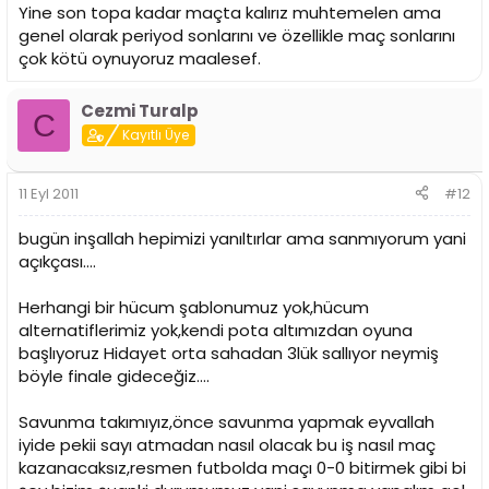
Yine son topa kadar maçta kalırız muhtemelen ama
genel olarak periyod sonlarını ve özellikle maç sonlarını
çok kötü oynuyoruz maalesef.
Cezmi Turalp
C
Kayıtlı Üye
11 Eyl 2011
#12
bugün inşallah hepimizi yanıltırlar ama sanmıyorum yani
açıkçası....
Herhangi bir hücum şablonumuz yok,hücum
alternatiflerimiz yok,kendi pota altımızdan oyuna
başlıyoruz Hidayet orta sahadan 3lük sallıyor neymiş
böyle finale gideceğiz....
Savunma takımıyız,önce savunma yapmak eyvallah
iyide pekii sayı atmadan nasıl olacak bu iş nasıl maç
kazanacaksız,resmen futbolda maçı 0-0 bitirmek gibi bi