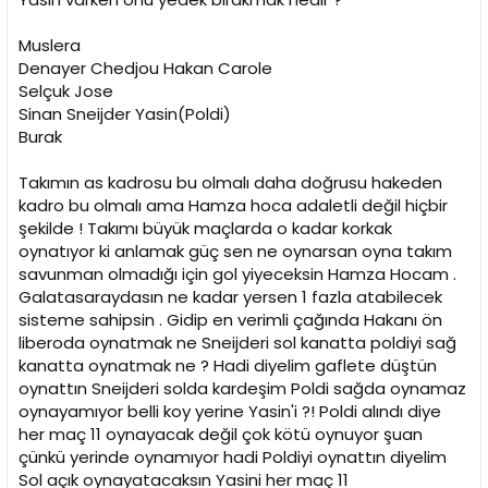
Muslera
Denayer Chedjou Hakan Carole
Selçuk Jose
Sinan Sneijder Yasin(Poldi)
Burak
Takımın as kadrosu bu olmalı daha doğrusu hakeden
kadro bu olmalı ama Hamza hoca adaletli değil hiçbir
şekilde ! Takımı büyük maçlarda o kadar korkak
oynatıyor ki anlamak güç sen ne oynarsan oyna takım
savunman olmadığı için gol yiyeceksin Hamza Hocam .
Galatasaraydasın ne kadar yersen 1 fazla atabilecek
sisteme sahipsin . Gidip en verimli çağında Hakanı ön
liberoda oynatmak ne Sneijderi sol kanatta poldiyi sağ
kanatta oynatmak ne ? Hadi diyelim gaflete düştün
oynattın Sneijderi solda kardeşim Poldi sağda oynamaz
oynayamıyor belli koy yerine Yasin'i ?! Poldi alındı diye
her maç 11 oynayacak değil çok kötü oynuyor şuan
çünkü yerinde oynamıyor hadi Poldiyi oynattın diyelim
Sol açık oynayatacaksın Yasini her maç 11