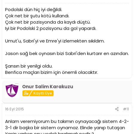
Podolski dün hiç iyi değildi.
Çok net bir şutu kötü kullandı.
Çok net bir pozisyonda da kaydı düştü.
Iyi bir Podolski 2 pozisyonu da gol yapardı.
Umut'u, Sabri'yi ve Emre'yi izlemekten sıkıldım.
Jason sağ bek oynasın bizi Sabri'den kurtarır en azından.
Şansın bir yenilgi oldu.
Benfica maçları bizim için önemli olacaktır.
Onur Salim Karakuzu
Kayıtlı Üye
16 Eyl 2015
#11
Anlam veremiyorum bu takımın oynayacağı sistem 4-2-
3-1 dir başka bir sistem oynamaz. Elinde yanıp tutaşan
Yasin varken onu yedek bırakmak nedir ?