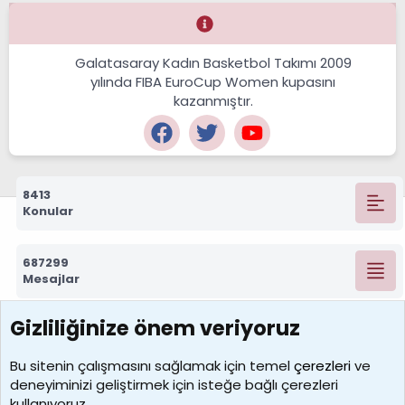
Galatasaray Kadın Basketbol Takımı 2009
yılında FIBA EuroCup Women kupasını
kazanmıştır.
8413
Konular
687299
Mesajlar
Gizliliğinize önem veriyoruz
7390
Kullanıcılar
Bu sitenin çalışmasını sağlamak için temel
çerezleri
ve
deneyiminizi geliştirmek için isteğe bağlı çerezleri
MosesBrownHayranı
kullanıyoruz.