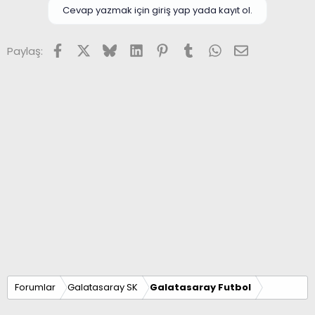
Cevap yazmak için giriş yap yada kayıt ol.
Facebook
X (Twitter)
Bluesky
LinkedIn
Pinterest
Tumblr
WhatsApp
E-posta
Paylaş:
Forumlar
Galatasaray SK
Galatasaray Futbol