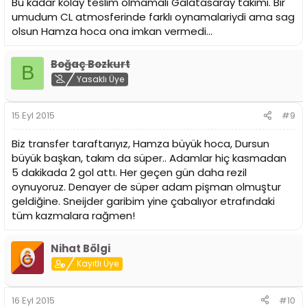
Bu kadar kolay teslim olmamalı Galatasaray takımı. Bir
umudum CL atmosferinde farklı oynamalariydi ama sag
olsun Hamza hoca ona imkan vermedi...
Boğaç Bozkurt
B
Yasaklı Üye
15 Eyl 2015
#9
Biz transfer taraftarıyız, Hamza büyük hoca, Dursun
büyük başkan, takım da süper.. Adamlar hiç kasmadan
5 dakikada 2 gol attı. Her geçen gün daha rezil
oynuyoruz. Denayer de süper adam pişman olmuştur
geldiğine. Sneijder garibim yine çabalıyor etrafındaki
tüm kazmalara rağmen!
Nihat Bölgi
Kayıtlı Üye
16 Eyl 2015
#10