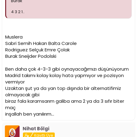
Burak
4 3 2 1..
Muslera
Sabri Semih Hakan Balta Carole
Rodriguez Selçuk Emre Çolak
Burak Sneijder Podolski
Ben daha çok 4-3-3 gibi oynayacağımızı düşünüyorum
Madrid takımı kolay kolay hata yapmıyor ve pozisyon
vermiyor
Uzaktan şut ya da yan top dışında bir alternatifimiz
olmayacak gibi
biraz fala karamsarım galiba ama 2 ya da 3 sıfır biter
maç
inşallah ben yanılırım...
Nihat Bölgi
Kayıtlı Üye