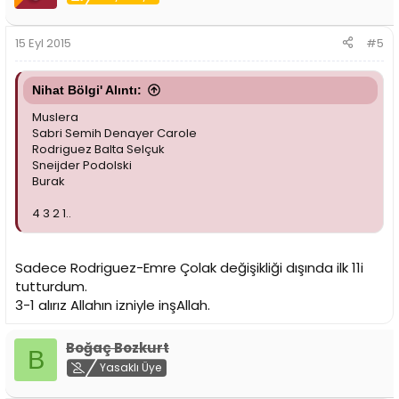
15 Eyl 2015
#5
Nihat Bölgi' Alıntı:
Muslera
Sabri Semih Denayer Carole
Rodriguez Balta Selçuk
Sneijder Podolski
Burak
4 3 2 1..
Sadece Rodriguez-Emre Çolak değişikliği dışında ilk 11i
tutturdum.
3-1 alırız Allahın izniyle inşAllah.
Boğaç Bozkurt
B
Yasaklı Üye