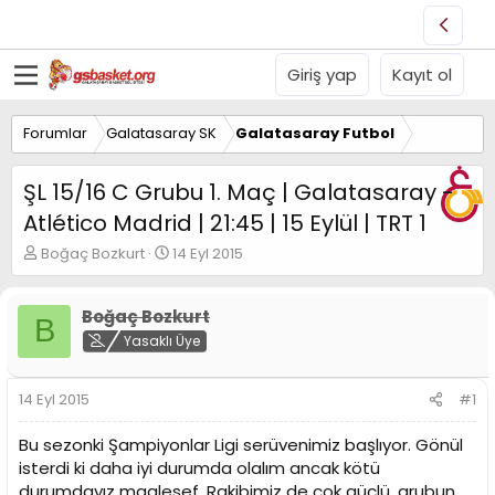
Giriş yap
Kayıt ol
Forumlar
Galatasaray SK
Galatasaray Futbol
ŞL 15/16 C Grubu 1. Maç | Galatasaray -
Atlético Madrid | 21:45 | 15 Eylül | TRT 1
K
B
Boğaç Bozkurt
14 Eyl 2015
o
a
n
ş
u
l
Boğaç Bozkurt
B
y
a
Yasaklı Üye
u
n
B
g
a
ı
14 Eyl 2015
#1
ş
ç
l
t
Bu sezonki Şampiyonlar Ligi serüvenimiz başlıyor. Gönül
a
a
isterdi ki daha iyi durumda olalım ancak kötü
t
r
durumdayız maalesef. Rakibimiz de çok güçlü, grubun
a
i