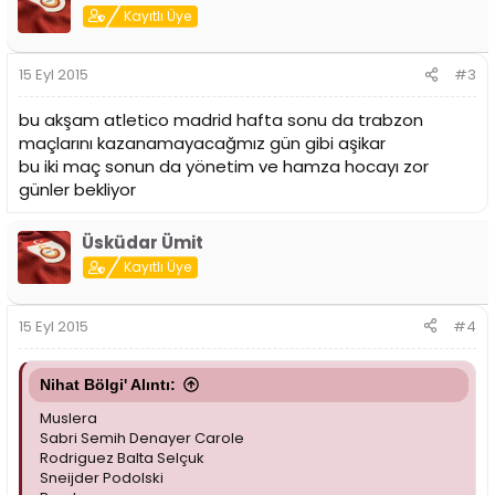
Kayıtlı Üye
15 Eyl 2015
#3
bu akşam atletico madrid hafta sonu da trabzon
maçlarını kazanamayacağmız gün gibi aşikar
bu iki maç sonun da yönetim ve hamza hocayı zor
günler bekliyor
Üsküdar Ümit
Kayıtlı Üye
15 Eyl 2015
#4
Nihat Bölgi' Alıntı:
Muslera
Sabri Semih Denayer Carole
Rodriguez Balta Selçuk
Sneijder Podolski