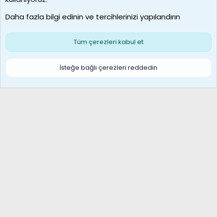
Son üye
Daha fazla bilgi edinin ve tercihlerinizi yapılandırın
Bize ulaşın
Şartlar ve kurallar
Gizlilik politikası
Çerezler
Yardım
Ana sayfa
R
Tüm çerezleri kabul et
S
S
Galatasaray Basketbol | GS Basket Taraftar Platformu
İsteğe bağlı çerezleri reddedin
®
Community platform by XenForo
© 2010-2026 XenForo Ltd.
XenForo Türkçe 🇹🇷 Destek Forumu –
XenWp.Com