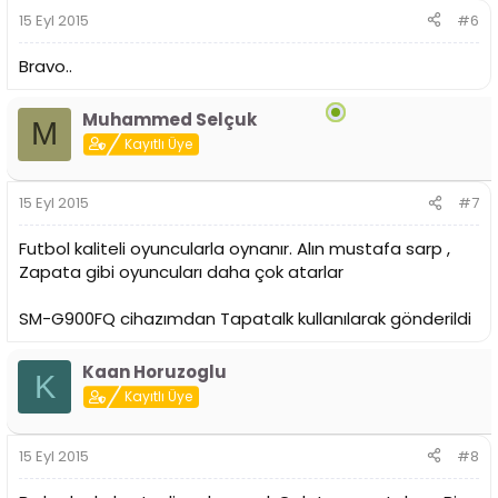
15 Eyl 2015
#6
Bravo..
Muhammed Selçuk
M
Kayıtlı Üye
15 Eyl 2015
#7
Futbol kaliteli oyuncularla oynanır. Alın mustafa sarp ,
Zapata gibi oyuncuları daha çok atarlar
SM-G900FQ cihazımdan Tapatalk kullanılarak gönderildi
Kaan Horuzoglu
K
Kayıtlı Üye
15 Eyl 2015
#8