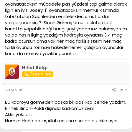
oyanatacaksın mücadele pas yüzdesi top çalma olarak
ligin en iyisi Joseyi 11 oyanatacaksın memur kısmında
tabi tutulan Sabrilerden emrelerden umutlardan
vazgeçeceksin ?! Sinan Gümüş Umut bulutun sağ
kanatta yapabileceği hangi şeyi yapamaz anlamıyorum
ya da Yasin ilginç yazdığım kadroyla oynatsın 3 4 maç
kadro otursun ama yok her maç farklı sistem her maç
farklı oyuncu formayı hakedenler en çalışkan oyuncular
kenarda oturuyo yazıktır günahtır.
Nihat Bölgi
Kayıtlı Üye
17 Eyl 2015
#12
Bu kadroyu görmeden başka bir başlıkta bende yazdım.
Bir tek Sinan-Poldi dışında kadromuz aynı.
Aklın yolu bir.
Hamza Hoca da inşAllah en kısa sürede bu akla uyar.