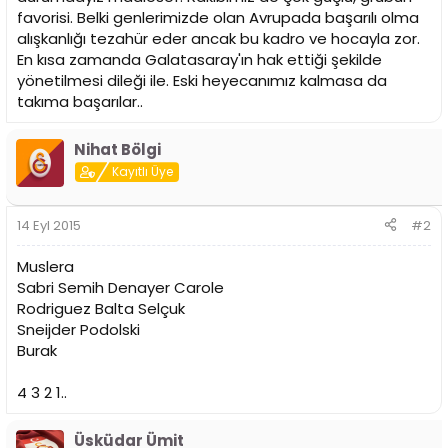
n
h
favorisi. Belki genlerimizde olan Avrupada başarılı olma
i
alışkanlığı tezahür eder ancak bu kadro ve hocayla zor.
En kısa zamanda Galatasaray'ın hak ettiği şekilde
yönetilmesi dileği ile. Eski heyecanımız kalmasa da
takıma başarılar..
Nihat Bölgi
Kayıtlı Üye
14 Eyl 2015
#2
Muslera
Sabri Semih Denayer Carole
Rodriguez Balta Selçuk
Sneijder Podolski
Burak
4 3 2 1..
Üsküdar Ümit