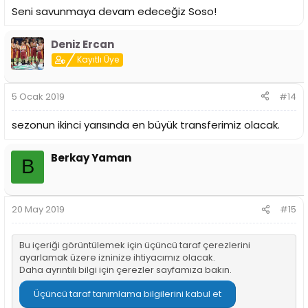
Seni savunmaya devam edeceğiz Soso!
Deniz Ercan
Kayıtlı Üye
5 Ocak 2019
#14
sezonun ikinci yarısında en büyük transferimiz olacak.
Berkay Yaman
B
20 May 2019
#15
Bu içeriği görüntülemek için üçüncü taraf çerezlerini
ayarlamak üzere izninize ihtiyacımız olacak.
Daha ayrıntılı bilgi için
çerezler sayfamıza
bakın.
Üçüncü taraf tanımlama bilgilerini kabul et