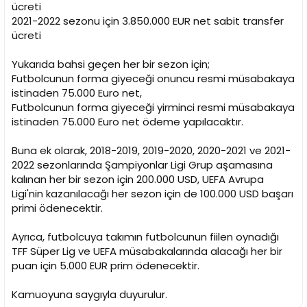
ücreti
2021-2022 sezonu için 3.850.000 EUR net sabit transfer
ücreti
Yukarıda bahsi geçen her bir sezon için;
Futbolcunun forma giyeceği onuncu resmi müsabakaya
istinaden 75.000 Euro net,
Futbolcunun forma giyeceği yirminci resmi müsabakaya
istinaden 75.000 Euro net ödeme yapılacaktır.
Buna ek olarak, 2018-2019, 2019-2020, 2020-2021 ve 2021-
2022 sezonlarında Şampiyonlar Ligi Grup aşamasına
kalınan her bir sezon için 200.000 USD, UEFA Avrupa
Ligi'nin kazanılacağı her sezon için de 100.000 USD başarı
primi ödenecektir.
Ayrıca, futbolcuya takımın futbolcunun fiilen oynadığı
TFF Süper Lig ve UEFA müsabakalarında alacağı her bir
puan için 5.000 EUR prim ödenecektir.
Kamuoyuna saygıyla duyurulur.