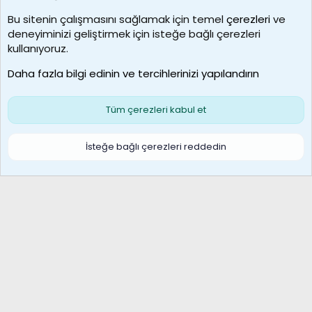
Kullanıcılar
Bu sitenin çalışmasını sağlamak için temel
çerezleri
ve
deneyiminizi geliştirmek için isteğe bağlı çerezleri
MosesBrownHayranı
kullanıyoruz.
Son üye
Daha fazla bilgi edinin ve tercihlerinizi yapılandırın
Bize ulaşın
Şartlar ve kurallar
Gizlilik politikası
Çerezler
Yardım
Ana sayfa
R
Tüm çerezleri kabul et
S
S
Galatasaray Basketbol | GS Basket Taraftar Platformu
İsteğe bağlı çerezleri reddedin
®
Community platform by XenForo
© 2010-2026 XenForo Ltd.
XenForo Türkçe 🇹🇷 Destek Forumu –
XenWp.Com