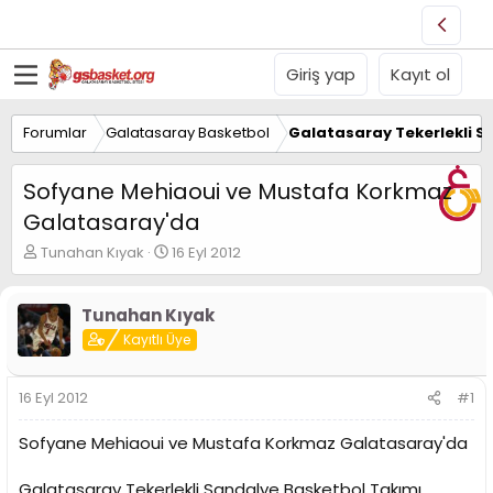
Giriş yap
Kayıt ol
Forumlar
Galatasaray Basketbol
Galatasaray Tekerlekli S
Sofyane Mehiaoui ve Mustafa Korkmaz
Galatasaray'da
K
B
Tunahan Kıyak
16 Eyl 2012
o
a
n
ş
u
l
Tunahan Kıyak
y
a
Kayıtlı Üye
u
n
B
g
a
ı
16 Eyl 2012
#1
ş
ç
l
t
Sofyane Mehiaoui ve Mustafa Korkmaz Galatasaray'da
a
a
t
r
Galatasaray Tekerlekli Sandalye Basketbol Takımı,
a
i