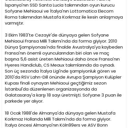
n
h
İspanya'nın SSD Santa Lucia takımından oyun kurucu
i
Sofyane Mehiaoui ve İtalya'nın Lottomatica Elecom
Roma takımından Mustafa Korkmaz ile kesin anlaşmaya
varmıştır.
3 Ekim 1983'te Cezayir'de dünyaya gelen Sofyane
Mehiaoui Fransa Milli Takımı'nda da forma giyiyor. 2010
Dünya Şampiyonası'nda finalde Avustralya'ya kaybeden
Fransa'nın önemli oyuncularından biri olan ve maç
başına 5,6 asist üreten Mehiaoui daha önce Fransa'nın
Hyeres Handiclub, CS Meaux takımlarında da oynadı.
Son üç sezonda İtalya Ligi'nde şampiyonluk gören ve
2010'da RSV Lahn-Dill önünde Avrupa Şampiyon Kulüpler
Kupası finali oynayan Mehiaoui geçtiğimiz sezon
İstanbul'da düzenlenen organizasyonda da
Galatasaray'a karşı 18 sayı üretmişti. Sofyane 3 puan ile
parkede yer alıyor.
18 Ocak 1988'de Almanya'da dünyaya gelen Mustafa
Korkmaz Hollanda Milli Takımı'nda da forma giyiyor.
İtalya öncesi Almanya'nın Köln99ers ve ASV Bonn