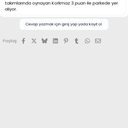
takımlarında oynayan Korkmaz 3 puan ile parkede yer
alıyor.
Cevap yazmak için giriş yap yada kayıt ol.
Facebook
X (Twitter)
Bluesky
LinkedIn
Pinterest
Tumblr
WhatsApp
E-posta
Paylaş: