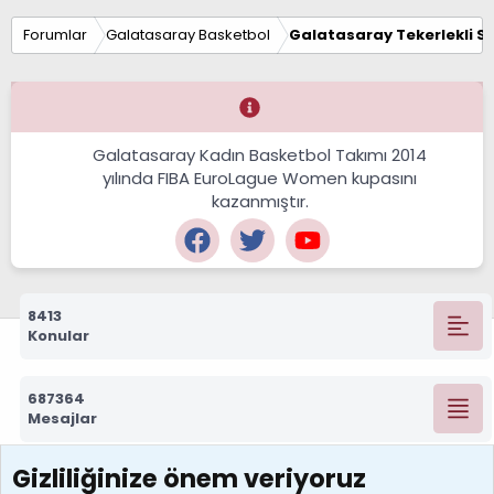
Forumlar
Galatasaray Basketbol
Galatasaray Tekerlekli S
Galatasaray Kadın Basketbol Takımı 2014
yılında FIBA EuroLague Women kupasını
kazanmıştır.
8413
Konular
687364
Mesajlar
Gizliliğinize önem veriyoruz
7392