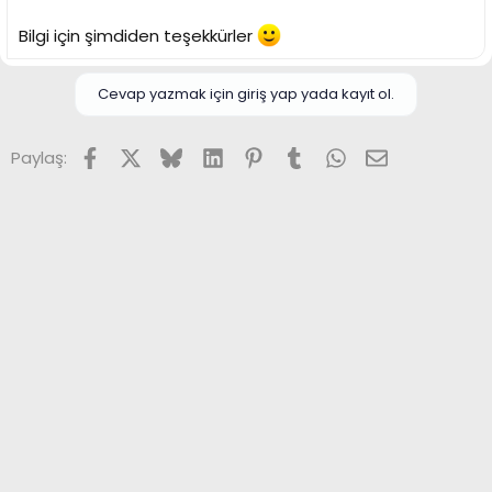
i
Bilgi için şimdiden teşekkürler
Cevap yazmak için giriş yap yada kayıt ol.
Facebook
X (Twitter)
Bluesky
LinkedIn
Pinterest
Tumblr
WhatsApp
E-posta
Paylaş: