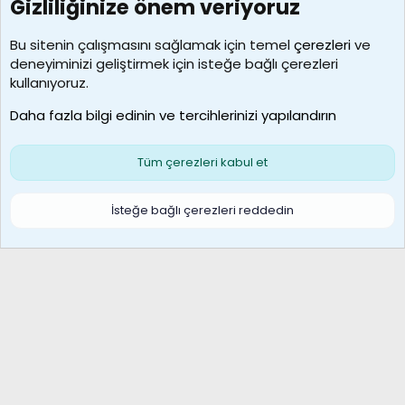
Gizliliğinize önem veriyoruz
7388
Kullanıcılar
Bu sitenin çalışmasını sağlamak için temel
çerezleri
ve
deneyiminizi geliştirmek için isteğe bağlı çerezleri
borabekirogluu
kullanıyoruz.
Son üye
Daha fazla bilgi edinin ve tercihlerinizi yapılandırın
Bize ulaşın
Şartlar ve kurallar
Gizlilik politikası
Çerezler
Yardım
Ana sayfa
R
Tüm çerezleri kabul et
S
S
Galatasaray Basketbol | GS Basket Taraftar Platformu
İsteğe bağlı çerezleri reddedin
®
Community platform by XenForo
© 2010-2026 XenForo Ltd.
XenForo Türkçe 🇹🇷 Destek Forumu –
XenWp.Com