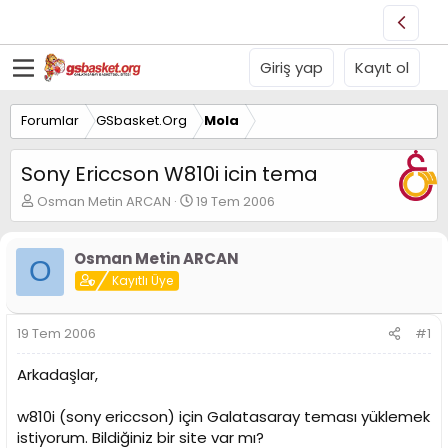
Giriş yap
Kayıt ol
Forumlar
GSbasket.Org
Mola
Sony Ericcson W810i icin tema
K
B
Osman Metin ARCAN
19 Tem 2006
o
a
n
ş
u
l
Osman Metin ARCAN
O
y
a
Kayıtlı Üye
u
n
B
g
a
ı
19 Tem 2006
#1
ş
ç
l
t
Arkadaşlar,
a
a
t
r
w810i (sony ericcson) için Galatasaray teması yüklemek
a
i
n
h
istiyorum. Bildiğiniz bir site var mı?