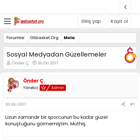
Giriş yap
Kayıt ol
Forumlar
GSbasket.Org
Mola
Sosyal Medyadan Güzellemeler
K
B
Önder Ç.
30 Eki 2017
o
a
n
ş
u
l
Önder Ç.
y
a
Yönetici
Admin
u
n
B
g
a
ı
30 Eki 2017
#1
ş
ç
l
t
Uzun zamandır bir sporcunun bu kadar güzel
a
a
konuştuğunu görmemiştim. Müthiş.
t
r
a
i
n
h