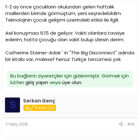
1-2 ay önce çocukların okulundan gelen haftalık
maillerden birinde görmüştüm, yeni seyredebildim.
Teknolojinin çocuk gelişimi üzerindeki etkisi ile ilgili.
Asıl konuşmacı 6:15 de geliyor. Vakti olanlara tavsiye
ederim, hatta çocuğu olan vakit bulup izlesin derim.
Catherine Steiner-Adair ' in "The Big Disconnect" adında
bir kitabı var, malesef henüz Türkçe tercümesi yok.
Bu bağlantı ziyaretçiler için gizlenmiştir. Görmek için
lütfen
giriş yapın
veya
üye olun
.
Serkan Genç
S
Kayıtlı Üye
17 May 2018
#10