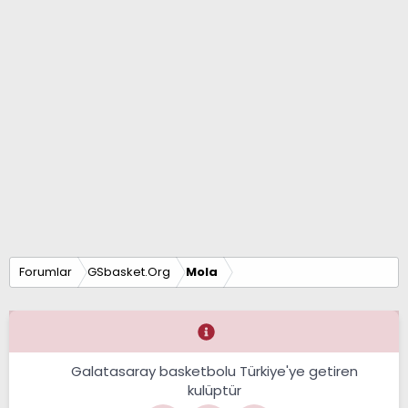
Forumlar
GSbasket.Org
Mola
Galatasaray basketbolu Türkiye'ye getiren
kulüptür