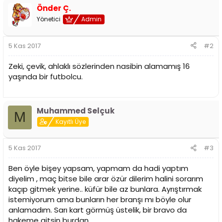
i
Önder Ç.
Yönetici
Admin
5 Kas 2017
#2
Zeki, çevik, ahlaklı sözlerinden nasibin alamamış 16
yaşında bir futbolcu.
Muhammed Selçuk
M
Kayıtlı Üye
5 Kas 2017
#3
Ben öyle bişey yapsam, yapmam da hadi yaptım
diyelim , maç bitse bile arar özür dilerim halini sorarım
kaçıp gitmek yerine.. küfür bile az bunlara. Ayrıştırmak
istemiyorum ama bunların her branşı mı böyle olur
anlamadım. Sarı kart görmüş üstelik, bir bravo da
hakeme gitsin burdan.