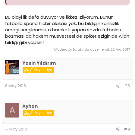
Bu olayi ilk defa duyuyor ve ilkkez izliyorum. Bunun
futbolla sporla hicbir alakasi yok, bu bildigin kansizlik
ornegi sergilenmis, o haraketi yapan sozde futbolcu
bozmasi da hakem musvettesi de spiker eziginide Allah
bildiği gibi yapsın!
Moderatör tarafında düzenlendi:
22 Ara 2017
Yasin Yıldırım
Kayıtlı Üye
8 May 2018
#8
Ayhan
A
Kayıtlı Üye
17 May 2018
#9