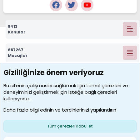
8413
Konular
687267
Mesajlar
Gizliliğinize önem veriyoruz
7388
Kullanıcılar
Bu sitenin çalışmasını sağlamak için temel
çerezleri
ve
deneyiminizi geliştirmek için isteğe bağlı çerezleri
borabekirogluu
kullanıyoruz.
Son üye
Daha fazla bilgi edinin ve tercihlerinizi yapılandırın
Bize ulaşın
Şartlar ve kurallar
Gizlilik politikası
Çerezler
Yardım
Ana sayfa
R
Tüm çerezleri kabul et
S
S
Galatasaray Basketbol | GS Basket Taraftar Platformu