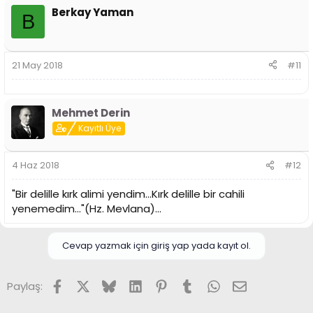
Berkay Yaman
B
21 May 2018
#11
Mehmet Derin
Kayıtlı Üye
4 Haz 2018
#12
"Bir delille kırk alimi yendim...Kırk delille bir cahili
yenemedim..."(Hz. Mevlana)...
Cevap yazmak için giriş yap yada kayıt ol.
Facebook
X (Twitter)
Bluesky
LinkedIn
Pinterest
Tumblr
WhatsApp
E-posta
Paylaş: