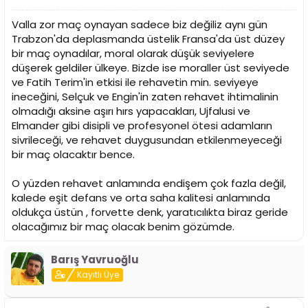
Valla zor maç oynayan sadece biz değiliz aynı gün
Trabzon'da deplasmanda üstelik Fransa'da üst düzey
bir maç oynadılar, moral olarak düşük seviyelere
düşerek geldiler ülkeye. Bizde ise moraller üst seviyede
ve Fatih Terim'in etkisi ile rehavetin min. seviyeye
ineceğini, Selçuk ve Engin'in zaten rehavet ihtimalinin
olmadığı aksine aşırı hırs yapacakları, Ujfalusi ve
Elmander gibi disipli ve profesyonel ötesi adamların
sivrileceği, ve rehavet duygusundan etkilenmeyeceği
bir maç olacaktır bence.
O yüzden rehavet anlamında endişem çok fazla değil,
kalede eşit defans ve orta saha kalitesi anlamında
oldukça üstün , forvette denk, yaratıcılıkta biraz geride
olacağımız bir maç olacak benim gözümde.
Barış Yavruoğlu
Kayıtlı Üye