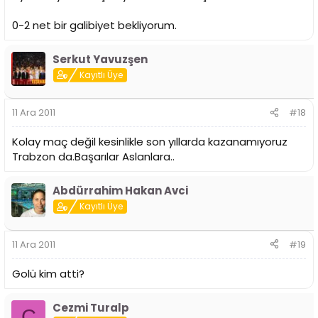
0-2 net bir galibiyet bekliyorum.
Serkut Yavuzşen
Kayıtlı Üye
11 Ara 2011
#18
Kolay maç değil kesinlikle son yıllarda kazanamıyoruz
Trabzon da.Başarılar Aslanlara..
Abdürrahim Hakan Avci
Kayıtlı Üye
11 Ara 2011
#19
Golü kim atti?
Cezmi Turalp
C