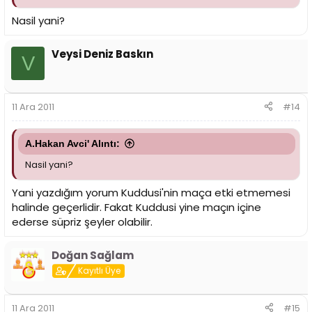
Nasil yani?
Veysi Deniz Baskın
V
11 Ara 2011
#14
A.Hakan Avci' Alıntı:
Nasil yani?
Yani yazdığım yorum Kuddusi'nin maça etki etmemesi
halinde geçerlidir. Fakat Kuddusi yine maçın içine
ederse süpriz şeyler olabilir.
Doğan Sağlam
Kayıtlı Üye
11 Ara 2011
#15