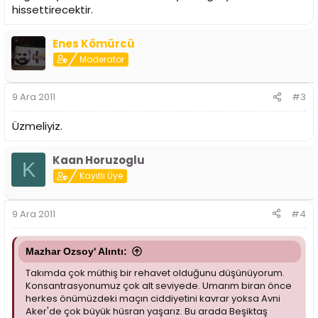
hissettirecektir.
Enes Kömürcü
Moderator
9 Ara 2011
#3
Üzmeliyiz.
Kaan Horuzoglu
K
Kayıtlı Üye
9 Ara 2011
#4
Mazhar Ozsoy' Alıntı:
Takımda çok müthiş bir rehavet olduğunu düşünüyorum.
Konsantrasyonumuz çok alt seviyede. Umarım biran önce
herkes önümüzdeki maçın ciddiyetini kavrar yoksa Avni
Aker'de çok büyük hüsran yaşarız. Bu arada Beşiktaş