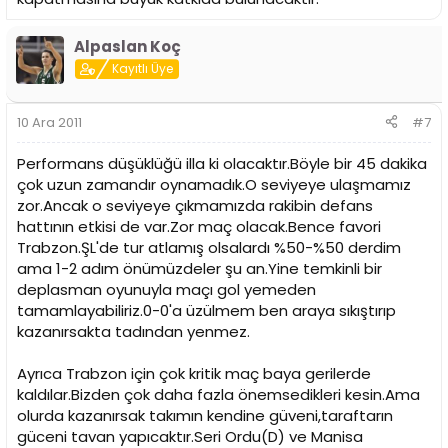
Alpaslan Koç
Kayıtlı Üye
10 Ara 2011
#7
Performans düşüklüğü illa ki olacaktır.Böyle bir 45 dakika
çok uzun zamandır oynamadık.O seviyeye ulaşmamız
zor.Ancak o seviyeye çıkmamızda rakibin defans
hattının etkisi de var.Zor maç olacak.Bence favori
Trabzon.ŞL'de tur atlamış olsalardı %50-%50 derdim
ama 1-2 adım önümüzdeler şu an.Yine temkinli bir
deplasman oyunuyla maçı gol yemeden
tamamlayabiliriz.0-0'a üzülmem ben araya sıkıştırıp
kazanırsakta tadından yenmez.
Ayrıca Trabzon için çok kritik maç baya gerilerde
kaldılar.Bizden çok daha fazla önemsedikleri kesin.Ama
olurda kazanırsak takımın kendine güveni,taraftarın
güceni tavan yapıcaktır.Seri Ordu(D) ve Manisa