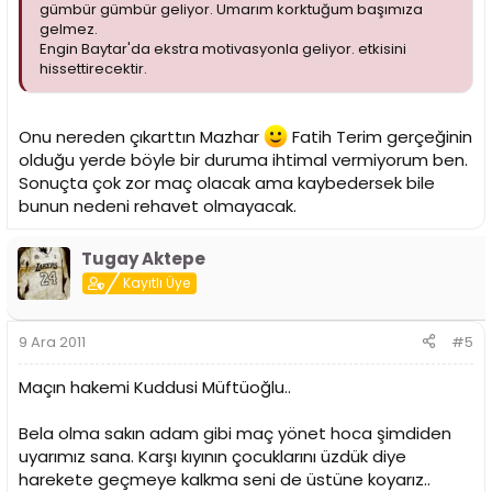
gümbür gümbür geliyor. Umarım korktuğum başımıza
gelmez.
Engin Baytar'da ekstra motivasyonla geliyor. etkisini
hissettirecektir.
Onu nereden çıkarttın Mazhar
Fatih Terim gerçeğinin
olduğu yerde böyle bir duruma ihtimal vermiyorum ben.
Sonuçta çok zor maç olacak ama kaybedersek bile
bunun nedeni rehavet olmayacak.
Tugay Aktepe
Kayıtlı Üye
9 Ara 2011
#5
Maçın hakemi Kuddusi Müftüoğlu..
Bela olma sakın adam gibi maç yönet hoca şimdiden
uyarımız sana. Karşı kıyının çocuklarını üzdük diye
harekete geçmeye kalkma seni de üstüne koyarız..