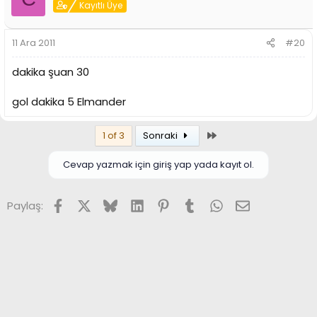
Kayıtlı Üye
11 Ara 2011
#20
dakika şuan 30
gol dakika 5 Elmander
Son
1 of 3
Sonraki
Cevap yazmak için giriş yap yada kayıt ol.
Facebook
X (Twitter)
Bluesky
LinkedIn
Pinterest
Tumblr
WhatsApp
E-posta
Paylaş: