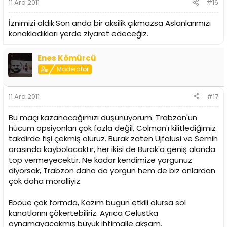
11 Ara 2011
#16
İznimizi aldık.Son anda bir aksilik çıkmazsa Aslanlarımızı
konakladıkları yerde ziyaret edeceğiz.
Enes Kömürcü
Moderator
11 Ara 2011
#17
Bu maçı kazanacağımızı düşünüyorum. Trabzon'un
hücum opsiyonları çok fazla değil, Colman'ı kilitlediğimiz
takdirde fişi çekmiş oluruz. Burak zaten Ujfalusi ve Semih
arasında kaybolacaktır, her ikisi de Burak'a geniş alanda
top vermeyecektir. Ne kadar kendimize yorgunuz
diyorsak, Trabzon daha da yorgun hem de biz onlardan
çok daha moralliyiz.
Eboue çok formda, Kazım bugün etkili olursa sol
kanatlarını çökertebiliriz. Ayrıca Celustka
oynamayacakmış büyük ihtimalle akşam.