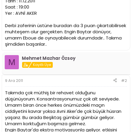
Tarih : 11.12.2011
n
h
Saat : 19:00
i
Yer : AVNİ AKER
Derbi zaferinin üstüne buradan da 3 puan çıkartabilirsek
muhteşem olur gerçekten. Engin Baytar dönüyor,
umarım Eboue de oynayabilecek durumdadır.. Takıma
şimdiden başarılar..
Mehmet Mazhar Özsoy
M
Kayıtlı Üye
9 Ara 2011
#2
Takımda çok müthiş bir rehavet olduğunu
düşünüyorum. Konsantrasyonumuz çok alt seviyede.
Umarım biran önce herkes önümüzdeki maçın
ciddiyetini kavrar yoksa Avni Aker'de çok büyük hüsran
yaşarız. Bu arada Beşiktaş gümbür gümbür geliyor.
Umarım korktuğum başımıza gelmez.
Engin Baytar'da ekstra motivasyonla geliyor. etkisini