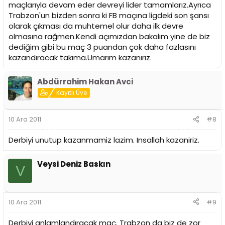
maçlarıyla devam eder devreyi lider tamamlarız.Ayrıca
Trabzon'un bizden sonra ki FB maçına ligdeki son şansı
olarak çıkması da muhtemel olur daha ilk devre
olmasına rağmen.Kendi açımızdan bakalım yine de biz
dediğim gibi bu maç 3 puandan çok daha fazlasını
kazandıracak takıma.Umarım kazanırız.
Abdürrahim Hakan Avci
Kayıtlı Üye
10 Ara 2011
#8
Derbiyi unutup kazanmamiz lazim. Insallah kazaniriz.
Veysi Deniz Baskın
V
10 Ara 2011
#9
Derbiyi anlamlandıracak maç. Trabzon da biz de zor