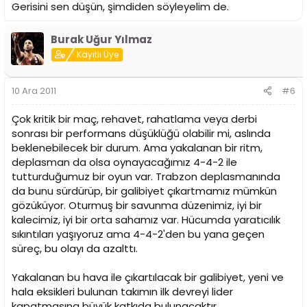
Gerisini sen düşün, şimdiden söyleyelim de.
Burak Uğur Yılmaz
Kayıtlı Üye
10 Ara 2011
#6
Çok kritik bir maç, rehavet, rahatlama veya derbi
sonrası bir performans düşüklüğü olabilir mi, aslında
beklenebilecek bir durum. Ama yakalanan bir ritm,
deplasman da olsa oynayacağımız 4-4-2 ile
tutturduğumuz bir oyun var. Trabzon deplasmanında
da bunu sürdürüp, bir galibiyet çıkartmamız mümkün
gözüküyor. Oturmuş bir savunma düzenimiz, iyi bir
kalecimiz, iyi bir orta sahamız var. Hücumda yaratıcılık
sıkıntıları yaşıyoruz ama 4-4-2'den bu yana geçen
süreç, bu olayı da azalttı.
Yakalanan bu hava ile çıkartılacak bir galibiyet, yeni ve
hala eksikleri bulunan takımın ilk devreyi lider
kapatmasına büyük katkıda bulunacaktır.