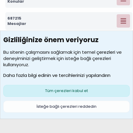
Konular
687215
Mesajlar
Gizliliğinize önem veriyoruz
7388
Kullanıcılar
Bu sitenin çalışmasını sağlamak için temel
çerezleri
ve
deneyiminizi geliştirmek için isteğe bağlı çerezleri
borabekirogluu
kullanıyoruz.
Son üye
Daha fazla bilgi edinin ve tercihlerinizi yapılandırın
Bize ulaşın
Şartlar ve kurallar
Gizlilik politikası
Çerezler
Yardım
Ana sayfa
R
Tüm çerezleri kabul et
S
S
Galatasaray Basketbol | GS Basket Taraftar Platformu
İsteğe bağlı çerezleri reddedin
®
Community platform by XenForo
© 2010-2026 XenForo Ltd.
XenForo Türkçe 🇹🇷 Destek Forumu –
XenWp.Com