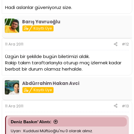
Hadi aslanlar güveniyoruz size.
Barış Yavruoğlu
Kayıtlı Üye
11 Ara 2011
#12
Üzgün bir şekilde bugün biletimizi aldık.
Rakip takım taraftarlarıyla oturup maç izlemek kadar
berbat bir durum olamaz herhalde.
Abdürrahim Hakan Avci
Kayıtlı Üye
11 Ara 2011
#13
Deniz Baskın' Alıntı:
Uyarı : Kuddusi Müftüoğlu'nu 0 olarak alınız.